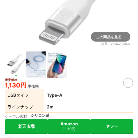
この商品を見る
出典：
amazon.co.jp
最安価格
1,130円
中価格
USBタイプ
Type-A
ラインナップ
2m
シリコン系
ケーブル素材
Amazon
楽天市場
ヤフー
1,130円