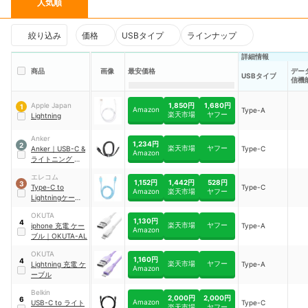
人気順
絞り込み
価格
USBタイプ
ラインナップ
詳細情報
商品
画像
最安価格
デー
USBタイプ
信機
1,850円
1,680円
Apple Japan
1
Amazon
Type-A
楽天市場
ヤフー
Lightning
Anker
1,234円
2
楽天市場
ヤフー
Anker
｜
USB-C &
Type-C
Amazon
ライトニング ケー
ブル
｜
A81A1011
エレコム
1,152円
1,442円
528円
3
Type-C to
Type-C
Amazon
楽天市場
ヤフー
Lightningケーブ
ル
｜
MPA-
OKUTA
CLPS10BU
1,130円
4
楽天市場
ヤフー
iphone 充電 ケー
Type-A
Amazon
ブル
｜
OKUTA-AL
OKUTA
1,160円
4
楽天市場
ヤフー
Lightning 充電 ケ
Type-A
Amazon
ーブル
Belkin
2,000円
2,000円
6
Amazon
USB-C to ライト
Type-C
楽天市場
ヤフー