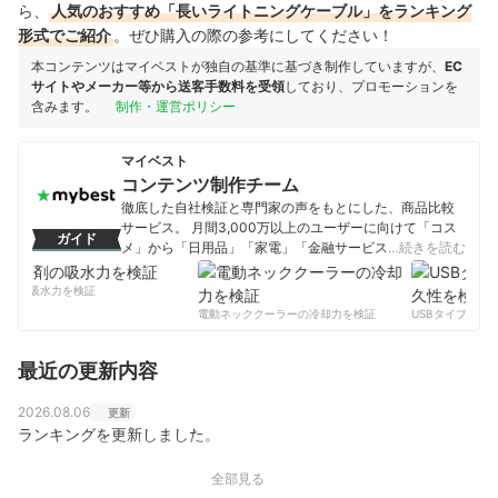
ら、
人気のおすすめ「長いライトニングケーブル」をランキング
形式でご紹介
。ぜひ購入の際の参考にしてください！
本コンテンツはマイベストが独自の基準に基づき制作していますが、
EC
サイトやメーカー等から送客手数料を受領
しており、プロモーションを
含みます。
制作・運営ポリシー
マイベスト
コンテンツ制作チーム
徹底した自社検証と専門家の声をもとにした、商品比較
サービス。 月間3,000万以上のユーザーに向けて「コス
ガイド
メ」から「日用品」「家電」「金融サービス」まで、ベ
…続きを読む
ストな商品を選んでもらうために、毎日コンテンツを制
作中。
剤の吸水力を検証
コンテンツ制作チームのプロフィール
電動ネッククーラーの冷却力を検証
USBタイプCケー
最近の更新内容
2026.08.06
更新
ランキングを更新しました。
全部見る