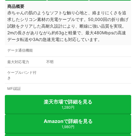
商品概要
赤ちゃんの肌のようなソフトな触り心地と、絡まりにくさを追
求したシリコン素材の充電ケーブルです。50,000回の折り曲げ
試験をクリアした高耐久設計により、断線に強い品質を実現。
2mの長さがありながら約63gと軽量で、最大480Mbpsの高速
データ転送や3Aの急速充電にも対応しています。
データ通信機能
最大対応電力
不明
ケーブルバンド付
き
MFi認証
楽天市場で詳細を見る
1,280円
Amazonで詳細を見る
1,980円