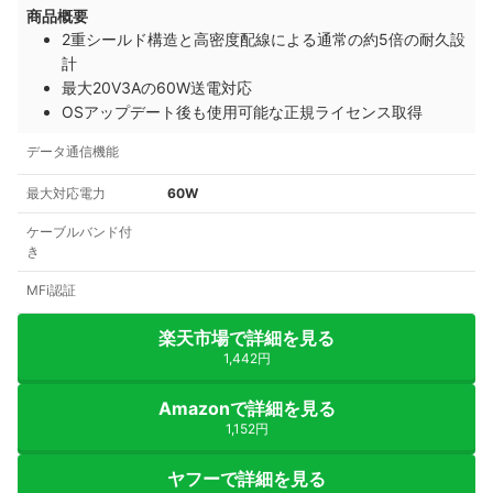
商品概要
2重シールド構造と高密度配線による通常の約5倍の耐久設
計
最大20V3Aの60W送電対応
OSアップデート後も使用可能な正規ライセンス取得
データ通信機能
最大対応電力
60W
ケーブルバンド付
き
MFi認証
楽天市場で詳細を見る
1,442円
Amazonで詳細を見る
1,152円
ヤフーで詳細を見る