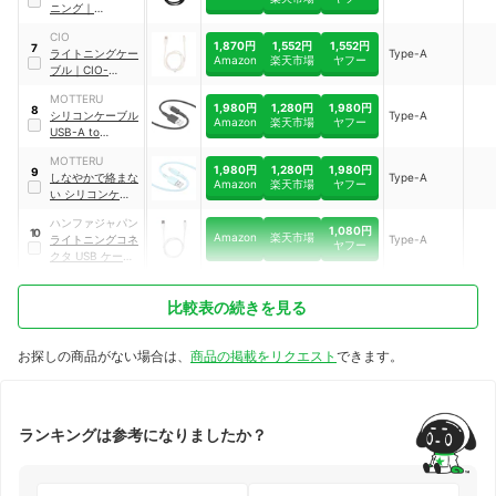
ニング
｜
CAA009bt1MBK
CIO
1,870円
1,552円
1,552円
7
ライトニングケー
Type-A
Amazon
楽天市場
ヤフー
ブル
｜
CIO-
SL30000-AL1-
MOTTERU
WH
1,980円
1,280円
1,980円
8
シリコンケーブル
Type-A
Amazon
楽天市場
ヤフー
USB-A to
Lightning
｜
MOT-
MOTTERU
SCBALG200
1,980円
1,280円
1,980円
9
しなやかで絡まな
Type-A
Amazon
楽天市場
ヤフー
い シリコンケーブ
ル MOT-
ハンファジャパン
SCBALG200-BL
1,080円
10
Amazon
楽天市場
ライトニングコネ
Type-A
ヤフー
クタ USB ケーブ
ル
｜
UMA-
USBLTN10CW
比較表の続きを見る
お探しの商品がない場合は、
商品の掲載をリクエスト
できます。
ランキングは参考になりましたか？