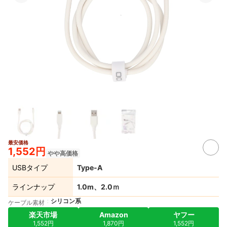
最安価格
1,552円
やや高価格
USBタイプ
Type-A
ラインナップ
1.0m、2.0ｍ
シリコン系
ケーブル素材
楽天市場
Amazon
ヤフー
1,552円
1,870円
1,552円