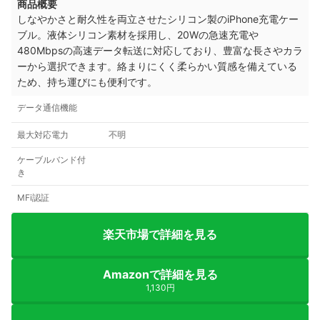
商品概要
しなやかさと耐久性を両立させたシリコン製のiPhone充電ケー
ブル。液体シリコン素材を採用し、20Wの急速充電や
480Mbpsの高速データ転送に対応しており、豊富な長さやカラ
ーから選択できます。絡まりにくく柔らかい質感を備えている
ため、持ち運びにも便利です。
データ通信機能
最大対応電力
不明
ケーブルバンド付
き
MFi認証
楽天市場で詳細を見る
Amazonで詳細を見る
1,130円