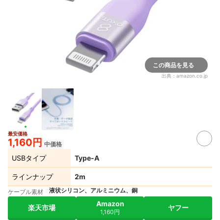
この商品を見る
出典：
amazon.co.jp
最安価格
1,160円
中価格
USBタイプ
Type-A
ラインナップ
2m
液状シリコン、アルミニウム、銅
ケーブル素材
Amazon
楽天市場
ヤフー
1,160円