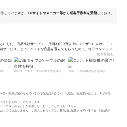
制作していますが、
ECサイトやメーカー等から送客手数料を受領
しており、
ー
にした、商品比較サービス。 月間3,000万以上のユーザーに向けて「コ
融サービス」まで、ベストな商品を選んでもらうために、毎日コンテンツ
…続きを読む
ィール
証
USBタイプCケーブルの耐久性を検証
ロボット掃除機の賢さを検証
サー
を治す効果が認められているのは医薬品のみです。化粧品・医薬部外品にはニキビを治
そばかすを防ぐことを指します。
ド（ニキビのもと）が発生しないということではありません。
たものではありません。ご購入にあたっては、各商品に記載されている内容・商品説明