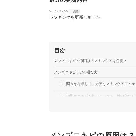
2026.07.29
更新
ランキングを更新しました。
目次
メンズニキビの原因は？スキンケアは必要？
メンズニキビケアの選び方
1
悩みを考慮して、必要なスキンケアアイテ
2
初期のニキビを抑えたいなら、塗り薬でピ
3
内側からのアプローチには、ビタミン・生
【徹底比較】ニキビ肌向け洗顔料のおすすめ人気
【徹底比較】ニキビケア化粧水のおすすめ人気ラ
メンズニキビの原因は？