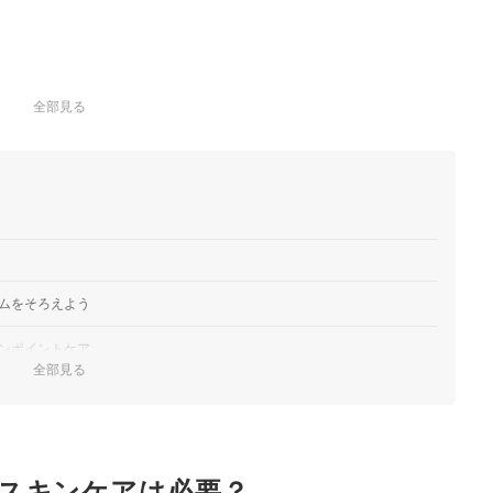
全部見る
ムをそろえよう
ンポイントケア
全部見る
薬を配合した飲み薬
ランキング
ンキング
スキンケアは必要？