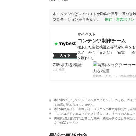
本コンテンツはマイベストが独自の基準に基づき
プロモーションを含みます。
制作・運営ポリシ
マイベスト
コンテンツ制作チーム
徹底した自社検証と専門家の声をもと
スメ」から「日用品」「家電」「金
ガイド
を制作中。
コンテンツ制作チームのプロフ
柔軟剤の吸水力を検証
電動ネッククーラーの冷却力を検
本記事で紹介している「メンズニキビケア」のうち、ニキビ
す効果が認められていません。
本記事における「美白」は、メラニンの生成を抑えてしみや
「ノンコメドジェニックテスト済み」は、すべての人にコメ
掲載商品は選び方で記載した効果・効能があることを保証し
をご確認ください。
最近の更新内容