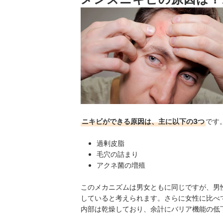
市販のニキビ用塗り薬のおすすめ人気ランキング
ニキビ用市販飲み薬のおすすめ人気ランキング
洗浄と保湿が大事！メンズニキビケアのやり方は
なかなかよくならないときは、ニキビ治療院に通
メンズニキビケアの売れ筋ランキングもチェック
ニキビができる原因は、主に以下の3つ
です
過剰皮脂
毛穴の詰まり
アクネ菌の増殖
このメカニズムは男女ともに同じですが、男
していると考えられます。さらに女性に比べ
内部は乾燥しており、余計にバリア機能の低