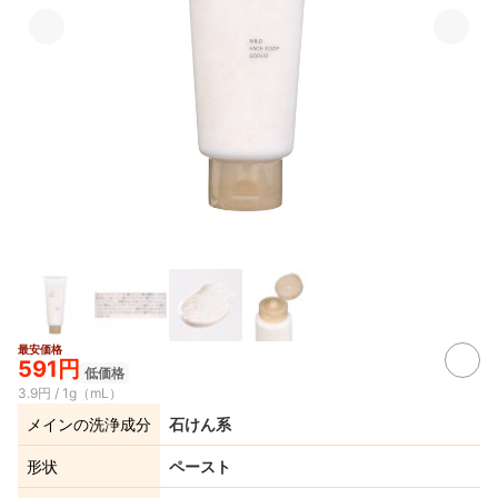
最安価格
591円
低価格
3.9円 / 1g（mL）
メインの洗浄成分
石けん系
形状
ペースト