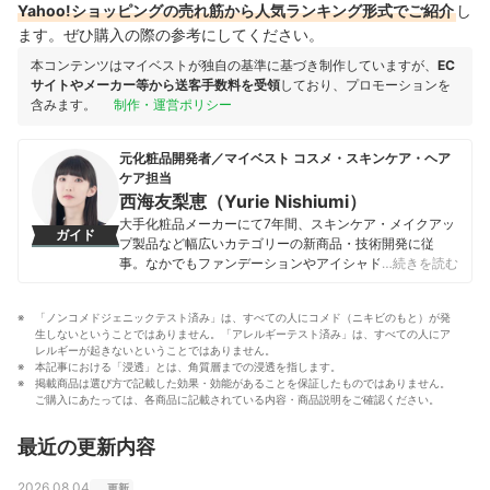
Yahoo!ショッピングの売れ筋から人気ランキング形式でご紹介
し
ます。ぜひ購入の際の参考にしてください。
本コンテンツはマイベストが独自の基準に基づき制作していますが、
EC
サイトやメーカー等から送客手数料を受領
しており、プロモーションを
含みます。
制作・運営ポリシー
元化粧品開発者／マイベスト コスメ・スキンケア・ヘア
ケア担当
西海友梨恵（Yurie Nishiumi）
大手化粧品メーカーにて7年間、スキンケア・メイクアッ
ガイド
プ製品など幅広いカテゴリーの新商品・技術開発に従
事。なかでもファンデーションやアイシャドウ、口紅な
…続きを読む
どの技術開発を専門とし、日本国内はもちろん海外市場
向けの商品開発も多数経験。 現在はマイベストで年間
「ノンコメドジェニックテスト済み」は、すべての人にコメド（ニキビのもと）が発
1500点以上のコスメを比較検証。開発現場で培った知識
生しないということではありません。「アレルギーテスト済み」は、すべての人にア
をもとに、成分や処方の背景をふまえながら、専門的な
レルギーが起きないということではありません。
内容もユーザーにわかりやすく伝えることを大切にしな
本記事における「浸透」とは、角質層までの浸透を指します。
がらコンテンツを制作している。
掲載商品は選び方で記載した効果・効能があることを保証したものではありません。
ご購入にあたっては、各商品に記載されている内容・商品説明をご確認ください。
西海友梨恵（Yurie Nishiumi）のプロフィール
最近の更新内容
2026.08.04
更新