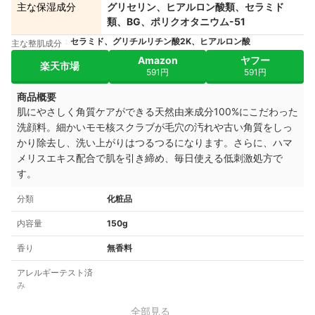
主な保湿成分
グリセリン、ヒアルロン酸類、セラミド
類、BG、ポリクオタニウム-51
セラミド、グリチルリチン酸2K、ヒアルロン酸
主な整肌成分
Amazon
ヤフー
楽天市場
591円
591円
商品概要
肌にやさしく角質ケアができる天然由来成分100%にこだわった
洗顔料。細かいモモ核スクラブが毛穴の汚れや古い角質をしっ
かり除去し、洗い上がりはつるつるになります。さらに、ハマ
メリスエキス配合で肌を引き締め、毎日使える低刺激処方で
す。
分類
化粧品
内容量
150g
香り
無香料
アレルギーテスト済
み
全部見る