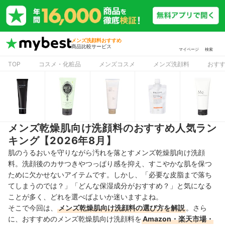
メンズ洗顔料おすすめ
商品比較サービス
マイページ
検索
TOP
コスメ・化粧品
メンズコスメ
メンズ洗顔料
おす
メンズ乾燥肌向け洗顔料のおすすめ人気ラン
キング【2026年8月】
肌のうるおいを守りながら汚れを落とすメンズ乾燥肌向け洗顔
料。洗顔後のカサつきやつっぱり感を抑え、すこやかな肌を保つ
ために欠かせないアイテムです。しかし、「必要な皮脂まで落ち
てしまうのでは？」「どんな保湿成分がおすすめ？」と気になる
ことが多く、どれを選べばよいか迷いますよね。
そこで今回は、
メンズ乾燥肌向け洗顔料の選び方を解説
。さら
に、おすすめのメンズ乾燥肌向け洗顔料を
Amazon・楽天市場・