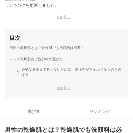
ランキングを更新しました。
全部見る
目次
男性の乾燥肌とは？乾燥肌でも洗顔料は必要？
メンズ乾燥肌向け洗顔料の選び方
必要な皮脂まで奪わないために、洗浄力がマイルドなものを選
1
ぼう
2
肌のうるおいを保つために、保湿成分にも着目しよう
全部見る
3
敏感肌の人は、無添加処方のものがおすすめ
メンズ乾燥肌向け洗顔料全27商品おすすめ人気ランキング
選び方
ランキング
乾燥肌の正しい洗顔方法は？
男性の乾燥肌とは？乾燥肌でも洗顔料は必
洗顔後のつっぱり感を防ぐには？