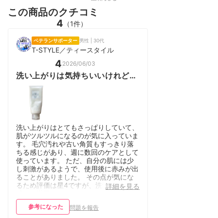
この商品のクチコミ
4
（1件）
ベテランサポーター
男性 | 30代
T-STYLE／ティースタイル
4
2026/06/03
洗い上がりは気持ちいいけれど少
し刺激を感じることも
洗い上がりはとてもさっぱりしていて、
肌がツルツルになるのが気に入っていま
す。 毛穴汚れや古い角質もすっきり落
ちる感じがあり、週に数回のケアとして
使っています。 ただ、自分の肌には少
し刺激があるようで、使用後に赤みが出
ることがありました。 その点が気にな
るため評価は星4ですが、洗浄力や使用
詳細を見る
感には満足しています。
参考になった
問題を報告