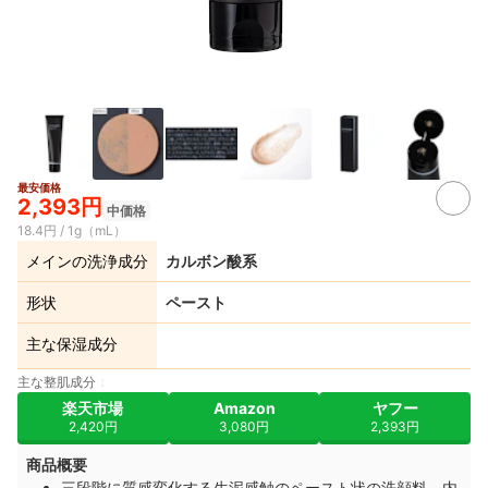
最安価格
2,393円
中価格
18.4円 / 1g（mL）
メインの洗浄成分
カルボン酸系
形状
ペースト
主な保湿成分
主な整肌成分
楽天市場
Amazon
ヤフー
2,420円
3,080円
2,393円
商品概要
三段階に質感変化する生泥感触のペースト状の洗顔料、内