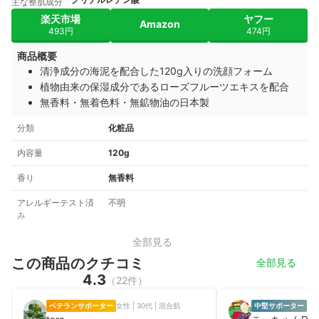
主な整肌成分
楽天市場
ヤフー
Amazon
493円
474円
商品概要
清浄成分の海泥を配合した120g入りの洗顔フォーム
植物由来の保湿成分であるローズフルーツエキスを配合
無香料・無着色料・無鉱物油の日本製
分類
化粧品
内容量
120g
香り
無香料
アレルギーテスト済
不明
み
全部見る
この商品のクチコミ
全部見る
4.3
（22件）
ベテランサポーター
女性 | 30代 | 混合肌
中堅サポーター
男性