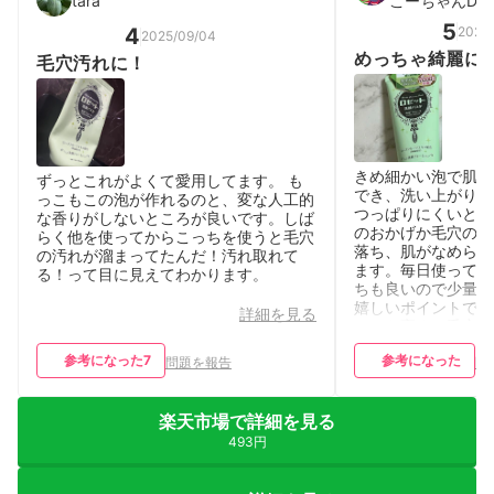
tara
こーちゃんDJ
5
2026
4
2025/09/04
めっちゃ綺麗に
毛穴汚れに！
きめ細かい泡で肌を
ずっとこれがよくて愛用してます。 も
でき、洗い上がりは
っこもこの泡が作れるのと、変な人工的
つっぱりにくいと感
な香りがしないところが良いです。しば
のおかげか毛穴の汚
らく他を使ってからこっちを使うと毛穴
落ち、肌がなめらか
の汚れが溜まってたんだ！汚れ取れて
ます。毎日使っても
る！って目に見えてわかります。
ちも良いので少量で
嬉しいポイントです
詳細を見る
ンスも高く、毛穴ケ
方におすすめできる
参考になった
7
参考になった
問題を報告
問
楽天市場で詳細を見る
493円