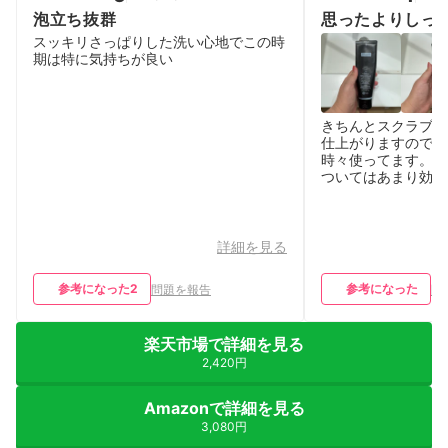
泡立ち抜群
思ったよりしっ
スッキリさっぱりした洗い心地でこの時
期は特に気持ちが良い
きちんとスクラブな
仕上がりますので、
時々使ってます。 
ついてはあまり効果
詳細を見る
参考になった
2
参考になった
問題を報告
問
楽天市場で詳細を見る
2,420円
Amazonで詳細を見る
3,080円