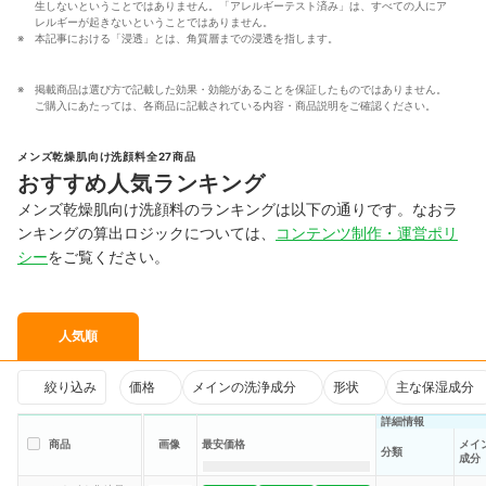
生しないということではありません。「アレルギーテスト済み」は、すべての人にア
レルギーが起きないということではありません。
本記事における「浸透」とは、角質層までの浸透を指します。
掲載商品は選び方で記載した効果・効能があることを保証したものではありません。
ご購入にあたっては、各商品に記載されている内容・商品説明をご確認ください。
メンズ乾燥肌向け洗顔料全27商品
おすすめ人気ランキング
メンズ乾燥肌向け洗顔料のランキングは以下の通りです。なおラ
ンキングの算出ロジックについては、
コンテンツ制作・運営ポリ
シー
をご覧ください。
人気順
絞り込み
価格
メインの洗浄成分
形状
主な保湿成分
詳細情報
商品
画像
最安価格
メイ
分類
成分