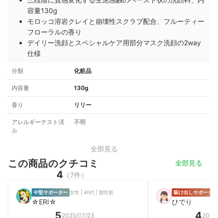
容量130g
モロッコ溶岩クレイと崩壊性スクラブ配合、フルーティー
フローラルの香り
デイリー洗顔とスペシャルケア用部分マスク洗顔の2way
仕様
分類
化粧品
内容量
130g
香り
リリー
アレルギーテスト済
不明
み
全部見る
この商品のクチコミ
全部見る
4
（7件）
中堅サポーター
女性 | 40代 | 脂性肌
駆け出しサポーター
☆ERI☆
ひでり
5
4
2025/07/23
2026