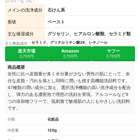
22.5円 / 1g（mL）
メインの洗浄成分
石けん系
形状
ペースト
主な保湿成分
グリセリン、ヒアルロン酸類、セラミド類
セラミド、グリチルリチン酸2K、レチノール
主な整肌成分
楽天市場
Amazon
ヤフー
2,700円
2,700円
2,700円
商品概要
女性に比べ皮脂量が多く水分量が少ない男性の肌にとって、余
分な皮脂・汚れを落とし同時に潤いも残す高機能洗顔料です。
47種類の潤い成分に加え、選択洗浄機能の高い洗浄成分を配合
し、弾力のある濃密泡で理想の洗顔を実現。
アルコールなど9
つの添加物フリーで、低刺激で敏感肌の人にもやさしい洗顔料
です。
分類
化粧品
内容量
120g