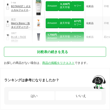
I-ne
3,226円
8
Amazon
ヤフー
BOTANIST
｜
ボタ
化粧品
不明
楽天市場
ニカルフェイスウ
ォッシュ デューイ
ーモイスチャー
花王
871円
9
Amazon
楽天市場
Men's Biore
｜
泡
化粧品
不明
ヤフー
タイプディープモ
イスト洗顔 本体
GRIT
1,750円
10
楽天市場
ヤフー
BLUE
｜
FACE
化粧品
石け
Amazon
WASH
比較表の続きを見る
お探しの商品がない場合は、
商品の掲載をリクエスト
できます。
ランキングは参考になりましたか？
はい
いいえ