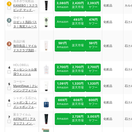
カネボウ化粧品
3,080円
2,420円
2,393円
1
KANEBO
｜
スクラ
化粧品
カル
Amazon
楽天市場
ヤフー
ビング マッド ウ
ォッシュ
ロゼット
493円
474円
2
Amazon
ロゼット洗顔パス
化粧品
石け
楽天市場
ヤフー
タ
｜
海泥スムース
良品計画
591円
591円
3
楽天市場
無印良品
｜
マイル
化粧品
石け
Amazon
ヤフー
ドスクラブ洗顔フ
ォーム
HOLOBELL
2,700円
2,700円
2,700円
4
エッセンシャル保
化粧品
石け
Amazon
楽天市場
ヤフー
湿ウォッシュ
コーセー
1,091円
1,320円
1,320円
5
Magnifique
｜
クレ
化粧品
石け
Amazon
楽天市場
ヤフー
ンジングフォーム
シャボン玉石けん
669円
608円
600円
6
シャボン玉
｜
メン
化粧品
石け
Amazon
楽天市場
ヤフー
ズシャボンフェイ
シャルソープ
富士フイルム
2,728円
3,003円
7
Amazon
ASTALIFT
｜
アス
化粧品
石け
楽天市場
ヤフー
タリフト メン モ
イストクリアウォ
ッシュ