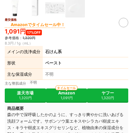
最安価格
Amazonでタイムセール中！
1,091円
17%OFF
参考価格：
1,320円
8.3円 / 1g（mL）
メインの洗浄成分
石けん系
形状
ペースト
主な保湿成分
不明
不明
主な整肌成分
タイムセール
楽天市場
Amazon
ヤフー
1,320円
1,091円
1,320円
商品概要
森の中で深呼吸したかのように、すっきり爽やかに洗いあげる
洗顔フォームです。サボンソウ葉エキスや
シラカバ樹皮エキ
ス・
キラヤ樹皮エキスグリセリンなど、
植物由来の保湿成分を