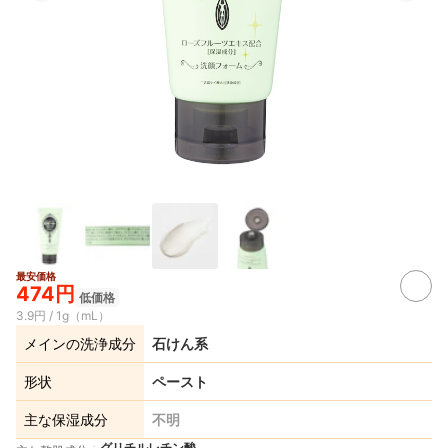
最安価格
474円
低価格
3.9円 / 1g（mL）
メインの洗浄成分
石けん系
形状
ペースト
主な保湿成分
不明
グリチルレチン酸