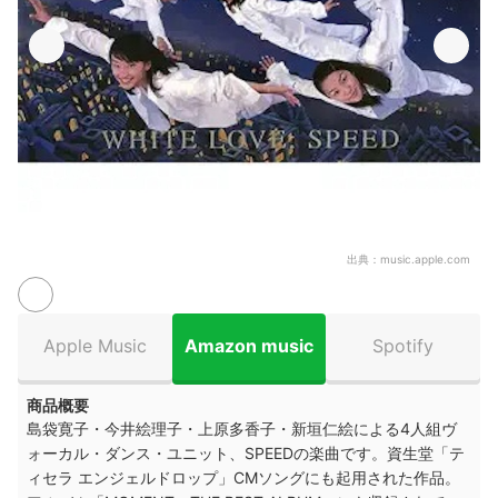
出典：
music.apple.com
Apple Music
Amazon music
Spotify
商品概要
島袋寛子・今井絵理子・上原多香子・新垣仁絵による4人組ヴ
ォーカル・ダンス・ユニット、SPEEDの楽曲です。資生堂「テ
ィセラ エンジェルドロップ」CMソングにも起用された作品。