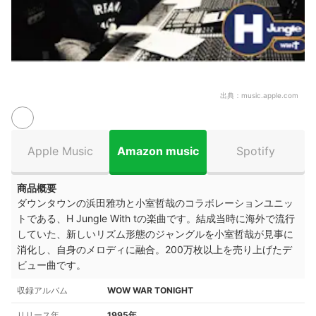
出典：
music.apple.com
Apple Music
Amazon music
Spotify
商品概要
ダウンタウンの浜田雅功と小室哲哉のコラボレーションユニッ
トである、H Jungle With tの楽曲です。
結成当時に海外で流行
していた、新しいリズム形態のジャングルを小室哲哉が見事に
消化し、自身のメロディに融合。
200万枚以上を売り上げたデ
ビュー曲です。
収録アルバム
WOW WAR TONIGHT
リリース年
1995年