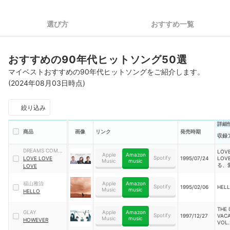
選び方
おすすめ一覧
おすすめの90年代ヒットソング50選
マイベストおすすめの90年代ヒットソングをご紹介します。
(2024年08月03日時点)
絞り込み
詳細
商品
画像
リンク
発売時期
収録
DREAMS COME
LOV
Apple
Amazon
Spotify
TRUE
LOVE LOVE
1995/07/24
LOV
Music
music
る、
LOVE
ると
れ 
福山雅治
Apple
Amazon
ル・
Spotify
1995/02/06
HEL
Music
music
HELLO
トラ
THE 
GLAY
Apple
Amazon
Spotify
1997/12/27
VAC
Music
music
HOWEVER
VOL.
SUPE