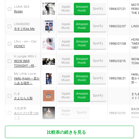
OF 
MOT
LUNA SEA
Apple
Amazon
Spotify
1994/07/21
PER
Music
music
Rosier
THE 
SELE
～
LINDBERG
Apple
Amazon
Spotify
1990/02/07
LIND
Music
music
今すぐKiss Me
HON
L'Arc～en～Ciel
Apple
Amazon
Spotify
1998/07/08
TWE
Music
music
HONEY
1997
The 
L'Arc
H Jungle With t
Apple
Amazon
WOW
1998
Spotify
WOW WAR
1995/03/15
Music
music
TON
ど
TONIGHT～時に
は起こせよムーヴ
My Little Lover
Hell
メント～
Apple
Amazon
Spotify
Hello,Again～昔か
1995/08/21
昔か
Music
music
所～
らある場所～
たま
Apple
Amazon
まち
Spotify
Music
music
スト
さよなら人類
大黒摩季
BACK
Apple
Spotify
あなただけ見つめ
1993/12/10
#30t
Music
Anni
てる
〜SP
比較表の続きを見る