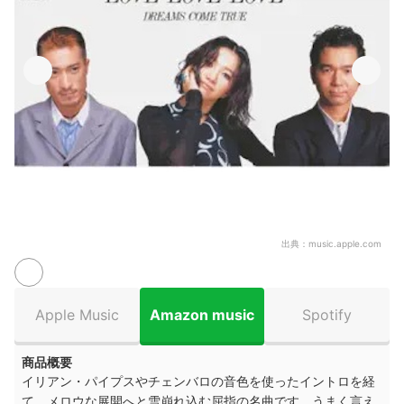
出典：
music.apple.com
Apple Music
Amazon music
Spotify
商品概要
イリアン・パイプスやチェンバロの音色を使ったイントロを経
て、メロウな展開へと雪崩れ込む屈指の名曲です。うまく言え