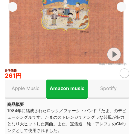
出典：
recochoku.jp
参考価格
261円
Apple Music
Amazon music
Spotify
商品概要
1984年に結成されたロック／フォーク・バンド「たま」のデビ
ューシングルです。たまのストレンジでアングラな芸風が魅力
となり大ヒットした楽曲。また、宝酒造「純・アレフ」のCMソ
ングとして使用されました。