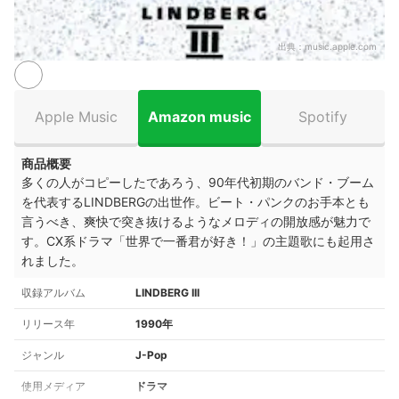
出典：
music.apple.com
Apple Music
Amazon music
Spotify
商品概要
多くの人がコピーしたであろう、90年代初期のバンド・ブーム
を代表するLINDBERGの出世作。ビート・パンクのお手本とも
言うべき、爽快で突き抜けるようなメロディの開放感が魅力で
す。CX系ドラマ「世界で一番君が好き！」の主題歌にも起用さ
れました。
収録アルバム
LINDBERG III
リリース年
1990年
ジャンル
J-Pop
使用メディア
ドラマ