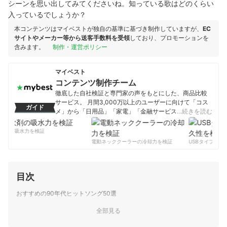
シーンを思い出してみてくださいね。知っている歌はどのくらい
入っているでしょうか？
本コンテンツはマイベストが独自の基準に基づき制作していますが、
EC
サイトやメーカー等から送客手数料を受領
しており、プロモーションを
含みます。
制作・運営ポリシー
マイベスト
コンテンツ制作チーム
徹底した自社検証と専門家の声をもとにした、商品比較
サービス。 月間3,000万以上のユーザーに向けて「コス
ガイド
メ」から「日用品」「家電」「金融サービス」まで、ベ
…続きを読む
ストな商品を選んでもらうために、毎日コンテンツを制
作中。
剤の吸水力を検証
コンテンツ制作チームのプロフィール
電動ネッククーラーの冷却力を検証
USBタイプCケー
目次
おすすめの90年代ヒットソング50選
全部見る