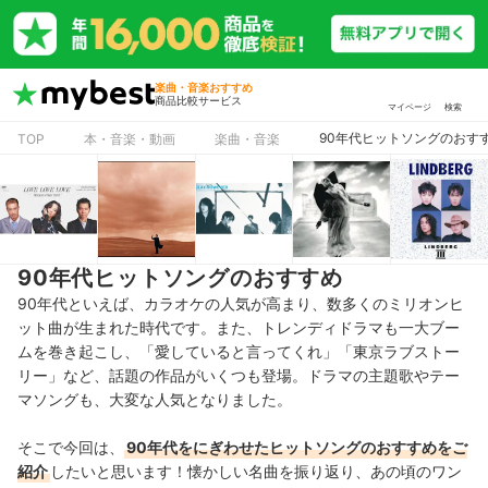
楽曲・音楽おすすめ
商品比較サービス
マイページ
検索
90年代ヒットソングのおす
TOP
本・音楽・動画
楽曲・音楽
90年代ヒットソングのおすすめ
90年代といえば、カラオケの人気が高まり、数多くのミリオンヒ
ット曲が生まれた時代です。また、トレンディドラマも一大ブー
ムを巻き起こし、「愛していると言ってくれ」「東京ラブストー
リー」など、話題の作品がいくつも登場。ドラマの主題歌やテー
マソングも、大変な人気となりました。
そこで今回は、
90年代をにぎわせたヒットソング
のおすすめをご
紹介
したいと思います！懐かしい名曲を振り返り、あの頃のワン