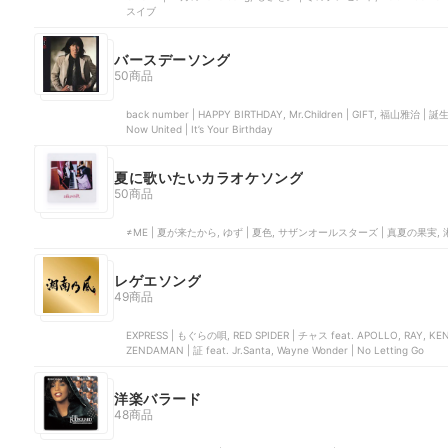
スイブ
バースデーソング
50商品
back number | HAPPY BIRTHDAY, Mr.Children | GIFT, 福山雅治 |
Now United | It’s Your Birthday
夏に歌いたいカラオケソング
50商品
レゲエソング
49商品
EXPRESS | もぐらの唄, RED SPIDER | チャス feat. APOLLO, RAY, K
ZENDAMAN | 証 feat. Jr.Santa, Wayne Wonder | No Letting Go
洋楽バラード
48商品