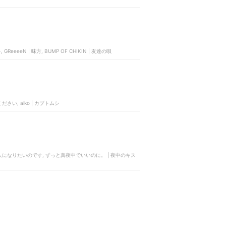
eeeeN | 味方, BUMP OF CHIKIN | 友達の唄
てください, aiko | カブトムシ
央 | 貴方の恋人になりたいのです, ずっと真夜中でいいのに。 | 夜中のキス