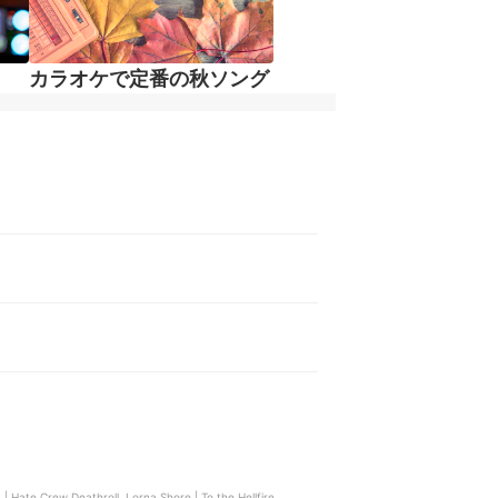
カラオケで定番の秋ソング
| Hate Crew Deathroll, Lorna Shore | To the Hellfire,