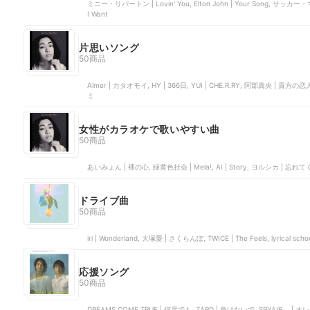
ミニー・リパートン | Lovin' You, Elton John | Your Song, サッカー
I Want
片思いソング
50商品
Aimer | カタオモイ, HY | 366日, YUI | CHE.R.RY, 阿部真
ミ
女性がカラオケで歌いやすい曲
50商品
あいみょん | 裸の心, 緑黄色社会 | Mela!, AI | Story, ヨルシカ | 忘れ
ドライブ曲
50商品
iri | Wonderland, 大塚愛 | さくらんぼ, TWICE | The Feels, lyrical scho
応援ソング
50商品
DREAMS COME TRUE | 何度でも, ZARD | 負けないで, SPYAIR | オ