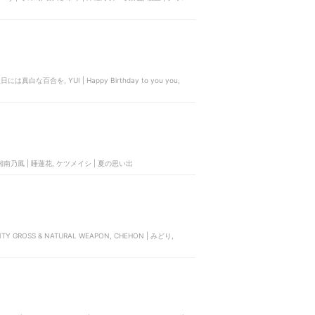
 誕生日には真白な百合を, YUI | Happy Birthday to you you,
≠ME | 夏が来たから, ゆず | 夏色, サザンオールスターズ | 真夏の果実, 湘南乃風 | 睡蓮花, ケツメイシ | 夏の思い出
ENTY GROSS & NATURAL WEAPON, CHEHON | みどり,