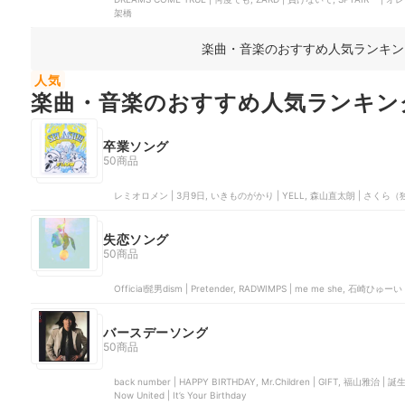
架橋
楽曲・音楽のおすすめ人気ランキン
人気
楽曲・音楽のおすすめ人気ランキン
卒業ソング
50商品
レミオロメン | 3月9日, いきものがかり | YELL, 森山直太朗 | さくら（独唱）
失恋ソング
50商品
Official髭男dism | Pretender, RADWIMPS | me me she, 石崎
バースデーソング
50商品
back number | HAPPY BIRTHDAY, Mr.Children | GIFT, 福山雅治 |
Now United | It’s Your Birthday