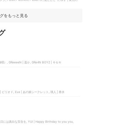
グをもっと見る
グ
, GReeeeN | 遥か, GRe4N BOYZ | キセキ
ひゅーい | ピリオド, Eve | あの娘シークレット, 瑛人 | 香水
 誕生日には真白な百合を, YUI | Happy Birthday to you you,