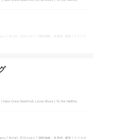
k Cherry | 冬の幻, 石川さゆり | 津軽海峡・冬景色, 優里 | クリスマ
グ
| Hate Crew Deathroll, Lorna Shore | To the Hellfire,
k Cherry | 冬の幻, 石川さゆり | 津軽海峡・冬景色, 優里 | クリスマ