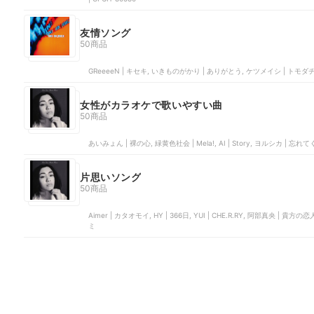
友情ソング
50商品
GReeeeN | キセキ, いきものがかり | ありがとう, ケツメイシ | トモダチ, GR
女性がカラオケで歌いやすい曲
50商品
あいみょん | 裸の心, 緑黄色社会 | Mela!, AI | Story, ヨルシカ | 忘れ
片思いソング
50商品
Aimer | カタオモイ, HY | 366日, YUI | CHE.R.RY, 阿部真
ミ