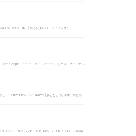
Sugar, MISIA | アイノカタチ
, Mrs. Green Apple | ニュー・マイ・ノーマル, なとり | ターミナル
レンジ, FUNKY MONKEY BABYS | あとひとつ, ゆず | 栄光の
-4150, 一青窈 | ハナミズキ, Mrs. GREEN APPLE | Soranji