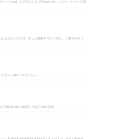
・マミー | Lost, エアロスミス | Dream On, トリー・ケリー | All
央 | 貴方の恋人になりたいのです, ずっと真夜中でいいのに。 | 夜中のキス
てください, aiko | カブトムシ
ol | DRIVE ME CRAZY, YUI | CHE.R.RY
レンジ, FUNKY MONKEY BABYS | あとひとつ, ゆず | 栄光の