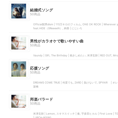
結婚式ソング
50商品
Official髭男dism | 115万キロのフィルム, ONE OK ROCK | Wherever you are, MAROON5 | 
feat.HIDE（GReeeeN）, 絢香 | にじいろ
男性がカラオケで歌いやすい曲
50商品
Vaundy | Gift, The Birthday | 抱きしめたい, 米津玄師 | RED OUT
応援ソング
50商品
DREAMS COME TRUE | 何度でも, ZARD | 負けないで, SPYAIR | オ
架橋
邦楽バラード
50商品
米津玄師 | Lemon, スキマスイッチ | 奏, 宇多田ヒカル | First Love | TOCT
| UPCH-80580