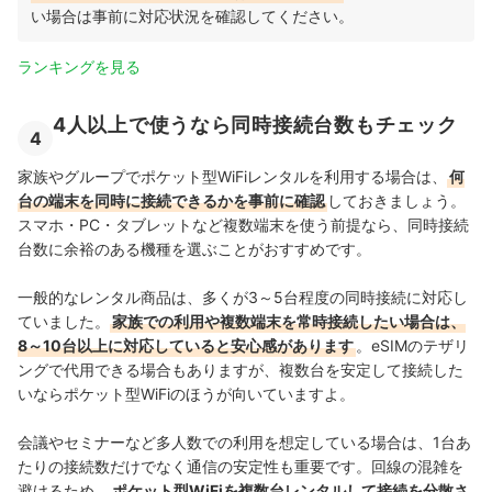
い場合は事前に対応状況を確認してください。
ランキングを見る
4人以上で使うなら同時接続台数もチェック
4
家族やグループでポケット型WiFiレンタルを利用する場合は、
何
台の端末を同時に接続できるかを事前に確認
しておきましょう。
スマホ・PC・タブレットなど複数端末を使う前提なら、同時接続
台数に余裕のある機種を選ぶことがおすすめです。
一般的なレンタル商品は、多くが3～5台程度の同時接続に対応し
ていました。
家族での利用や複数端末を常時接続したい場合は、
8～10台以上に対応していると安心感があります
。eSIMのテザリ
ングで代用できる場合もありますが、複数台を安定して接続した
いならポケット型WiFiのほうが向いていますよ。
会議やセミナーなど多人数での利用を想定している場合は、1台あ
たりの接続数だけでなく通信の安定性も重要です。回線の混雑を
避けるため、
ポケット型WiFiを複数台レンタルして接続を分散さ