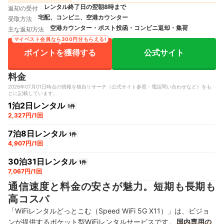
レンタル終了日の翌朝8時まで
返却の受付
宅配、コンビニ、空港カウンター
受取方法
空港カウンター・ポスト投函・コンビニ返却・集荷
主な返却方法
マイベスト会員なら300円分もらえる!
ポイントを獲得する
公式サイト
料金
2026年07月01日時点の情報を独自リサーチ（公式サイト参照・電話問い合わせなど）をも
とに記載しています。
1泊2日レンタル
1件
2,327円/1回
7泊8日レンタル
1件
4,907円/1回
30泊31日レンタル
1件
7,067円/1回
通信速度と料金の安さが魅力。短期も長期も
高コスパ
「WiFiレンタルどっとこむ（Speed WiFi 5G X11）」は、ビジョ
ンが提供するポケット型WiFiレンタルサービスです。
国内専用の