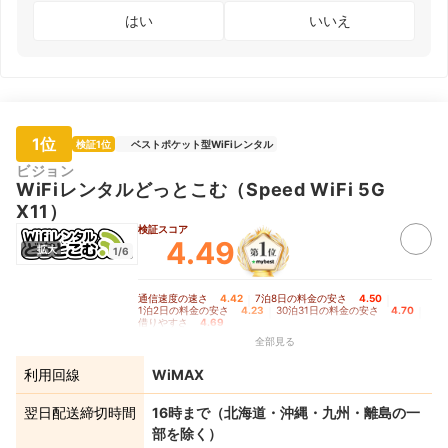
はい
いいえ
1位
検証1位
ベストポケット型WiFiレンタル
ビジョン
WiFiレンタルどっとこむ（Speed WiFi 5G
X11）
検証スコア
4.49
拡大
1/6
通信速度の速さ
4.42
｜
7泊8日の料金の安さ
4.50
｜
1泊2日の料金の安さ
4.23
｜
30泊31日の料金の安さ
4.70
｜
借りやすさ
4.69
全部見る
利用回線
WiMAX
翌日配送締切時間
16時まで（北海道・沖縄・九州・離島の一
部を除く）