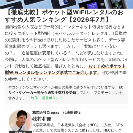
【徹底比較】ポケット型WiFiレンタルのお
すすめ人気ランキング【2026年7月】
国内出張や入院などで一時的にインターネット環境が必要なとき
に役立つポケット型WiFi（モバイルルーター）レンタル。1日単位
の短期利用や即日受け取りに対応したサービスも多く、データ容
量無制限のプランも選べます。しかし、「実際にどこが安い
の？」「通信速度は安定している？」などが気になりますよね。
今回は、人気のポケット型WiFiレンタル18サービスを、3個のポイ
ントで比較して徹底検証。選び方とともに、
おすすめのポケット
型WiFiレンタルをランキング形式でご紹介します
。ぜひ検討の際
の参考にしてください。
本コンテンツはマイベストが独自の基準に基づき制作していますが、
EC
サイトやメーカー等から送客手数料を受領
しており、プロモーションを
含みます。
制作・運営ポリシー
株式会社Crepas 代表取締役
牧村和慶
大学院卒業後、日本電気株式会社（NEC）に入社。 SEや
SI営業として大規模システムに携わった後、NECビッグ