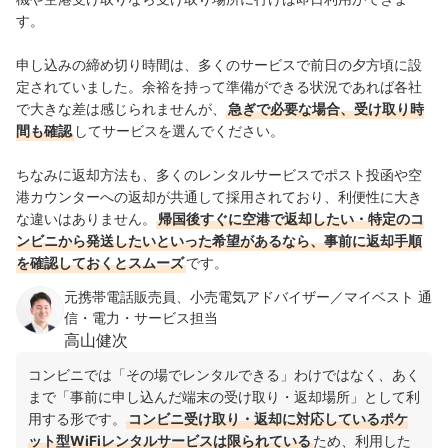
す。
申し込みの締め切り時間は、多くのサービスで前日の夕方頃に設
定されていました。余裕を持って準備ができる状況であれば各社
で大きな差は感じられませんが、
急ぎで必要な場合、受け取り時
間も確認
してサービスを選んでください。
ちなみに返却方法も、多くのレンタルサービスでポスト投函や空
港カウンターへの返却が共通して採用されており、利便性に大き
な違いはありません。
帰国後すぐに空港で返却したい・特定のコ
ンビニから発送したいといった希望があるなら、事前に返却手順
を確認しておくとスムーズ
です。
元携帯電話販売員、小売電気アドバイザー／マイベスト 通
信・電力・サービス担当
高山健次
コンビニでは「その場でレンタルできる」わけではなく、あく
まで「事前に申し込んだ端末の受け取り・返却場所」として利
用する形です。
コンビニ受け取り・返却に対応しているポケ
ット型WiFiレンタルサービスは限られている
ため、利用した