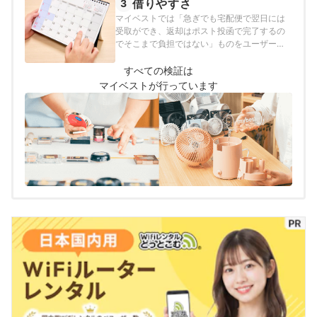
借りやすさ
3
ォルトで表示される「おすすめ順」のランキ
マイベストでは「急ぎでも宅配便で翌日には
ングは、7泊8日で利用する場合で作成してい
受取ができ、返却はポスト投函で完了するの
ます。2026年7月1日時点の情報をもとに検証
でそこまで負担ではない」ものをユーザーが
を行っています。
満足できる商品とし、以下の方法で検証を行
いました。2025年11月3日時点の情報をもと
すべての検証は
に検証を行っています。
マイベストが行っています