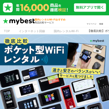
国内レンタルWi-Fiおすすめ
商品比較サービス
マイページ
検索
【徹底比較】ポケ
TOP
インターネット回線
国内レンタルWi-Fi