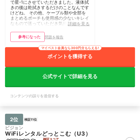
で星-1にさせていただきました。液体拭
きの後は乾拭きするだけのことなんです
けどね。 その他、ケーブル類や全部を
まとめるポーチも使用感の少ないキレイ
なもので送っていただき気持ちよく使用
詳細を見る
できました。 ありがとうございまし
た。
参考になった
問題を報告
マイベスト会員なら300円分もらえる!
ポイントを獲得する
公式サイトで詳細を見る
コンテンツの誤りを送信する
2位
検証11位
ビジョン
WiFiレンタルどっとこむ（U3）
検証スコア