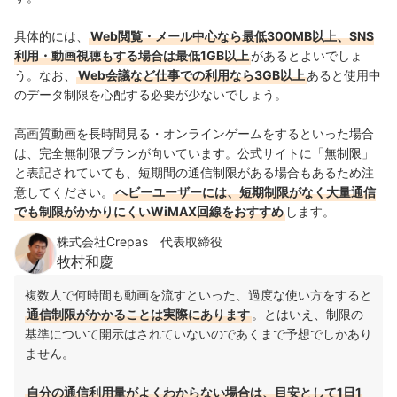
具体的には、
Web閲覧・メール中心なら最低300MB以上、SNS
利用・動画視聴もする場合は最低1GB以上
があるとよいでしょ
う。なお、
Web会議など仕事での利用なら3GB以上
あると使用中
のデータ制限を心配する必要が少ないでしょう。
高画質動画を長時間見る・オンラインゲームをするといった場合
は、完全無制限プランが向いています。公式サイトに「無制限」
と表記されていても、短期間の通信制限がある場合もあるため注
意してください。
ヘビーユーザーには、短期制限がなく大量通信
でも制限がかかりにくいWiMAX回線をおすすめ
します。
株式会社Crepas 代表取締役
牧村和慶
複数人で何時間も動画を流すといった、過度な使い方をすると
通信制限がかかることは実際にあります
。とはいえ、制限の
基準について開示はされていないのであくまで予想でしかあり
ません。
自分の通信利用量がよくわからない場合は、目安として1日1