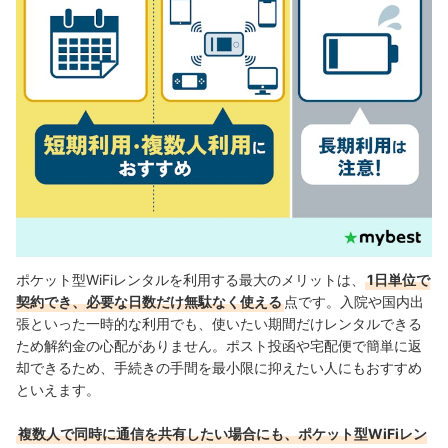
国内用のポケット型レンタルWiFiは海外でも使える？
破損・紛失・水濡れ時の費用は？
ポケット型WiFiはレンタルと購入どっちがおすすめ？
自宅で使うならホームルーター、光回線を検討しよう
ポケット型WiFiのレンタルは短期間でも可能？
ポケット型WiFiの接続方法は？操作は簡単？
ポケット型WiFiはコンビニで借りられる？
ポケット型WiFiレンタルを利用する最大のメリットは、
1日単位で
契約でき、必要な日数だけ無駄なく使える
点です。入院や国内出
張といった一時的な利用でも、使いたい期間だけレンタルできる
ため解約金の心配がありません。ポスト投函や宅配便で簡単に返
却できるため、手続きの手間を最小限に抑えたい人にもおすすめ
といえます。
複数人で同時に通信を共有したい場合にも、ポケット型WiFiレン