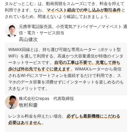
タルどっとこむ」は、動画視聴をスムーズにでき、料金を抑えて
利用できます。なお、
マイベスト経由での申し込みが割引条件
と
されているため、間違えないよう確認しておきましょう。
元携帯電話販売員、小売電気アドバイザー／マイベスト 通
信・電力・サービス担当
高山健次
WiMAX回線とは、持ち運び可能な専用ルーター（ポケット型
WiFi）を通して利用する、高速かつ大容量通信が特徴のインタ
ーネットサービスです。
自宅の工事は不要で、充電して持ち
歩けば外出先でもすぐに使えます
。WiMAXルーターから発信
されるWi-Fiにスマートフォンを接続するだけで利用でき、ス
マホのデータ容量を消費せずにインターネットを楽しめるのも
大きなメリットです。
株式会社Crepas 代表取締役
牧村和慶
レンタル料金を抑えたい場合、
必ずしも最新機種にこだわる
必要はありません
。