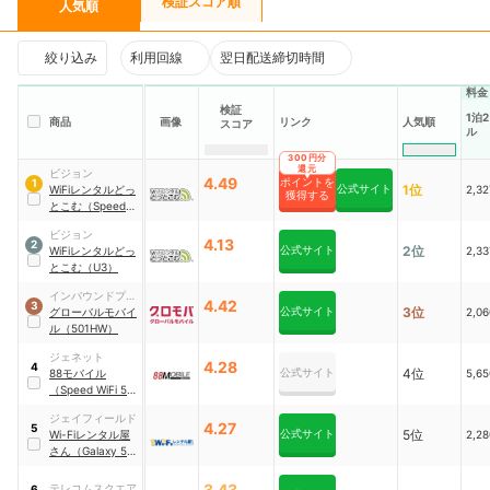
検証スコア順
人気順
絞り込み
利用回線
翌日配送締切時間
料金
検証
1泊
商品
画像
リンク
人気順
スコア
ル
300円分
還元
ビジョン
4.49
ポイントを
1
公式サイト
1位
WiFiレンタルどっ
2,3
獲得する
とこむ（Speed
WiFi 5G X11）
ビジョン
4.13
2
公式サイト
2位
WiFiレンタルどっ
2,3
とこむ（U3）
インバウンドプラ
4.42
3
公式サイト
3位
ットフォーム
グローバルモバイ
2,0
ル（501HW）
ジェネット
4.28
4
公式サイト
4位
88モバイル
5,6
（Speed WiFi 5G
X11）
ジェイフィールド
4.27
5
公式サイト
5位
Wi-Fiレンタル屋
2,2
さん（Galaxy 5G
WiFi ）
3.43
テレコムスクエア
6