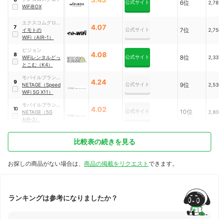
公式サイト
6位
2,7
WiFiBOX
エクスコムグロー
4.07
7
公式サイト
7位
バル
イモトの
2,7
WiFi（AIR-1）
ビジョン
4.08
8
公式サイト
8位
WiFiレンタルどっ
2,3
とこむ（K4）
モバイルプランニ
4.24
9
公式サイト
9位
ング
NETAGE（Speed
2,5
WiFi 5G X11）
モバイルプランニ
4.02
10
公式サイト
10位
ング
NETAGE（5G
2,8
AIR-2）
比較表の続きを見る
お探しの商品がない場合は、
商品の掲載をリクエスト
できます。
ランキングは参考になりましたか？