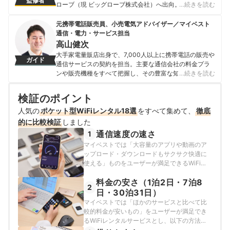
監修者
ローブ（現 ビッグローブ株式会社）へ出向。 2013年に
…続きを読む
株式会社Crepasを創業。 プロバイダーでの業務経験を生
かし、光回線やモバイルWiFiのプロバイダー比較情報サ
元携帯電話販売員、小売電気アドバイザー／マイベスト
イト「プロバイダー・ワン」をリリース。 現在は、通信
通信・電力・サービス担当
費削減無料相談サービスや債務整理の相談ができる法律
高山健次
事務所・司法書士検索サイトの運営も行っている。
大手家電量販店出身で、7,000人以上に携帯電話の販売や
ガイド
牧村和慶のプロフィール
通信サービスの契約を担当。主要な通信会社の料金プラ
ンや販売機種をすべて把握し、その豊富な知識で店舗販
…続きを読む
売ランキングにおいて個人表彰もされている。 その後マ
イベストに入社、携帯電話や光ファイバー回線キャリ
検証のポイント
ア・インターネットプロバイダーなどの通信会社を専門
人気の
ポケット型WiFiレンタル18選
に担当しており、格安SIMやホームルーターを実際に回線
をすべて集めて、
徹底
契約し各社の料金プランや通信速度の比較を行うととも
的に比較検証
しました
に、モバイルだけでなく10社以上の戸建て・マンション
通信速度の速さ
1
向けの光回線の通信速度・速度制限も調査している。 ま
マイベストでは「大容量のアプリや動画のア
た通信サービスだけでなく、ファイナンシャルプランナ
ップロード・ダウンロードもサクサク快適に
ーの視点含めて電気代など固定費支出見直しのガイドも
使える」ものをユーザーが満足できるWiFiレ
している。
ンタルサービスとし、その基準を50Mbps以上
高山健次のプロフィール
料金の安さ（1泊2日・7泊8
と定めて以下の方法で検証を行いました。
2
2025年11月11～14日に計測した実測値の情報
日・30泊31日）
をもとに検証しています。
マイベストでは「ほかのサービスと比べて比
較的料金が安いもの」をユーザーが満足でき
るWiFiレンタルサービスとし、以下の方法で
各サービスの検証を行いました。なお、デフ