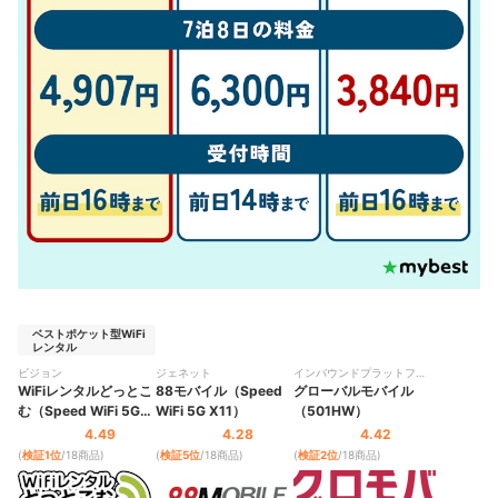
ベストポケット型WiFi
レンタル
ビジョン
ジェネット
インバウンドプラットフォ
WiFiレンタルどっとこ
88モバイル（Speed
ーム
グローバルモバイル
む（Speed WiFi 5G
WiFi 5G X11）
（501HW）
X11）
4.49
4.28
4.42
(
検証1位
/18商品
)
(
検証5位
/18商品
)
(
検証2位
/18商品
)