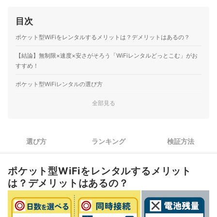
目次
ポケット型WiFiをレンタルするメリットは？デメリットはあるの？
【結論】無制限×速度×安さがそろう「WiFiレンタルどっとこむ」がお
すすめ！
ポケット型WiFiレンタルの選び方
1
データ容量と期間で選ぼう
全部見る
2
快適な動画視聴なら下り25Mbps以上がおすすめ
選び方
ランキング
検証方法
3
即日利用なら、貸出機や空港受け取りがおすすめ
4
4人以上で使うなら同時接続台数もチェック
ポケット型WiFiをレンタルするメリット
は？デメリットはあるの？
ポケット型WiFiレンタル全18選おすすめ人気ランキング
人気ポケット型WiFiレンタル全18サービスを徹底比較！