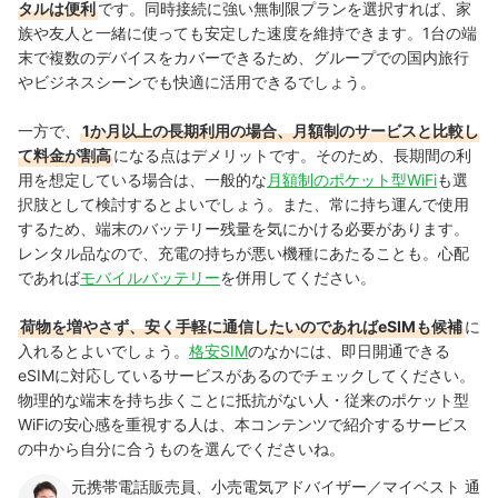
タルは便利
です。同時接続に強い無制限プランを選択すれば、家
族や友人と一緒に使っても安定した速度を維持できます。1台の端
末で複数のデバイスをカバーできるため、グループでの国内旅行
やビジネスシーンでも快適に活用できるでしょう。
一方で、
1か月以上の長期利用の場合、月額制のサービスと比較し
て料金が割高
になる点はデメリットです。そのため、長期間の利
用を想定している場合は、一般的な
月額制のポケット型WiFi
も選
択肢として検討するとよいでしょう。また、常に持ち運んで使用
するため、端末のバッテリー残量を気にかける必要があります。
レンタル品なので、充電の持ちが悪い機種にあたることも。心配
であれば
モバイルバッテリー
を併用してください。
荷物を増やさず、安く手軽に通信したいのであればeSIMも候補
に
入れるとよいでしょう。
格安SIM
のなかには、即日開通できる
eSIMに対応しているサービスがあるのでチェックしてください。
物理的な端末を持ち歩くことに抵抗がない人・従来のポケット型
WiFiの安心感を重視する人は、本コンテンツで紹介するサービス
の中から自分に合うものを選んでくださいね。
元携帯電話販売員、小売電気アドバイザー／マイベスト 通