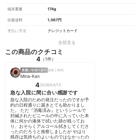
端末重量
174g
往復送料
1,067円
支払い方法
クレジットカード
全部見る
この商品のクチコミ
4
（1件）
見習いサポーター
女性 | 50代
Mina-Kan
4
2026/04/13
急な入院に間に合い感謝です
急な入院のための発注だったのですが予
約の日程通りに届きとても助かりまし
た。 ただ『消毒済み』というシールで
封緘されたビニールの中に入っていた本
体に何かの液体で拭いた跡が残ってお
り、おそらくアルコール拭きしてくださ
ったのだろうと推察しましたが やはり
残存は気持ちのよいものではなかったの