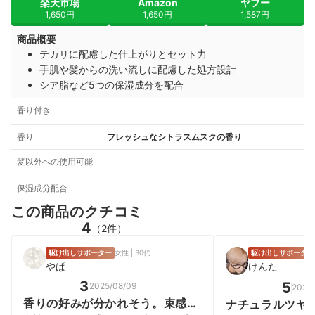
楽天市場
Amazon
ヤフー
1,650円
1,650円
1,587円
商品概要
テカリに配慮した仕上がりとセット力
手肌や髪からの洗い流しに配慮した処方設計
シア脂など5つの保湿成分を配合
香り付き
香り
フレッシュなシトラスムスクの香り
髪以外への使用可能
保湿成分配合
この商品のクチコミ
4
（2件）
駆け出しサポーター
女性 | 30代
駆け出しサポーター
やぱ
けんた
3
5
2025/08/09
2025
香りの好みが分かれそう。束感は
ナチュラルツヤ