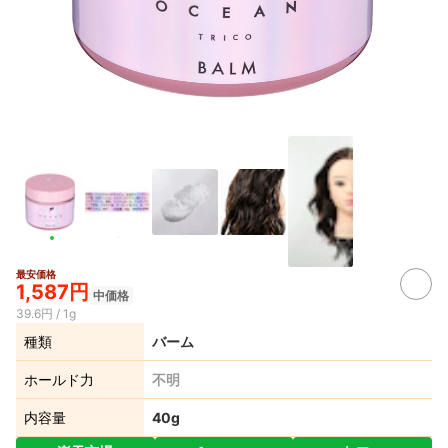
最安価格
1,587円
中価格
39.6円 / 1g
種類
バーム
ホールド力
不明
内容量
40g