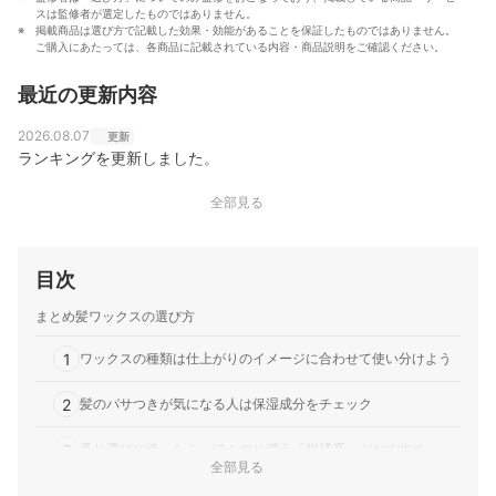
スは監修者が選定したものではありません。
掲載商品は選び方で記載した効果・効能があることを保証したものではありません。
ご購入にあたっては、各商品に記載されている内容・商品説明をご確認ください。
最近の更新内容
2026.08.07
更新
ランキングを更新しました。
全部見る
目次
まとめ髪ワックスの選び方
1
ワックスの種類は仕上がりのイメージに合わせて使い分けよう
2
髪のパサつきが気になる人は保湿成分をチェック
3
香り選びに迷ったら、ほんのり漂う「柑橘系」がおすすめ
全部見る
まとめ髪ワックス全45商品おすすめ人気ランキング