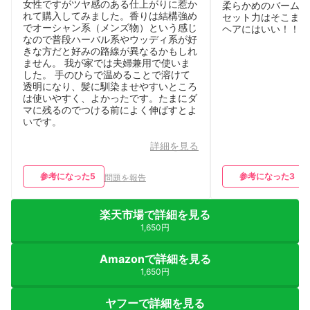
Good。
女性ですがツヤ感のある仕上がりに惹か
柔らかめのバームで
れて購入してみました。香りは結構強め
セット力はそこまで
でオーシャン系（メンズ物）という感じ
ヘアにはいい！！
なので普段ハーバル系やウッディ系が好
きな方だと好みの路線が異なるかもしれ
ません。 我が家では夫婦兼用で使いま
した。 手のひらで温めることで溶けて
透明になり、髪に馴染ませやすいところ
は使いやすく、よかったです。たまにダ
マに残るのでつける前によく伸ばすとよ
いです。
詳細を見る
参考になった
5
参考になった
3
問題を報告
楽天市場で詳細を見る
1,650円
Amazonで詳細を見る
1,650円
ヤフーで詳細を見る