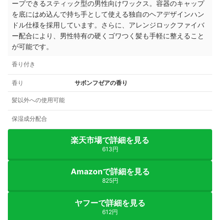
ープできるスティック型の男性向けワックス。容器のキャップ
を底にはめ込んで持ち手として使える独自のヘアデザインハン
ドル仕様を採用しています。さらに、アレンジロックファイバ
ー配合により、男性特有の硬くゴワつく髪も手軽に整えること
が可能です。
香り付き
香り
サボンフゼアの香り
髪以外への使用可能
保湿成分配合
楽天市場で詳細を見る
613円
Amazonで詳細を見る
825円
ヤフーで詳細を見る
612円