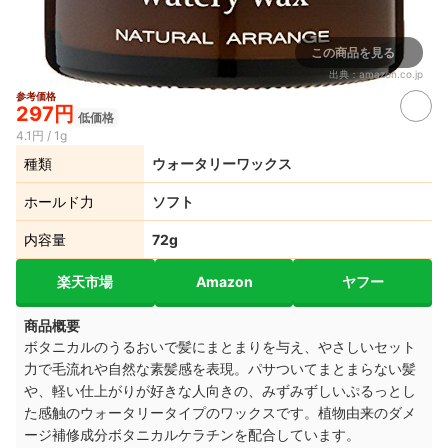
この商品を見る
出典：
amazon.co.jp
参考価格
297円
低価格
4.1円 / 1g
種類
ウォータリーワックス
ホールド力
ソフト
内容量
72g
楽天市場
Amazon
ヤフー
商品概要
ボタニカルのうるおいで髪にまとまりを与え、やさしいセット
力で毛流れや自然な素髪感を表現。パサついてまとまらない髪
や
、軽い仕上がりが好きな人向きの、みずみずしいぷるっとし
た感触のウォータリータイプのワックスです。
植物由来のダメ
ージ補修成分ボタニカルケラチンを配合しています。