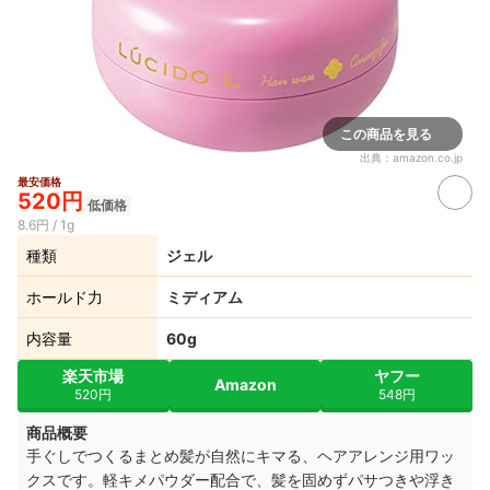
この商品を見る
出典：
amazon.co.jp
最安価格
520円
低価格
8.6円 / 1g
種類
ジェル
ホールド力
ミディアム
内容量
60g
楽天市場
ヤフー
Amazon
520円
548円
商品概要
手ぐしでつくるまとめ髪が自然にキマる、ヘアアレンジ用ワッ
クスです。軽キメパウダー配合で、髪を固めずパサつきや浮き