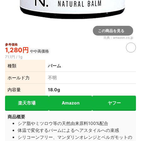
この商品を見る
出典：
amazon.co.jp
参考価格
1,280円
やや高価格
71.1円 / 1g
種類
バーム
ホールド力
不明
内容量
18.0g
楽天市場
Amazon
ヤフー
商品概要
シア脂やミツロウ等の天然由来原料100%配合
体温で変化するバームによるヘアスタイルへの束感
シリコーンフリー、マンダリンオレンジとベルガモットの