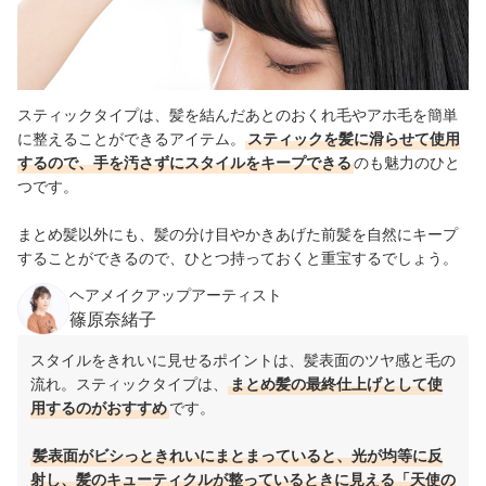
スティックタイプは、髪を結んだあとのおくれ毛やアホ毛を簡単
に整えることができるアイテム。
スティックを髪に滑らせて使用
するので、手を汚さずにスタイルをキープできる
のも魅力のひと
つです。
まとめ髪以外にも、髪の分け目やかきあげた前髪を自然にキープ
することができるので、ひとつ持っておくと重宝するでしょう。
ヘアメイクアップアーティスト
篠原奈緒子
スタイルをきれいに見せるポイントは、髪表面のツヤ感と毛の
流れ。スティックタイプは、
まとめ髪の最終仕上げとして使
用するのがおすすめ
です。
髪表面がビシっときれいにまとまっていると、光が均等に反
射し、髪のキューティクルが整っているときに見える「天使の