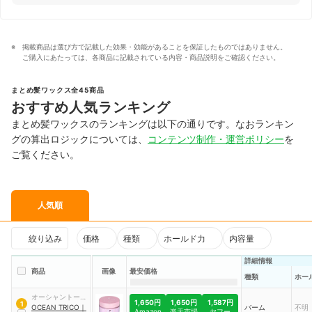
掲載商品は選び方で記載した効果・効能があることを保証したものではありません。
ご購入にあたっては、各商品に記載されている内容・商品説明をご確認ください。
まとめ髪ワックス全45商品
おすすめ人気ランキング
まとめ髪ワックスのランキングは以下の通りです。なおランキン
グの算出ロジックについては、
コンテンツ制作・運営ポリシー
を
ご覧ください。
人気順
絞り込み
価格
種類
ホールド力
内容量
詳細情報
商品
画像
最安価格
種類
ホー
オーシャントーキ
1,650円
1,650円
1,587円
1
ョーグループ
OCEAN TRICO
｜
バーム
不明
Amazon
楽天市場
ヤフー