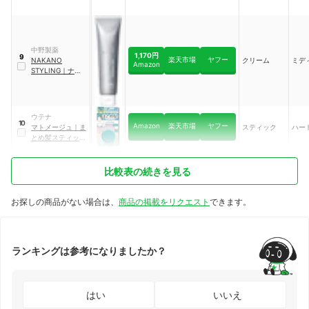
ック
中野製薬
1,170円
9
楽天市場
ヤフー
NAKANO
クリーム
ミデ
Amazon
STYLING
｜
ナカノ
スタイリング ワッ
クス 3C （クリー
ムタイプ） ライト
ハード
ウテナ
10
Amazon
楽天市場
ヤフー
マトメージュ
｜
ま
スティック
ハー
とめ髪スティッ
ク スーパーホー
ルド
比較表の続きを見る
お探しの商品がない場合は、
商品の掲載をリクエスト
できます。
ランキングは参考になりましたか？
はい
いいえ