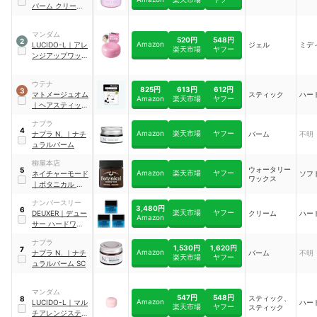
バーム クリーンオ
ーシャン
マンダム
520円
548円
2
Amazon
LUCIDO-L
｜
アレ
ジェル
ミデ
楽天市場
ヤフー
ンジアップワック
ス
ウテナ
825円
613円
612円
3
マトメージュオム
スティック
ハー
Amazon
楽天市場
ヤフー
｜
ヘアスティック
ワックス
ナプラ
4
Amazon
楽天市場
ヤフー
ナプラ
N.
｜
ナチ
バーム
不明
ュラルバーム
柳屋本店
ウォータリー
5
Amazon
楽天市場
ヤフー
ネイチャーモード
ソフ
ワックス
｜
ボタニカル ウォ
ータリーワックス
ナンバースリー
3,480円
6
楽天市場
ヤフー
DEUXER
｜
デュー
クリーム
ハー
Amazon
サー ハードワック
ス ５
ナプラ
1,530円
1,620円
7
Amazon
ナプラ
N.
｜
ナチ
バーム
不明
楽天市場
ヤフー
ュラルバーム SC
マンダム
547円
548円
スティック、
8
Amazon
LUCIDO-L
｜
マル
ハー
楽天市場
ヤフー
スティック
チアレンジスティ