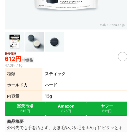
出典：
utena.co.jp
最安価格
612円
中価格
47.0円 / 1g
種類
スティック
ホールド力
ハード
内容量
13g
楽天市場
Amazon
ヤフー
613円
825円
612円
商品概要
外出先でも手を汚さず、あほ毛やボサ毛を固めずにピタッとキ