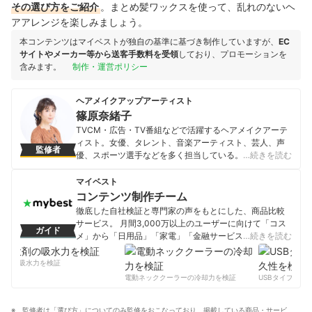
その選び方をご紹介
。まとめ髪ワックスを使って、乱れのないヘ
アアレンジを楽しみましょう。
本コンテンツはマイベストが独自の基準に基づき制作していますが、
EC
サイトやメーカー等から送客手数料を受領
しており、プロモーションを
含みます。
制作・運営ポリシー
ヘアメイクアップアーティスト
篠原奈緒子
TVCM・広告・TV番組などで活躍するヘアメイクアーテ
ィスト。女優、タレント、音楽アーティスト、芸人、声
監修者
優、スポーツ選手などを多く担当している。10代の頃か
…続きを読む
らヘアメイクを志し、人気のヘアメイクアーティストに
師事後独立。現在は新人育成のための技術指導も請け負
マイベスト
っている。 TV番組出演、雑誌でのライティング、イベン
コンテンツ制作チーム
トでのトークショーなど、自身でのメディア露出もこな
徹底した自社検証と専門家の声をもとにした、商品比較
し、LINE公式ブロガーとしても活動するなど、若い世代
サービス。 月間3,000万以上のユーザーに向けて「コス
ガイド
を中心に幅広い支持層を持つ。コスメや美容グッズが大
メ」から「日用品」「家電」「金融サービス」まで、ベ
…続きを読む
好きで、新しいアイテムは常にチェックしている。
ストな商品を選んでもらうために、毎日コンテンツを制
篠原奈緒子のプロフィール
作中。
剤の吸水力を検証
コンテンツ制作チームのプロフィール
電動ネッククーラーの冷却力を検証
USBタイプCケー
監修者は「選び方」についてのみ監修をおこなっており、掲載している商品・サービ