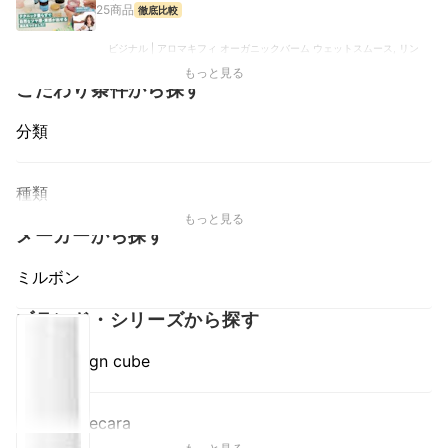
25商品
徹底比較
ビジナル | アロマキフィ オーガニックバーム ウェットスムース, リン
ク | HAIR BALM 997, オーシャントーキョーグループ | バーム クリー
もっと見る
ンオーシャン, AQUA・NOA | ナチュラルバーム, KOKOBUY | ヘアワ
こだわり条件から探す
ックス
分類
種類
もっと見る
メーカーから探す
ミルボン
ブランド・シリーズから探す
uevo design cube
Uevo Jouecara