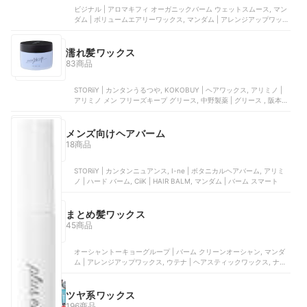
ビジナル | アロマキフィ オーガニックバーム ウェットスムース, マン
ダム | ボリュームエアリーワックス, マンダム | アレンジアップワック
ス, コーセー | ディファイニング バーム, コーセー | ヘアワックス
濡れ髪ワックス
83商品
STORiiY | カンタンうるつや, KOKOBUY | ヘアワックス, アリミノ |
アリミノ メン フリーズキープ グリース, 中野製薬 | グリース , 阪本高
生堂 | G
メンズ向けヘアバーム
18商品
STORiiY | カンタンニュアンス, I-ne | ボタニカルヘアバーム, アリミ
ノ | ハード バーム, CiiK | HAIR BALM, マンダム | バーム スマート
まとめ髪ワックス
45商品
オーシャントーキョーグループ | バーム クリーンオーシャン, マンダ
ム | アレンジアップワックス, ウテナ | ヘアスティックワックス, ナプ
ラ | ナチュラルバーム, 柳屋本店 | ボタニカル ウォータリーワックス
ツヤ系ワックス
196商品