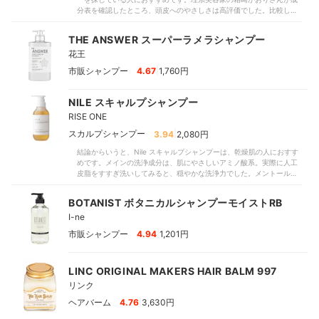
気に入りのアウトバス商品や香水と香りが混ざりにくい点はメリット
分表を確認したところ、頭皮へのやさしさは高評価でした。比較した
です。ショート・ミディアムヘアならきしみもおおむね気になりませ
商品内でも数少ない医薬部外品で、肌荒れ防止有効成分を配合してい
ん。しっとり感を得られたモニターもいました。ただし、ハイダメー
ます。敏感肌の人や、頭皮トラブルが起こりやすい人でも使いやすい
ジヘアやロングヘアだと、「ギシギシで指が通らなくなった」という
THE ANSWER スーパーラメラシャンプー
成分構成です。洗浄力の評価も申し分ありません。皮脂に見立てたラ
口コミのように引っかかりを感じることも。シャンプー中のギシギシ
花王
ードを188.4mgも落とせました。比較した全商品の平均である
感が気になりやすい人は、ほかの商品もチェックしてみてください。
191.03mg（※2025年5月時点）とほぼ同じです。脂性肌の男性の皮脂
＜おすすめな人＞パーマやカラーを繰り返している人頭皮のベタつき
|
市販シャンプー
4.67
1,760円
量の目安である180mgを上回っており、余分な皮脂をしっかり落とす
が気になっている人甘めの香りを好む人＜おすすめできない人＞甘め
効果が見込めます。汚れを落としてすっきりできるでしょう。実際に
の香りが苦手な人髪の強いダメージが気になるロングヘアの人
モニターが使うと、素早くもこもこの泡を作れました。泡がゆるくな
NILE スキャルプシャンプー
りにくく、「髪を包み込める」と絶賛されたので、摩擦ダメージを防
RISE ONE
ぎつつやさしく洗えるでしょう。フローラル系のほのかな香りには
「ずっと嗅いでいたい」「毎日使いたい」という意見が相次いだこと
|
スカルプシャンプー
3.94
2,080円
から、万人受けしやすいといえます。洗髪後の濡れた髪でも手ぐしが
通りやすく、モニターのほとんどが「きしみを感じない」と好印象を
結論からいうと、Nile スキャルプシャンプーは、乾燥肌の人におすす
抱きました。比較した一部商品は指を通しにくく引っかかりやすいと
めです。メインの洗浄成分は、肌にやさしいアミノ酸系。実際に人工
指摘されましたが、こちらは「ギシギシ感が気になる」との口コミに
皮脂をすすぎ洗いしてみると、穏やかな洗浄力でした。メントールは
反して、さらさらの仕上がりを目指せますよ。価格は1,200円程度
不使用ですが、頭皮にほどよい爽快感が得られます。洗い上がりの髪
（※2025年5月時点・ECサイト参照）と、比較した商品内でも手頃で
は、きしまずサラサラ。一方で、ノンシリコンのためやや絡まりやす
BOTANIST ボタニカルシャンプーモイストRB
す。敏感肌を考慮された成分構成で、泡立ち・香りなどの使用感にも
く、まとまりにくい面も。ロングヘアの人は、トリートメントとの併
クセが少ないので、心地よく髪を洗えそうです。しかし、補修成分は
I-ne
用をおすすめします。甘さ・強さともに控えめなラフランスの香り付
見当たらなかったため、傷んだ髪をケアしたい人は、ほかの商品も検
き。好みが分かれにくいので、男女ともに使いやすいでしょう。泡立
|
市販シャンプー
4.94
1,201円
討してみてくださいね。＜おすすめな人＞敏感肌の人家族みんなで一
てはややコツがいるため、苦手な人は泡立てネットを使ってみてくだ
緒に使いたい人泡立ち・香りなどの洗い心地を重視する人＜おすすめ
さいね。執筆時点の価格は税込2,680円（公式サイト参照）。植物エ
できない人＞ダメージヘアケアに力を入れたい人
キスをはじめ、頭皮ケア成分がたっぷり入っている点は見逃せませ
LINC ORIGINAL MAKERS HAIR BALM 997
ん。この機会にぜひお試しください。
リンク
|
ヘアバーム
4.76
3,630円