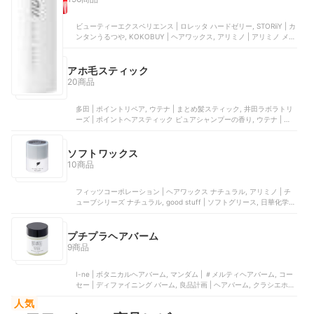
ビューティーエクスペリエンス | ロレッタ ハードゼリー, STORiiY | カ
ンタンうるつや, KOKOBUY | ヘアワックス, アリミノ | アリミノ メン
フリーズキープ グリース, アリミノ | フリーズキープ ジェル
アホ毛スティック
20商品
多田 | ポイントリペア, ウテナ | まとめ髪スティック, 井田ラボラトリ
ーズ | ポイントヘアスティック ピュアシャンプーの香り, ウテナ | ヘ
アスティックワックス, ウテナ | まとめ髪スティック スーパーホール
ド
ソフトワックス
10商品
フィッツコーポレーション | ヘアワックス ナチュラル, アリミノ | チ
ューブシリーズ ナチュラル, good stuff | ソフトグリース, 日華化学 |
バーム ソフトメーカー, デミコスメティクス | エレベート ドライワッ
クス8F
プチプラヘアバーム
9商品
I-ne | ボタニカルヘアバーム, マンダム | ＃メルティヘアバーム, コー
セー | ディファイニング バーム, 良品計画 | ヘアバーム, クラシエホー
ムプロダクツ | 和草保湿オイルバーム
人気