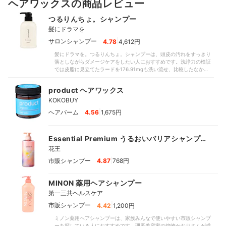
ヘアワックスの商品レビュー
つるりんちょ。シャンプー
髪にドラマを
|
サロンシャンプー
4.78
4,612円
髪にドラマを。つるりんちょ。シャンプーは、頭皮の汚れをすっきり
落としながらダメージケアをしたい人におすすめです。洗浄力の検証
では皮脂に見立てたラードを176.91mgも洗い流せ、比較したなかでト
ップクラスの実力を発揮。高評価の基準値145mgと、比較した商品の
平均値160mg（※2025年3月時点）よりも多く落とせました。皮脂の
product ヘアワックス
ベタつきが気になる脂性肌の人も健やかな頭皮を目指せるでしょう。
KOKOBUY
髪の内部と外部両方のダメージにWアプローチできるのも魅力。理系
美容家が成分表を確認したところ、ハリコシ不足の髪におすすめな内
|
ヘアバーム
4.56
1,675円
部補修成分は2種類も含まれ、比較したなかでトップクラスの充実度で
した。キューティクルをケアする外部補修成分は、比較した商品の約
半数に見当たらなかったなか、本商品は1種類配合。「洗うたび、髪の
Essential Premium うるおいバリアシャンプー
材料を補給して高いダメージケアを実現する」という謳い文句にも頷
ける組成です。素早くもっちりとした泡が作れ、泡立ちも高評価を獲
シルキー＆スムース
花王
得。商品を試した女性モニター10人中7人が、泡立ちに「満足」と回
|
市販シャンプー
答しました。硬めの泡でへたれにくいのも利点。比較したなかには、
4.87
768円
泡がすぐに消えてしまう商品がありましたが、こちらはモニターから
「最後までふわふわの状態を保てた」と好評です。たっぷりな濃密な
MINON 薬用ヘアシャンプー
泡で髪を包みながら洗え、髪への摩擦を抑えやすいでしょう。使用中
は花のような甘い香りがやさしく広がります。モニターから「フロー
第一三共ヘルスケア
ラル系の香りで上品、かつ高級感があり毎日使いたくなるにおい」と
|
市販シャンプー
4.42
1,200円
いう声があがりました。比較した商品内には洗ったあとも香りが髪に
残るものがありましたが、こちらは洗い流したあとほとんど香りが残
ミノン薬用ヘアシャンプーは、家族みんなで使いやすい市販シャンプ
りません。なかには物足りなさを指摘するモニターがいたものの、お
ーを探している人におすすめです。理系美容家の箱崎かおりさんが成