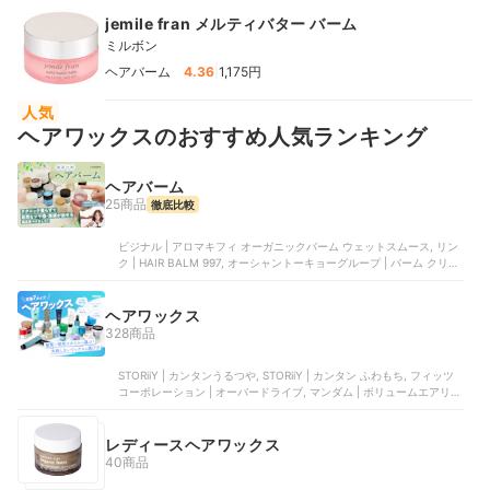
もありました。「伸びがよく使いやすい」との口コミに反し、慣れて
jemile fran メルティバター バーム
いない人や手早くスタイリングしたい人には扱いづらいでしょう。総
ミルボン
合的に見て、メンズ向けのバームというだけあり、ワックスさながら
のセット力が魅力です。仕上がりを長時間キープできたので、ショー
|
ヘアバーム
4.36
1,175円
トヘアのスタイリングにも使いやすいでしょう。とはいえ、比較した
なかにはより柔らかい質感で扱いやすく、自然な束感をキープできた
人気
商品もありました。ワックスのような使い心地にこだわらない人は、
ほかの商品も検討してください。＜おすすめな人＞マットな質感でモ
ヘアワックスのおすすめ人気ランキング
ード系の印象を演出したい人ワックスのようなセット力でスタイリン
グしたい人＜おすすめできない人＞うるツヤ髪に仕上げたい人柔らか
いテクスチャで、サッと髪になじませやすいものがほしい人
ヘアバーム
25商品
徹底比較
ビジナル | アロマキフィ オーガニックバーム ウェットスムース, リン
ク | HAIR BALM 997, オーシャントーキョーグループ | バーム クリー
ンオーシャン, AQUA・NOA | ナチュラルバーム, KOKOBUY | ヘアワ
ックス
ヘアワックス
328商品
STORiiY | カンタンうるつや, STORiiY | カンタン ふわもち, フィッツ
コーポレーション | オーバードライブ, マンダム | ボリュームエアリー
ワックス, リップス | マットハードワックス
レディースヘアワックス
40商品