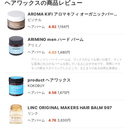
ヘアワックスの商品レビュー
AROMA KIFI アロマキフィ オーガニックバーム
ウェットスムース
ビジナル
|
ヘアバーム
4.82
1,164円
ARIMINO men ハード バーム
アリミノ
|
ヘアバーム
4.03
1,480円
アリミノメン ハード バームは、ワックスのような使い心地で、マット
な質感に仕上がるバームを探している人におすすめです。実際にマネ
キンの髪をスタイリングしたところ、まとまりのある自然な束感をし
っかり出せました。比較した商品には束感が出にくいものもあったな
か、ワックス並みのセット力で動きのあるヘアスタイルを作れるでし
product ヘアワックス
ょう。ツヤ感は控えめで、マットな仕上がりでした。比較したなかで
KOKOBUY
は適度なツヤ髪に仕上がる商品が多かったのに対し、こちらはモード
系の印象を演出するのに向いています。セットして8時間過ごしたモニ
|
ヘアバーム
4.56
1,675円
ターから「朝のスタイルを長時間キープできた」との声が寄せられ、
スタイルキープ力も十分。時間が経つとパサつきが気になった人もい
ましたが、頻繁に手直しせずに済みますよ。シトラス・ムスクの香り
LINC ORIGINAL MAKERS HAIR BALM 997
は控えめなものの、やや独特でモニターの好みが分かれたのが惜しい
ところ。「すっきりした香りで好み」との声があった一方で、「やや
リンク
人工的な香り」「ケミカルな香りが気になった」と感じた人もいまし
|
ヘアバーム
た。柔らかく粘度が高めのテクスチャで、髪になじませにくかった点
4.76
3,630円
もネック。かたまりやすいのでスタイリングが難しく、モニターから
「塗り広げるのに時間がかかる」「ベタつきが気になった」との指摘