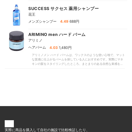
SUCCESS サクセス 薬用シャンプー
花王
|
メンズシャンプー
4.49
688円
ARIMINO men ハード バーム
アリミノ
|
ヘアバーム
4.03
1,480円
アリミノメン ハード バームは、ワックスのような使い心地で、マット
な質感に仕上がるバームを探している人におすすめです。実際にマネ
キンの髪をスタイリングしたところ、まとまりのある自然な束感をし
っかり出せました。比較した商品には束感が出にくいものもあったな
か、ワックス並みのセット力で動きのあるヘアスタイルを作れるでし
ょう。ツヤ感は控えめで、マットな仕上がりでした。比較したなかで
は適度なツヤ髪に仕上がる商品が多かったのに対し、こちらはモード
系の印象を演出するのに向いています。セットして8時間過ごしたモニ
ターから「朝のスタイルを長時間キープできた」との声が寄せられ、
スタイルキープ力も十分。時間が経つとパサつきが気になった人もい
ましたが、頻繁に手直しせずに済みますよ。シトラス・ムスクの香り
は控えめなものの、やや独特でモニターの好みが分かれたのが惜しい
ところ。「すっきりした香りで好み」との声があった一方で、「やや
人工的な香り」「ケミカルな香りが気になった」と感じた人もいまし
た。柔らかく粘度が高めのテクスチャで、髪になじませにくかった点
もネック。かたまりやすいのでスタイリングが難しく、モニターから
「塗り広げるのに時間がかかる」「ベタつきが気になった」との指摘
実際に商品を購入して自社の施設で比較検証したり、
もありました。「伸びがよく使いやすい」との口コミに反し、慣れて