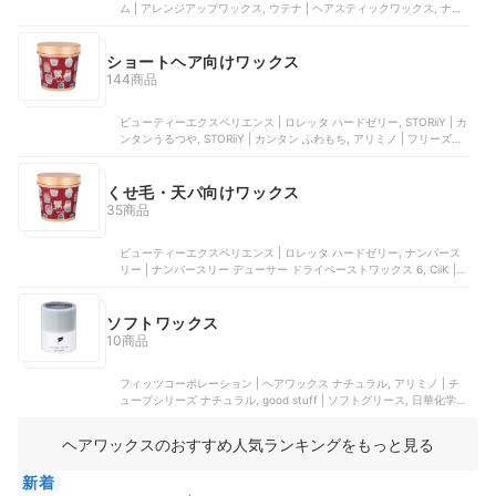
ム | アレンジアップワックス, ウテナ | ヘアスティックワックス, ナプ
ラ | ナチュラルバーム, 柳屋本店 | ボタニカル ウォータリーワックス
ショートヘア向けワックス
144商品
ビューティーエクスペリエンス | ロレッタ ハードゼリー, STORiiY | カ
ンタンうるつや, STORiiY | カンタン ふわもち, アリミノ | フリーズキ
ープ ジェル, フィッツコーポレーション | オーバードライブ
くせ毛・天パ向けワックス
35商品
ビューティーエクスペリエンス | ロレッタ ハードゼリー, ナンバース
リー | ナンバースリー デューサー ドライペーストワックス 6, CiiK |
RETØUCH ウェーブワックス, ナプラ | ナチュラルバーム, ナンバース
リー | デューサー ハードワックス ５
ソフトワックス
10商品
フィッツコーポレーション | ヘアワックス ナチュラル, アリミノ | チ
ューブシリーズ ナチュラル, good stuff | ソフトグリース, 日華化学 |
バーム ソフトメーカー, デミコスメティクス | エレベート ドライワッ
クス8F
ヘアワックスのおすすめ人気ランキングをもっと見る
新着