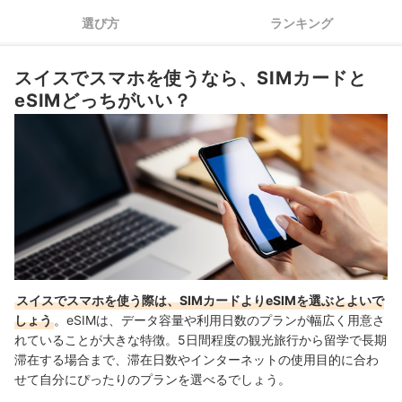
選び方
ランキング
3
通信速度や安定性もチェックしよう
4
トラブル時のサポートも確認しておこう
スイスでスマホを使うなら、SIMカードと
eSIMどっちがいい？
スイスで使えるSIM全8選おすすめ人気ランキング
スイスでスマホを使う際は、SIMカードよりeSIMを選ぶとよいで
しょう
。eSIMは、データ容量や利用日数のプランが幅広く用意さ
れていることが大きな特徴。5日間程度の観光旅行から留学で長期
滞在する場合まで、滞在日数やインターネットの使用目的に合わ
せて自分にぴったりのプランを選べるでしょう。