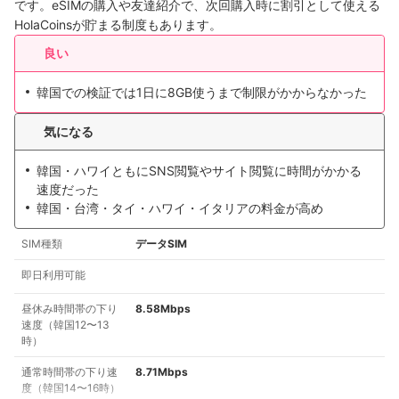
です。eSIMの購入や友達紹介で、次回購入時に割引として使える
HolaCoinsが貯まる制度もあります。
良い
韓国での検証では1日に8GB使うまで制限がかからなかった
気になる
韓国・ハワイともにSNS閲覧やサイト閲覧に時間がかかる
速度だった
韓国・台湾・タイ・ハワイ・イタリアの料金が高め
SIM種類
データSIM
即日利用可能
昼休み時間帯の下り
8.58Mbps
速度（韓国12〜13
時）
通常時間帯の下り速
8.71Mbps
度（韓国14〜16時）