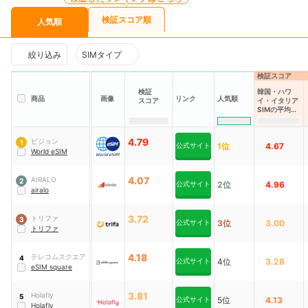
検証スコア順
人気順
絞り込み
SIMタイプ
検証スコア
検証
韓国・ハワ
商品
画像
リンク
人気順
スコア
イ・イタリア
SIMの平均料
金の安さ
4.79
ビジョン
1
公式サイト
1位
4.67
World eSIM
4.07
AIRALO
2
公式サイト
2位
4.96
airalo
3.72
トリファ
3
公式サイト
3位
3.00
トリファ
4.18
テレコムスクエア
4
公式サイト
4位
3.28
eSIM square
3.81
Holafly
5
公式サイト
5位
4.13
Holafly