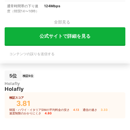
通常時間帯の下り速
124Mbps
度（韓国14〜16時）
全部見る
公式サイトで詳細を見る
コンテンツの誤りを送信する
5位
検証6位
Holafly
Holafly
検証スコア
3.81
韓国・ハワイ・イタリアSIMの平均料金の安さ
4.13
｜
通信の速さ
3.33
｜
速度制限のかかりにくさ
4.80