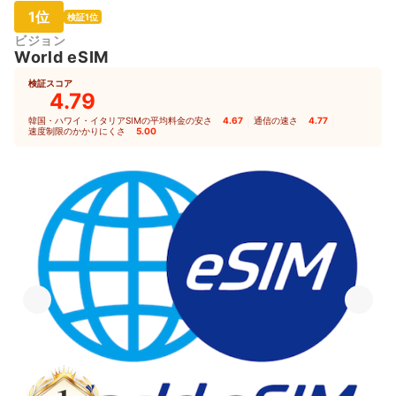
1位
検証1位
ビジョン
World eSIM
検証スコア
4.79
韓国・ハワイ・イタリアSIMの平均料金の安さ
4.67
｜
通信の速さ
4.77
｜
速度制限のかかりにくさ
5.00