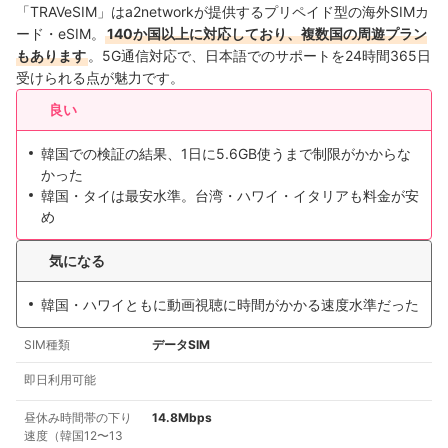
「TRAVeSIM」はa2networkが提供するプリペイド型の海外SIMカ
ード・eSIM。
140か国以上に対応しており、複数国の周遊プラン
もあります
。5G通信対応で、日本語でのサポートを24時間365日
受けられる点が魅力です。
良い
韓国での検証の結果、1日に5.6GB使うまで制限がかからな
かった
韓国・タイは最安水準。台湾・ハワイ・イタリアも料金が安
め
気になる
韓国・ハワイともに動画視聴に時間がかかる速度水準だった
SIM種類
データSIM
即日利用可能
昼休み時間帯の下り
14.8Mbps
速度（韓国12〜13