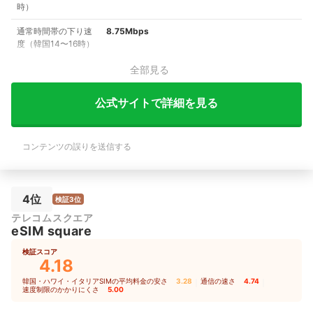
時）
通常時間帯の下り速
8.75Mbps
度（韓国14〜16時）
全部見る
公式サイトで詳細を見る
コンテンツの誤りを送信する
4位
検証3位
テレコムスクエア
eSIM square
検証スコア
4.18
韓国・ハワイ・イタリアSIMの平均料金の安さ
3.28
｜
通信の速さ
4.74
｜
速度制限のかかりにくさ
5.00