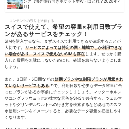
ング【海外旅行向きポケット型WiFiはどれ？2026年7
月】
コンテンツの誤りを送信する
スイスで使えて、希望の容量×利用日数プラ
ンがあるサービスをチェック！
SIMを購入するなら、まずスイスで利用できるか確認することが
大切です。
サービスによっては特定の国・地域でしか利用できな
い場合があり、スイスで使えないSIMも存在
します。せっかく購
入した費用を無駄にしないためにも、確認を怠らないようにしま
しょう。
また、3日間・5日間などの
短期プランや無制限プランが用意され
ていないサービスもある
ので、利用日数や必要なデータ容量に合
ったプランがあるか事前にチェックしましょう。マッターホルン
やユングフラウヨッホの壮大な景色をSNSで共有する、ツェルマ
ットやグリンデルワルトへの行き方を検索するなど現地でのスマ
ホ使用シーンをイメージすると、必要なデータ容量を把握しやす
くなります。