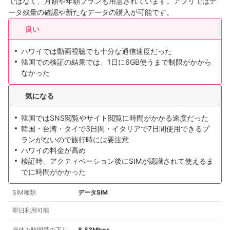
ではなく、月額や年額プランも用意されています。アプリではデ
ータ残量の確認や新たなデータの購入が可能です。
良い
ハワイでは動画視聴でも十分な通信速度だった
韓国での検証の結果では、1日に6GB使うまで制限がかから
なかった
気になる
韓国ではSNS閲覧やサイト閲覧に時間がかかる速度だった
韓国・台湾・タイで3日間・イタリアで7日間使用できるプ
ランがないので旅行時には要注意
ハワイの料金が高め
検証時、アクティベーション後にSIMが認識されて使えるま
でに時間がかかった
SIM種類
データSIM
即日利用可能
昼休み時間帯の下り
8.53Mbps