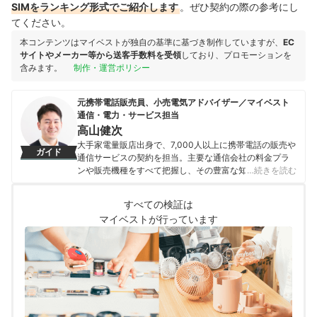
SIMをランキング形式でご紹介します
。ぜひ契約の際の参考にし
てください。
本コンテンツはマイベストが独自の基準に基づき制作していますが、
EC
サイトやメーカー等から送客手数料を受領
しており、プロモーションを
含みます。
制作・運営ポリシー
元携帯電話販売員、小売電気アドバイザー／マイベスト
通信・電力・サービス担当
高山健次
大手家電量販店出身で、7,000人以上に携帯電話の販売や
ガイド
通信サービスの契約を担当。主要な通信会社の料金プラ
ンや販売機種をすべて把握し、その豊富な知識で店舗販
…続きを読む
売ランキングにおいて個人表彰もされている。 その後マ
イベストに入社、携帯電話や光ファイバー回線キャリ
すべての検証は
ア・インターネットプロバイダーなどの通信会社を専門
マイベストが行っています
に担当しており、格安SIMやホームルーターを実際に回線
契約し各社の料金プランや通信速度の比較を行うととも
に、モバイルだけでなく10社以上の戸建て・マンション
向けの光回線の通信速度・速度制限も調査している。 ま
た通信サービスだけでなく、ファイナンシャルプランナ
ーの視点含めて電気代など固定費支出見直しのガイドも
している。
高山健次のプロフィール