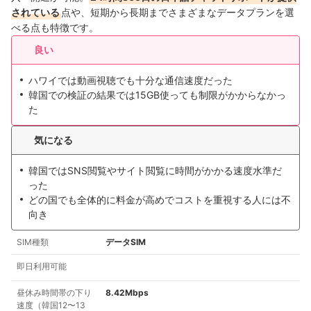
されている
点や、短期から長期までさまざまなデータプランを選
べる点も特徴です。
良い
ハワイでは動画視聴でも十分な通信速度だった
韓国での検証の結果では15GB使っても制限がかからなかっ
た
気になる
韓国ではSNS閲覧やサイト閲覧に時間がかかる速度水準だ
った
どの国でも全体的に料金が高めでコストを重視する人には不
向き
SIM種類
データSIM
即日利用可能
昼休み時間帯の下り
8.42Mbps
速度（韓国12〜13