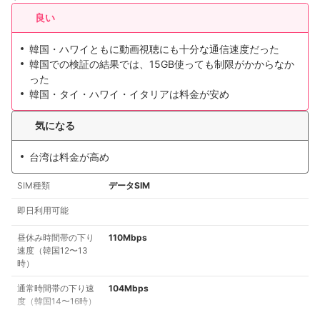
良い
韓国・ハワイともに動画視聴にも十分な通信速度だった
韓国での検証の結果では、15GB使っても制限がかからなか
った
韓国・タイ・ハワイ・イタリアは料金が安め
気になる
台湾は料金が高め
SIM種類
データSIM
即日利用可能
昼休み時間帯の下り
110Mbps
速度（韓国12〜13
時）
通常時間帯の下り速
104Mbps
度（韓国14〜16時）