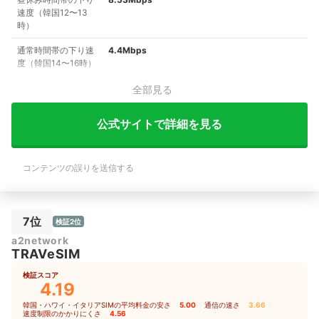
速度（韓国12〜13
時）
通常時間帯の下り速
4.4Mbps
度（韓国14〜16時）
全部見る
公式サイトで詳細を見る
コンテンツの誤りを送信する
7位
検証2位
a2network
TRAVeSIM
検証スコア
4.19
韓国・ハワイ・イタリアSIMの平均料金の安さ
5.00
｜
通信の速さ
3.66
｜
速度制限のかかりにくさ
4.56