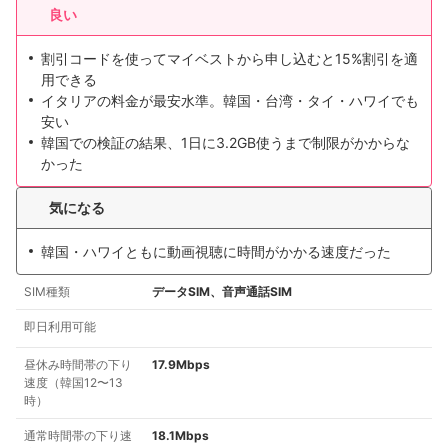
良い
割引コードを使ってマイベストから申し込むと15%割引を適
用できる
イタリアの料金が最安水準。韓国・台湾・タイ・ハワイでも
安い
韓国での検証の結果、1日に3.2GB使うまで制限がかからな
かった
気になる
韓国・ハワイともに動画視聴に時間がかかる速度だった
SIM種類
データSIM、音声通話SIM
即日利用可能
昼休み時間帯の下り
17.9Mbps
速度（韓国12〜13
時）
通常時間帯の下り速
18.1Mbps