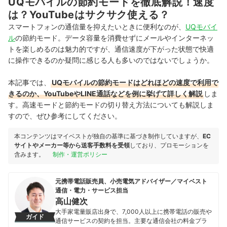
UQモバイルの節約モードを徹底解説！速度
は？YouTubeはサクサク使える？
スマートフォンの通信量を抑えたいときに便利なのが、
UQモバイ
ル
の節約モード。データ容量を消費せずにメールやインターネッ
トを楽しめるのは魅力的ですが、通信速度が下がった状態で快適
に操作できるのか疑問に感じる人も多いのではないでしょうか。
本記事では、
UQモバイルの節約モードはどれほどの速度で利用で
きるのか、YouTubeやLINE通話などを例に挙げて詳しく解説
しま
す。高速モードと節約モードの切り替え方法についても解説しま
すので、ぜひ参考にしてください。
本コンテンツはマイベストが独自の基準に基づき制作していますが、
EC
サイトやメーカー等から送客手数料を受領
しており、プロモーションを
含みます。
制作・運営ポリシー
元携帯電話販売員、小売電気アドバイザー／マイベスト
通信・電力・サービス担当
高山健次
大手家電量販店出身で、7,000人以上に携帯電話の販売や
ガイド
通信サービスの契約を担当。主要な通信会社の料金プラ