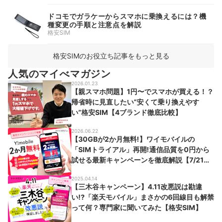
ドコモでガラケーからスマホに乗換えるには？機
種変更の手順と注意点を解説
格安SIM
格安SIMのお役立ち記事をもっと見る
人気のマイべマガジン
2026.01.23
【親スマホ問題】1円〜でスマホが買える！？
帰省時に見直したい“安くて乗り換えやす
い”格安SIM【4ブランド徹底比較】
2026.06.22
【30GBが2か月無料!】ワイモバイルの
「SIMトライアル」再開!通信品質を0円から
試せる最新キャンペーンを徹底解説【7/21ま
で】
2025.04.14
【三木谷キャンペーン】4.11改悪説は勘違
い!?「楽天モバイル」まさかの6回線目も解禁
って何？専門家に聞いてみた【格安SIM】