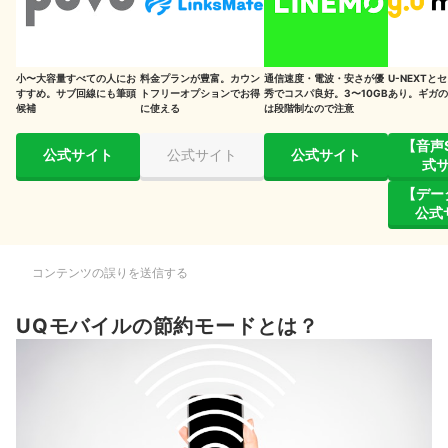
小〜大容量すべての人にお
料金プランが豊富。カウン
通信速度・電波・安さが優
U-NEXTと
すすめ。サブ回線にも筆頭
トフリーオプションでお得
秀でコスパ良好。3〜10GB
あり。ギガの
候補
に使える
は段階制なので注意
【音声
公式サイト
公式サイト
公式サイト
式
【デー
公式
コンテンツの誤りを送信する
UQモバイルの節約モードとは？