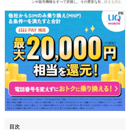
ンや販売機種をすべて把握し、その豊富な知識で店舗販
…続きを読む
売ランキングにおいて個人表彰もされている。 その後マ
イベストに入社、携帯電話や光ファイバー回線キャリ
ア・インターネットプロバイダーなどの通信会社を専門
に担当しており、格安SIMやホームルーターを実際に回線
契約し各社の料金プランや通信速度の比較を行うととも
に、モバイルだけでなく10社以上の戸建て・マンション
向けの光回線の通信速度・速度制限も調査している。 ま
た通信サービスだけでなく、ファイナンシャルプランナ
ーの視点含めて電気代など固定費支出見直しのガイドも
している。
高山健次のプロフィール
目次