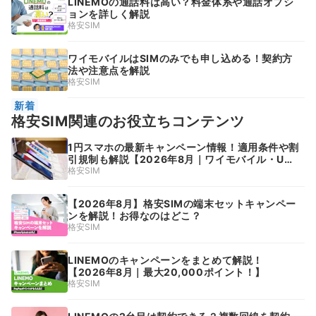
LINEMOの通話料は高い？料金体系や通話オプシ
ョンを詳しく解説
格安SIM
ワイモバイルはSIMのみでも申し込める！契約方
法や注意点を解説
格安SIM
新着
格安SIM関連のお役立ちコンテンツ
1円スマホの最新キャンペーン情報！適用条件や割
引規制も解説【2026年8月｜ワイモバイル・UQ
モバイル・ドコモ・au・ソフトバンク】
格安SIM
【2026年8月】格安SIMの端末セットキャンペー
ンを解説！お得なのはどこ？
格安SIM
LINEMOのキャンペーンをまとめて解説！
【2026年8月｜最大20,000ポイント！】
格安SIM