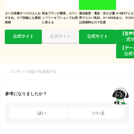
小〜大容量すべての人にお
料金プランが豊富。カウン
通信速度・電波・安さが優
U-NEXTと
すすめ。サブ回線にも筆頭
トフリーオプションでお得
秀でコスパ良好。3〜10GB
あり。ギガの
候補
に使える
は段階制なので注意
【音声
公式サイト
公式サイト
公式サイト
式
【デー
公式
コンテンツの誤りを送信する
参考になりましたか？
はい
いいえ