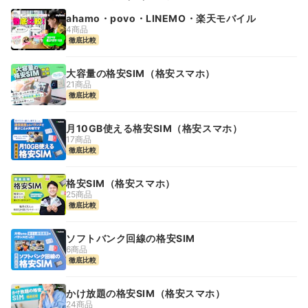
ahamo・povo・LINEMO・楽天モバイル
4商品
徹底比較
大容量の格安SIM（格安スマホ）
21商品
徹底比較
月10GB使える格安SIM（格安スマホ）
17商品
徹底比較
格安SIM（格安スマホ）
25商品
徹底比較
ソフトバンク回線の格安SIM
6商品
徹底比較
かけ放題の格安SIM（格安スマホ）
24商品