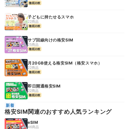
徹底比較
子どもに持たせるスマホ
22商品
徹底比較
サブ回線向けの格安SIM
25商品
徹底比較
月20GB使える格安SIM（格安スマホ）
22商品
徹底比較
即日開通格安SIM
22商品
徹底比較
新着
格安SIM関連のおすすめ人気ランキング
eSIM
46商品