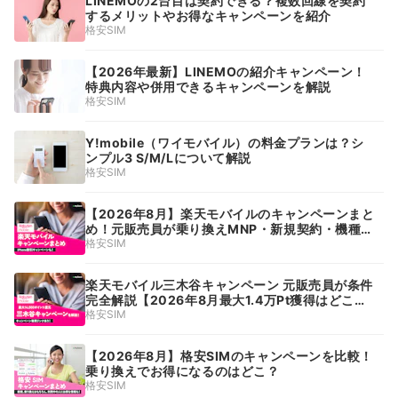
LINEMOの2台目は契約できる？複数回線を契約
するメリットやお得なキャンペーンを紹介
格安SIM
【2026年最新】LINEMOの紹介キャンペーン！
特典内容や併用できるキャンペーンを解説
格安SIM
Y!mobile（ワイモバイル）の料金プランは？シ
ンプル3 S/M/Lについて解説
格安SIM
【2026年8月】楽天モバイルのキャンペーンまと
め！元販売員が乗り換えMNP・新規契約・機種変
更に使えるキャッシュバック・クーポンを解説！
格安SIM
楽天モバイル三木谷キャンペーン 元販売員が条件
完全解説【2026年8月最大1.4万Pt獲得はどこか
ら？ いつまで？】
格安SIM
【2026年8月】格安SIMのキャンペーンを比較！
乗り換えでお得になるのはどこ？
格安SIM