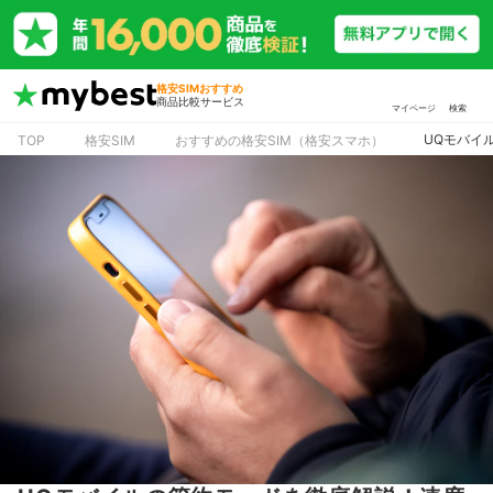
格安SIMおすすめ
商品比較サービス
マイページ
検索
UQモバイ
TOP
格安SIM
おすすめの格安SIM（格安スマホ）