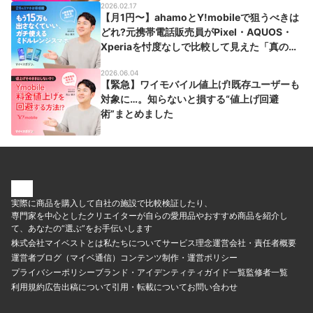
2026.02.17
【月1円〜】ahamoとY!mobileで狙うべきは
どれ?元携帯電話販売員がPixel・AQUOS・
Xperiaを忖度なしで比較して見えた「真の買
い」
2026.06.04
【緊急】ワイモバイル値上げ!既存ユーザーも
対象に…。知らないと損する“値上げ回避
術”まとめました
実際に商品を購入して自社の施設で比較検証したり、
専門家を中心としたクリエイターが自らの愛用品やおすすめ商品を紹介し
て、あなたの“選ぶ”をお手伝いします
株式会社マイベストとは
私たちについて
サービス理念
運営会社・責任者概要
運営者ブログ（マイベ通信）
コンテンツ制作・運営ポリシー
プライバシーポリシー
ブランド・アイデンティティ
ガイド一覧
監修者一覧
利用規約
広告出稿について
引用・転載について
お問い合わせ