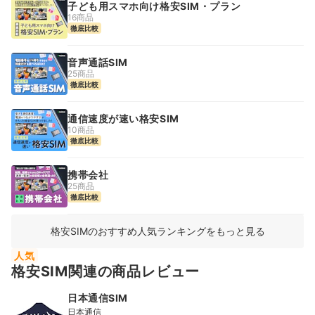
子ども用スマホ向け格安SIM・プラン
16商品
徹底比較
音声通話SIM
25商品
徹底比較
通信速度が速い格安SIM
10商品
徹底比較
携帯会社
25商品
徹底比較
格安SIMのおすすめ人気ランキングをもっと見る
人気
格安SIM関連の商品レビュー
日本通信SIM
日本通信