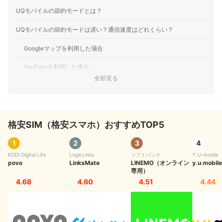
UQモバイルの節約モードとは？
UQモバイルの節約モードは遅い？通信速度はどれくらい？
Googleマップを利用した場合
YouTubeを利用した場合
全部見る
LINE通話を利用した場合
テザリングを利用した場合
格安SIM（格安スマホ）おすすめTOP5
UQモバイルの高速モードから節約モードに切り替える方法
UQモバイルの節約モードはどれほどの速度で利用できるのかを把握で
1
2
3
4
きたら申し込みの検討も
KDDI Digital Life
LogicLinks
ソフトバンク
Y.U-mobile
povo
LinksMate
LINEMO（オンライン
y.u mobile
専用）
UQモバイルの通信速度を詳しくチェックしたい人はこちら
4.68
4.60
4.51
4.44
格安SIMを比較検討したい人は以下の記事もチェック
UQモバイルについてはこちらの情報もチェック