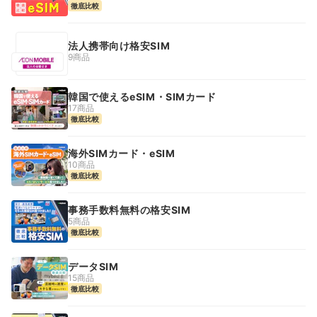
徹底比較
法人携帯向け格安SIM
9商品
韓国で使えるeSIM・SIMカード
17商品
徹底比較
海外SIMカード・eSIM
10商品
徹底比較
事務手数料無料の格安SIM
5商品
徹底比較
データSIM
15商品
徹底比較