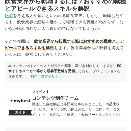
飲食業界から転職するには？おすすめの職種
とアピールできるスキルを解説
転職
を考える人が多いといわれる飲食業界。しかし、転職したく
ても、飲食業界の経験を活かして転職できる職種がわからず、な
かなか踏み切れない人も多いのではないでしょうか。
そこで今回は、
飲食業界から転職する際におすすめの職種と、
ア
ピールできるスキルを解説
します。飲食業界からの転職を考えて
いる人は、参考にしてみてください。
本コンテンツはマイベストが独自の基準に基づき制作していますが、
EC
サイトやメーカー等から送客手数料を受領
しており、プロモーションを
含みます。
制作・運営ポリシー
マイベスト
コンテンツ制作チーム
徹底した自社検証と専門家の声をもとにした、商品比較
サービス。 月間3,000万以上のユーザーに向けて「コス
ガイド
メ」から「日用品」「家電」「金融サービス」まで、ベ
…続きを読む
ストな商品を選んでもらうために、毎日コンテンツを制
作中。
コンテンツ制作チームのプロフィール