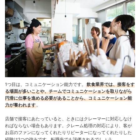
人材業界
飲食業界から他職種・他業界への転職を成功させるポイント
飲食業界を辞めたい理由を書き出す
飲食業界での経験・スキルの棚卸をする
転職を希望する職種・業界の研究をする
志望動機を考える
転職エージェントに相談する
1つ目は、コミュニケーション能力です。
飲食業界では、接客をす
【年代別】飲食業界から転職する際のポイント
る場面が多いことや、チームでコミュニケーションを取りながら
円滑に仕事を進める必要があることから、コミュニケーション能
20代は将来的なキャリアアップが狙える
力が養われます
。
30代・40代は即戦力であることが求められる
店舗で接客にあたっていると、ときにはクレーマーに対応しなけ
ればならない場合もあります。クレーム処理の対応により、客が
お店のファンになってくれたりリピーターになってくれたりした
経験は1つの強みです。
転職先でも評価されるでしょう。