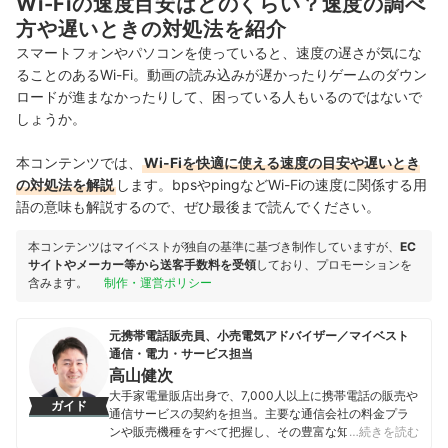
Wi-Fiの速度目安はどのくらい？速度の調べ
方や遅いときの対処法を紹介
スマートフォンやパソコンを使っていると、速度の遅さが気にな
ることのあるWi-Fi。動画の読み込みが遅かったりゲームのダウン
ロードが進まなかったりして、困っている人もいるのではないで
しょうか。
本コンテンツでは、
Wi-Fiを快適に使える速度の目安や遅いとき
の対処法を解説
します。bpsやpingなどWi-Fiの速度に関係する用
語の意味も解説するので、ぜひ最後まで読んでください。
本コンテンツはマイベストが独自の基準に基づき制作していますが、
EC
サイトやメーカー等から送客手数料を受領
しており、プロモーションを
含みます。
制作・運営ポリシー
元携帯電話販売員、小売電気アドバイザー／マイベスト
通信・電力・サービス担当
高山健次
大手家電量販店出身で、7,000人以上に携帯電話の販売や
ガイド
通信サービスの契約を担当。主要な通信会社の料金プラ
ンや販売機種をすべて把握し、その豊富な知識で店舗販
…続きを読む