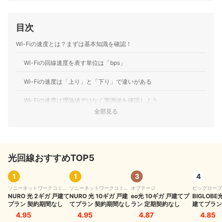
売ランキングにおいて個人表彰もされている。 その後マ
イベストに入社、携帯電話や光ファイバー回線キャリ
ア・インターネットプロバイダーなどの通信会社を専門
目次
に担当しており、格安SIMやホームルーターを実際に回線
契約し各社の料金プランや通信速度の比較を行うととも
Wi-Fiの速度とは？まずは基本知識を確認！
に、モバイルだけでなく10社以上の戸建て・マンション
向けの光回線の通信速度・速度制限も調査している。 ま
Wi-Fiの回線速度を表す単位は「bps」
た通信サービスだけでなく、ファイナンシャルプランナ
ーの視点含めて電気代など固定費支出見直しのガイドも
している。
Wi-Fiの速度は「上り」と「下り」で違いがある
高山健次のプロフィール
Wi-Fiの速度は理論値ではなく実測値を確認しよう
全部見る
Wi-Fiの速度には「ping値」も重要
快適に使えるWi-Fi速度の目安はどのくらい？
光回線おすすめTOP5
快適に使える上り速度の目安
快適に使える下り速度の目安
1
1
3
4
ソニーネットワークコミュ
ソニーネットワークコミュ
オプテージ
ビッグローブ
快適に使えるping値の目安
ニケーションズ
NURO 光 2ギガ 戸建て
ニケーションズ
NURO 光 10ギガ 戸建
eo光 10ギガ 戸建てプ
BIGLOBE
プラン 契約期間なし
てプラン 契約期間なし
ラン 定期契約なし
建てプラン
Wi-Fiのスピードはどのくらいが普通？平均的な速度とは
4.95
4.95
4.87
4.85