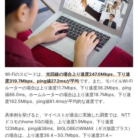
Wi-Fiのスピードは、
光回線の場合上り速度247.0Mbps、下り速
度319.7Mbps、ping値27.2msが平均
です。また、モバイルWi-Fi
ルーターの場合は上り速度11.7Mbps、下り速度36.2Mbps、ping
値86.0ms。ホームルーターの場合は上り速度18.7Mbps、下り速
度162.5Mbps、ping値81.4msが平均的な速度です。
具体例を挙げると、マイベストが過去に実施した調査では
、
NTT
ドコモの
home 5Gの場合、上り
速度
1.9Mbps、下り速度
123Mbps、
ping値
38ms。
BIGLOBEのWiMAX（ギガ放題プラス）
の場合は、
上り速度
36.4～
50.7Mbps、
下り速度
31.4～