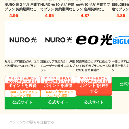
ニケーションズ
NURO 光 2ギガ 戸建て
ニケーションズ
NURO 光 10ギガ 戸建
eo光 10ギガ 戸建てプ
BIGLOBE
プラン 契約期間なし
てプラン 契約期間なし
ラン 定期契約なし
建てプラン
4.95
4.95
4.87
4.85
対応エリア限定だが、コス
対応エリア限定だが、戸建
関西周辺のエリアに住んで
一部エリアは
パが最強レベルのプラン
てユーザーの候補になるプ
いて10ギガプランを申し込
通信と安さを
ラン
むなら有力候補に
ン
マイベスト会員なら
マイベスト会員なら
マイベスト会員なら
6,000円分もらえる!
6,000円分もらえる!
1,000円分もらえる!
公式
ポイントを獲得
ポイントを獲得
ポイントを獲得
する
する
する
「mbt」入力でキャッ
「mbt」入力でキャッ
シュバック増額！
シュバック増額！
公式サイト
公式サイト
公式サイト
コンテンツの誤りを送信する