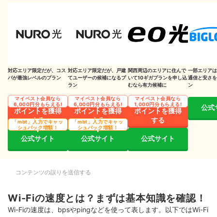
Wi-Fiの速度が知りたい！無料で調べる方法は？
Wi-Fiの速度が遅すぎる！スピードを上げる方法
Wi-Fiルーターの置き場所を変える
Wi-Fiの周波数を変えると速くなることも
対応エリア限定だが、コス
対応エリア限定だが、戸建
関西周辺のエリアに住んで
一部エリアは
パが最強レベルのプラン
てユーザーの候補になるプ
いて10ギガプランを申し込
通信と安さを
LANケーブルを高速通信に適したものにする
ラン
むなら有力候補に
ン
マイベスト会員なら
マイベスト会員なら
マイベスト会員なら
IPv6対応のWi-Fiルーターに買い替えるのも手
6,000円分もらえる!
6,000円分もらえる!
1,000円分もらえる!
公式
ポイントを獲得
ポイントを獲得
ポイントを獲得
する
する
する
場所によって速度が違うならWi-Fi中継機を設置
「mbt」入力でキャッ
「mbt」入力でキャッ
シュバック増額！
シュバック増額！
公式サイト
公式サイト
公式サイト
どこでも快適に使用したいならメッシュWi-Fiの設置がおすすめ
それでも遅いなら光回線を変えよう
コンテンツの誤りを送信する
Wi-Fiの速度が急に遅くなるのはなぜ？考えられる原因
パソコンやスマホが重い
Wi-Fiの速度とは？まずは基本知識を確認！
Wi-Fiの速度は、bpsやpingなどを使って表します。以下ではWi-Fi
使いすぎで速度制限がかかった