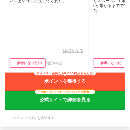
くスムーズに工事完了
バーまでサービスしてくれた。
fiが繋がるまでで1
た。
詳細を見る
参考になった
10
参考になった
問題を報告
問
マイベスト会員なら6,000円分もらえる!
ポイントを獲得する
「mbt」入力でキャッシュバック増額！
公式サイトで詳細を見る
コンテンツの誤りを送信する