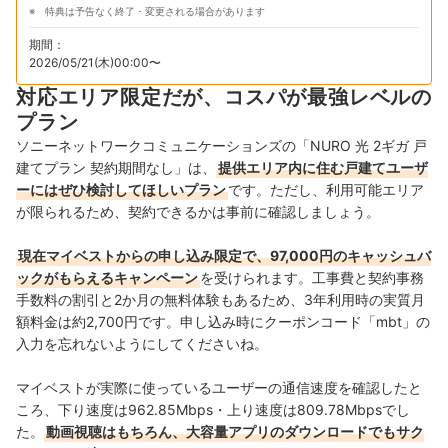
特典は予告なく終了・変更される場合があります
期間：
2026/05/21(木)00:00〜
対応エリア限定だが、コスパが最強レベルの
プラン
ソニーネットワークコミュニケーションズの「NURO 光 2ギガ 戸
建てプラン 契約期間なし」は、
提供エリア内に住む戸建てユーザ
ーにはぜひ検討してほしいプラン
です。ただし、利用可能エリア
が限られるため、契約できるかは事前に確認しましょう。
現在マイベストからの申し込み限定で、97,000円のキャッシュバ
ックがもらえるキャンペーン
を受けられます。工事費と契約事務
手数料の割引と2か月の無料体験もあるため、3年利用時の実質月
額料金は約2,700円です。申し込み時にクーポンコード「mbt」の
入力を忘れないようにしてくださいね。
マイベストが実際に使っているユーザーの通信速度を確認したと
ころ、下り速度は962.85Mbps・上り速度は809.78Mbpsでし
た。
動画視聴はもちろん、大容量アプリのダウンロードでもサク