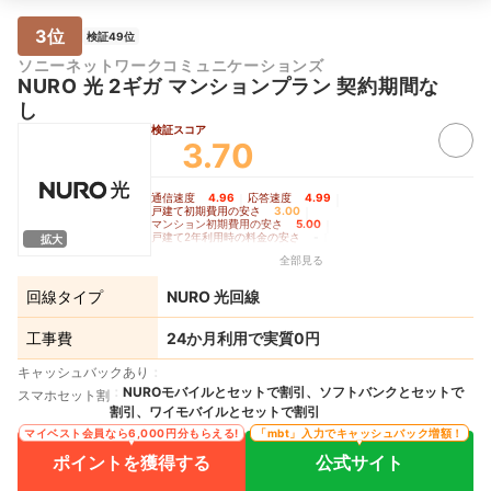
3位
検証49位
ソニーネットワークコミュニケーションズ
NURO 光 2ギガ マンションプラン 契約期間な
し
検証スコア
3.70
通信速度
4.96
｜
応答速度
4.99
｜
戸建て初期費用の安さ
3.00
｜
マンション初期費用の安さ
5.00
｜
戸建て2年利用時の料金の安さ
-
｜
拡大
戸建て3年利用時の料金の安さ
3.00
｜
全部見る
戸建て5年利用時の料金の安さ
-
｜
マンション2年利用時の料金の安さ
4.92
｜
マンション3年利用時の料金の安さ
5.00
｜
回線タイプ
NURO 光回線
マンション5年利用時の料金の安さ
5.00
｜
Wi-Fiルーターレンタルの充実度
4.90
工事費
24か月利用で実質0円
キャッシュバックあり
NUROモバイルとセットで割引、ソフトバンクとセットで
スマホセット割
割引、ワイモバイルとセットで割引
マイベスト会員なら6,000円分もらえる!
「mbt」入力でキャッシュバック増額！
ポイントを獲得する
公式サイト