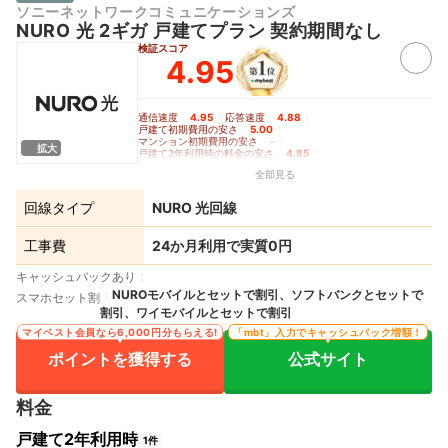
ソニーネットワークコミュニケーションズ
NURO 光 2ギガ 戸建てプラン 契約期間なし
検証スコア
4.95
通信速度
4.95
｜
応答速度
4.88
｜
戸建て初期費用の安さ
5.00
｜
マンション初期費用の安さ
-
｜
拡大
戸建て2年利用時の料金の安さ
4.85
｜
戸建て3年利用時の料金の安さ
4.95
｜
全部見る
戸建て5年利用時の料金の安さ
5.00
｜
マンション2年利用時の料金の安さ
-
｜
マンション3年利用時の料金の安さ
-
｜
回線タイプ
NURO 光回線
マンション5年利用時の料金の安さ
-
｜
Wi-Fiルーターレンタルの充実度
4.90
工事費
24か月利用で実質0円
キャッシュバックあり
NUROモバイルとセットで割引、ソフトバンクとセットで
スマホセット割
割引、ワイモバイルとセットで割引
マイベスト会員なら6,000円分もらえる!
「mbt」入力でキャッシュバック増額！
ポイントを獲得する
公式サイト
料金
戸建て2年利用時
1件