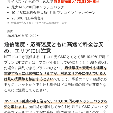
マイベストからの申し込みで
特典総額最大173,880円相当
最大145,280円キャッシュバック
10ギガ基本料金最大6か月間ワンコインキャンペーン
28,600円工事費割引
特典は予告なく終了・変更される場合があります
期間：
2025/12/15(月)10:00〜
通信速度・応答速度ともに高速で料金は安
め。エリアには注意
NTTドコモが提供する「ドコモ光 GMOとくとくBB 10ギガ 戸建て
プラン 2年契約」は、プロバイダとしてGMOとくとくBBを選択し
た場合に契約できるプランのひとつ。
通信環境の安定性や速度を
重視する人には候補になりますが、対象エリア外に住んでいる人
は別の光回線も検討するとよい
でしょう。事前のエリア確認が必
要な点、ネットから申し込む場合はドコモ回線の保持が前提とな
る点には注意してください。
マイベスト経由の申し込みで、110,000円のキャッシュバックを
受け取れます
。光回線が開通してから11か月目にGMOプロバイダ
の基本メールアドレス宛に受取口座の確認メールが届くので、忘