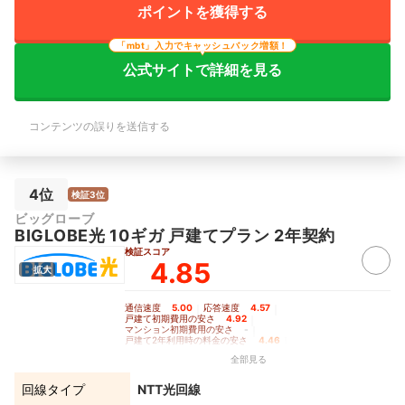
ポイントを獲得する
「mbt」入力でキャッシュバック増額！
公式サイトで詳細を見る
コンテンツの誤りを送信する
4位
検証3位
ビッグローブ
BIGLOBE光 10ギガ 戸建てプラン 2年契約
検証スコア
4.85
拡大
通信速度
5.00
｜
応答速度
4.57
｜
戸建て初期費用の安さ
4.92
｜
マンション初期費用の安さ
-
｜
戸建て2年利用時の料金の安さ
4.46
｜
戸建て3年利用時の料金の安さ
4.72
｜
全部見る
戸建て5年利用時の料金の安さ
4.20
｜
マンション2年利用時の料金の安さ
-
｜
マンション3年利用時の料金の安さ
-
｜
回線タイプ
NTT光回線
マンション5年利用時の料金の安さ
-
｜
Wi-Fiルーターレンタルの充実度
4.53