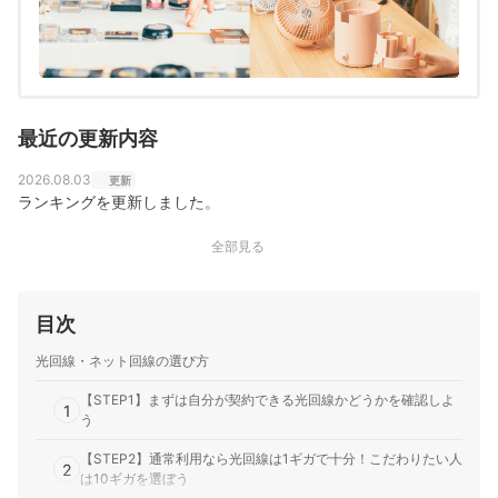
た通信サービスだけでなく、ファイナンシャルプランナ
ーの視点含めて電気代など固定費支出見直しのガイドも
している。
高山健次のプロフィール
最近の更新内容
2026.08.03
更新
ランキングを更新しました。
全部見る
目次
光回線・ネット回線の選び方
【STEP1】まずは自分が契約できる光回線かどうかを確認しよ
1
う
【STEP2】通常利用なら光回線は1ギガで十分！こだわりたい人
2
は10ギガを選ぼう