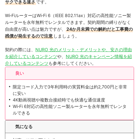
サクできる速さ
です。
Wi‑FiルーターはWi‑Fi 6（IEEE 802.11ax）対応の高性能ソニー製
ルーターを永年無料でレンタルできます。契約期間の縛りがなく
自由度が高い点は魅力ですが、
24か月未満での解約だと工事費の
残債が発生するので注意
しましょう。
契約の際には、
NURO 光のメリット・デメリットや、安さの理由
を紹介しているコンテンツ
や、
NURO 光のキャンペーン情報を紹
介しているコンテンツ
も参考にしてください。
良い
限定コード入力で3年利用時の実質料金は約2,700円と非常
に安い
4K動画視聴や複数台接続時でも快適な通信速度
Wi‑Fi 6対応の高性能ソニー製ルーターを永年無料でレンタ
ルできる
気になる