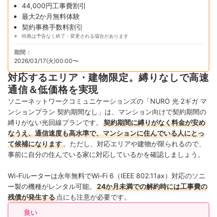
44,000円工事費割引
最大2か月無料体験
契約事務手数料割引
特典は予告なく終了・変更される場合があります
期間：
2026/03/17(火)00:00〜
対応するエリア・建物限定。縛りなしで高速
通信＆低価格を実現
ソニーネットワークコミュニケーションズの「NURO 光 2ギガ マ
ンションプラン 契約期間なし」は、マンション向けで契約期間の
縛りがない光回線プランです。
契約期間に縛りがなく料金が安め
なうえ、通信速度も高水準で、マンションに住んでいる人にとっ
て候補になります
。ただし、対応エリアや建物が限られるので、
事前に自分の住んでいる家に対応しているかを確認しましょう。
Wi-Fiルーターは永年無料でWi-Fi 6（IEEE 802.11ax）対応のソニ
ー製の機種がレンタル可能。
24か月未満での解約時には工事費の
残債が発生する
点にも注意が必要です。
良い