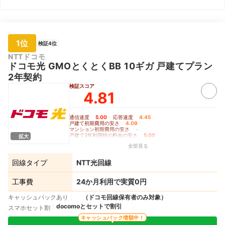
1位
検証4位
NTTドコモ
ドコモ光 GMOとくとくBB 10ギガ 戸建てプラン
2年契約
検証スコア
4.81
通信速度
5.00
｜
応答速度
4.45
｜
戸建て初期費用の安さ
4.09
｜
マンション初期費用の安さ
-
｜
戸建て2年利用時の料金の安さ
5.00
｜
拡大
戸建て3年利用時の料金の安さ
5.00
｜
全部見る
戸建て5年利用時の料金の安さ
4.88
｜
マンション2年利用時の料金の安さ
-
｜
マンション3年利用時の料金の安さ
-
｜
回線タイプ
NTT光回線
マンション5年利用時の料金の安さ
-
｜
Wi-Fiルーターレンタルの充実度
4.70
工事費
24か月利用で実質0円
キャッシュバックあり
（ドコモ回線保有者のみ対象）
docomoとセットで割引
スマホセット割
キャッシュバック増額中！