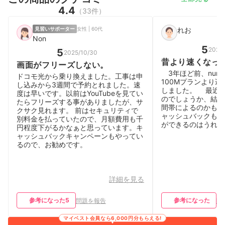
4.4
（33件）
見習いサポーター
女性 | 60代
れお
Non
5
2026
5
2025/10/30
昔より速くなっ
画面がフリーズしない。
3年ほど前、nur
ドコモ光から乗り換えました。工事は申
100Mプランより
し込みから3週間で予約とれました。速
しました。 最近
度は早いです。以前はYouTubeを見てい
のでしょうか、結構
たらフリーズする事がありましたが、サ
間帯によるのかも
クサク見れます。 前はセキュリティで
ャッシュバックもあ
別料金を払っていたので、月額費用も千
ができるのはうれし
円程度下がるかなぁと思っています。キ
ャッシュバックキャンペーンもやってい
るので、お勧めです。
詳細を見る
参考になった
5
参考になった
問題を報告
問
マイベスト会員なら6,000円分もらえる!