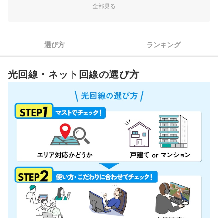
全部見る
【STEP3】光回線は実質料金で判断しよう！月額料金だけでは
3
比較できない
東京都の光回線の選び方
選び方
ランキング
1
はじめに検討すべきは、独自の設備で速度が速いNURO光
光回線・ネット回線の選び方
独自回線で使えるものがない場合は、NTT回線で最安のサービ
2
スを選ぼう
東京都の光回線全92選おすすめ人気ランキング