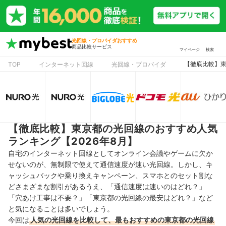
光回線・プロバイダおすすめ
商品比較サービス
マイページ
検索
【徹底比較】東
TOP
インターネット回線
光回線・プロバイダ
【徹底比較】東京都の光回線のおすすめ人気
ランキング【2026年8月】
自宅のインターネット回線としてオンライン会議やゲームに欠か
せないのが、無制限で使えて通信速度が速い光回線。しかし、キ
ャッシュバックや乗り換えキャンペーン、スマホとのセット割な
どさまざまな割引があるうえ、「通信速度は速いのはどれ？」
「穴あけ工事は不要？」「東京都の光回線の最安はどれ？」など
と気になることは多いでしょう。
今回は
人気の光回線を比較して、最もおすすめの東京都の光回線