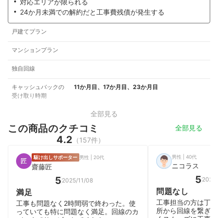
対応エリアが限られる
24か月未満での解約だと工事費残債が発生する
戸建てプラン
マンションプラン
独自回線
キャッシュバックの
11か月目、17か月目、23か月目
受け取り時期
全部見る
この商品のクチコミ
全部見る
4.2
（157件）
男性 | 40代
駆け出しサポーター
男性 | 20代
ニコラス
齋藤匠
5
5
2026
2025/11/08
問題なし
満足
工事担当の方は丁寧
工事も問題なく2時間弱で終わった。使
所から回線を繋ぎ穴
っていても特に問題なく満足。回線のカ