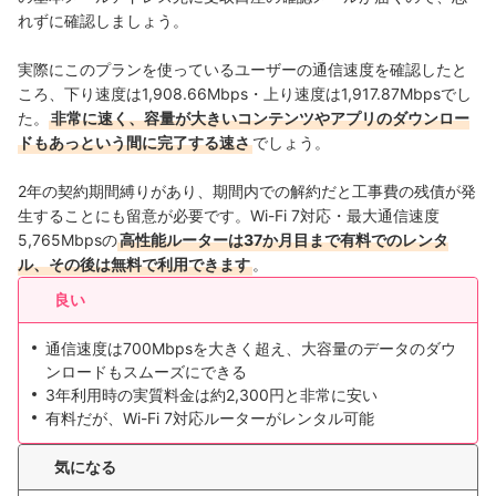
れずに確認しましょう。
実際にこのプランを使っているユーザーの通信速度を確認したと
ころ、下り速度は1,908.66Mbps・上り速度は1,917.87Mbpsでし
た。
非常に速く、容量が大きいコンテンツやアプリのダウンロー
ドもあっという間に完了する速さ
でしょう。
2年の契約期間縛りがあり、期間内での解約だと工事費の残債が発
生することにも留意が必要です。Wi-Fi 7対応・最大通信速度
5,765Mbpsの
高性能ルーターは37か月目まで有料でのレンタ
ル、その後は無料で利用できます
。
良い
通信速度は700Mbpsを大きく超え、大容量のデータのダウ
ンロードもスムーズにできる
3年利用時の実質料金は約2,300円と非常に安い
有料だが、Wi-Fi 7対応ルーターがレンタル可能
気になる