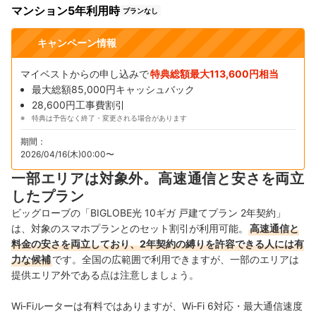
マンション5年利用時
プランなし
キャンペーン情報
マイベストからの申し込みで
特典総額最大113,600円相当
最大総額85,000円キャッシュバック
28,600円工事費割引
特典は予告なく終了・変更される場合があります
期間：
2026/04/16(木)00:00〜
一部エリアは対象外。高速通信と安さを両立
したプラン
ビッグローブの「BIGLOBE光 10ギガ 戸建てプラン 2年契約」
は、対象のスマホプランとのセット割引が利用可能。
高速通信と
料金の安さを両立しており、2年契約の縛りを許容できる人には有
力な候補
です。全国の広範囲で利用できますが、一部のエリアは
提供エリア外である点は注意しましょう。
Wi‑Fiルーターは有料ではありますが、Wi‑Fi 6対応・最大通信速度