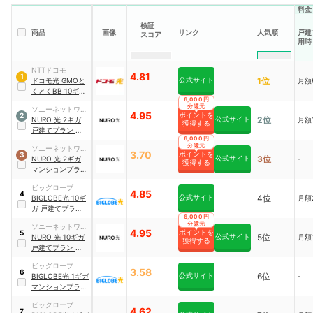
料金
検証
商品
画像
リンク
人気順
戸建
スコア
用時
NTTドコモ
4.81
1
公式サイト
1位
ドコモ光 GMOと
月額
くとくBB 10ギガ
6,000円
戸建てプラン 2年
分還元
ソニーネットワー
契約
4.95
ポイントを
2
公式サイト
2位
クコミュニケーシ
NURO 光 2ギガ
月額1
獲得する
ョンズ
戸建てプラン 契約
6,000円
期間なし
分還元
ソニーネットワー
3.70
ポイントを
3
公式サイト
3位
クコミュニケーシ
NURO 光 2ギガ
-
獲得する
ョンズ
マンションプラン
契約期間なし
ビッグローブ
4.85
4
公式サイト
4位
BIGLOBE光 10ギ
月額2
ガ 戸建てプラン 2
6,000円
年契約
分還元
ソニーネットワー
4.95
ポイントを
5
公式サイト
5位
クコミュニケーシ
NURO 光 10ギガ
月額1
獲得する
ョンズ
戸建てプラン 契約
期間なし
ビッグローブ
3.58
6
公式サイト
6位
BIGLOBE光 1ギガ
-
マンションプラン
3年契約
ビッグローブ
4.62
7