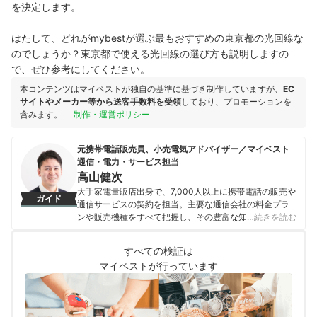
を決定します。
はたして、どれがmybestが選ぶ最もおすすめの東京都の光回線な
のでしょうか？東京都で使える光回線の選び方も説明しますの
で、ぜひ参考にしてください。
本コンテンツはマイベストが独自の基準に基づき制作していますが、
EC
サイトやメーカー等から送客手数料を受領
しており、プロモーションを
含みます。
制作・運営ポリシー
元携帯電話販売員、小売電気アドバイザー／マイベスト
通信・電力・サービス担当
高山健次
大手家電量販店出身で、7,000人以上に携帯電話の販売や
ガイド
通信サービスの契約を担当。主要な通信会社の料金プラ
ンや販売機種をすべて把握し、その豊富な知識で店舗販
…続きを読む
売ランキングにおいて個人表彰もされている。 その後マ
イベストに入社、携帯電話や光ファイバー回線キャリ
すべての検証は
ア・インターネットプロバイダーなどの通信会社を専門
マイベストが行っています
に担当しており、格安SIMやホームルーターを実際に回線
契約し各社の料金プランや通信速度の比較を行うととも
に、モバイルだけでなく10社以上の戸建て・マンション
向けの光回線の通信速度・速度制限も調査している。 ま