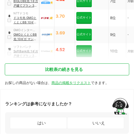
公式サイト
7位
BIGLOBE光 1ギガ
月額3
戸建てプラン 3年
契約
NTTドコモ
3.70
8
公式サイト
8位
ドコモ光 GMOと
-
くとくBB 10ギガ
マンションプラン
GMOインターネ
2年契約
3.69
9
公式サイト
9位
ット
GMOとくとくBB
-
光 10ギガ マンシ
ョンタイプ 契約期
ソフトバンク
間なし
4.52
10
公式サイト
10位
SoftBank光 1ギガ
月額3
戸建てプラン 2年
契約
比較表の続きを見る
お探しの商品がない場合は、
商品の掲載をリクエスト
できます。
ランキングは参考になりましたか？
はい
いいえ