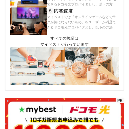
できるドコモ光プロバイダとし、以下の方法
で検証を行いました。2026年6月8日時点の情
応答速度
5
報をもとに検証を行っています。
マイベストでは「オンラインゲームなどでラ
グが気にならないもの」をユーザーが満足で
きるドコモ光プロバイダとし、以下の方法で
検証を行いました。2026年6月8日時点の情報
をもとに検証を行っています。
すべての検証は
マイベストが行っています