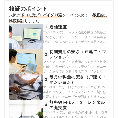
売ランキングにおいて個人表彰もされている。 その後マ
社） 『宅建資格を取るまえに読む本』（総合資格）
イベストに入社、携帯電話や光ファイバー回線キャリ
検証のポイント
飯田道子のプロフィール
ア・インターネットプロバイダーなどの通信会社を専門
人気の
ドコモ光プロバイダ21選
に担当しており、格安SIMやホームルーターを実際に回線
をすべて集めて、
徹底的に
契約し各社の料金プランや通信速度の比較を行うととも
比較検証
しました
に、モバイルだけでなく10社以上の戸建て・マンション
通信速度
1
向けの光回線の通信速度・速度制限も調査している。 ま
マイベストでは「ネット検索や動画の視聴だ
た通信サービスだけでなく、ファイナンシャルプランナ
けでなく、オンラインゲームやビデオ会議も
ーの視点含めて電気代など固定費支出見直しのガイドも
快適にできるもの」をユーザーが満足できる
している。
ドコモ光プロバイダとし、以下の方法でスコ
高山健次のプロフィール
初期費用の安さ（戸建て・マ
ア化しました。2026年6月8日時点の情報をも
2
とに検証を行っています。
ンション）
マイベストでは「初期費用として支払う料金
がほかのサービスと比べて安いもの」をユー
ザーが満足できるドコモ光プロバイダとし、
以下の方法で検証を行いました。2026年7月
毎月の料金の安さ（戸建て・
3
26日時点の情報をもとに検証を行っていま
マンション）
す。
マイベストでは「ほかのプロバイダと比べて
基本料金が安く、キャッシュバック・割引額
が高いもの」をユーザーが満足できるドコモ
光プロバイダとし、以下の方法で検証を行い
無料Wi-Fiルーターレンタル
4
ました。2026年7月26日時点の情報をもとに
の充実度
検証を行っています。
マイベストでは「高性能のWi-Fiルーターを無
料でレンタルできるもの」をユーザーが満足