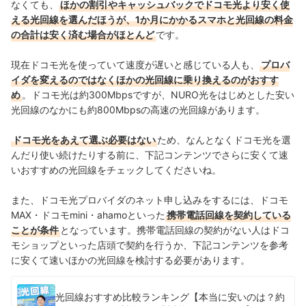
なくても、
ほかの割引やキャッシュバックでドコモ光より安く使
える光回線を選んだほうが、1か月にかかるスマホと光回線の料金
の合計は安く済む場合がほとんど
です。
現在ドコモ光を使っていて速度が遅いと感じている人も、
プロバ
イダを変えるのではなくほかの光回線に乗り換えるのがおすす
め
。ドコモ光は約300Mbpsですが、NURO光をはじめとした安い
光回線のなかにも約800Mbpsの高速の光回線があります。
ドコモ光をあえて選ぶ必要はない
ため、なんとなくドコモ光を選
んだり使い続けたりする前に、下記コンテンツでさらに安くて速
いおすすめの光回線をチェックしてくださいね。
また、ドコモ光プロバイダのネット申し込みをするには、ドコモ
MAX・ドコモmini・ahamoといった
携帯電話回線を契約している
ことが条件
となっています。携帯電話回線の契約がない人はドコ
モショップといった店頭で契約を行うか、下記コンテンツを参考
に安くて速いほかの光回線を検討する必要があります。
光回線おすすめ比較ランキング【本当に安いのは？約