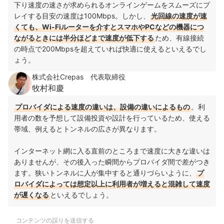
下り速度の速さが求められるオンラインゲームをスムーズにプ
レイする目安の速度は100Mbps。しかし、
光回線の速度が速
くても、Wi-Fiルーターを介すとスマホやPCなどの機器につ
ながるときには半分ほどまで速度が低下する
ため、有線接続
の時点で200Mbpsを超えていれば快適に使えるといえるでし
ょう。
株式会社Crepas 代表取締役
牧村和慶
プロバイダによる速度の違いは、設備の違いによるもの
。利
用者の数を予想して設備投資や設計を行っているため、使える
帯域、例えるとトンネルの広さが異なります。
インターネット網に入る直前のところまで速度に大きな違いは
ありませんが、その後入った瞬間からプロバイダ間で差がつき
ます。狭いトンネルに人が集中すると通りづらいように、
プ
ロバイダによっては想定以上に利用者が増えると混雑して速度
が遅くなる
といえるでしょう。
コンテンツの誤りを送信する