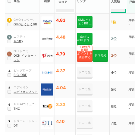
商品
画像
リンク
人気順
スコア
戸建
4.83
GMOインターネ
GMOとく
月額4
1
1位
とくBB ×
~
ット
GMOとくとくBB
ドコモ光
4.48
ニフティ
@nifty
月額4
2
2位
withドコモ
~
＠nifty
光
1,500円
分還元
NTTドコモ
4.79
ポイントを
月額4
3
ドコモ光
3位
OCN インターネ
獲得する
~
ット
4.37
ビッグローブ
4
ドコモ光
4位
月額5
BIGLOBE
4.04
エディオン
5
ドコモ光
5位
月額5
エディオンネット
3.33
TOKAIコミュニケ
月額5
6
ドコモ光
6位
~
ーションズ
TNC
4.10
ドリーム・トレイ
7
ドコモ光
7位
月額5
ン・インターネッ
DTI
ト