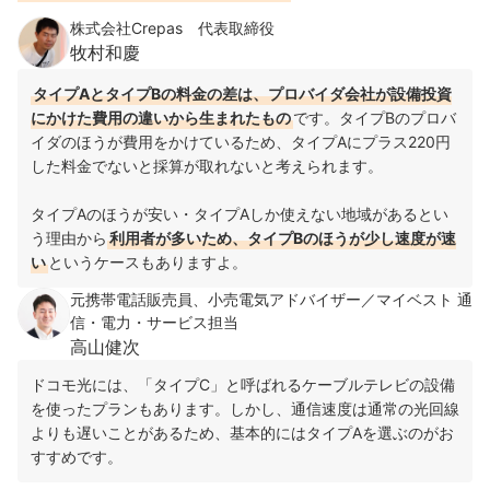
株式会社Crepas 代表取締役
牧村和慶
タイプAとタイプBの料金の差は、プロバイダ会社が設備投資
にかけた費用の違いから生まれたもの
です。
タイプBのプロバ
イダのほうが費用をかけているため、タイプAにプラス220円
した料金でないと採算が取れないと考えられます。
タイプAのほうが安い・タイプAしか使えない地域があるとい
う理由から
利用者が多いため、タイプBのほうが少し速度が速
い
というケースもありますよ。
元携帯電話販売員、小売電気アドバイザー／マイベスト 通
信・電力・サービス担当
高山健次
ドコモ光には、「タイプC
」と呼ばれるケーブルテレビの設備
を使ったプランもあります。しかし、通信速度は通常の光回線
よりも遅いことがあるため、
基本的にはタイプ
Aを選ぶのがお
すすめです。