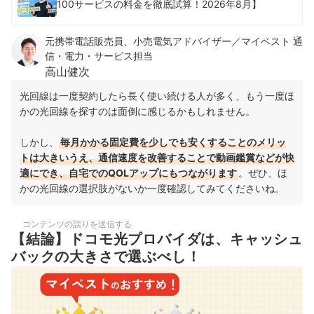
100サービスの料金を徹底試算！2026年8月】
元携帯電話販売員、小売電気アドバイザー／マイベスト 通
信・電力・サービス担当
高山健次
光回線は一度契約したら長く使い続ける人が多く、もう一度ほ
かの光回線を探すのは面倒に感じるかもしれません。
しかし、
毎月かかる固定費を少しでも安くすることのメリッ
トは大きいうえ、通信速度を改善することで動画鑑賞などが快
適にでき、自宅でのQOLアップにもつながります
。ぜひ、ほ
かの光回線の選択肢がないか一度確認してみてくださいね。
コンテンツの誤りを送信する
【結論】ドコモ光プロバイダは、キャッシュ
バックの大きさで選ぶべし！