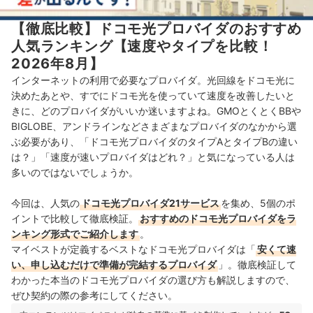
【徹底比較】ドコモ光プロバイダのおすすめ
人気ランキング【速度やタイプを比較！
2026年8月】
インターネットの利用で必要なプロバイダ。
光回線をドコモ光に
決めたあとや、すでにドコモ光を使っていて速度を改善したいと
きに、どのプロバイダがいいか
迷いますよね。GMOとくとくBBや
BIGLOBE、アンドラインなどさまざまなプロバイダのなかから選
ぶ必要があり、
「ドコモ光プロバイダのタイプAとタイプBの違い
は？」「速度が速いプロバイダはどれ？」
と気になっている人は
多いのではないでしょうか。
今回は、人気の
ドコモ光プロバイダ21サービス
を集め、5個のポ
イントで比較して徹底検証。
おすすめのドコモ光プロバイダをラ
ンキング形式でご紹介します
。
マイベストが定義するベストなドコモ光プロバイダは「
安くて速
い、申し込むだけで準備が完結するプロバイダ
」
。徹底検証して
わかった本当のドコモ光プロバイダの選び方も解説しますので、
ぜひ契約の際の参考にしてください。