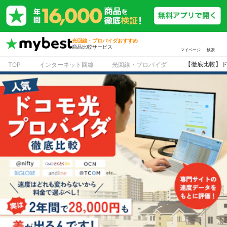
光回線・プロバイダおすすめ
商品比較サービス
マイページ
検索
【徹底比較】ド
TOP
インターネット回線
光回線・プロバイダ