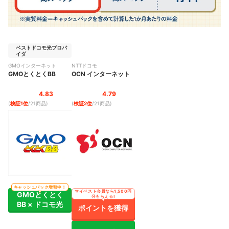
ベストドコモ光プロバ
イダ
GMOインターネット
NTTドコモ
GMOとくとくBB
OCN インターネット
4.83
4.79
(
検証1位
/21商品
)
(
検証2位
/21商品
)
キャッシュバック増額中！
マイベスト会員なら1,500円
GMOとくとく
分もらえる!
BB × ドコモ光
ポイントを獲得