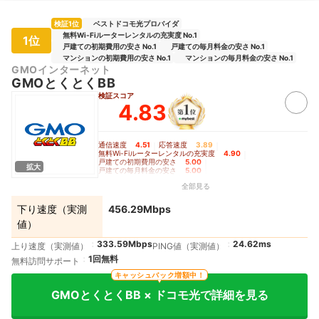
検証1位
ベストドコモ光プロバイダ
無料Wi-Fiルーターレンタルの充実度 No.1
1位
戸建ての初期費用の安さ No.1
戸建ての毎月料金の安さ No.1
マンションの初期費用の安さ No.1
マンションの毎月料金の安さ No.1
GMOインターネット
GMOとくとくBB
検証スコア
4.83
通信速度
4.51
｜
応答速度
3.89
｜
無料Wi-Fiルーターレンタルの充実度
4.90
｜
戸建ての初期費用の安さ
5.00
｜
拡大
戸建ての毎月料金の安さ
5.00
｜
マンションの初期費用の安さ
5.00
｜
全部見る
マンションの毎月料金の安さ
5.00
下り速度（実測
456.29Mbps
値）
333.59Mbps
24.62ms
上り速度（実測値）
PING値（実測値）
1回無料
無料訪問サポート
キャッシュバック増額中！
GMOとくとくBB × ドコモ光で詳細を見る