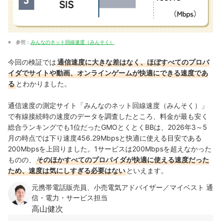
参照：
みんなのネット回線速度（みんそく）
今回の検証では
通信速度に大きな差はなく、ほぼすべてのプロバ
イダでサイトや動画、オンラインゲームが快適にできる速度であ
る
とわかりました。
通信速度の測定サイト「みんなのネット回線速度（みんそく）」
で有線接続時の速度のデータを調査したところ、
料金が最も安く
総合ランキングでも1位だったGMOとくとくBBは、
2026年3～5
月の時点では下り速度456.29Mbpsと快適に使える目安である
200Mbpsを上回りました。1サービスは200Mbpsを超えなかった
ものの、
そのほかすべてのプロバイダが快適に使える速度だった
ため、速度は気にしすぎる必要はない
といえます。
元携帯電話販売員、小売電気アドバイザー／マイベスト 通
信・電力・サービス担当
高山健次