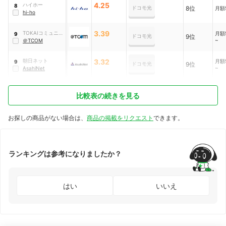
4.25
ハイホー
8
ドコモ光
8位
月額5
hi-ho
3.39
TOKAIコミュニケ
月額5
9
ドコモ光
9位
~
ーションズ
＠TCOM
朝日ネット
3.32
月額5
9
ドコモ光
9位
~
AsahiNet
比較表の続きを見る
お探しの商品がない場合は、
商品の掲載をリクエスト
できます。
ランキングは参考になりましたか？
はい
いいえ