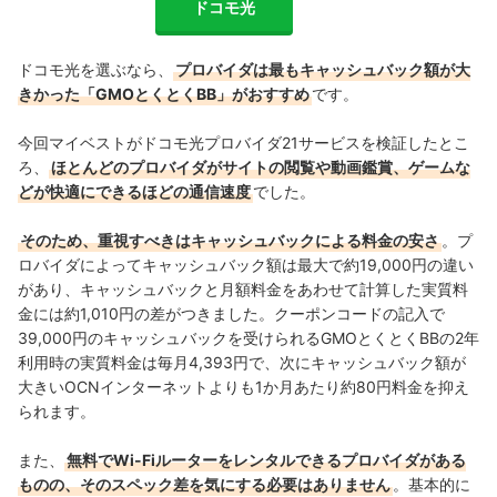
ドコモ光
ドコモ光を選ぶなら、
プロバイダは最もキャッシュバック額が大
きかった「GMOとくとくBB」がおすすめ
です。
今回マイベストがドコモ光プロバイダ21サービスを検証したとこ
ろ、
ほとんどのプロバイダがサイトの閲覧や動画鑑賞、ゲームな
どが快適にできるほどの通信速度
でした。
そのため、重視すべきはキャッシュバックによる料金の安さ
。プ
ロバイダによってキャッシュバック額は最大で約19,000円の違い
があり、キャッシュバックと月額料金をあわせて計算した実質料
金には約1,010円の差がつきました。クーポンコードの記入で
39,000円のキャッシュバックを受けられるGMOとくとくBBの2年
利用時の実質料金は毎月4,393円で、次にキャッシュバック額が
大きいOCNインターネットよりも1か月あたり約80円料金を抑え
られます。
また、
無料でWi-Fiルーターをレンタルできるプロバイダがある
ものの、そのスペック差を気にする必要はありません
。基本的に