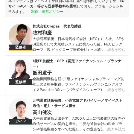
本コンテンツはマイベストが独自の基準に基づき制作していますが、
EC
サイトやメーカー等から送客手数料を受領
しており、プロモーションを
含みます。
制作・運営ポリシー
株式会社Crepas 代表取締役
牧村和慶
大学院卒業後、日本電気株式会社（NEC）に入社。 SEや
SI営業として大規模システムに携わった後、NECビッグ
監修者
ローブ（現 ビッグローブ株式会社）へ出向。 2013年に
…続きを読む
株式会社Crepasを創業。 プロバイダーでの業務経験を生
かし、光回線やモバイルWiFiのプロバイダー比較情報サ
1級FP技能士・CFP（認定ファイナンシャル・プランナ
イト「プロバイダー・ワン」をリリース。 現在は、通信
ー）
費削減無料相談サービスや債務整理の相談ができる法律
飯田道子
事務所・司法書士検索サイトの運営も行っている。
金融機関勤務を経て1級ファイナンシャルプランニング技
監修者
牧村和慶のプロフィール
能士の資格を取得。ファイナンシャルプランニングオフ
ィスParadise Wave（パラダイスウエーブ）の代表。現
…続きを読む
在は独立系ファイナンシャル・プランナーとして各種ロ
ーンに関する相談業務・セミナー講師・執筆活動を行っ
元携帯電話販売員、小売電気アドバイザー／マイベスト
ている。さらに、海外生活ジャーナリストとして移住支
通信・電力・サービス担当
援も行っており、得意ジャンルは金融にとどまらず多岐
高山健次
に渡る。 【主な著書】 『貯める!儲ける!お金が集まる94
大手家電量販店出身で、7,000人以上に携帯電話の販売や
ガイド
の方法』（ローカス） 『あなたのファンを増やす魔法の
通信サービスの契約を担当。主要な通信会社の料金プラ
質問 テラー必携！！』（近代セールス社） 『介護経験FP
ンや販売機種をすべて把握し、その豊富な知識で店舗販
…続きを読む
が語る介護のマネー&アドバイスの本』（近代セールス