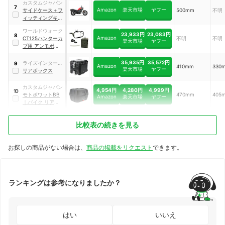
カスタムジャパン
7
Amazon
楽天市場
ヤフー
サイドケース＋フ
500mm
不明
ィッティングキッ
ト
ワールドウォーク
23,933円
23,083円
8
Amazon
CT125ハンターカ
不明
不明
楽天市場
ヤフー
ブ用 アンモボック
スキット
｜
amo-1
35,935円
35,572円
ライズインターナ
9
Amazon
410mm
330
楽天市場
ヤフー
ショナル
リアボックス
カスタムジャパン
4,954円
4,280円
4,999円
10
モトボワットBB
470mm
405
Amazon
楽天市場
ヤフー
｜
バイク リアボッ
クス
｜
BB37ADV
比較表の続きを見る
お探しの商品がない場合は、
商品の掲載をリクエスト
できます。
ランキングは参考になりましたか？
はい
いいえ