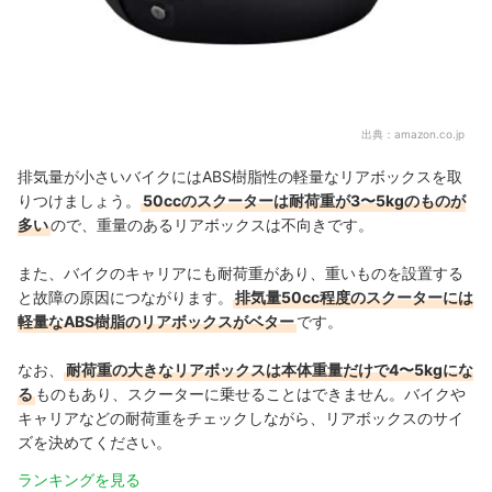
出典：
amazon.co.jp
排気量が小さいバイクにはABS樹脂性の軽量なリアボックスを取
りつけましょう。
50ccのスクーターは耐荷重が3〜5kgのものが
多い
ので、重量のあるリアボックスは不向きです。
また、バイクのキャリアにも耐荷重があり、重いものを設置する
と故障の原因につながります。
排気量50cc程度のスクーターには
軽量なABS樹脂のリアボックスがベター
です。
なお、
耐荷重の大きなリアボックスは本体重量だけで4〜5kgにな
る
ものもあり、スクーターに乗せることはできません。バイクや
キャリアなどの耐荷重をチェックしながら、リアボックスのサイ
ズを決めてください。
ランキングを見る