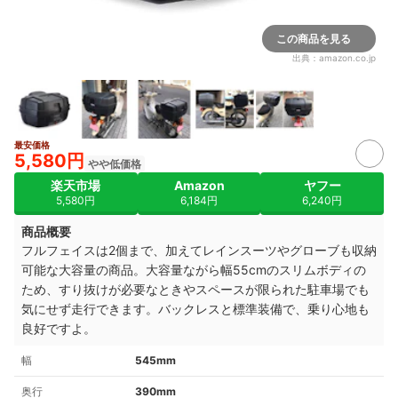
この商品を見る
出典：
amazon.co.jp
最安価格
5,580円
やや低価格
楽天市場
Amazon
ヤフー
5,580円
6,184円
6,240円
商品概要
フルフェイスは2個まで、加えてレインスーツやグローブも収納
可能な大容量の商品。大容量ながら幅55cmのスリムボディの
ため、すり抜けが必要なときやスペースが限られた駐車場でも
気にせず走行できます。バックレスと標準装備で、乗り心地も
良好ですよ。
幅
545mm
奥行
390mm