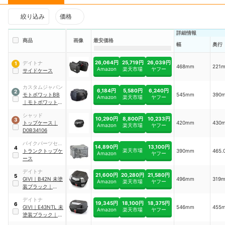
絞り込み
価格
詳細情報
商品
画像
最安価格
幅
奥行
26,064円
25,719円
26,039円
デイトナ
1
468mm
221
Amazon
楽天市場
ヤフー
サイドケース
カスタムジャパン
6,184円
5,580円
6,240円
2
モトボワットBB
545mm
390
Amazon
楽天市場
ヤフー
｜
モトボワットリ
アボックス
｜
シャッド
BB47ADV
10,290円
8,800円
10,233円
3
トップケース
｜
420mm
430
Amazon
楽天市場
ヤフー
D0B34106
バイクパーツセン
14,890円
13,100円
4
楽天市場
ター
トランクトップケ
390mm
465
Amazon
ヤフー
ース
デイトナ
21,600円
20,280円
21,580円
5
GIVI
｜
B42N 未塗
496mm
319
Amazon
楽天市場
ヤフー
装ブラック
｜
18873
デイトナ
19,345円
18,100円
18,375円
6
GIVI
｜
E43NTL 未
546mm
455
Amazon
楽天市場
ヤフー
塗装ブラック
｜
95339