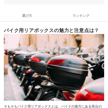
3
荷物の量に合わせて形を選ぼう
貴重品を入れるなら、本体が薄くひっかける鍵のものは避けよ
選び方
ランキング
4
う
バイク用リアボックス全44商品おすすめ人気ランキング
バイク用リアボックスの魅力と注意点は？
バイク用リアボックスは自作可能？固定方法の注意点は？
バイク用リアボックスの売れ筋ランキングもチェック！
そもそもバイク用リアボックスとは、バイクの後方にある荷台の