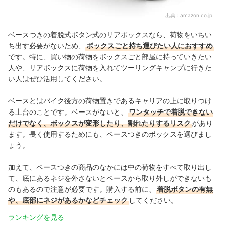
出典：
amazon.co.jp
ベースつきの着脱式ボタン式のリアボックスなら、荷物をいちい
ち出す必要がないため、
ボックスごと持ち運びたい人におすすめ
です。
特に、買い物の荷物をボックスごと部屋に持っていきたい
人や、リアボックスに荷物を入れてツーリングキャンプに行きた
い人はぜひ活用してください。
ベースとはバイク後方の荷物置きであるキャリアの上に取りつけ
る土台のことです。ベースがないと、
ワンタッチで着脱できない
だけでなく、ボックスが変形したり、割れたりするリスク
があり
ます。長く使用するためにも、ベースつきのボックスを選びまし
ょう。
加えて、ベースつきの商品のなかには中の荷物をすべて取り出し
て、底にあるネジを外さないとベースから取り外しができないも
のもあるので注意が必要です。購入する前に、
着脱ボタンの有無
や、底部にネジがあるかなどチェック
してください。
ランキングを見る