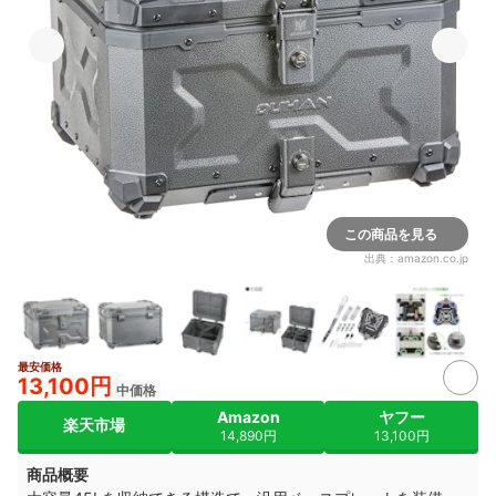
この商品を見る
出典：
amazon.co.jp
最安価格
13,100円
中価格
Amazon
ヤフー
楽天市場
14,890円
13,100円
商品概要