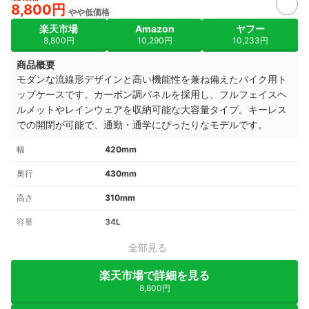
8,800円
やや低価格
楽天市場
Amazon
ヤフー
8,800円
10,290円
10,233円
商品概要
モダンな流線形デザインと高い機能性を兼ね備えたバイク用ト
ップケースです。カーボン調パネルを採用し、フルフェイスヘ
ルメットやレインウェアを収納可能な大容量タイプ。キーレス
での開閉が可能で、通勤・通学にぴったりなモデルです。
幅
420mm
奥行
430mm
高さ
310mm
容量
34L
全部見る
楽天市場で詳細を見る
8,800円