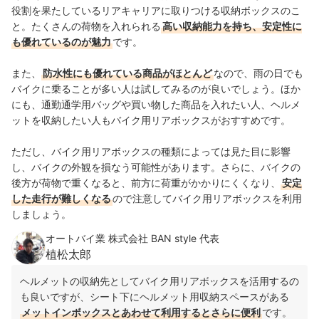
役割を果たしているリアキャリアに取りつける収納ボックスのこ
と。たくさんの荷物を入れられる
高い収納能力を持ち、安定性に
も優れているのが魅力
です。
また、
防水性にも優れている商品がほとんど
なので、雨の日でも
バイクに乗ることが多い人は試してみるのが良いでしょう。ほか
にも、通勤通学用バッグや買い物した商品を入れたい人、ヘルメ
ットを収納したい人もバイク用リアボックスがおすすめです。
ただし、バイク用リアボックスの種類によっては見た目に影響
し、バイクの外観を損なう可能性があります。さらに、バイクの
後方が荷物で重くなると、前方に荷重がかかりにくくなり、
安定
した走行が難しくなる
ので注意してバイク用リアボックスを利用
しましょう。
オートバイ業 株式会社 BAN style 代表
植松太郎
ヘルメットの収納先としてバイク用リアボックスを活用するの
も良いですが、シート下にヘルメット用収納スペースがある
メットインボックスとあわせて利用するとさらに便利
です。