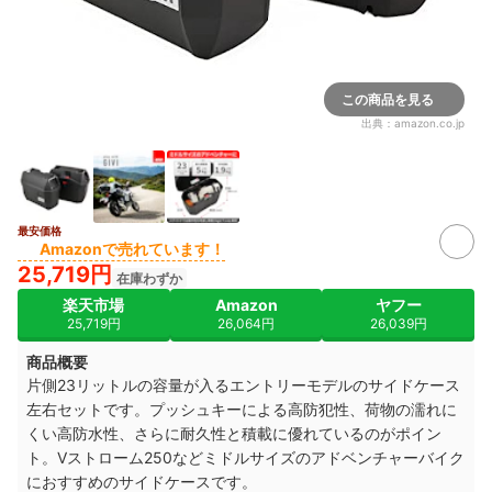
この商品を見る
出典：
amazon.co.jp
最安価格
Amazonで売れています！
25,719円
在庫わずか
楽天市場
Amazon
ヤフー
25,719円
26,064円
26,039円
商品概要
片側23リットルの容量が入るエントリーモデルのサイドケース
左右セットです。プッシュキーによる高防犯性、荷物の濡れに
くい高防水性、さらに耐久性と積載に優れているのがポイン
ト。Vストローム250などミドルサイズのアドベンチャーバイク
におすすめのサイドケースです。