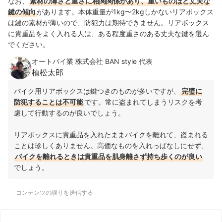
なお、
素材の薄さと重さに相関関係があり、重いものほど丈夫な
鍵の傾向
があります。本体重量が1kg〜2kgしかないリアボックス
は鍵の素材が薄いので、防犯力は期待できません。リアボックス
に貴重品をよく入れる人は、ある程度重さのある丈夫な鍵を選ん
でください。
オートバイ業 株式会社 BAN style 代表
植松太郎
バイク用リアボックスは鍵つきのものが多いですが、
完璧に
防犯することは不可能
です。常に盗まれてしまうリスクを考
慮して行動するのが良いでしょう。
リアボックスに貴重品を入れたままバイクを離れて、盗まれる
ことは珍しくありません。高価なものを入れっぱなしにせず、
バイクを離れるときは貴重品を肌身離さず持ち歩くのが良い
でしょう。
コンテンツの誤りを送信する