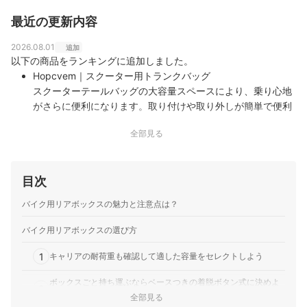
ビティの提供にも力を入れており、バイク×キャンプなど
最近の更新内容
を推進している。ホームページにはキャンプBLOGも多
数。 HP: https://www.moto-factory-ban.com/ ブログ:
2026.08.01
https://www.moto-factory-ban.com/blog/
追加
植松太郎のプロフィール
以下の商品をランキングに追加しました。
Hopcvem｜スクーター用トランクバッグ
スクーターテールバッグの大容量スペースにより、乗り心地
がさらに便利になります。取り付けや取り外しが簡単で便利
です。内部分割に対する科学的なアプローチを誇り、アイテ
全部見る
ムを簡単に整理できるレイヤードデザインのコンパートメン
トとポケットを備えています。
目次
バイク用リアボックスの魅力と注意点は？
バイク用リアボックスの選び方
1
キャリアの耐荷重も確認して適した容量をセレクトしよう
ボックスごと持ち運ぶならベースつきの着脱ボタン式に決めよ
2
う
全部見る