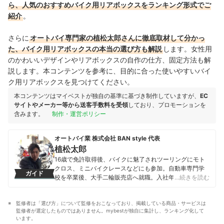
ら、人気のおすすめバイク用リアボックスをランキング形式でご
紹介
。
さらに
オートバイ専門家の植松太郎さんに徹底取材して分かっ
た、バイク用リアボックスの本当の選び方も解説
します。女性用
のかわいいデザインやリアボックスの自作の仕方、固定方法も解
説します。本コンテンツを参考に、目的に合った使いやすいバイ
ク用リアボックスを見つけてください。
本コンテンツはマイベストが独自の基準に基づき制作していますが、
EC
サイトやメーカー等から送客手数料を受領
しており、プロモーションを
含みます。
制作・運営ポリシー
オートバイ業 株式会社 BAN style 代表
植松太郎
16歳で免許取得後、バイクに魅了されツーリングにモト
クロス、ミニバイクレースなどにも参加。自動車専門学
ガイド
校を卒業後、大手二輪販売店へ就職。入社年に新人賞を
…続きを読む
含むいくつかの賞を授与し、翌年過去最短で工場長へ就
任。計4年半勤め2005年に27歳でオートバイ業として独
監修者は「選び方」について監修をおこなっており、掲載している商品・サービスは
立。その後、居酒屋・BARなどを出店し、現在は各分野
監修者が選定したものではありません。mybestが独自に集計し、ランキング化して
の経営相談等にものっている。バイクの販売・整備をメ
います。
インに、「バイクで楽しむ」をモットーとしたアクティ