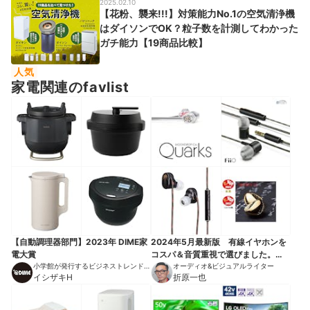
2025.02.10
【花粉、襲来!!!】対策能力No.1の空気清浄機
はダイソンでOK？粒子数を計測してわかった
ガチ能力【19商品比較】
人気
家電関連のfavlist
【自動調理器部門】2023年 DIME家
2024年5月最新版 有線イヤホンを
電大賞
コスパ＆音質重視で選びました。
小学館が発行するビジネストレンドマ
5000円以下の安い機種も選出。全機
オーディオ&ビジュアルライター
ガジン
イシザキH
折原一也
種テスト済みです！