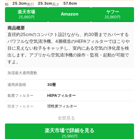
25.3cm
25.3cm
57.6cm
幅
奥行
高さ
楽天市場
ヤフー
Amazon
25,960円
25,960円
商品概要
直径約25cmのコンパクト設計ながら、約30畳までカバーする
パワフルな空気清浄機。4層構造のHEPAフィルターでほこりや
目に見えない粒子をキャッチし、室内にある空気の浄化度を検
出します。アプリから空気清浄機の操作・監視・起動が可能で
すよ。
加湿最大適用畳数
適用床面積
30畳
集塵フィルター
HEPAフィルター
脱臭フィルター.
活性炭フィルター
全部見る
楽天市場で詳細を見る
25,960円