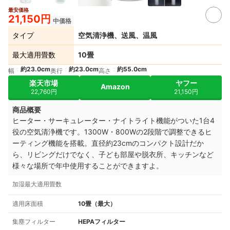
最安価格
21,150円
中価格
タイプ
空気清浄機、送風、温風
最大適用畳数
10畳
約23.0cm
約23.0cm
約55.0cm
幅
奥行
高さ
楽天市場
ヤフー
Amazon
22,760円
21,150円
商品概要
ヒーター・サーキュレーター・ナイトライト機能がついた1台4
役の空気清浄機です。
1300W・800Wの2段階で調整できるヒ
ーティング機能を搭載。
直径約23cmのコンパクト設計だか
ら、リビングだけでなく、子ども部屋や脱衣所、キッチンなど
様々な場所で年中使用することができますよ。
加湿最大適用畳数
適用床面積
10畳（最大）
集塵フィルター
HEPAフィルター