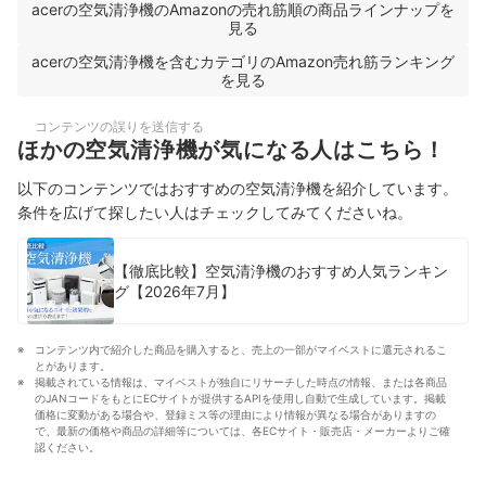
acerの空気清浄機のAmazonの売れ筋順の商品ラインナップを
見る
acerの空気清浄機を含むカテゴリのAmazon売れ筋ランキング
を見る
コンテンツの誤りを送信する
ほかの空気清浄機が気になる人はこちら！
以下のコンテンツではおすすめの空気清浄機を紹介しています。
条件を広げて探したい人はチェックしてみてくださいね。
【徹底比較】空気清浄機のおすすめ人気ランキン
グ【2026年7月】
コンテンツ内で紹介した商品を購入すると、売上の一部がマイベストに還元されるこ
とがあります。
掲載されている情報は、マイベストが独自にリサーチした時点の情報、または各商品
のJANコードをもとにECサイトが提供するAPIを使用し自動で生成しています。掲載
価格に変動がある場合や、登録ミス等の理由により情報が異なる場合がありますの
で、最新の価格や商品の詳細等については、各ECサイト・販売店・メーカーよりご確
認ください。