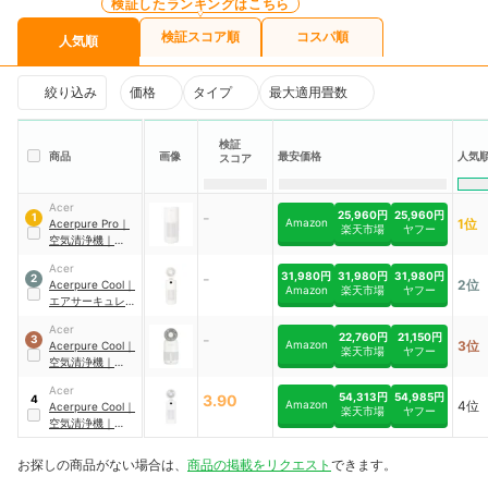
検証したランキングはこちら
検証スコア順
コスパ順
人気順
絞り込み
価格
タイプ
最大適用畳数
検証
商品
画像
最安価格
人気
スコア
Acer
-
25,960円
25,960円
1
Amazon
1位
Acerpure
Pro
｜
楽天市場
ヤフー
空気清浄機
｜
AP551-50W
Acer
-
31,980円
31,980円
31,980円
2
2位
Acerpure
Cool
｜
Amazon
楽天市場
ヤフー
エアサーキュレー
ター付き空気清浄
Acer
機
｜
AC551-50W
-
22,760円
21,150円
3
Amazon
3位
Acerpure
Cool
｜
楽天市場
ヤフー
空気清浄機
｜
AH333-10W
Acer
54,313円
54,985円
3.90
4
Amazon
4位
Acerpure
Cool
｜
楽天市場
ヤフー
空気清浄機
｜
AC553-50
お探しの商品がない場合は、
商品の掲載をリクエスト
できます。