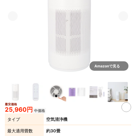
Amazonで見る
最安価格
2+
25,960円
中価格
タイプ
空気清浄機
最大適用畳数
約30畳