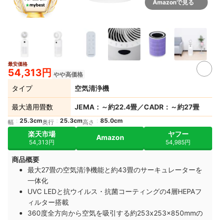
Amazonで見る
最安価格
54,313円
やや高価格
タイプ
空気清浄機
最大適用畳数
JEMA：～約22.4畳／CADR：～約27畳
25.3cm
25.3cm
85.0cm
幅
奥行
高さ
楽天市場
ヤフー
Amazon
54,313円
54,985円
商品概要
最大27畳の空気清浄機能と約43畳のサーキュレーターを
一体化
UVC LEDと抗ウイルス・抗菌コーティングの4層HEPAフ
ィルター搭載
360度全方向から空気を吸引する約253x253x850mmの