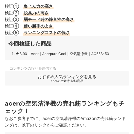
検証①：
集じん力の高さ
検証②：
脱臭力の高さ
検証③：
弱モード時の静音性の高さ
検証④：
使い勝手のよさ
検証⑤：
ランニングコストの低さ
今回検証した商品
★3.90
｜
Acer
｜
Acerpure
Cool
｜
空気清浄機
｜
AC553-50
コンテンツの誤りを送信する
おすすめ人気ランキングを見る
acerの空気清浄機4商品
acerの空気清浄機の売れ筋ランキングもチ
ェック！
なおご参考までに、acerの空気清浄機のAmazonの売れ筋ランキ
ングは、以下のリンクからご確認ください。