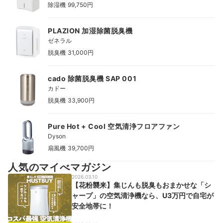
|
除湿機
99,750円
PLAZION 加湿除菌脱臭機
ゼネラル
|
脱臭機
31,000円
cado 除菌脱臭機 SAP 001
カドー
|
脱臭機
33,900円
Pure Hot + Cool 空気清浄フロアファン
Dyson
|
扇風機
39,700円
人気のマイべマガジン
2026.03.10
【花粉襲来】集じんも脱臭もおまかせな「シ
ャープ」の空気清浄機なら、U3万円で自宅が
安全地帯に！