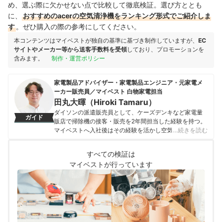
め、選ぶ際に欠かせない点で比較して徹底検証。選び方ととも
に、
おすすめのacerの空気清浄機をランキング形式でご紹介しま
す
。ぜひ購入の際の参考にしてください。
本コンテンツはマイベストが独自の基準に基づき制作していますが、
EC
サイトやメーカー等から送客手数料を受領
しており、プロモーションを
含みます。
制作・運営ポリシー
家電製品アドバイザー・家電製品エンジニア・元家電メ
ーカー販売員／マイベスト 白物家電担当
田丸大暉（Hiroki Tamaru）
ダイソンの派遣販売員として、ケーズデンキなど家電量
ガイド
販店で掃除機の接客・販売を2年間担当した経験を持つ。
マイベストへ入社後はその経験を活かし空気清浄機・除
…続きを読む
湿機・オイルヒーター・スティッククリーナーなど季節
家電・空調家電や掃除機をはじめ白物家電全般を専門に
すべての検証は
ガイドを担当し、日立やシャープ、パナソニックなどの
マイベストが行っています
総合家電メーカーから、ダイニチ工業・Sharkなどの専門
メーカーまで、150以上の家電製品を比較検証してきた。
毎日使う家電製品だからこそ、本当によい商品を誰もが
簡単に選べるように、性能はもちろん省エネ性能やお手
入れのしやすさまでひとつひとつ丁寧に確認しながらコ
ンテンツ制作を行う。
田丸大暉（Hiroki Tamaru）のプロフィール