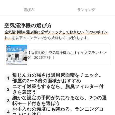
4
お手入れの頻度にも関わる、ランニングコストにも注目
選び方
ランキング
5
加湿機能・除湿機能の有無も確認しよう
acerの空気清浄機全4商品おすすめ人気ランキング
空気清浄機の選び方
空気清浄機を選ぶ際に必ずチェックしておきたい「5つのポイン
売れ筋の人気acerの空気清浄機全1商品を徹底比較！
ト」
を以下のコンテンツから抜粋してご紹介します。
acerの空気清浄機の売れ筋ランキングもチェック！
【徹底比較】空気清浄機のおすすめ人気ランキン
グ【2026年7月】
集じん力の強さは適用床面積をチェック。
1
部屋の2〜3倍の面積がおすすめ
ニオイ対策もするなら、脱臭フィルター付
2
きを選ぼう
細かな設定の手間が気になるなら、2つの運
3
転モード付きを選ぼう
お手入れの頻度にも関わる、ランニングコ
4
ストにも注目