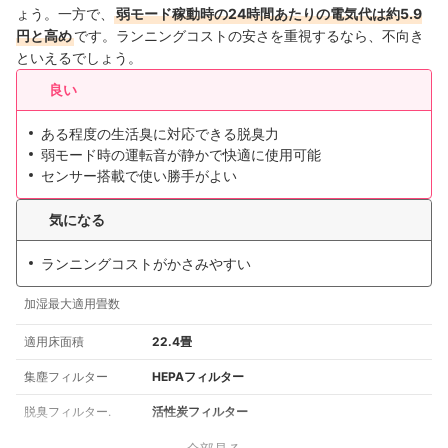
ょう。一方で、
弱モード稼動時の24時間あたりの電気代は約5.9
円と高め
です。ランニングコストの安さを重視するなら、不向き
といえるでしょう。
良い
ある程度の生活臭に対応できる脱臭力
弱モード時の運転音が静かで快適に使用可能
センサー搭載で使い勝手がよい
気になる
ランニングコストがかさみやすい
加湿最大適用畳数
適用床面積
22.4畳
集塵フィルター
HEPAフィルター
脱臭フィルター.
活性炭フィルター