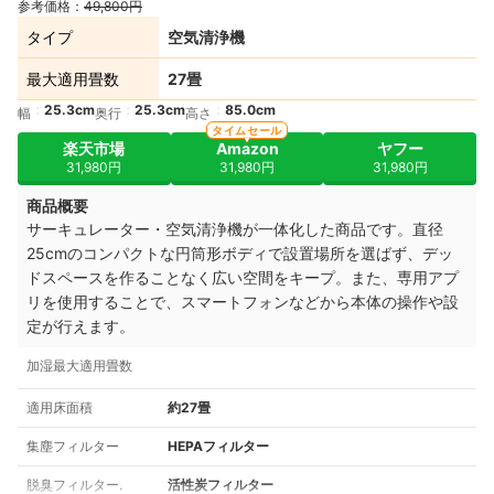
参考価格：
49,800円
タイプ
空気清浄機
最大適用畳数
27畳
25.3cm
25.3cm
85.0cm
幅
奥行
高さ
タイムセール
楽天市場
Amazon
ヤフー
31,980円
31,980円
31,980円
商品概要
サーキュレーター・空気清浄機が一体化した商品です。
直径
25cmのコンパクトな円筒形ボディで設置場所を選ばず、
デッ
ドスペースを作ることなく広い空間をキープ
。また、
専用アプ
リを使用することで、スマートフォンなどから本体の操作や設
定が行えます。
加湿最大適用畳数
適用床面積
約27畳
集塵フィルター
HEPAフィルター
脱臭フィルター.
活性炭フィルター