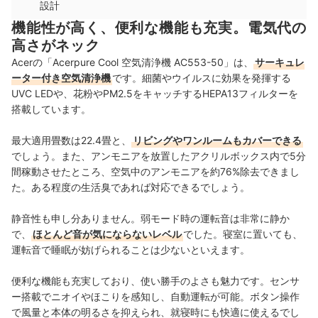
設計
機能性が高く、便利な機能も充実。電気代の
高さがネック
Acerの「Acerpure Cool 空気清浄機 AC553-50」は、
サーキュレ
ーター付き空気清浄機
です。細菌やウイルスに効果を発揮する
UVC LEDや、花粉やPM2.5をキャッチするHEPA13フィルターを
搭載しています。
最大適用畳数は22.4畳と、
リビングやワンルームもカバーできる
でしょう。また、アンモニアを放置したアクリルボックス内で5分
間稼動させたところ、空気中のアンモニアを約76%除去できまし
た。ある程度の生活臭であれば対応できるでしょう。
静音性も申し分ありません。弱モード時の運転音は非常に静か
で、
ほとんど音が気にならないレベル
でした。寝室に置いても、
運転音で睡眠が妨げられることは少ないといえます。
便利な機能も充実しており、使い勝手のよさも魅力です。センサ
ー搭載でニオイやほこりを感知し、自動運転が可能。ボタン操作
で風量と本体の明るさを抑えられ、就寝時にも快適に使えるでし