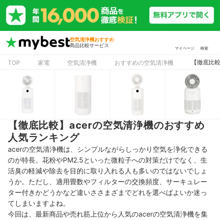
空気清浄機おすすめ
商品比較サービス
マイページ
検索
【徹底比較
TOP
家電
空気清浄機
おすすめの空気清浄機
【徹底比較】acerの空気清浄機のおすすめ
人気ランキング
acerの空気清浄機は、シンプルながらしっかり空気を浄化できる
のが特長。花粉やPM2.5といった微粒子への対策だけでなく、生
活臭の軽減や除去を目的に取り入れる人も多いのではないでしょ
うか。ただし、適用畳数やフィルターの交換頻度、サーキュレー
ター付きかどうかなど違いささまざまでどれを選べばよいか迷っ
てしまいますよね。
今回は、最新商品や売れ筋上位から人気のacerの空気清浄機を集