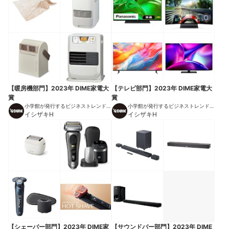
【暖房機部門】2023年 DIME家電大
【テレビ部門】2023年 DIME家電大
賞
賞
小学館が発行するビジネストレンドマ
小学館が発行するビジネストレンドマ
ガジン
イシザキH
ガジン
イシザキH
【シェーバー部門】2023年 DIME家
【サウンドバー部門】2023年 DIME