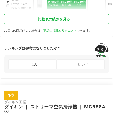
14,980円
14,980円
14,980円
10
Levoit
｜
Core
20畳
Amazon
楽天市場
ヤフー
P350 空気清浄機
比較表の続きを見る
お探しの商品がない場合は、
商品の掲載をリクエスト
できます。
ランキングは参考になりましたか？
はい
いいえ
1位
ダイキン工業
ダイキン
｜
ストリーマ空気清浄機
｜
MC556A-
W