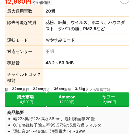
12,980円
やや低価格
最大適用畳数
20畳
除去可能な物質
花粉、細菌、ウイルス、ホコリ、ハウスダ
スト、タバコの煙、PM2.5など
運転モード
おやすみモード
対応センサー
不明
稼動音
43.2～53.9dB
チャイルドロック
機能
22cm
22cm
36cm
3.5kg
幅
奥行
高さ
重量
スマホ連携可能
楽天市場
Amazon
ヤフー
14,520円
12,980円
12,980円
商品概要
幅22×奥行22×高さ36cm、適用床面積20畳
0.1μm微粒子除去率99.97%の5層ろ過フィルター
運転音24〜46dB、消費電力14〜39W