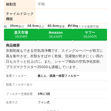
稼動音
不明
チャイルドロック
機能
35cm
28.5cm
65.6cm
約13kg
幅
奥行
高さ
重量
スマホ連携可能
楽天市場
Amazon
ヤフー
39,918円
38,430円
38,000円
商品概要
衣類乾燥もできる空気清浄機です。スイングルーバーが前方に
風を集中させ、衣類をすばやく乾燥、洗濯物が乾きにくい雨の
日もカラッと仕上げに。また、シャープ独自の空気浄化技術、
プラズマクラスター25000も搭載しています。
集塵フィルター
集じん・脱臭一体型フィルター
脱臭フィルターあり
フィルター交換頻度
2年に1回
集塵方式
ファン式