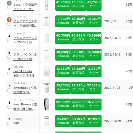
41,000円
43,335円
42,759円
2
Dyson
｜
空気清浄
25畳
Amazon
楽天市場
ヤフー
ファンヒーター
｜
HP10
シャープ
19,800円
19,550円
19,350円
3
プラズマクラスタ
2023/09
23畳
Amazon
楽天市場
ヤフー
ー
｜
空気清浄機
｜
FU-S50-W
シャープ
40,700円
40,699円
40,399円
4
プラズマクラスタ
2025/04/10
21畳
Amazon
楽天市場
ヤフー
ー
25000
｜
除加湿
空気清浄機
｜
KI-
シャープ
TD50-W
38,430円
39,918円
38,000円
5
プラズマクラスタ
2023/04/13
21畳
Amazon
楽天市場
ヤフー
ー
25000
｜
除加湿
空気清浄機
｜
KI-
Vesync
RD50-W
12,980円
14,520円
12,980円
6
Levoit
｜
Core
20畳
Amazon
楽天市場
ヤフー
300 空気清浄機
SwitchBot
25,700円
23,980円
37,086円
7
SwitchBot
｜
空気
2024/11/08
～25
Amazon
楽天市場
ヤフー
清浄機Table
アントレックス
22,800円
28,000円
25,200円
8
Ionic Breeze
｜
空
25畳
Amazon
楽天市場
ヤフー
気清浄機
｜
Ionic
Breeze MIDI
Airdog
162,600円
170,000円
167,000円
9
2022/09/29
24畳
Amazon
楽天市場
ヤフー
X5D
Vesync