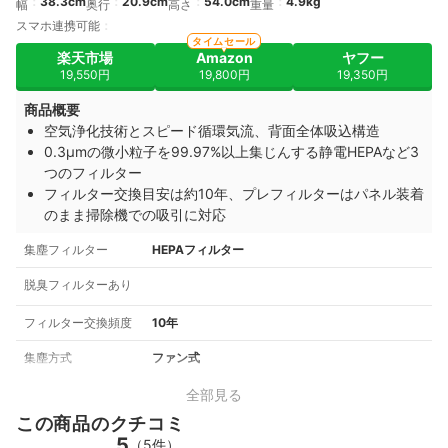
38.3cm
20.9cm
54.0cm
4.9kg
幅
奥行
高さ
重量
スマホ連携可能
タイムセール
楽天市場
Amazon
ヤフー
19,550円
19,800円
19,350円
商品概要
空気浄化技術とスピード循環気流、背面全体吸込構造
0.3μmの微小粒子を99.97%以上集じんする静電HEPAなど3
つのフィルター
フィルター交換目安は約10年、プレフィルターはパネル装着
のまま掃除機での吸引に対応
集塵フィルター
HEPAフィルター
脱臭フィルターあり
フィルター交換頻度
10年
集塵方式
ファン式
全部見る
この商品のクチコミ
5
（5件）