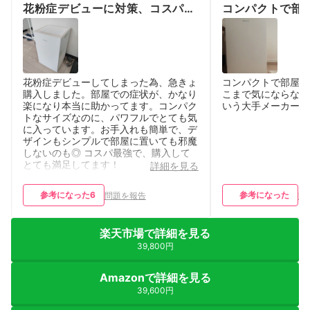
花粉症デビューに対策、コスパ最
コンパクトで部
強
花粉症デビューしてしまった為、急きょ
コンパクトで部屋に
購入しました。部屋での症状が、かなり
こまで気にならない
楽になり本当に助かってます。コンパク
いう大手メーカーな
トなサイズなのに、パワフルでとても気
に入っています。お手入れも簡単で、デ
ザインもシンプルで部屋に置いても邪魔
しないのも◎ コスパ最強で、購入して
とても満足してます！
詳細を見る
参考になった
6
参考になった
問題を報告
問
楽天市場で詳細を見る
39,800円
Amazonで詳細を見る
39,600円