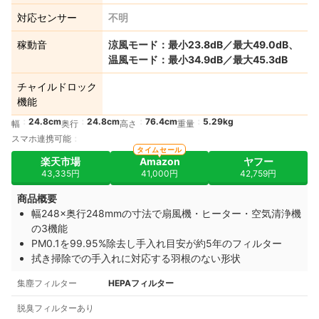
対応センサー
不明
稼動音
涼風モード：最小23.8dB／最大49.0dB、
温風モード：最小34.9dB／最大45.3dB
チャイルドロック
機能
24.8cm
24.8cm
76.4cm
5.29kg
幅
奥行
高さ
重量
スマホ連携可能
タイムセール
楽天市場
Amazon
ヤフー
43,335円
41,000円
42,759円
商品概要
幅248×奥行248mmの寸法で扇風機・ヒーター・空気清浄機
の3機能
PM0.1を99.95%除去し手入れ目安が約5年のフィルター
拭き掃除での手入れに対応する羽根のない形状
集塵フィルター
HEPAフィルター
脱臭フィルターあり