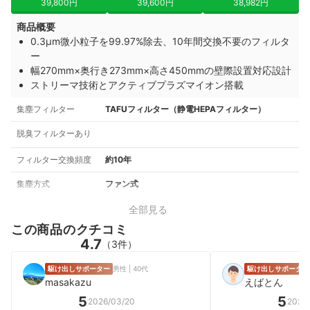
39,800円
39,600円
38,982円
商品概要
0.3μm微小粒子を99.97%除去、10年間交換不要のフィルタ
ー
幅270mm×奥行き273mm×高さ450mmの壁際設置対応設計
ストリーマ技術とアクティブプラズマイオン搭載
集塵フィルター
TAFUフィルター（静電HEPAフィルター）
脱臭フィルターあり
フィルター交換頻度
約10年
集塵方式
ファン式
全部見る
この商品のクチコミ
4.7
（3件）
駆け出しサポーター
男性 | 40代
駆け出しサポーター
masakazu
えばとん
5
5
2026/03/20
2026