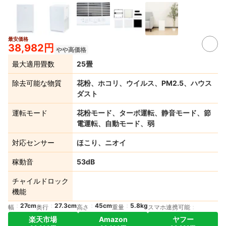
最安価格
38,982円
やや高価格
最大適用畳数
25畳
除去可能な物質
花粉、ホコリ、ウイルス、PM2.5、ハウス
ダスト
運転モード
花粉モード、ターボ運転、静音モード、節
電運転、自動モード、弱
対応センサー
ほこり、ニオイ
稼動音
53dB
チャイルドロック
機能
27cm
27.3cm
45cm
5.8kg
幅
奥行
高さ
重量
スマホ連携可能
楽天市場
Amazon
ヤフー