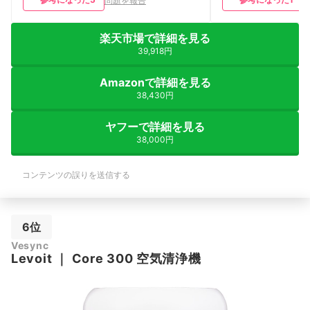
問題を報告
ピンクカビ生えます。 お手入れがもう
少ししやすいと★5です。
楽天市場で詳細を見る
39,918円
Amazonで詳細を見る
38,430円
ヤフーで詳細を見る
38,000円
コンテンツの誤りを送信する
6位
Vesync
Levoit
｜
Core 300 空気清浄機