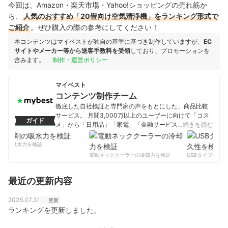
今回は、Amazon・楽天市場・Yahoo!ショッピングの売れ筋か
ら、
人気のおすすめ「20畳向け空気清浄機」をランキング形式で
ご紹介
。ぜひ購入の際の参考にしてください！
本コンテンツはマイベストが独自の基準に基づき制作していますが、
EC
サイトやメーカー等から送客手数料を受領
しており、プロモーションを
含みます。
制作・運営ポリシー
マイベスト
コンテンツ制作チーム
徹底した自社検証と専門家の声をもとにした、商品比較
サービス。 月間3,000万以上のユーザーに向けて「コス
ガイド
メ」から「日用品」「家電」「金融サービス」まで、ベ
…続きを読む
ストな商品を選んでもらうために、毎日コンテンツを制
作中。
剤の吸水力を検証
コンテンツ制作チームのプロフィール
電動ネッククーラーの冷却力を検証
USBタイプCケー
最近の更新内容
2026.07.31
更新
ランキングを更新しました。