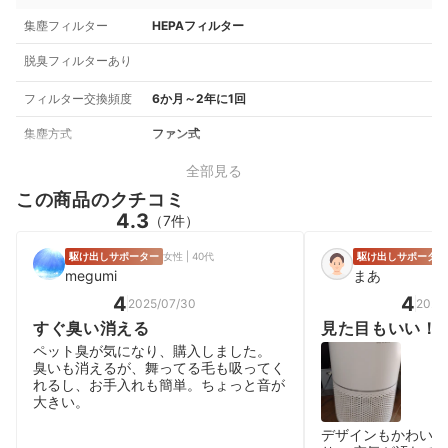
集塵フィルター
HEPAフィルター
脱臭フィルターあり
フィルター交換頻度
6か月～2年に1回
集塵方式
ファン式
全部見る
この商品のクチコミ
4.3
（7件）
駆け出しサポーター
女性 | 40代
駆け出しサポーター
megumi
まあ
4
4
2025/07/30
2026
すぐ臭い消える
見た目もいい！
ペット臭が気になり、購入しました。
臭いも消えるが、舞ってる毛も吸ってく
れるし、お手入れも簡単。ちょっと音が
大きい。
デザインもかわいい