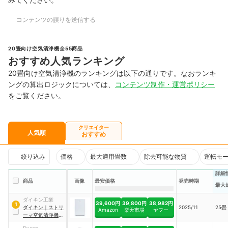
コンテンツの誤りを送信する
20畳向け空気清浄機全55商品
おすすめ人気ランキング
20畳向け空気清浄機のランキングは以下の通りです。なおランキ
ングの算出ロジックについては、
コンテンツ制作・運営ポリシー
をご覧ください。
クリエイター
人気順
おすすめ
絞り込み
価格
最大適用畳数
除去可能な物質
運転モ
詳細
商品
画像
最安価格
発売時期
最大
ダイキン工業
39,600円
39,800円
38,982円
1
ダイキン
｜
ストリ
2025/11
25畳
Amazon
楽天市場
ヤフー
ーマ空気清浄機
｜
MC556A-W
Dyson