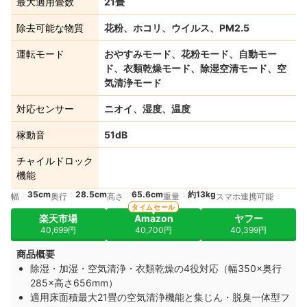
最大適用畳数
21畳
除去可能な物質
花粉、ホコリ、ウイルス、PM2.5
運転モード
おやすみモード、花粉モード、自動モー
ド、衣類乾燥モード、除湿空清モード、空
気清浄モード
対応センサー
ニオイ、湿度、温度
稼動音
51dB
チャイルドロック
機能
35cm
28.5cm
65.6cm
約13kg
幅
奥行
高さ
重量
スマホ連携可能
タイムセール
楽天市場
Amazon
ヤフー
40,699円
40,700円
40,399円
商品概要
除湿・加湿・空気清浄・衣類乾燥の4役対応（幅350×奥行
285×高さ656mm）
適用床面積最大21畳の空気清浄機能と集じん・脱臭一体型フ