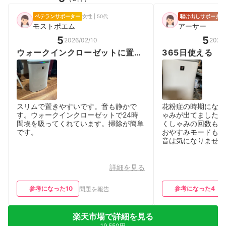
ベテランサポーター
女性 | 50代
駆け出しサポーター
モストポエム
アーサー
5
5
2026/02/10
2026
ウォークインクローゼットに置い
365日使える
てる空気洗浄器
スリムで置きやすいです。音も静かで
花粉症の時期になり
す。ウォークインクローゼットで24時
ゃみが出てましたが
間埃を吸ってくれています。掃除が簡単
くしゃみの回数も少
です。
おやすみモードもあ
音は気になりません
詳細を見る
参考になった
10
参考になった
4
問題を報告
楽天市場で詳細を見る
19,550円