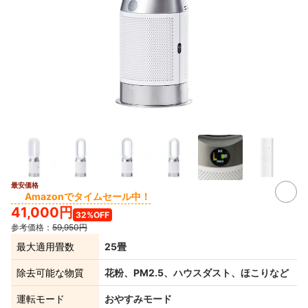
最安価格
6+
Amazonでタイムセール中！
41,000円
32%OFF
参考価格：
59,950円
最大適用畳数
25畳
除去可能な物質
花粉、PM2.5、ハウスダスト、ほこりなど
運転モード
おやすみモード