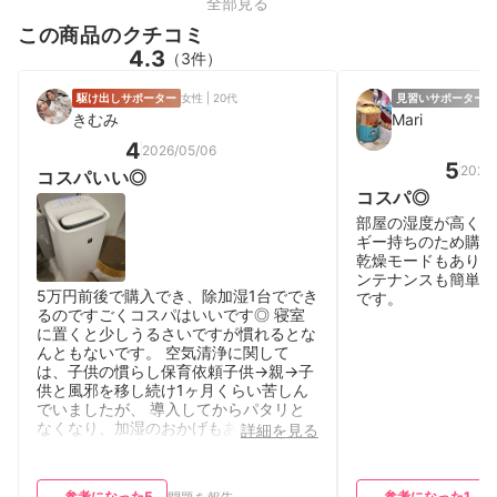
全部見る
この商品のクチコミ
4.3
（3件）
駆け出しサポーター
女性 | 20代
見習いサポーター
女
きむみ
Mari
4
2026/05/06
5
2025/
コスパいい◎
コスパ◎
部屋の湿度が高く、
ギー持ちのため購入
乾燥モードもあり、
ンテナンスも簡単で
5万円前後で購入でき、除加湿1台ででき
です。
るのですごくコスパはいいです◎ 寝室
に置くと少しうるさいですが慣れるとな
んともないです。 空気清浄に関して
は、子供の慣らし保育依頼子供→親→子
供と風邪を移し続け1ヶ月くらい苦しん
でいましたが、 導入してからパタリと
なくなり、加湿のおかげもあると思いま
詳細を見る
すがしっかり清浄してくれてると思いま
す。 タンクがボコボコしているので少
しお手入れが面倒です。 サボると角に
参考になった
5
参考になった
1