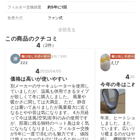
フィルター交換頻度
約5年に1回
集塵方式
ファン式
全部見る
この商品のクチコミ
4
（2件）
駆け出しサポーター
女性 | 30代
駆け出しサポーター
zzz
えび
4
2025/04/05
4
2026
価格は高いが使いやすい
今年の冬はこれ
別メーカーのサーキュレーターを使用し
ていましたが、温風も併用できるタイプ
が欲しくて冬に購入しました。 風量や
暖かさに関しては大満足。 ただ、静音
とは書いてありましたが風量最大に近く
なるとやや音は気になります。 4カ月経
って今は送風(空気清浄)のみの使用です
年末、ヒートショッ
が、部屋に残る独特のペット臭は全く気
しました。また、日
にならなくなりました。フィルター交換
ています。広いリビ
が5年に一度で済むのも魅力です。 値段
り暖まるのがはやく
は他メーカーのものに比べるとやっぱり
続し、機能面ではお