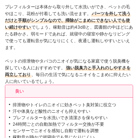
プレフィルターは本体から取り外して水洗いができ、ペットの毛
やほこり、花粉が付着しても洗い流せます。
パーツを外して洗う
だけと手順がシンプルなので、掃除がこまめにできない人でも使
い続けやすい
でしょう。稼動音は約43dBと、図書館の中ほどにあ
たる静かさ。弱モードであれば、就寝中の寝室や静かなリビング
で使っても運転音が気になりにくく、夜通し運転しやすいといえ
ます。
ペットの排泄物やタバコのニオイが気になる家庭で使う脱臭機を
探している人におすすめです。
強い脱臭力と手入れのしやすさを
両立しており
、毎日の生活で気になるニオイをこまめに抑えたい
人に向いているでしょう。
良い
排泄物やトイレのニオイに効きペット臭対策に役立つ
汗や体臭など酸性のニオイも抑えやすい
プレフィルターを水洗いでき清潔さを保ちやすい
24時間ごとの自動加熱でフィルター交換が不要
センサーでニオイを感知し自動で運転を調整
稼動音が静かで就寝中でも気になりにくい