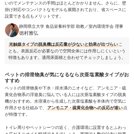
いのでメンテナンスの手間はほとんどかかりません。さらに、壁
掛け対応やコンパクトなモデルも展開されており、省スペースに
設置できる点もメリットです。
静岡県立大学 食品栄養科学部 助教／室内環境学会 理事
徳村雅弘
光触媒タイプの脱臭機は反応量が少ないと効果が出づらい
こ
とも。表面反応が必要なので空間全体には作用しにくいという
特徴もあります。適用床面積と合わせてチェックしましょう。
ペットの排泄物臭が気になるなら次亜塩素酸タイプがお
すすめ
ペットの排泄物臭や下水・排水溝のニオイなど、アンモニア・硫
黄化合物系の浮遊臭に悩んでいる人には次亜塩素酸タイプの脱臭
機がおすすめ。水溶液から生成した次亜塩素酸を本体内で空気に
作用させる仕組みで、
アンモニア・硫黄化合物への反応が速い
点
が特徴です。
トイレ周りやペットシーツの近く、介護環境に設置するとふわっ
と広がるニオイを軽減できるでしょう。実測でも数分以内に効果