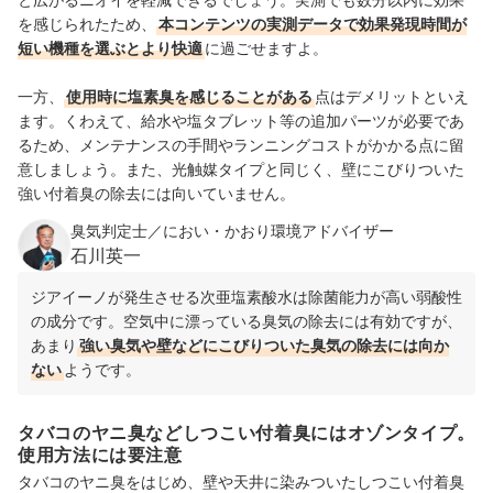
を感じられたため、
本コンテンツの実測データで効果発現時間が
短い機種を選ぶとより快適
に過ごせますよ。
一方、
使用時に塩素臭を感じることがある
点はデメリットといえ
ます。くわえて、給水や塩タブレット等の追加パーツが必要であ
るため、メンテナンスの手間やランニングコストがかかる点に留
意しましょう。また、光触媒タイプと同じく、壁にこびりついた
強い付着臭の除去には向いていません。
臭気判定士／におい・かおり環境アドバイザー
石川英一
ジアイーノが発生させる次亜塩素酸水は除菌能力が高い弱酸性
の成分です。空気中に漂っている臭気の除去には有効ですが、
あまり
強い臭気や壁などにこびりついた臭気の除去には向か
ない
ようです。
タバコのヤニ臭などしつこい付着臭にはオゾンタイプ。
使用方法には要注意
タバコのヤニ臭をはじめ、壁や天井に染みついたしつこい付着臭