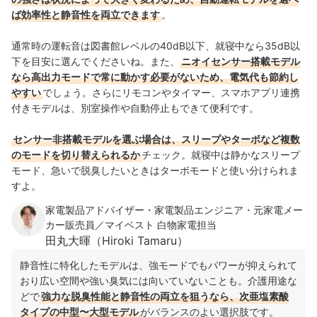
ば効率性と静音性を両立できます
。
通常時の運転音は図書館レベルの40dB以下、就寝中なら35dB以
下を目安に選んでくださいね。また、
ニオイセンサー搭載モデル
なら高出力モードで常に動かす必要がないため、電気代も節約し
やすい
でしょう。さらにリモコンやタイマー、スマホアプリ連携
付きモデルは、別室操作や自動停止もできて便利です。
センサー非搭載モデルを選ぶ場合は、スリープやターボなど複数
のモードを切り替えられるか
チェック。就寝中は静かなスリープ
モード、急いで脱臭したいときはターボモードと使い分けられま
すよ。
家電製品アドバイザー・家電製品エンジニア・元家電メー
カー販売員／マイベスト 白物家電担当
田丸大暉（Hiroki Tamaru）
静音性に特化したモデルは、強モードでもパワーが抑えられて
おり広い空間や強い臭気には向いていないことも。介護用途な
どで
強力な脱臭性能と静音性の両立を狙うなら、次亜塩素酸
タイプの中型〜大型モデル
がバランスのよい選択肢です。