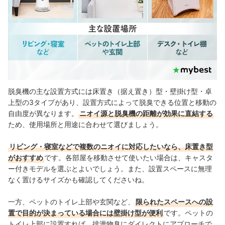
脱臭機の主な設置方式には床置き（据え置き）型・壁掛け型・卓
上型の3タイプがあり、設置方式によって脱臭できる位置と移動の
自由度が異なります。
ニオイ源と脱臭機の距離が効果に直結する
ため、使用場所と用途に合わせて選びましょう。
リビング・寝室などで複数のニオイに対応したいなら、床置き型
がおすすめ
です。各部屋を移動させて使いたい場合は、キャスタ
ー付きモデルを選ぶとよいでしょう。また、設置スペースに無理
なく置けるサイズかも確認してくださいね。
一方、ペットのトイレ上部や玄関など、
限られたスペースへの設
置で目的が決まっている場合には壁掛け型が便利
です。ペットの
トイレ上部に設置すれば、排泄物臭にダイレクトにアプローチで