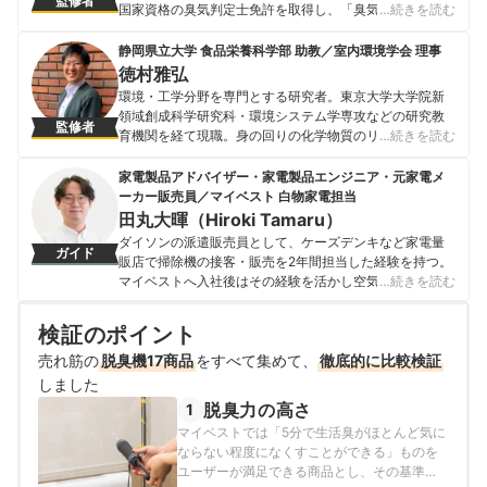
監修者
国家資格の臭気判定士免許を取得し、「臭気対策アドバ
…続きを読む
イザー」の資格も所持している。におい対策の会社2社で
キャリアを積み、2010年にフリーの臭気判定士として独
静岡県立大学 食品栄養科学部 助教／室内環境学会 理事
立。 自身の経験を活かして、テレビ・雑誌などの各メデ
徳村雅弘
ィアにも度々登場し、「におい」についての知識を広め
環境・工学分野を専門とする研究者。東京大学大学院新
ている。「パナソニック ボディシェバーER-GK40」効果
領域創成科学研究科・環境システム学専攻などの研究教
監修者
試験、「ファブリーズ」消臭効果等の技術指導を行うな
育機関を経て現職。身の回りの化学物質のリスクを包括
…続きを読む
ど、大手企業の消臭効果試験にも携わっている。
的に評価しながら、効率よくリスクを低減させる手法の
石川英一のプロフィール
開発に関する研究に取り組んでいる。高効率な排水・排
家電製品アドバイザー・家電製品エンジニア・元家電メ
ガス処理技術の開発などを手がけるなかで、研究成果が
ーカー販売員／マイベスト 白物家電担当
高く評価され、「クリタ水・環境科学研究優秀賞」「室
田丸大暉（Hiroki Tamaru）
内環境学会 論文賞」など多数の業界賞を獲得している。
ダイソンの派遣販売員として、ケーズデンキなど家電量
ガイド
徳村雅弘のプロフィール
販店で掃除機の接客・販売を2年間担当した経験を持つ。
マイベストへ入社後はその経験を活かし空気清浄機・除
…続きを読む
湿機・オイルヒーター・スティッククリーナーなど季節
家電・空調家電や掃除機をはじめ白物家電全般を専門に
検証のポイント
ガイドを担当し、日立やシャープ、パナソニックなどの
売れ筋の
脱臭機17商品
総合家電メーカーから、ダイニチ工業・Sharkなどの専門
をすべて集めて、
徹底的に比較検証
メーカーまで、150以上の家電製品を比較検証してきた。
しました
毎日使う家電製品だからこそ、本当によい商品を誰もが
脱臭力の高さ
1
簡単に選べるように、性能はもちろん省エネ性能やお手
マイベストでは「5分で生活臭がほとんど気に
入れのしやすさまでひとつひとつ丁寧に確認しながらコ
ならない程度になくすことができる」ものを
ンテンツ制作を行う。
ユーザーが満足できる商品とし、その基準を
田丸大暉（Hiroki Tamaru）のプロフィール