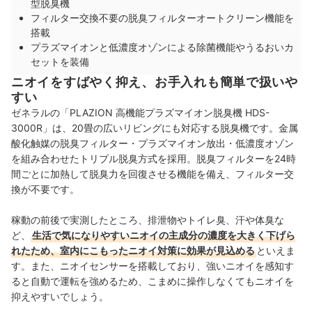
型脱臭機
フィルター交換不要の脱臭フィルターオートクリーン機能を
搭載
プラズマイオンと低濃度オゾンによる除菌機能やうるおいカ
セットを装備
ニオイをすばやく抑え、お手入れも簡単で扱いや
すい
ゼネラルの「PLAZION 高機能プラズマイオン脱臭機 HDS-
3000R」は、20畳の広いリビングにも対応する脱臭機です。金属
酸化触媒の脱臭フィルター・プラズマイオン放出・低濃度オゾン
を組み合わせたトリプル脱臭方式を採用。脱臭フィルターを24時
間ごとに加熱して脱臭力を回復させる機能を備え、フィルター交
換が不要です。
稼動の前後で実測したところ、排泄物やトイレ臭、汗や体臭な
ど、
生活で気になりやすいニオイの主成分の濃度を大きく下げら
れたため、室内にこもったニオイ対策に効果が見込める
といえま
す。また、ニオイセンサーを搭載しており、強いニオイを感知す
ると自動で運転を強めるため、こまめに操作しなくてもニオイを
抑えやすいでしょう。