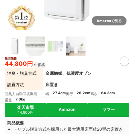
Amazonで見る
最安価格
44,800円
中価格
消臭・脱臭方式
金属触媒、低濃度オゾン
設置方法
床置き
27.4cm
26.2cm
64.3cm
脱臭力自動回復機能
幅
奥行
高さ
7.0kg
重量
楽天市場
Amazon
ヤフー
44,800円
商品概要
トリプル脱臭方式を採用した最大適用床面積20畳の床置き