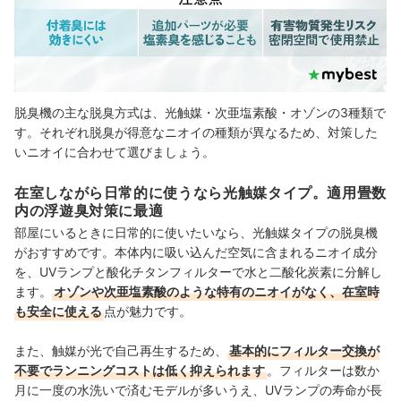
脱臭機の主な脱臭方式は、光触媒・次亜塩素酸・オゾンの3種類で
す。それぞれ脱臭が得意なニオイの種類が異なるため、対策した
いニオイに合わせて選びましょう。
在室しながら日常的に使うなら光触媒タイプ。適用畳数
内の浮遊臭対策に最適
部屋にいるときに日常的に使いたいなら、光触媒タイプの脱臭機
がおすすめです。本体内に吸い込んだ空気に含まれるニオイ成分
を、UVランプと酸化チタンフィルターで水と二酸化炭素に分解し
ます。
オゾンや次亜塩素酸のような特有のニオイがなく、在室時
も安全に使える
点が魅力です。
また、触媒が光で自己再生するため、
基本的にフィルター交換が
不要でランニングコストは低く抑えられます
。フィルターは数か
月に一度の水洗いで済むモデルが多いうえ、UVランプの寿命が長