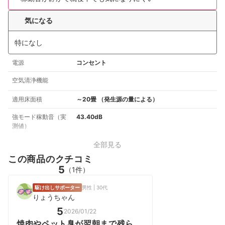
気になる
特になし
電源
コンセント
空気清浄機能
適用床面積
～20畳 （発生源の量による）
強モード稼動音（実
43.40dB
測値）
全部見る
この商品のクチコミ
5
（1件）
駆け出しサポーター
男性 | 30代
りょうちゃん
5
2026/01/22
焼肉やペット臭が翌朝まで残らな