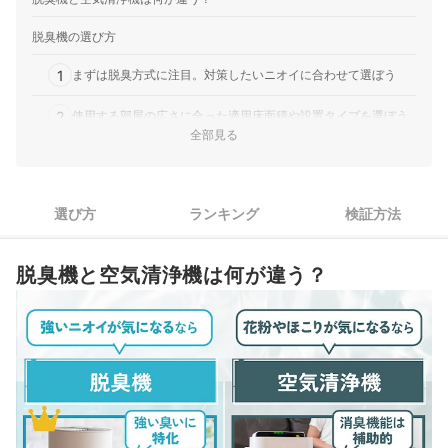
脱臭機の選び方
1
まずは脱臭方式に注目。対策したいニオイに合わせて選ぼう
2
使用する部屋の広さに合った適用床面積や設置タイプを選ぼう
全部見る
静音性とセンサー・モード切替の有無で、シーンに合った使い
3
やすさを見極めよう
お手入れの楽さとフィルター交換コストの両面から、長く快適
選び方
ランキング
検証方法
4
に使えるモデルを選ぼう
脱臭機全26商品おすすめ人気ランキング
脱臭機と空気清浄機は何が違う？
売れ筋の人気脱臭機全17商品を徹底比較！
オゾンの脱臭効果とは？人体への影響はあるの？
フィルターの交換時期・方法は？
脱臭効果が弱くなってきたときの対処法は？