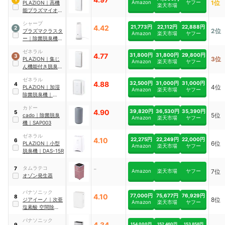
Amazon
ヤフー
1位
PLAZION
｜
高機
楽天市場
能プラズマイオン
脱臭機
｜
HDS-
シャープ
3000R
4.42
21,773円
22,112円
22,888円
2
2位
プラズマクラスタ
Amazon
楽天市場
ヤフー
ー
｜
除菌脱臭機
｜
DY-S01
ゼネラル
4.77
31,800円
31,800円
29,800円
3
3位
PLAZION
｜
集じ
Amazon
楽天市場
ヤフー
ん機能付き脱臭機
｜
HDS-302R
ゼネラル
4.88
32,500円
31,000円
31,000円
4
4位
PLAZION
｜
加湿
Amazon
楽天市場
ヤフー
除菌脱臭機
｜
DAS-303R
カドー
4.90
39,820円
36,530円
35,390円
5
5位
cado
｜
除菌脱臭
Amazon
楽天市場
ヤフー
機
｜
SAP003
ゼネラル
4.10
22,275円
22,249円
22,000円
6
6位
PLAZION
｜
小型
Amazon
楽天市場
ヤフー
脱臭機
｜
DAS-15R
-
タムラテコ
7
Amazon
楽天市場
ヤフー
7位
オゾン発生器
パナソニック
4.10
77,000円
75,677円
76,929円
8
8位
ジアイーノ
｜
次亜
Amazon
楽天市場
ヤフー
塩素酸 空間除菌脱
臭機
｜
F-
パナソニック
ML4000B-W
4.34
154,000円
152,460円
153,858円
9