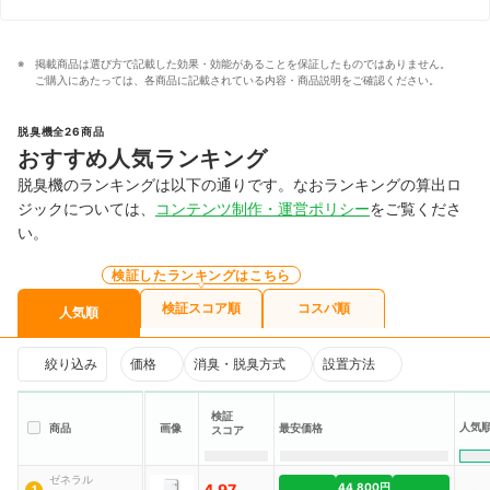
掲載商品は選び方で記載した効果・効能があることを保証したものではありません。
ご購入にあたっては、各商品に記載されている内容・商品説明をご確認ください。
脱臭機全26商品
おすすめ人気ランキング
脱臭機のランキングは以下の通りです。なおランキングの算出ロ
ジックについては、
コンテンツ制作・運営ポリシー
をご覧くださ
い。
検証したランキングはこちら
検証スコア順
コスパ順
人気順
絞り込み
価格
消臭・脱臭方式
設置方法
検証
人気
商品
画像
最安価格
スコア
ゼネラル
4.97
44,800円
1