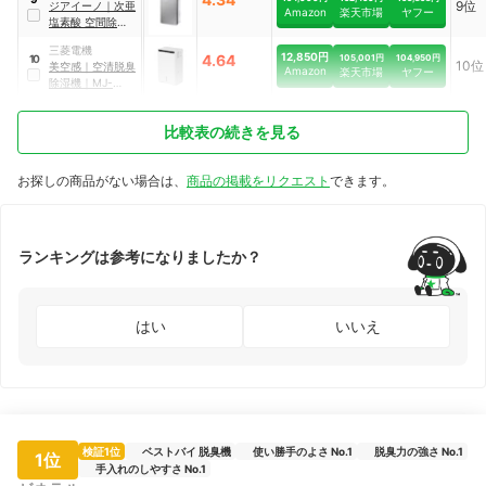
9位
ジアイーノ
｜
次亜
Amazon
楽天市場
ヤフー
塩素酸 空間除菌脱
臭機
｜
F-
三菱電機
MV6000C
12,850円
4.64
105,001円
104,950円
10
10位
美空感
｜
空清脱臭
Amazon
楽天市場
ヤフー
除湿機
｜
MJ-
PHDV24YX
比較表の続きを見る
お探しの商品がない場合は、
商品の掲載をリクエスト
できます。
ランキングは参考になりましたか？
はい
いいえ
検証1位
ベストバイ 脱臭機
使い勝手のよさ No.1
脱臭力の強さ No.1
1位
手入れのしやすさ No.1