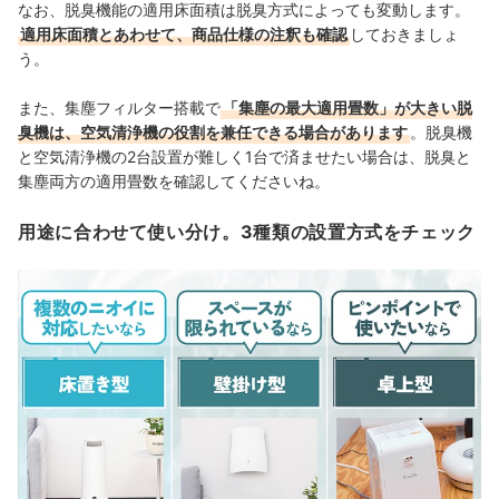
なお、脱臭機能の適⽤床⾯積は脱臭⽅式によっても変動します。
適⽤床⾯積とあわせて、商品仕様の注釈も確認
しておきましょ
う。
また、集塵フィルター搭載で
「集塵の最大適用畳数」が大きい脱
臭機は、空気清浄機の役割を兼任できる場合があります
。脱臭機
と空気清浄機の2台設置が難しく1台で済ませたい場合は、脱臭と
集塵両方の適用畳数を確認してくださいね。
用途に合わせて使い分け。3種類の設置方式をチェック