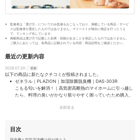
監修者は「選び方」についてのみ監修をおこなっており、掲載している商品・サービ
スは監修者が選定したものではありません。マイベストが独自に検証を行ったうえ
で、ランキング化しています。
掲載商品は選び方で記載した効果・効能があることを保証したものではありません。
ご購入にあたっては、各商品に記載されている内容・商品説明をご確認ください。
最近の更新内容
2026.07.30
更新
以下の商品に新たなクチコミが投稿されました。
ゼネラル｜PLAZION｜加湿除菌脱臭機｜DAS-303R
こもる匂いを解消！｜高気密高断熱のマイホームに引っ越し
たら、料理の臭いがかなり籠りやすく困っていたため購入。
流石に料理直後は臭いがしますが、翌朝まで残ることはまず
全部見る
ありません。そして自動お手入れをしてくれるので、メンテ
ナンス不要なのがズボラには嬉しいです。
目次
脱臭機と空気清浄機は何が違う？