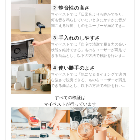
気体検知量の変化率が90%以上と定めて以下
の方法で検証を行いました。
静音性の高さ
2
マイベストでは「日常音よりも静かであり、
何も音を鳴らしていないときにかすかに音が
聞こえる程度」ものをユーザーが満足できる
商品とし、その基準を45dB以下と定めて以下
の方法で検証を行いました。
手入れのしやすさ
3
マイベストでは「自宅で清潔で脱臭力の高い
状態を維持できる」ものをユーザーが満足で
きる商品とし、以下の方法で検証を行いまし
た。
使い勝手のよさ
4
マイベストでは「気になるタイミングで適切
な強さで脱臭できる」ものをユーザーが満足
できる商品とし、以下の方法で検証を行いま
した。
すべての検証は
マイベストが行っています