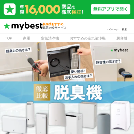
脱臭機おすすめ
商品比較サービス
マイページ
検索
TOP
家電
空気清浄機
おすすめの空気清浄機
脱臭機