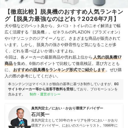
【徹底比較】脱臭機のおすすめ人気ランキン
グ【脱臭力最強なのはどれ？2026年7月】
犬や猫などのペット臭から、タバコ・トイレのニオイ解消まで幅
広く活躍する「脱臭機」。ゼネラルのPLAZION（プラズィオン）
やパナソニックのジアイーノなど、さまざまな商品が販売されて
います。しかし、脱臭力の強さや静音性など気になることが多
く、どれを選べばよいか迷いますよね。
今回は、各メーカーの最新商品や売れ筋上位から
人気の脱臭機17
商品
を集め、6個のポイントで比較して徹底検証。選び方ととも
に、
おすすめの脱臭機をランキング形式でご紹介します
。ぜひ購
入の際の参考にしてください。
本コンテンツはマイベストが独自の基準に基づき制作していますが、
EC
サイトやメーカー等から送客手数料を受領
しており、プロモーションを
含みます。
制作・運営ポリシー
臭気判定士／におい・かおり環境アドバイザー
石川英一
臭気判定士として30年のキャリアを持つにおい・かおり
環境アドバイザー、においのスペシャリスト。1996年に