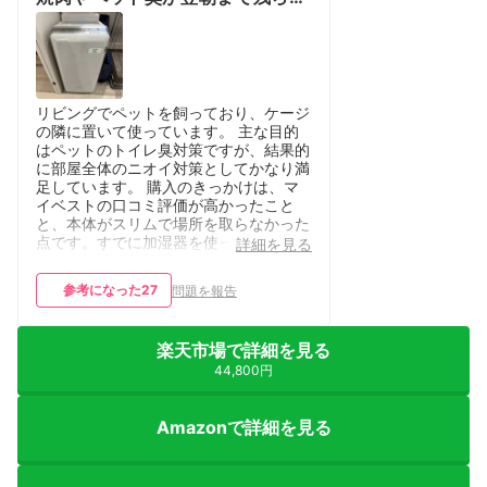
いのは正直驚き
リビングでペットを飼っており、ケージ
の隣に置いて使っています。 主な目的
はペットのトイレ臭対策ですが、結果的
に部屋全体のニオイ対策としてかなり満
足しています。 購入のきっかけは、マ
イベストの口コミ評価が高かったこと
と、本体がスリムで場所を取らなかった
点です。すでに加湿器を使っているた
詳細を見る
め、空気清浄＋加湿ではなく「脱臭に特
化した機種」を探していました。 一番
参考になった
27
問題を報告
効果を実感したのは、帰宅したときで
す。 以前は外出後に家に戻ると、どう
してもペット臭を感じていましたが、こ
楽天市場で詳細を見る
れを使い始めてからはほとんど気になら
なくなりました。 また、焼肉や餃子、
44,800円
お好み焼きなどニオイの残りやすい料理
をした翌朝でも、部屋に嫌なニオイが残
Amazonで詳細を見る
らないのは正直驚きました。 音につい
ては、運転しているのを忘れるレベルで
静かです。 操作も非常にシンプルで、
基本的には「運転」ボタンを押すだけ。