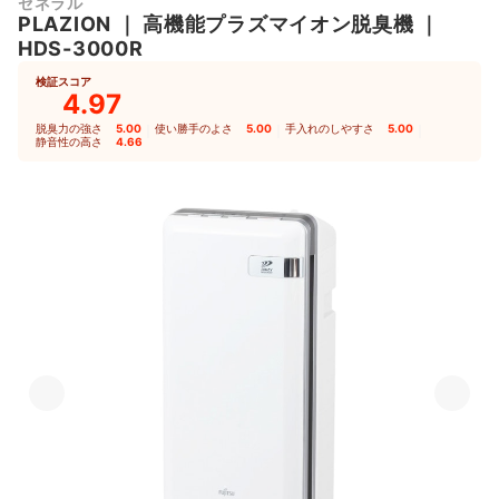
ゼネラル
PLAZION
｜
高機能プラズマイオン脱臭機
｜
HDS-3000R
検証スコア
4.97
脱臭力の強さ
5.00
｜
使い勝手のよさ
5.00
｜
手入れのしやすさ
5.00
｜
静音性の高さ
4.66