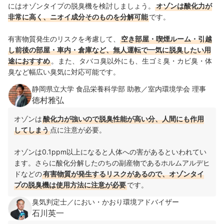
にはオゾンタイプの脱臭機を検討しましょう。
オゾンは酸化力が
非常に高く、ニオイ成分そのものを分解可能
です。
有害物質発生のリスクを考慮して、
空き部屋・喫煙ルーム・引越
し前後の部屋・車内・倉庫など、無人運転で一気に脱臭したい用
途におすすめ
。また、タバコ臭以外にも、生ゴミ臭・カビ臭・体
臭など幅広い臭気に対応可能です。
静岡県立大学 食品栄養科学部 助教／室内環境学会 理事
徳村雅弘
オゾンは
酸化力が強いので脱臭性能が高い分、人間にも作用
してしまう
点に注意が必要。
オゾンは0.1ppm以上になると人体への害があるといわれてい
ます。さらに酸化分解したのちの副産物であるホルムアルデヒ
ドなどの
有害物質が発生するリスクがあるので、オゾンタイ
プの脱臭機は使用方法に注意が必要
です。
臭気判定士／におい・かおり環境アドバイザー
石川英一