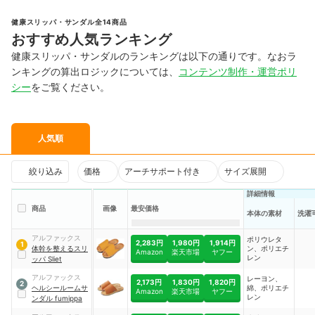
健康スリッパ・サンダル全14商品
おすすめ人気ランキング
健康スリッパ・サンダルのランキングは以下の通りです。なおラ
ンキングの算出ロジックについては、
コンテンツ制作・運営ポリ
シー
をご覧ください。
人気順
絞り込み
価格
アーチサポート付き
サイズ展開
詳細情報
商品
画像
最安価格
本体の素材
洗濯
アルファックス
ポリウレタ
2,283円
1,980円
1,914円
1
体幹を整えるスリ
ン、ポリエチ
Amazon
楽天市場
ヤフー
レン
ッパ Sliet
アルファックス
レーヨン、
2,173円
1,830円
1,820円
2
ヘルシールームサ
綿、ポリエチ
Amazon
楽天市場
ヤフー
レン
ンダル fumippa