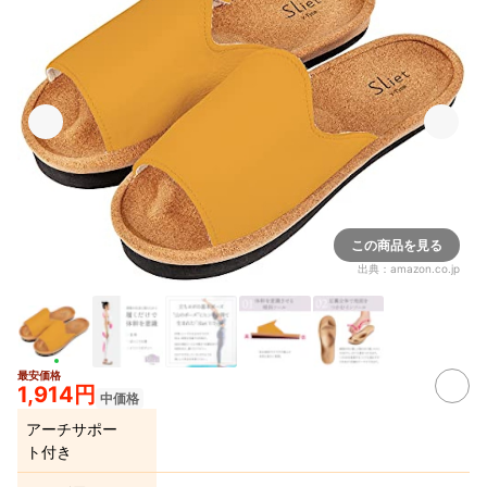
この商品を見る
出典：
amazon.co.jp
最安価格
1,914円
中価格
アーチサポー
ト付き