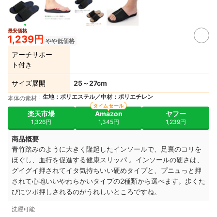
最安価格
1,239円
やや低価格
アーチサポー
ト付き
サイズ展開
25～27cm
生地：ポリエステル／中材：ポリエチレン
本体の素材
タイムセール
楽天市場
Amazon
ヤフー
1,326円
1,345円
1,239円
商品概要
青竹踏みのように大きく隆起したインソールで、足裏のコリを
ほぐし、血行を促進する健康スリッパ 。インソールの硬さは、
グイグイ押されてイタ気持ちいい硬めタイプと、プニュっと押
されて心地いいやわらかいタイプの2種類から選べます。歩くた
びにツボ押しされるのがうれしいところですね。
洗濯可能