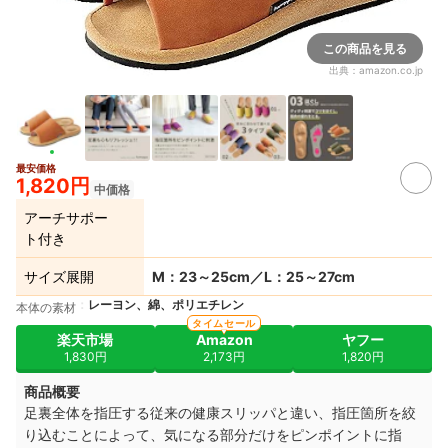
この商品を見る
出典：
amazon.co.jp
最安価格
1,820円
中価格
アーチサポー
ト付き
サイズ展開
M：23～25cm／L：25～27cm
レーヨン、綿、ポリエチレン
本体の素材
タイムセール
楽天市場
Amazon
ヤフー
1,830円
2,173円
1,820円
商品概要
足裏全体を指圧する従来の健康スリッパと違い、指圧箇所を絞
り込むことによって、気になる部分だけをピンポイントに指