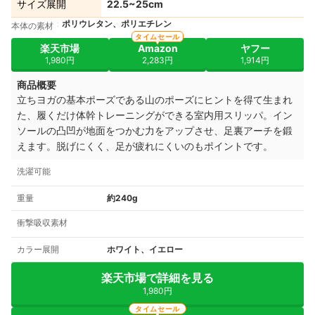
サイズ展開
22.5~25cm
ポリウレタン、ポリエチレン
本体の素材
タイムセール
楽天市場
Amazon
ヤフー
1,980円
2,283円
1,914円
商品概要
立ちヨガの基本ポーズである山のポーズにヒントを得て生まれ
た、履くだけ体幹トレーニングができる室内用スリッパ。イン
ソールの凸凹が地面をつかむ力をアップさせ、足裏アーチを鍛
えます。脱げにくく、足が疲れにくいのもポイントです。
洗濯可能
重量
約240g
衝撃吸収素材
カラー展開
ホワイト、イエロー
楽天市場で詳細を見る
1,980円
タイムセール