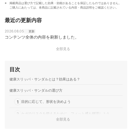
適切な検証に基づきわかりやすく提供する」をモットー
掲載商品は選び方で記載した効果・効能があることを保証したものではありません。
に、日々の業務に取り組んでいる。
ご購入にあたっては、各商品に記載されている内容・商品説明をご確認ください。
渡辺寛和のプロフィール
最近の更新内容
2026.08.05
更新
コンテンツ全体の内容を刷新しました。
全部見る
目次
健康スリッパ・サンダルとは？効果はある？
健康スリッパ・サンダルの選び方
1
目的に応じて、形状を決めよう
2
ケガのリスクを抑えるために、フィット感も確認しよう
全部見る
3
長時間使用するなら、クッション性のあるモデルがベター