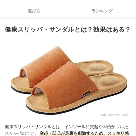
4
長く清潔に使うために、丸洗い可能モデルも要チェック
選び方
ランキング
健康スリッパ・サンダル全14商品おすすめ人気ランキング
健康スリッパ・サンダルとは？効果はある？
健康スリッパ・サンダルの売れ筋ランキングもチェック！
出典：
amazon.co.jp
健康スリッパ・サンダルとは、インソールに突起や凹凸がついた
スリッパのこと。
突起・凹凸が足裏を刺激するため、スッキリ感