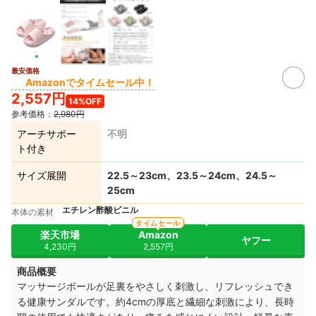
最安価格
Amazonでタイムセール中！
2,557円
14%OFF
参考価格：
2,980円
アーチサポー
不明
ト付き
サイズ展開
22.5～23cm、23.5～24cm、24.5～
25cm
エチレン酢酸ビニル
本体の素材
タイムセール
楽天市場
Amazon
ヤフー
4,230円
2,557円
商品概要
マッサージボールが足裏をやさしく刺激し、リフレッシュでき
る健康サンダルです。約4cmの厚底と
繊細な刺激により、長時