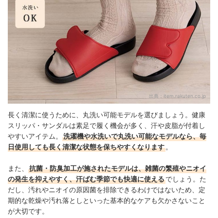
出典：
item.rakuten.co.jp
長く清潔に使うために、丸洗い可能モデルを選びましょう。健康
スリッパ・サンダルは素足で履く機会が多く、汗や皮脂が付着し
やすいアイテム。
洗濯機や水洗いで丸洗い可能なモデルなら、毎
日使用しても長く清潔な状態を保ちやすくなります
。
また、
抗菌・防臭加工が施されたモデルは、雑菌の繁殖やニオイ
の発生を抑えやすく、汗ばむ季節でも快適に使える
でしょう。た
だし、
汚れやニオイの原因菌を排除できる
わけではないため、定
期的な乾燥や汚れ落としといった基本的なケアも欠かさないこと
が大切です。