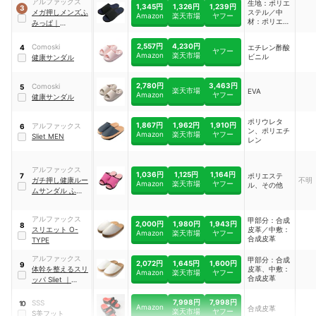
アルファックス
生地：ポリエ
1,345円
1,326円
1,239円
3
メガ押しメンズふ
ステル／中
Amazon
楽天市場
ヤフー
材：ポリエチ
みっぱ
｜
レン
AP508021
2,557円
4,230円
Comoski
エチレン酢酸
4
ヤフー
Amazon
楽天市場
ビニル
健康サンダル
2,780円
3,463円
Comoski
5
楽天市場
EVA
Amazon
ヤフー
健康サンダル
ポリウレタ
1,867円
1,962円
1,910円
アルファックス
6
ン、ポリエチ
Amazon
楽天市場
ヤフー
Sliet MEN
レン
アルファックス
1,036円
1,125円
1,164円
ポリエステ
7
ガチ押し健康ルー
不明
Amazon
楽天市場
ヤフー
ル、その他
ムサンダル ふみっ
ぱ
アルファックス
甲部分：合成
2,000円
1,980円
1,943円
8
スリエット O-
皮革／中敷：
Amazon
楽天市場
ヤフー
合成皮革
TYPE
アルファックス
甲部分：合成
2,072円
1,645円
1,600円
9
体幹を整えるスリ
皮革、中敷：
Amazon
楽天市場
ヤフー
合成皮革
ッパ Sliet
｜
AP508519
7,998円
7,998円
SSS
10
Amazon
合成皮革
楽天市場
ヤフー
S美フット