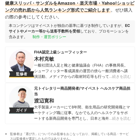
健康スリッパ・サンダルをAmazon・楽天市場・Yahoo!ショッピ
ングの売れ筋から人気ランキング形式でご紹介します
。ぜひ購入
の際の参考にしてください。
本コンテンツはマイベストが独自の基準に基づき制作していますが、
EC
サイトやメーカー等から送客手数料を受領
しており、プロモーションを
含みます。
制作・運営ポリシー
FHA認定上級シューフィッター
木村克敏
一般社団法人足と靴と健康協議会（FHA）の事務局長。
シューフィッター養成講座の運営の傍ら一般消費者へ講
監修者
演活動、メディアからの取材対応等も行っている。 ＜資
…続きを読む
格＞ FHA認定上級シューフィッター（バチェラーオブシ
ューフィッティング） レザーソムリエプロフェッショナ
元トイレタリー商品開発者/マイベスト ヘルスケア商品担
ル（日本革類卸売事業協同組合認定） ＜所属学会・団体
当
＞ 日本靴医学会 会員 足の番人 会員 足育研究会 会員
渡辺寛和
木村克敏のプロフィール
大手製薬メーカーにて8年間、衛生用品の研究開発職とマ
ガイド
ーケティング職に従事。なかでも人のヘルスケアをサポ
ートする新商品開発を専門とし、日本と海外を合わせて
…続きを読む
10製品以上の新製品発売に携わる。 マイベスト入社後は
これまでの開発経験や商品知識を活かし、ヘルスケア商
監修者は「選び方」についてのみ監修をおこなっており、掲載している商品・サービ
品全般の比較検証を担当。「ユーザーが知りたいことを
スは監修者が選定したものではありません。