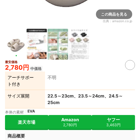
この商品を見る
出典：
amazon.co.jp
最安価格
2,780円
中価格
アーチサポー
不明
ト付き
サイズ展開
22.5～23cm、23.5～24cm、24.5～
25cm
EVA
本体の素材
Amazon
ヤフー
楽天市場
2,780円
3,463円
商品概要