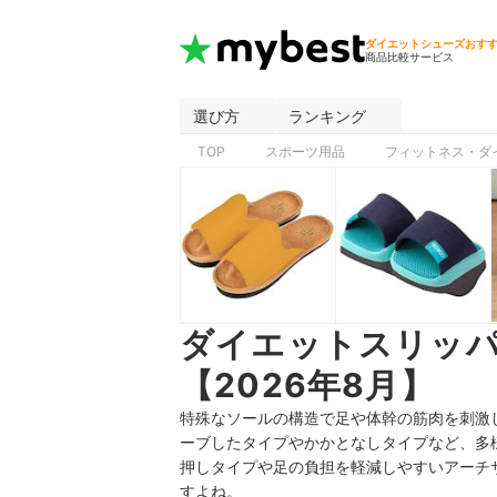
ダイエットシューズおす
商品比較サービス
選び方
ランキング
TOP
スポーツ用品
フィットネス・ダ
ダイエットスリッ
【2026年8月】
特殊なソールの構造で足や体幹の筋肉を刺激
ーブしたタイプやかかとなしタイプなど、多
押しタイプや足の負担を軽減しやすいアーチ
すよね。