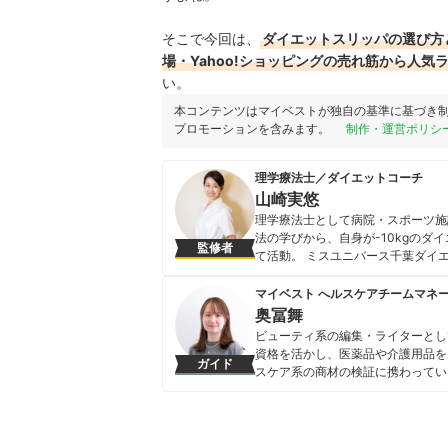
そこで今回は、
ダイエットスリッパの選び方
場・Yahoo!ショッピングの売れ筋から人気
い。
本コンテンツはマイベストが独自の基準に基づき
プロモーションを含みます。
制作・運営ポリシ
理学療法士／ダイエットコーチ
山崎実悠
理学療法士として病院・スポーツ施
法の学びから、自身が-10kgの
監修者
て活動。 ミスユニバース千葉ダイ
の監修と出演、出版した書籍はama
山崎実悠のプロフィール
マイベスト へルスケアチームマネ
奥冨舞
ビューティ系の編集・ライターとし
資格を活かし、医薬品や介護用品を
ガイド
スケア系の商材の検証に携わってい
奥冨舞のプロフィール