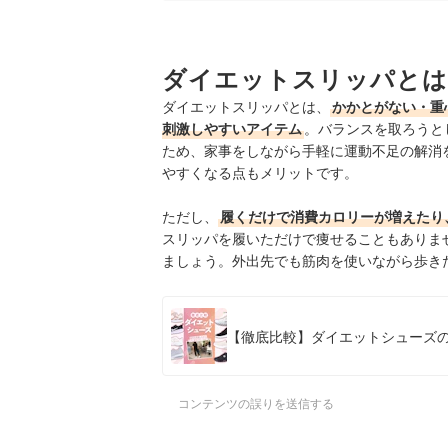
4
足への負担が気になるなら、アーチサポー
5
ダイエットスリッパとは
毎日快適に使いたいなら、通気性が高いモ
ダイエットスリッパとは、
かかとがない・重
ダイエットスリッパ全14商品おすすめ人気ランキ
刺激しやすいアイテム
。バランスを取ろうと
ため、家事をしながら手軽に運動不足の解消
ダイエットを意識している人は、以下のアイテム
やすくなる点もメリットです。
ダイエットスリッパの売れ筋ランキングもチェッ
ただし、
履くだけで消費カロリーが増えたり
スリッパを履いただけで痩せることもありま
ましょう。外出先でも筋肉を使いながら歩き
【徹底比較】ダイエットシューズの
コンテンツの誤りを送信する