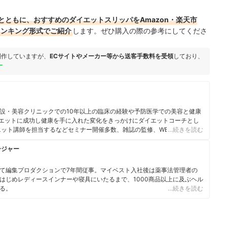
とともに、おすすめのダイエットスリッパをAmazon・楽天市
ランキング形式でご紹介
します。ぜひ購入の際の参考にしてくださ
制作していますが、
ECサイトやメーカー等から送客手数料を受領
しており、
ー
設・美容クリニックでの10年以上の臨床の経験や予防医学での美容と健康
ダイエットに成功し健康を手に入れた変化をきっかけにダイエットコーチとし
エット講師を担当するなどセミナー開催多数、雑誌の監修、WEB動画サイト
…続きを読む
zonランキング「ダイエット部門1位」
ージャー
て編集プロダクションで7年間従事。マイベスト入社後は薬事法管理者の
はじめレディースインナーや寝具にいたるまで、1000商品以上に及ぶヘル
る。
…続きを読む