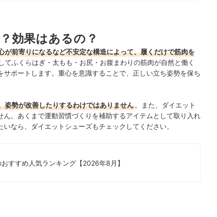
ト機能をチェック
？効果はあるの？
デルにも注目しよう
心が前寄りになるなど不安定な構造によって、履くだけで筋肉を
ング
してふくらはぎ・太もも・お尻・お腹まわりの筋肉が自然と働く
をサポートします。重心を意識することで、正しい立ち姿勢を保ち
も要チェック
ク！
、姿勢が改善したりするわけではありません
。また、ダイエット
せん。あくまで運動習慣づくりを補助するアイテムとして取り入れ
たいなら、ダイエットシューズもチェックしてください。
おすすめ人気ランキング【2026年8月】