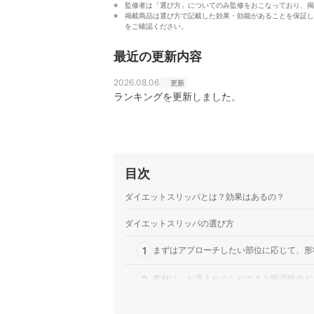
監修者は「選び方」についてのみ監修をおこなっており、掲
掲載商品は選び方で記載した効果・効能があることを保証し
をご確認ください。
最近の更新内容
2026.08.06
更新
ランキングを更新しました。
目次
ダイエットスリッパとは？効果はあるの？
ダイエットスリッパの選び方
1
まずはアプローチしたい部位に応じて、形
2
素材は、お手入れのしやすさと吸湿性のど
3
心地よい刺激を求める人は、足ツボタイプ