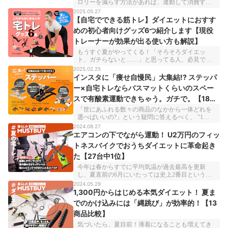
ロリーを減らす方法があれば、運動して消費する
方法もあります。「こうなったらご飯はサラダチ
2025.05.27
キンだけにする！」と、極論に走りがちですが、
【自宅でできる筋トレ】ダイエットにおすす
それではなかなか続かない。そう言われても夏は
めの初心者向けグッズ6つ紹介します【現役
もうすぐそこだし、と焦る前に、まず現実的な目
トレーナーが効果が出る使い方も解説】
標をたててみることをおすすめします。例えば
「お盆までに-2kg」ならどうでしょうか。今回
もうすぐ夏がやってくる！「そろそろダイエッ
は、商品比較サービス「マイベスト」のフィット
ト、ガチらないと……」と思ってる人、必見で
ネス・マタニティ商材担当であり、現役のパーソ
す！今回マイベマガジンでは、自宅で気軽にトレ
2025.02.25
ナルトレーナーでもある前野さんのご助言をもと
ーニングができる、現役トレーナー厳選のおすす
インスタに「痩せ自慢民」大集結!? ステッパ
に、お盆までに-2kgを実現する“効率的なダイエッ
めの宅トレグッズを筋力にあわせた難易度別で紹
ト術”をご紹介します。「ダイエット 食事」「ダイ
ー×自宅トレならバスマットくらいのスペー
介します。「筋力に自信がないから…」「なにか
エット 運動」で検索するのも良いですが「自分に
スで有酸素運動できちゃう。ガチで。【18商
らはじめればいいかわからない…」「ジムは高い
合っているのか」「効果があるのか」気になって
し通うのが面倒…」なんて人に向けて、選び方の
品比較】
いるなら必見！「ダイエットで1番痩せる方法」と
「世にあふれる数々の商品のなかから一体どれを
ポイントと効果を実感できる正しい使い方もトレ
までは言いませんが、本気で痩せたい人の手助け
選べばいいの?」という疑問に答えるべく、 "1番い
ーナーがしっかり解説！せっかくダイエットする
になること間違いなしです。本コンテンツの情報
いもの"を探して日々検証している『マイベスト』
2024.08.27
なら、ただ体重を減らすだけではなく、しっか
は公開時点（2025年5月28日）のマイベストの情報
。のべ3万2000点もの商品を使い比べたなかから、
エアコンの下でながら運動！ U2万円のフィッ
り“筋トレしてボディメイク”を！女性も男性も、
をもとに執筆しております。また、本コンテンツ
テーマ別にべストバイ・アイテムを紹介していく
まずは1週間でもいいのでチャレンジしていきまし
トネスバイクでおうちダイエットに革命起き
内の価格情報はすべて税込みで表記しておりま
のが本特集です。 今回は「#ダイエット」をテー
ょう〜！本コンテンツの情報は公開時点（2025年5
す。
た【27台中1位】
マに、 ステッパー（足ふみマシーン）18商品の比
月23日）のマイベストの情報をもとに執筆してお
較検証で上位になった商品をピックアップ。運動
ります。また、本コンテンツ内の価格情報はすべ
今年は春からすでに平均気温が過去最高を更新
が苦手でも継続できるダイエットに、帰宅後や休
て税込みで表記しております。
し、夏直前の6月にいたっては史上2番目という暑
日の自宅でのトレーニングに、「天気も時間帯も
さでした。「夏までにやせる！」と豪語したもの
2024.05.29
気にせずに運動したい！」すべての人に注目して
の暑くて外に出られずダイエットは停滞。それど
1,300円からはじめる本気ダイエット！ 夏ま
ほしいアイテムです。&nbsp;本コンテンツの情報
ころか、夏休みの旅行や帰省時においしいものを
は公開時点(2025年2月20日)のマイベストの情報を
でのかけ込みには「縄跳び」が効率的！【13
たらふく食べた結果、逆に太ってしまったという
もとに執筆しております。また、本コンテンツ内
商品比較】
人も少なくないのでは。そんな人に向けた今日の
の価格情報はすべて税込みで表記しております。
マストバイは、エアコンのきいた自宅で、好きな
気づいたら、夏目前！薄着になることも増えてき