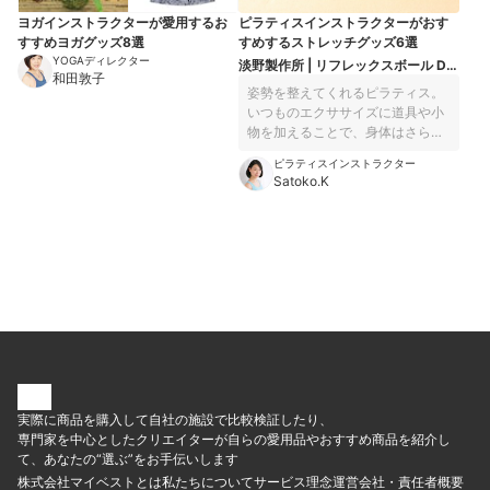
えるグッズを厳選しました！
ヨガインストラクターが愛用するお
ピラティスインストラクターがおす
すすめヨガグッズ8選
すめするストレッチグッズ6選
YOGAディレクター
淡野製作所 | リフレックスボール D-
和田敦子
5965
姿勢を整えてくれるピラティス。
いつものエクササイズに道具や小
物を加えることで、身体はさらに
伸び広がり、深い呼吸が得られ、
ピラティスインストラクター
新鮮な空気をたくさん取り込むこ
Satoko.K
とができます。効果的なワークア
ウトを続けることは、美しい姿勢
に近づくいちばんの早道。 今回は
ピラティスインストラクターであ
る私が、エクササイズの効果をよ
り高めるおすすめのグッズをご紹
介します。優しい音色を聞きなが
ら、オイルマッサージでケアをす
るのも気持ちが安らぐひととき。
身体と心を深く癒しながら本来あ
るべき姿勢へと近づけてくれる、
そんなアイテムばかり揃えまし
実際に商品を購入して自社の施設で比較検証したり、
た。ぜひ参考になさってくださ
専門家を中心としたクリエイターが自らの愛用品やおすすめ商品を紹介し
い！
て、あなたの“選ぶ”をお手伝いします
株式会社マイベストとは
私たちについて
サービス理念
運営会社・責任者概要