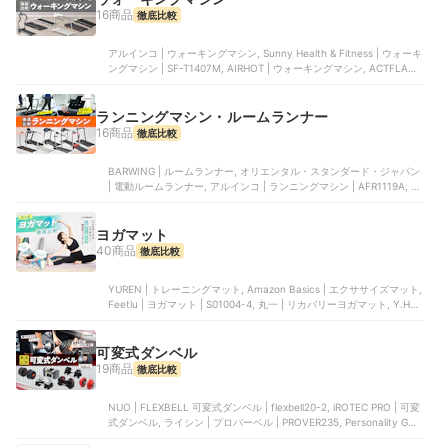
16商品
徹底比較
アルインコ | ウォーキングマシン, Sunny Health & Fitness | ウォーキ
ングマシン | SF-T1407M, AIRHOT | ウォーキングマシン, ACTFLAME
| ルームランナー, Jujwooo | ランニングマシン | DFHG
ランニングマシン・ルームランナー
16商品
徹底比較
BARWING | ルームランナー, オリエンタル・スタンダード・ジャパン
| 電動ルームランナー, アルインコ | ランニングマシン | AFR1119A, オ
リエンタル・スタンダード・ジャパン | 電動ルームランナー, ステディ
ジャパン | ルームランナー | ST152
ヨガマット
40商品
徹底比較
YUREN | トレーニングマット, Amazon Basics | エクササイズマット,
Feetlu | ヨガマット | S01004-4, 丸一 | リカバリーヨガマット, Y.H.S
| Soomloom ヨガマット
可変式ダンベル
19商品
徹底比較
NUO | FLEXBELL 可変式ダンベル | flexbell20-2, iROTEC PRO | 可変
式ダンベル, ライシン | プロバーベル | PROVER235, Personality Gym
AB | 可変式ダンベル, オールマーケットジャパン | 可変式ダンベルセ