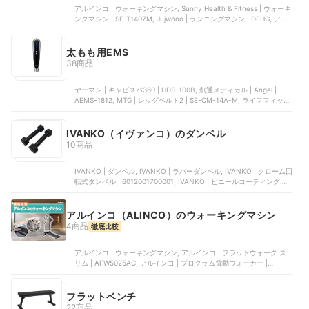
アルインコ | ウォーキングマシン, Sunny Health & Fitness | ウォーキ
ングマシン | SF-T1407M, Jujwooo | ランニングマシン | DFHG, アル
インコ | プログラム電動ウォーカー | AFW5014, 錦商事 | ルームラン
ナー
太もも用EMS
38商品
ヤーマン | キャビスパ360 | HDS-100B, 創通メディカル | Angel |
AEMS-1812, MTG | レッグベルト2 | SE-CM-14A-M, ライフフィット
| Vトレアプローチ | Fit020, ヤーマン | スパトレーナー | MS60N
IVANKO（イヴァンコ）のダンベル
10商品
IVANKO | ダンベル, IVANKO | ラバーダンベル, IVANKO | クローム回
転式ダンベル | 6012001700001, IVANKO | ビニールコーティングダ
ンベル | 6012006100010, IVANKO | RUBK ラバープレートダンベル
セット | m64215
アルインコ（ALINCO）のウォーキングマシン
4商品
徹底比較
アルインコ | ウォーキングマシン, アルインコ | フラットウォーク ス
リム | AFW5025AC, アルインコ | プログラム電動ウォーカー |
AFW5014, アルインコ | 自走式ウォーカー7019 | EXW7019
フラットベンチ
22商品