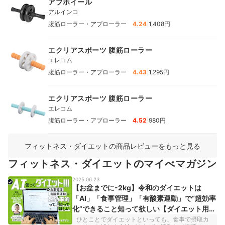
アブホイール
アルインコ
|
腹筋ローラー・アブローラー
4.24
1,408円
エクリアスポーツ 腹筋ローラー
エレコム
|
腹筋ローラー・アブローラー
4.43
1,295円
エクリアスポーツ 腹筋ローラー
エレコム
|
腹筋ローラー・アブローラー
4.52
980円
フィットネス・ダイエットの商品レビューをもっと見る
フィットネス・ダイエットのマイべマガジン
2025.06.23
【お盆までに-2kg】令和のダイエットは
「AI」「食事管理」「有酸素運動」で“超効率
化”できること知って欲しい【ダイエット用プ
ロンプト付き】
ひとことでダイエットといっても、食事で摂取カ