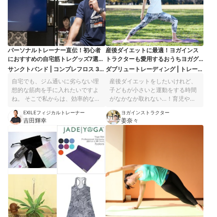
パーソナルトレーナー直伝！初心者
産後ダイエットに最適！ヨガインス
におすすめの自宅筋トレグッズ7選
トラクターも愛用するおうちヨガグ
【これがあればジム通い不要】
ッズ7選
サンクトバンド | コンプレフロス 3イ
ダブリュートレーディング | トレーニ
ンチ （エクストラヘビー）
ングチューブ ゴムバンド
自宅でも、ジム通いに劣らない理
産後ダイエットをしたいけれど、
想的な筋肉を手に入れたいですよ
子どもが小さいと運動をする時間
ね。 そこで私からは、効率的な筋
がなかなか取れない…！育児や家
トレに欠かせない、厳選したツー
事に忙しいママにおすすめのおう
EXILEフィジカルトレーナー
ヨガインストラクター
ルやサプリメントをご紹介しま
ちヨガを深めるグッズを紹介しま
吉田輝幸
姜奈々
す！
す。 忙しい毎日の中で、スキマ時
間に気軽に行える身体を整えてく
れるグッズたち。例えば歯を磨い
ているとき、テレビをみていると
きなど「〜しながら」行えるもの
もありますよ。 私自身も妊娠中に
体重が12kg増えたのですが、出産
後に自宅で少しずつヨガをするこ
とでスルッと妊娠前の体重に戻す
ことができました。自分自身の身
体で試行錯誤しながら、本当に使