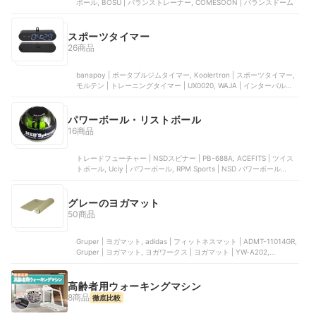
ボール, BOSU | バランストレーナー, COMESOON | バランスドーム
はヨガをしていいの？」「生理痛
がつらい」などといった、 悩みや
疑問にお応えする“お役立ちアイテ
スポーツタイマー
ム”もご紹介！！ ぜひヨガと合わ
26商品
せて毎日の生活に取り入れ、かっ
こよくパワフルな大人女子を目指
banapoy | ポータブルジムタイマー, Koolertron | スポーツタイマー,
しましょう！
モルテン | トレーニングタイマー | UX0020, WAJA | インターバルタ
イマー, Jhering | スポーツタイマー 4 | IZ-KR6U-ZGJ3
パワーボール・リストボール
16商品
トレードフューチャー | NSDスピナー | PB-688A, ACEFITS | ツイス
トボール, Uciy | パワーボール, RPM Sports | NSD パワーボール
350Hz Metal Pro Diablo , NSD Power ball | パワーボール 280Hz
Autostart Pro | 5060109201284
グレーのヨガマット
50商品
Gruper | ヨガマット, adidas | フィットネスマット | ADMT-11014GR,
Gruper | ヨガマット, ヨガワークス | ヨガマット | YW-A202,
MAKERS | トレーニングマット
高齢者用ウォーキングマシン
8商品
徹底比較