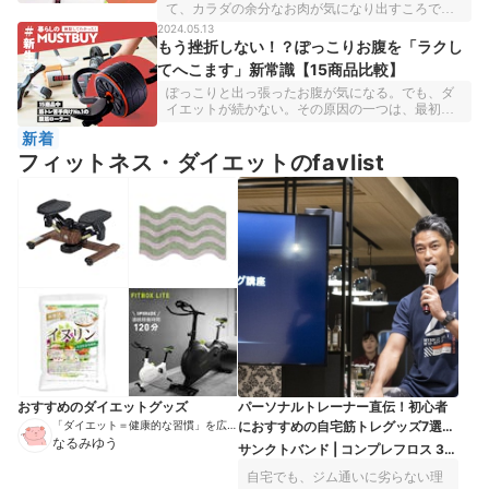
ときにスマホやTVを見ながら全身運動ができるフ
て、カラダの余分なお肉が気になり出すころで
ィットネスバイク。使ったことがない人は、ジム
す。なんとか落としたいけど、本格的なトレーニ
2024.05.13
にある大型のものを想像するかもしれませんが、
ングはハードルが高い……。忙しくてそんなに時
もう挫折しない！？ぽっこりお腹を「ラクし
家庭用のフィットネスバイクはコンパクトで静
間はかけられない……。となかなか重い腰が上が
か。しかも家に置くことで、さまざまなメリット
てへこます」新常識【15商品比較】
らないという人も多いですよね。そんな人におす
があるんです。そこで今回は、『マイベスト』の
すめしたいのが、子どもの頃によく使ったあの
ぽっこりと出っ張ったお腹が気になる。でも、ダ
フィットネスバイク27台比較で最高評価だった1台
「縄跳び」。手軽だからこそ侮りがちですが、こ
イエットが続かない。その原因の一つは、最初か
を、普段ほとんど運動しない筆者が体験。使用し
れ、実は「効率よくカロリー消費できる」フィッ
らハードルを上げすぎてしまうことかもしれませ
て感じた買うべき理由をお伝えします！&nbsp;本
新着
トネスアイテムなんです。そうはいっても、縄跳
ん。例えば、今回ご紹介する腹筋ローラー。普通
コンテンツの情報は公開時点（2024年8月23日）の
びってどれも一緒じゃないの？100均じゃダメな
フィットネス・ダイエットのfavlist
の腹筋より負荷をかけられるトレーニングアイテ
マイベストの情報をもとに執筆しております。ま
の？と思いますよね。でも今回、13商品を跳び比
ムとして人気な一方、実際に使ってみると、ガチ
た、本コンテンツ内の価格情報はすべて税込みで
べてみたところ、実は商品ごとに細部の工夫があ
負荷すぎて初心者にはかなりキツイ&amp;結果続か
表記しております。
り、跳びやすさや回しやすさといった「当たり
なくなるアイテムの代表でもあります。しかし、
前」と思いがちのところに差があることがわかり
人気の15商品の検証を繰り返す中で「トレーニン
ました。そんな当然ともいえる「飛びやすい・回
グ派向き」とは逆に「ハードルを下げる」ことを
しやすい・使いやすい」の三拍子すべてそろった
目的とした逸品を発見しました。それが「ラクし
No.1アイテムが「SUPLI」の縄跳び。ここから
てお腹をへこます」を実現するマストバイ、MRG
は、「夏前の追い込みをかけられる」マストバイ
JAPAN「BODY RAJA ｜ プランク用腹筋ローラ
をご紹介します！本コンテンツの情報は公開時点
ー」です。本コンテンツの情報は公開時点（2024
（2024年5月24日）のマイベストの情報をもとに執
年3月29日）のマイベストの情報をもとに執筆して
筆しております。また、本コンテンツ内の価格情
おります。また、本コンテンツ内の価格情報はす
報はすべて税込で表記しております。
べて税込で表記しております。
おすすめのダイエットグッズ
パーソナルトレーナー直伝！初心者
「ダイエット＝健康的な習慣」を広め
におすすめの自宅筋トレグッズ7選
る伝道師
なるみゆう
【これがあればジム通い不要】
サンクトバンド | コンプレフロス 3イ
ンチ （エクストラヘビー）
自宅でも、ジム通いに劣らない理