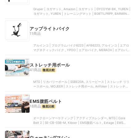
Gruper | ヨガマット, Amazon | ヨガマット | GYCOYM-BK, YUREN |
ヨガマット, YUREN | トレーニングマット | ‎B08T1LPRPP, BARWING
| ヨガマット
アップライトバイク
11商品
アルインコ | プログラムバイク6223 | AFB6223, アルインコ | エアロ
マグネティックバイク , YPOO | エアロバイク, MERACH | エアロバイ
ク, MAKERS | Home Bike エアロバイク 家庭用 静音 マグネット負荷
方式 ブラック
ストレッチ用ポール
41商品
徹底比較
MTG | リカバリーポール | SSBE20A, スリーピース | ストレッチ リリ
ースポール, MOJEER | ストレッチ用ポール, AnYoker | ストレッチ用
ポール, Ultimate Life | ストレッチ用ポール
EMS腹筋ベルト
18商品
徹底比較
オークローンマーケティング | アクティブスレンダー, MTG | Core
Belt 2 | SE-CB-03B-M, Kiboer | EMS腹筋ベルト, Extage | EMS
BELT, ジョイナス | さらばジェルシート EMS腹筋ベルト | 3B-3552
ウォーキングマシン