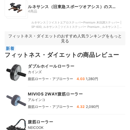
ット
ルネサンス（旧東急スポーツオアシス）のステ
ッパー
4商品
ルネサンス | ツイストエアロステッパーPremium 木目調ステッパー |
SP-600, ルネサンス | ツイストステッパー Premium , ルネサンス | ツ
イストステッパーPremium 負荷調節つき | SP-700, ルネサンス | エア
フィットネス・ダイエットのおすすめ人気ランキングをもっと
ロ ステッパー | SP-500
見る
新着
フィットネス・ダイエットの商品レビュー
ダブルホイールローラー
カインズ
|
腹筋ローラー・アブローラー
4.03
1,280円
MIVIOS 2WAY腹筋ローラー
アルインコ
|
腹筋ローラー・アブローラー
4.32
2,090円
腹筋ローラー
NEICOOK