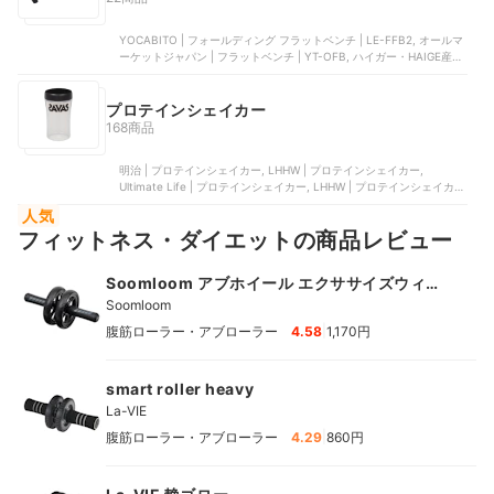
YOCABITO | フォールディング フラットベンチ | LE-FFB2, オールマ
ーケットジャパン | フラットベンチ | YT-OFB, ハイガー・HAIGE産業
| フラットベンチ | HG-FB101, YOCABITO | マルチシットアップベン
チ | LE-B40, コンポジット | 折りたたみフラットベンチ
プロテインシェイカー
168商品
明治 | プロテインシェイカー, LHHW | プロテインシェイカー,
Ultimate Life | プロテインシェイカー, LHHW | プロテインシェイカ
ー, 九南サービス | タンパクオトメシェイカー
人気
フィットネス・ダイエットの商品レビュー
Soomloom アブホイール エクササイズウィル
スリムトレーナー
Soomloom
|
腹筋ローラー・アブローラー
4.58
1,170円
smart roller heavy
La-VIE
|
腹筋ローラー・アブローラー
4.29
860円