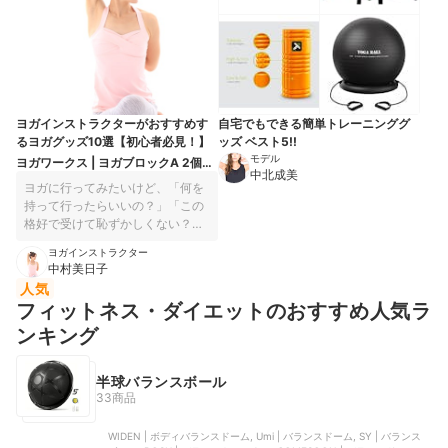
り高めるおすすめのグッズをご紹
介します。優しい音色を聞きなが
ら、オイルマッサージでケアをす
るのも気持ちが安らぐひととき。
身体と心を深く癒しながら本来あ
るべき姿勢へと近づけてくれる、
そんなアイテムばかり揃えまし
ヨガインストラクターがおすすめす
自宅でもできる簡単トレーニンググ
た。ぜひ参考になさってくださ
るヨガグッズ10選【初心者必見！】
ッズ ベスト5!!
い！
モデル
ヨガワークス | ヨガブロックA 2個セ
中北成美
ット
ヨガに行ってみたいけど、「何を
持って行ったらいいの？」「この
格好で受けて恥ずかしくない？」
など、初めてのときは不安がいっ
ヨガインストラクター
ぱいなもの。そんな一歩踏み出せ
中村美日子
ないあなたに、ヨガインストラク
人気
ターである私がおすすめのグッズ
フィットネス・ダイエットのおすすめ人気ラ
をご紹介します。 スタジオ・自宅
ンキング
でヨガを楽しむときに便利なアイ
テムや、このグッズを持っている
ことでYoginiへ一歩前進！という
半球バランスボール
もの、ヨガの後に食べるとより美
33商品
しく健康になれる、愛用のプロテ
インも載せています♪また女性につ
WIDEN | ボディバランスドーム, Umi | バランスドーム, SY | バランス
きものの「冷え」や「生理のとき