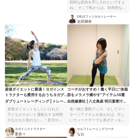
想的な筋肉を手に入れたいですよ
ね。 そこで私からは、効率的な筋
トレに欠かせない、厳選したツー
EXILEフィジカルトレーナー
ルやサプリメントをご紹介しま
吉田輝幸
す！
産後ダイエットに最適！ヨガインス
コーチがおすすめ！働く平日に“体脂
トラクターも愛用するおうちヨガグ
肪をメラメラ燃やす“アイテム10選
ッズ7選
ダブリュートレーディング | トレーニ
自然健康社 | 八丈島産 明日葉青汁粉
ングチューブ ゴムバンド
末
産後ダイエットをしたいけれど、
食べ物と運動グッズ、そしてマッ
子どもが小さいと運動をする時間
サージアイテムを揃えれば、忙し
がなかなか取れない…！育児や家
いウィークデーでも美ボディを目
事に忙しいママにおすすめのおう
指してダイエットトレーニングす
ヨガインストラクター
セルフトレーニングコーチ
ちヨガを深めるグッズを紹介しま
ることができます！ 朝のエネルギ
姜奈々
なお
す。 忙しい毎日の中で、スキマ時
ーチャージで代謝を高めれば、同