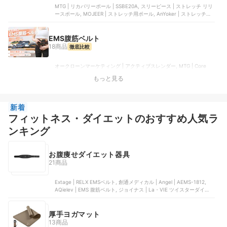
MTG | リカバリーポール | SSBE20A, スリーピース | ストレッチ リリ
ースポール, MOJEER | ストレッチ用ポール, AnYoker | ストレッチ用
ポール, Ultimate Life | ストレッチ用ポール
EMS腹筋ベルト
18商品
徹底比較
オークローンマーケティング | アクティブスレンダー, MTG | Core
Belt 2 | SE-CB-03B-M, Kiboer | EMS腹筋ベルト, Extage | EMS
もっと見る
BELT, ジョイナス | さらばジェルシート EMS腹筋ベルト | 3B-3552
新着
フィットネス・ダイエットのおすすめ人気ラ
ンキング
お腹痩せダイエット器具
21商品
Extage | RELX EMSベルト, 創通メディカル | Angel | AEMS-1812,
AQielev | EMS 腹筋ベルト, ジョイナス | La・VIE ツイスターダイエッ
ト, リンコウ | ems腹筋ベルト | emsbelt14n-10m
厚手ヨガマット
13商品