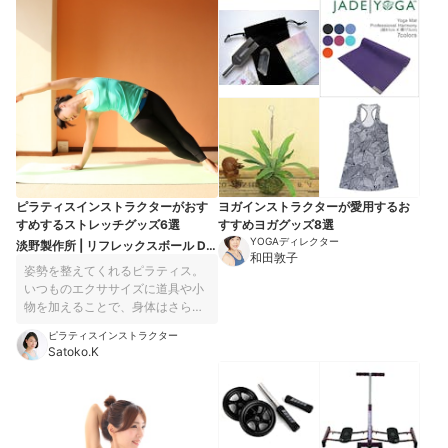
間に気軽に行える身体を整えてく
じ生活でも消費できるエネルギー
れるグッズたち。例えば歯を磨い
が大幅にUP！仕事中も小腹が減っ
ているとき、テレビをみていると
たら我慢しなくてOKです！上手に
きなど「〜しながら」行えるもの
間食をして「美肌とメリハリボデ
もありますよ。 私自身も妊娠中に
ィ」に欠かせない栄養素を取り入
体重が12kg増えたのですが、出産
れましょう。 帰宅したら短時間で
後に自宅で少しずつヨガをするこ
サクッと体脂肪を燃焼させる有酸
とでスルッと妊娠前の体重に戻す
素運動を。入浴後はマッサージで
ことができました。自分自身の身
溜まった疲労と老廃物をごっそり
体で試行錯誤しながら、本当に使
流せば、翌朝にむくみを残さず小
えるグッズを厳選しました！
顔&amp;美脚が実現します。一緒
ピラティスインストラクターがおす
ヨガインストラクターが愛用するお
にセルフトレーニング、しちゃい
すめするストレッチグッズ6選
すすめヨガグッズ8選
ましょ♪
YOGAディレクター
淡野製作所 | リフレックスボール D-
和田敦子
5965
姿勢を整えてくれるピラティス。
いつものエクササイズに道具や小
物を加えることで、身体はさらに
伸び広がり、深い呼吸が得られ、
ピラティスインストラクター
新鮮な空気をたくさん取り込むこ
Satoko.K
とができます。効果的なワークア
ウトを続けることは、美しい姿勢
に近づくいちばんの早道。 今回は
ピラティスインストラクターであ
る私が、エクササイズの効果をよ