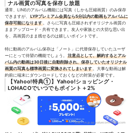
ナル画質の写真を保存し放題
通常、LINEのアルバム機能には写真（しかも圧縮画質）のみ保存
できますが、
LYPプレミアム会員なら5分以内の動画もアルバムに
保存可能になります
。さらに写真も圧縮されずオリジナル画質の
ままアップロード・共有できます。友人や家族との大切な思い出
を、高画質のまま残せるのは嬉しいポイントです。
特に動画のアルバム保存は「ノート」に代替保存していたユーザ
ーにとって待望の機能でしょう。
注意点として、解約するとアル
バム内の動画は30日後に自動削除され、保存していたオリジナル
画質の写真も標準画質に変換されてしまいます
。大事な動画は解
約前に端末にダウンロードしておくなどの対策が必要です。
【Yahoo!特典①】Yahoo!ショッピング・
LOHACOでいつでもポイント＋2%
出典：
ck.jp.ap.valuecommerce.com