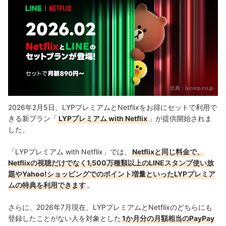
出典：
lycorp.co.jp
2026年2月5日、LYPプレミアムとNetflixをお得にセットで利用で
きる新プラン「
LYPプレミアム with Netflix
」が提供開始されま
した。
「LYPプレミアム with Netflix」では、
Netflixと同じ料金で、
Netflixの視聴だけでなく1,500万種類以上のLINEスタンプ使い放
題やYahoo!ショッピングでのポイント増量といったLYPプレミア
ムの特典を利用できます
。
さらに、2026年7月現在、LYPプレミアムとNetflixのどちらにも
登録したことがない人を対象とした
1か月分の月額相当のPayPay