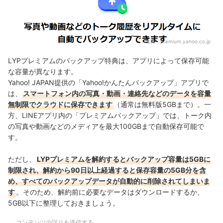
出典：
premium.yahoo.co.jp
LYPプレミアムのバックアップ特典は、アプリによって保存可能
な容量が異なります。
Yahoo! JAPAN提供の「Yahoo!かんたんバックアップ」アプリで
は、
スマートフォン内の写真・動画・連絡先などのデータを
容量
無制限
でクラウドに保存できます
（通常は無料版5GBまで）。一
方、LINEアプリ内の「プレミアムバックアップ」では、トーク内
の写真や動画などのメディアを
最大100GBまで
自動保存可能で
す。
ただし、
LYPプレミアムを解約するとバックアップ容量は5GBに
制限され、解約から90日以上経過すると保存容量の5GB分を含
め、すべてのバックアップデータが自動的に削除されてしまいま
す
。そのため、解約前に必要なデータはダウンロードするか、
5GB以下に整理しておきましょう。
コンテンツの誤りを送信する