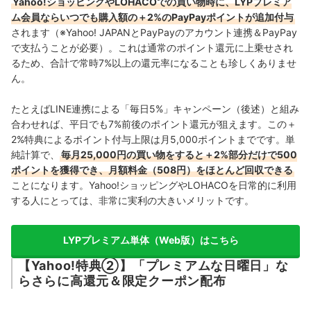
Yahoo!ショッピングやLOHACOでの買い物時に、LYPプレミア
ム会員ならいつでも購入額の＋2%のPayPayポイントが追加付与
されます（※Yahoo! JAPANとPayPayのアカウント連携＆PayPay
で支払うことが必要）。これは通常のポイント還元に上乗せされ
るため、合計で常時7%以上の還元率になることも珍しくありませ
ん。
たとえばLINE連携による「毎日5%」キャンペーン（後述）と組み
合わせれば、平日でも7%前後のポイント還元が狙えます。この＋
2%特典によるポイント付与上限は月5,000ポイントまでです。単
純計算で、
毎月25,000円の買い物をすると＋2%部分だけで500
ポイントを獲得でき、月額料金（508円）をほとんど回収できる
ことになります。Yahoo!ショッピングやLOHACOを日常的に利用
する人にとっては、非常に実利の大きいメリットです。
LYPプレミアム単体（Web版）はこちら
【Yahoo!特典②】「プレミアムな日曜日」な
らさらに高還元＆限定クーポン配布