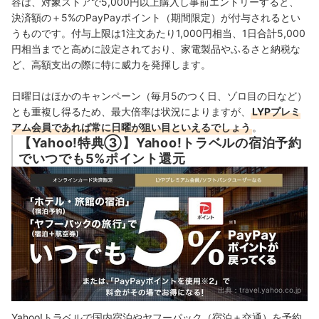
容は、対象ストアで5,000円以上購入し事前エントリーすると、
決済額の＋5%のPayPayポイント（期間限定）が付与されるとい
うものです。付与上限は1注文あたり1,000円相当、1日合計5,000
円相当までと高めに設定されており、家電製品やふるさと納税な
ど、高額支出の際に特に威力を発揮します。
日曜日はほかのキャンペーン（毎月5のつく日、ゾロ目の日など）
とも重複し得るため、最大倍率は状況によりますが、
LYPプレミ
アム会員であれば常に日曜が狙い目といえるでしょう
。
【Yahoo!特典③】Yahoo!トラベルの宿泊予約
でいつでも5%ポイント還元
出典：
travel.yahoo.co.jp
Yahoo!トラベルで国内宿泊やヤフーパック（宿泊＋交通）を予約