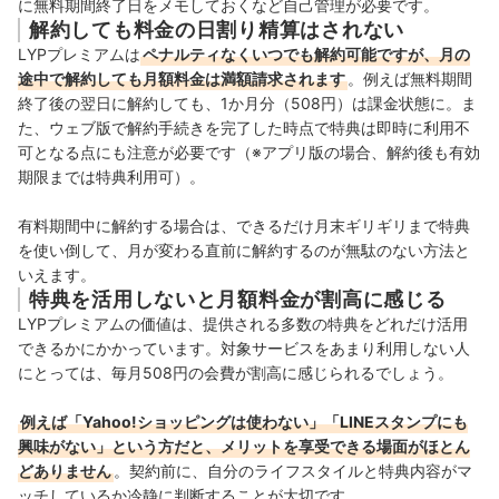
に無料期間終了日をメモしておくなど自己管理が必要です。
解約しても料金の日割り精算はされない
LYPプレミアムは
ペナルティなくいつでも解約可能ですが、月の
途中で解約しても月額料金は満額請求されます
。例えば無料期間
終了後の翌日に解約しても、1か月分（508円）は課金状態に。ま
た、ウェブ版で解約手続きを完了した時点で特典は即時に利用不
可となる点にも注意が必要です（※アプリ版の場合、解約後も有効
期限までは特典利用可）。
有料期間中に解約する場合は、できるだけ月末ギリギリまで特典
を使い倒して、月が変わる直前に解約するのが無駄のない方法と
いえます。
特典を活用しないと月額料金が割高に感じる
LYPプレミアムの価値は、提供される多数の特典をどれだけ活用
できるかにかかっています。対象サービスをあまり利用しない人
にとっては、毎月508円の会費が割高に感じられるでしょう。
例えば「Yahoo!ショッピングは使わない」「LINEスタンプにも
興味がない」という方だと、メリットを享受できる場面がほとん
どありません
。契約前に、自分のライフスタイルと特典内容がマ
ッチしているか冷静に判断することが大切です。