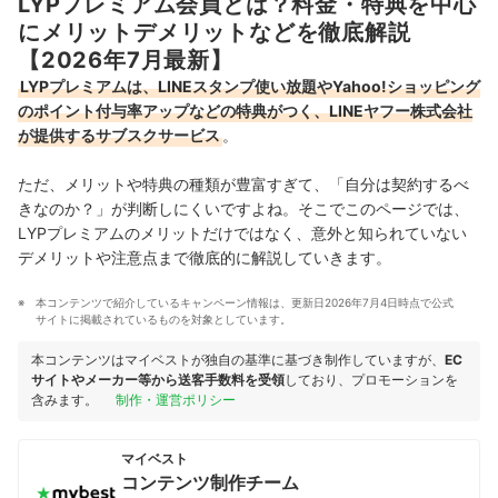
LYPプレミアム会員とは？料金・特典を中心
にメリットデメリットなどを徹底解説
【2026年7月最新】
LYPプレミアムは、LINEスタンプ使い放題やYahoo!ショッピング
のポイント付与率アップなどの特典がつく、LINEヤフー株式会社
が提供するサブスクサービス
。
ただ、メリットや特典の種類が豊富すぎて、「自分は契約するべ
きなのか？」が判断しにくいですよね。そこでこのページでは、
LYPプレミアムのメリットだけではなく、意外と知られていない
デメリットや注意点まで徹底的に解説していきます。
本コンテンツで紹介しているキャンペーン情報は、更新日2026年7月4日時点で公式
サイトに掲載されているものを対象としています。
本コンテンツはマイベストが独自の基準に基づき制作していますが、
EC
サイトやメーカー等から送客手数料を受領
しており、プロモーションを
含みます。
制作・運営ポリシー
マイベスト
コンテンツ制作チーム