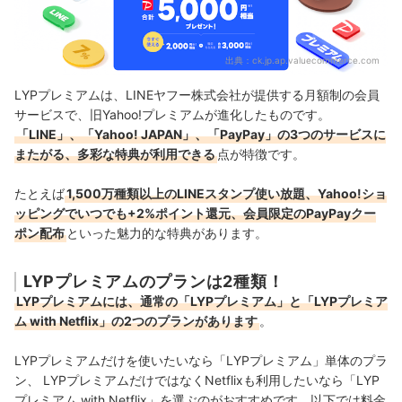
【Yahoo!特典①】Yahoo!ショッピング・LOHACOでいつでもポイ
ント＋2%
出典：
ck.jp.ap.valuecommerce.com
【Yahoo!特典②】「プレミアムな日曜日」ならさらに高還元＆限定
クーポン配布
LYPプレミアムは、LINEヤフー株式会社が提供する月額制の会員
サービスで、旧Yahoo!プレミアムが進化したものです。
【Yahoo!特典③】Yahoo!トラベルの宿泊予約でいつでも5%ポイン
「LINE」、「Yahoo! JAPAN」、「PayPay」の3つのサービスに
ト還元
またがる、多彩な特典が利用できる
点が特徴です。
【その他特典①】会員限定の高還元PayPayクーポンが取得可能
たとえば
1,500万種類以上のLINEスタンプ使い放題、Yahoo!ショ
【その他特典②】スマホのデータを容量無制限でバックアップ
ッピングでいつでも+2%ポイント還元、会員限定のPayPayクー
ポン配布
といった魅力的な特典があります。
契約前に知っておきたいLYPプレミアムのデメリット・注意点
年額プランがない（月額払いしか選択できない）
LYPプレミアムのプランは2種類！
LYPプレミアムには、通常の「LYPプレミアム」と「LYPプレミア
無料期間終了後は自動で有料会員になってしまう
ム with Netflix」の2つのプランがあります
。
解約しても料金の日割り精算はされない
LYPプレミアムだけを使いたいなら「LYPプレミアム」単体のプラ
特典を活用しないと月額料金が割高に感じる
ン、 LYPプレミアムだけではなくNetflixも利用したいなら「LYP
プレミアム with Netflix」を選ぶのがおすすめです。以下では料金