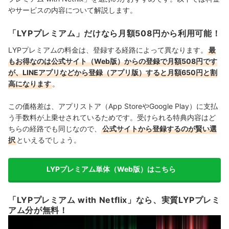
旧Yahoo!プレミアムより無料期間が短い
やサービスの内容について解説します。
【まとめ】LYPプレミアムがおすすめな人
「LYPプレミアム」だけなら月額508円から利用可能！
LYPプレミアムに関するよくある質問（FAQ）
LYPプレミアムの料金は、登録する経路によって異なります。
最
もお得なのは公式サイト（Web版）からの登録で月額508円です
Q. 5,000円相当の入会特典（PayPayポイント）はいつもらえます
が、LINEアプリなどから登録（アプリ版）すると月額650円と割
か？
高になります
。
Q. ソフトバンクやワイモバイルユーザーはLYPプレミアムを無料で
使えるって本当？
この価格差は、アプリストア（App StoreやGoogle Play）に支払
う手数料が上乗せされているためです。受けられる特典内容はど
Q. 無料期間中に解約しても本当に料金はかかりませんか？
ちらの経路でも同じなので、
公式サイトから登録するのが賢い選
択
といえるでしょう。
Q. 支払い方法は？
LYPプレミアム単体（Web版）はこちら
「LYPプレミアム with Netflix」なら、実質LYPプレミ
アム分が無料！