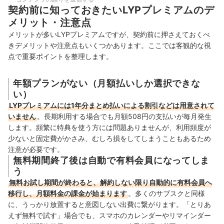
契約前に知っておきたいLYPプレミアムのデ
メリット・注意点
メリットが多いLYPプレミアムですが、契約前に押さえておくべ
きデメリットや注意点もいくつかあります。ここでは客観的な視
点で重要ポイントを整理します。
年額プランがない（月額払いしか選択できな
い）
LYPプレミアムには1年分まとめ払いによる割引などは用意されて
いません
。長期利用する場合でも月額508円の支払いが毎月発生
します。頻繁に特典を使う方には問題ありませんが、利用頻度が
少ないと固定費がかさみ、むしろ損をしてしまうこともあるため
注意が必要です。
無料期間終了後は自動で有料会員になってしま
う
無料お試し期間が終わると、解約しない限り自動的に有料会員へ
移行し、月額料金の課金が始まります
。多くのサブスクと同様
に、うっかり放置すると意図しない出費に繋がります。「とりあ
えず無料で試す」場合でも、スマホのカレンダーやリマインダー