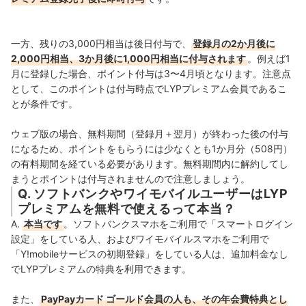
一方、残りの3,000円相当は後日付与で、
登録月の2か月後に
2,000円相当、3か月後に1,000円相当に付与されます
。例えば1
月に登録した場合、ポイント付与は3〜4月頃となります。注意点
として、このポイントは付与時点でLYPプレミアム会員であるこ
とが条件です。
ウェブ版の場合、無料期間（登録月＋翌月）が終わった後の付与
になるため、ポイントをもらうには少なくとも1か月分（508円）
の有料期間を経ている必要があります。無料期間内に解約してし
まうとポイントは付与されませんので注意しましょう。
Q. ソフトバンクやワイモバイルユーザーはLYP
プレミアムを無料で使えるって本当？
A.
本当です
。ソフトバンクスマホをご利用で「スマートログイン
設定」をしている人、およびワイモバイルスマホをご利用で
「Y!mobileサービスの初期登録」をしている人は、追加料金なし
でLYPプレミアムの特典を利用できます。
また、
PayPayカード ゴールド会員の人も、その年会費特典とし