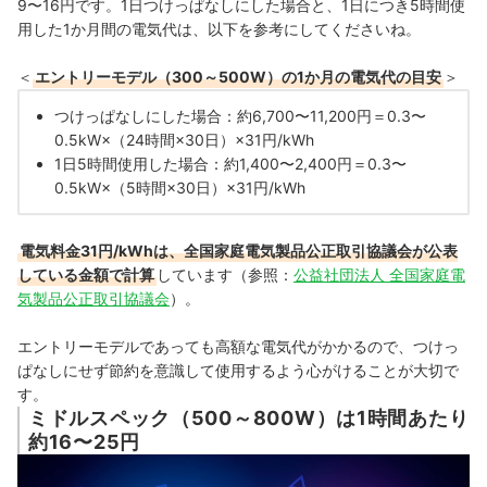
9〜16円です。1日つけっぱなしにした場合と、1日につき5時間使
用した1か月間の電気代は、以下を参考にしてくださいね。
＜
エントリーモデル（300～500W）の1か月の電気代の目安
＞
つけっぱなしにした場合：約6,700〜11,200円＝0.3〜
0.5kW×（24時間×30日）×31円/kWh
1日5時間使用した場合：約1,400〜2,400円＝0.3〜
0.5kW×（5時間×30日）×31円/kWh
電気料金31円/kWhは、全国家庭電気製品公正取引協議会が公表
している金額で計算
しています（参照：
公益社団法人 全国家庭電
気製品公正取引協議会
）。
エントリーモデルであっても高額な電気代がかかるので、つけっ
ぱなしにせず節約を意識して使用するよう心がけることが大切で
す。
ミドルスペック（500～800W）は1時間あたり
約16〜25円