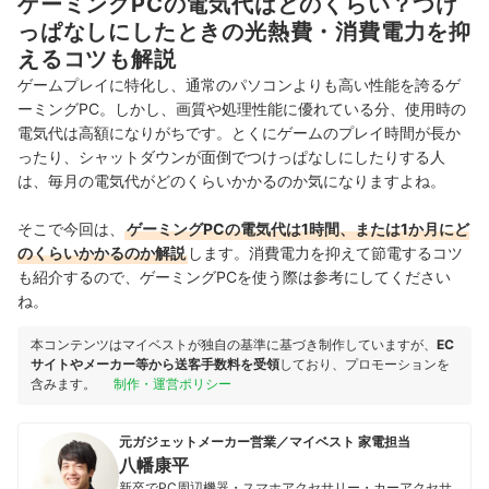
ゲーミングPCの電気代はどのくらい？つけ
っぱなしにしたときの光熱費・消費電力を抑
えるコツも解説
ゲームプレイに特化し、通常のパソコンよりも高い性能を誇るゲ
ーミングPC。しかし、画質や処理性能に優れている分、使用時の
電気代は高額になりがちです。とくにゲームのプレイ時間が長か
ったり、シャットダウンが面倒でつけっぱなしにしたりする人
は、毎月の電気代がどのくらいかかるのか気になりますよね。
そこで今回は、
ゲーミングPCの電気代は1時間、または1か月にど
のくらいかかるのか解説
します。消費電力を抑えて節電するコツ
も紹介するので、ゲーミングPCを使う際は参考にしてください
ね。
本コンテンツはマイベストが独自の基準に基づき制作していますが、
EC
サイトやメーカー等から送客手数料を受領
しており、プロモーションを
含みます。
制作・運営ポリシー
元ガジェットメーカー営業／マイベスト 家電担当
八幡康平
新卒でPC周辺機器・スマホアクセサリー・カーアクセサ