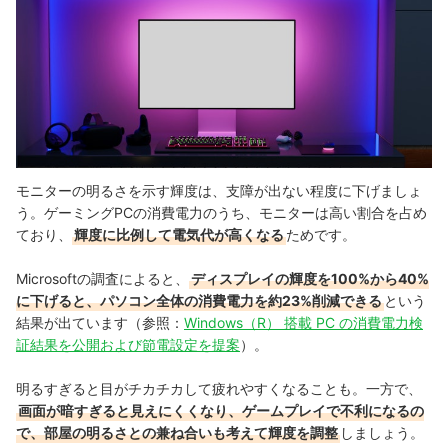
モニターの明るさを示す輝度は、支障が出ない程度に下げましょ
う。ゲーミングPCの消費電力のうち、モニターは高い割合を占め
ており、
輝度に比例して電気代が高くなる
ためです。
Microsoftの調査によると、
ディスプレイの輝度を100%から40%
に下げると、パソコン全体の消費電力を約23%削減できる
という
結果が出ています（参照：
Windows（R） 搭載 PC の消費電力検
証結果を公開および節電設定を提案
）。
明るすぎると目がチカチカして疲れやすくなることも。一方で、
画面が暗すぎると見えにくくなり、ゲームプレイで不利になるの
で、部屋の明るさとの兼ね合いも考えて輝度を調整
しましょう。