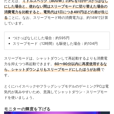
たとえば、
ミドルスペック（800W）のPCを1日中つけっぱなし
にした場合と、使わない間はスリープモードに切り替えた場合の
消費電力を比較すると、電気代は1日につき491円ほどの差が生じ
る
ことに。なお、スリープモード時の消費電力は、約14Wで計算
しています。
つけっぱなしにした場合：約595円
スリープモード（12時間）も駆使した場合：約104円
スリープモードは、シャットダウンして再起動するよりも消費電
力を抑えつつ再起動できます。
60〜90分以内に再度使用するな
ら、シャットダウンよりもスリープモードにしたほうがお得
で
す。
とくにハイスペックやフラッグシップモデルのゲーミングPCは電
気代が嵩みやすいため、意識してシャットダウン・スリープモー
ドを使いましょう。
モニターの輝度を下げる