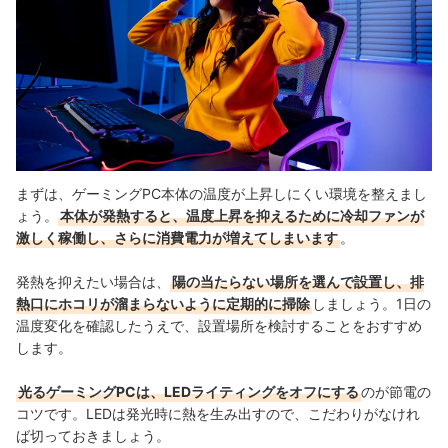
まずは、ゲーミングPC本体の温度が上昇しにくい環境を整えまし
ょう。
本体が発熱すると、温度上昇を抑えるために冷却ファンが
激しく稼働し、さらに消費電力が増えてしまいます
。
発熱を抑えたい場合は、
陽の当たらない場所を選んで設置し、排
熱口にホコリが溜まらないように定期的に掃除
しましょう。1日の
温度変化を確認したうえで、設置場所を検討することをおすすめ
します。
光るゲーミングPCは、LEDライティングをオフにする
のが節電の
コツです。LEDは発光時に熱を生み出すので、こだわりがなけれ
ば切っておきましょう。