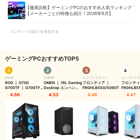
【徹底比較】ゲーミングPCのおすすめ人気ランキング
【メーカーごとの特徴も紹介！2026年6月】
コンテンツの誤りを送信する
ゲーミングPCおすすめTOP5
1
2
3
4
ASUS
日本HP
インバースネット
インバースネ
ROG
｜
G700
OMEN
｜
16L Gaming
フロンティア
｜
フロンティ
G700TF
｜
G700TF-
Desktop エンハンス
FRGHLB550/5060T
FRGHLB5
7265KF168W
ドモデルv2
｜
TG03-
4.56
4.53
4.49
4.47
0021jp