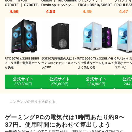
ROG
｜
G700
OMEN
｜
16L Gaming
フロンティア
｜
フロンティ
ゲーミングPC購入・カスタマイズ時にチェックすること
G700TF
｜
G700TF-
Desktop エンハンス
FRGHLB550/5060T
FRGHLB5
7265KF168W
ドモデルv2
｜
TG03-
4.56
4.53
4.49
4.47
これからゲーミングPCを購入するなら、おすすめランキングをチェッ
0021jp
ク
RTX 5070と32GB DDR5
予算30万円程度の人に！バ
RTX 5060 Tiと32GBメモ
CPUはやや
メモリ搭載で高負荷ゲーム
ランスのとれたミドルスペ
リで快適なゲームをコスパ
負荷なゲーム
も快適
ックPC
よく楽しめる
コスパ〇
公式サイト
公式サイト
公式サイト
公式
369,800円
279,800円
234,800円
244
コンテンツの誤りを送信する
ゲーミングPCの電気代は1時間あたり約9〜
37円。使用時間にあわせて算出しよう
一般的なゲーミングPCの電気代は、1時間につき約9〜37円です。