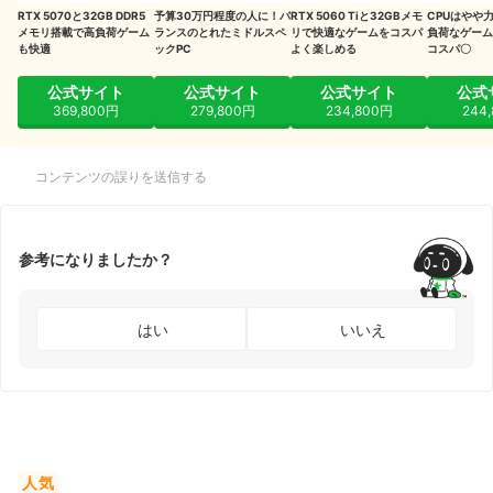
RTX 5070と32GB DDR5
予算30万円程度の人に！バ
RTX 5060 Tiと32GBメモ
CPUはやや
メモリ搭載で高負荷ゲーム
ランスのとれたミドルスペ
リで快適なゲームをコスパ
負荷なゲーム
も快適
ックPC
よく楽しめる
コスパ〇
公式サイト
公式サイト
公式サイト
公式
369,800円
279,800円
234,800円
244
コンテンツの誤りを送信する
参考になりましたか？
はい
いいえ
人気