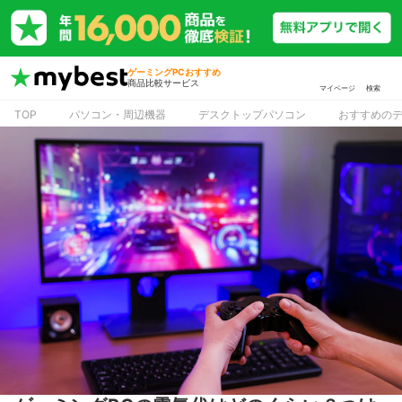
ゲーミングPCおすすめ
商品比較サービス
マイページ
検索
TOP
パソコン・周辺機器
デスクトップパソコン
おすすめの