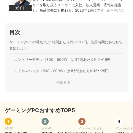
リーを取り扱うメーカーに入社。法人営業・広報を担当
ガイド
し、商品開発にも携わる。2023年2月にマイベストに入
…続きを読む
社し、モバイルバッテリーやビデオカメラなどガジェッ
トやカメラの比較・コンテンツ制作を経験。現在では、
家電を中心に幅広いジャンルのコンテンツ制作に携わ
目次
る。「専門性をもとにした調査・検証を通じ、一人ひと
りに合った選択肢を分かりやすく提案すること」を心が
ゲーミングPCの電気代は1時間あたり約9〜37円。使用時間にあわせて
けて、コンテンツ制作を行っている。
八幡康平のプロフィール
算出しよう
エントリーモデル（300～500W）は1時間あたり約9〜16円
ミドルスペック（500～800W）は1時間あたり約16〜25円
ハイスペック（800～1000W）は1時間あたり約25〜31円
全部見る
フラッグシップモデル（1000～1200W）は1時間あたり約31〜37
円
ゲーミングPCおすすめTOP5
ゲーミングPCの電気代を抑えるには？節約の秘訣をチェックしよう
1
2
3
4
すぐに実践できる電気代の節約術
ASUS
日本HP
インバースネット
インバースネ