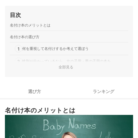
目次
名付け本のメリットとは
名付け本の選び方
1
何を重視して名付けするか考えて選ぼう
2
性別が分かっているなら、女の子用・男の子用の本を
全部見る
3
コラムの充実度も大切！息抜きにもなる
4
流行の名前や漢字を知りたいなら発売年に注目
選び方
ランキング
名付け本全50商品おすすめ人気ランキング
名付け本のメリットとは
名付け本の売れ筋ランキングもチェック！