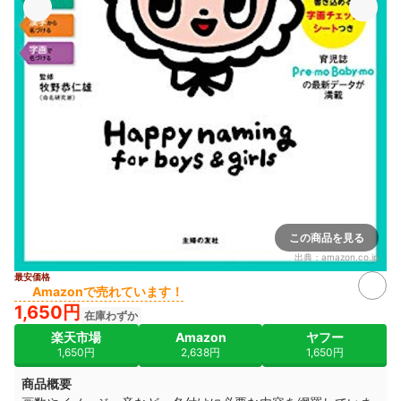
この商品を見る
出典：
amazon.co.jp
最安価格
Amazonで売れています！
1,650円
在庫わずか
楽天市場
Amazon
ヤフー
1,650円
2,638円
1,650円
商品概要