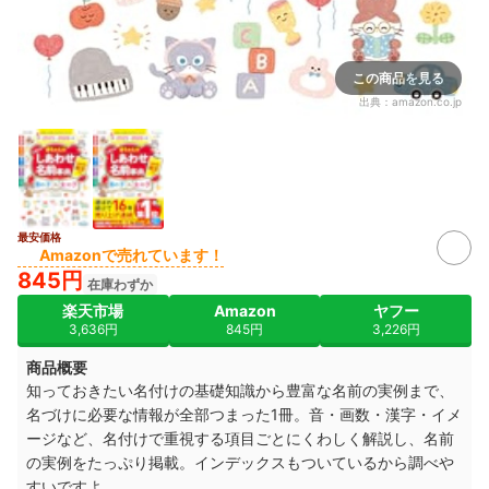
この商品を見る
出典：
amazon.co.jp
最安価格
Amazonで売れています！
845円
在庫わずか
楽天市場
Amazon
ヤフー
3,636円
845円
3,226円
商品概要
知っておきたい名付けの基礎知識から豊富な名前の実例まで、
名づけに必要な情報が全部つまった1冊。音・画数・漢字・イメ
ージなど、名付けで重視する項目ごとにくわしく解説し、名前
の実例をたっぷり掲載。インデックスもついているから調べや
すいですよ。