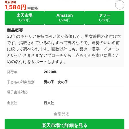
最安価格
1,584円
中価格
楽天市場
Amazon
ヤフー
1,760円
1,584円
1,760円
商品概要
30年のキャリアを持つ占い師が監修した、男女兼用の名付け本
です。掲載されているのはすべて吉名なので、運勢のいい名前
に絞って調べられます。画数以外にも、響き・漢字・イメージ
といったさまざまなアプローチから、赤ちゃんを幸せに導くた
めの名付けをサポートしますよ。
発行年
2020年
子どもの対象性別
男の子、女の子
電子書籍対応
出版社
西東社
全部見る
楽天市場で詳細を見る