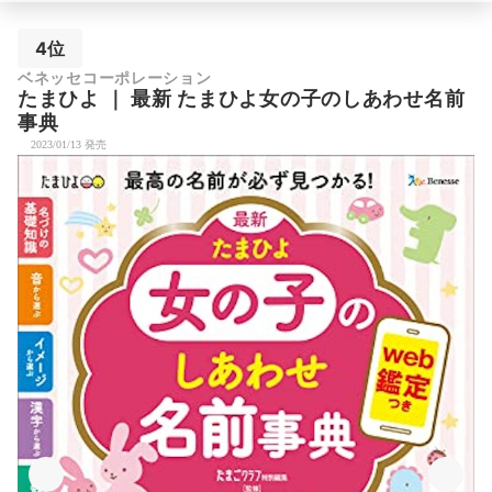
4位
ベネッセコーポレーション
たまひよ
｜
最新 たまひよ女の子のしあわせ名前
事典
2023/01/13 発売