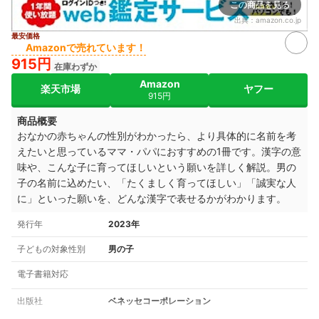
この商品を見る
出典：
amazon.co.jp
最安価格
Amazonで売れています！
915円
在庫わずか
Amazon
楽天市場
ヤフー
915円
商品概要
おなかの赤ちゃんの性別がわかったら、より具体的に名前を考
えたいと思っているママ・パパにおすすめの1冊です。
漢字の意
味や、こんな子に育ってほしいという願いを詳しく解説。
男の
子の名前に込めたい、「たくましく育ってほしい」「誠実な人
に」といった願いを、どんな漢字で表せるかがわかります。
発行年
2023年
子どもの対象性別
男の子
電子書籍対応
出版社
ベネッセコーポレーション