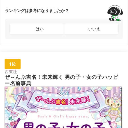
ランキングは参考になりましたか？
はい
いいえ
1位
西東社
ぜ～んぶ吉名！未来輝く 男の子・女の子ハッピ
ー名前事典