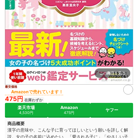
この商品を見る
出典：
amazon.co.jp
最安価格
Amazonで売れています！
475円
在庫わずか
楽天市場
Amazon
ヤフー
4,530円
475円
商品概要
漢字の意味や、こんな子に育ってほしいという願いを詳しく解
説。女の子の名前に込めたい、「愛される子に」「やさしい子