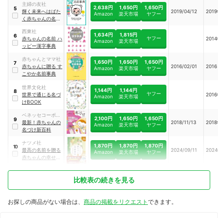
主婦の友社
2,638円
1,650円
1,650円
5
輝く未来へはばた
2019/04/12
201
Amazon
楽天市場
ヤフー
く赤ちゃんの名前
事典
西東社
1,634円
1,815円
6
ヤフー
赤ちゃんの名前 ハ
201
Amazon
楽天市場
ッピー漢字事典
赤ちゃんとママ社
1,650円
1,650円
1,650円
7
赤ちゃんに贈る す
2016/02/01
2016
Amazon
楽天市場
ヤフー
こやか名前事典
世界文化社
1,144円
1,144円
8
ヤフー
世界で通じる名づ
201
Amazon
楽天市場
けBOOK
ベネッセコーポレ
2,100円
1,650円
1,650円
9
ーション
最新！赤ちゃんの
2018/11/13
201
Amazon
楽天市場
ヤフー
名づけ新百科
ナツメ社
1,870円
1,870円
1,870円
10
最高の名前を贈る
2024/09/11
202
Amazon
楽天市場
ヤフー
赤ちゃんの幸せ名
前事典
比較表の続きを見る
お探しの商品がない場合は、
商品の掲載をリクエスト
できます。