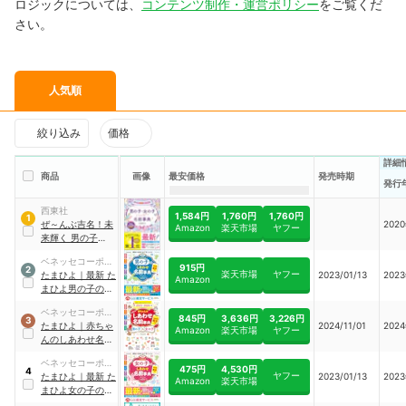
ロジックについては、
コンテンツ制作・運営ポリシー
をご覧くだ
さい。
人気順
絞り込み
価格
詳細
商品
画像
最安価格
発売時期
発行
西東社
1,584円
1,760円
1,760円
1
ぜ～んぶ吉名！未
202
Amazon
楽天市場
ヤフー
来輝く 男の子・女
の子ハッピー名前
ベネッセコーポレ
事典
915円
2
楽天市場
ヤフー
ーション
たまひよ
｜
最新 た
2023/01/13
202
Amazon
まひよ男の子のし
あわせ名前事典
ベネッセコーポレ
845円
3,636円
3,226円
3
ーション
たまひよ
｜
赤ちゃ
2024/11/01
202
Amazon
楽天市場
ヤフー
んのしあわせ名前
事典2025～2026
ベネッセコーポレ
年版
475円
4,530円
4
ヤフー
ーション
たまひよ
｜
最新 た
2023/01/13
202
Amazon
楽天市場
まひよ女の子のし
あわせ名前事典