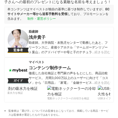
子さんへの最初のプレゼントになる素敵な名前を考えましょう！
本コンテンツはマイベストが独自の基準に基づき制作していますが、
EC
サイトやメーカー等から送客手数料を受領
しており、プロモーションを
含みます。
制作・運営ポリシー
助産師
浅井貴子
助産師。大学病院・未熟児センターで勤務したあと、フ
リーランスに。産後ケアホテル「マームガーデンリゾー
監修者
ト葉山」のアドバイザーや母と子のナチュラルケアブラ
…続きを読む
ンド「AMOMA」の商品開発、自治体における赤ちゃん
訪問を行い、乳児期の赤ちゃんの子育て指南を数多く行
マイベスト
う。
コンテンツ制作チーム
浅井貴子のプロフィール
徹底した自社検証と専門家の声をもとにした、商品比較
サービス。 月間3,000万以上のユーザーに向けて「コス
ガイド
メ」から「日用品」「家電」「金融サービス」まで、ベ
…続きを読む
ストな商品を選んでもらうために、毎日コンテンツを制
作中。
剤の吸水力を検証
コンテンツ制作チームのプロフィール
電動ネッククーラーの冷却力を検証
USBタイプCケー
監修者は「選び方」についてのみ監修をおこなっており、掲載している商品・サービ
スは監修者が選定したものではありません。