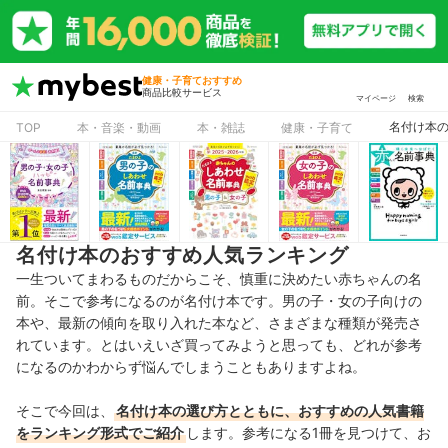
健康・子育ておすすめ
商品比較サービス
マイページ
検索
名付け本
TOP
本・音楽・動画
本・雑誌
健康・子育て
名付け本のおすすめ人気ランキング
一生ついてまわるものだからこそ、慎重に決めたい赤ちゃんの名
前。そこで参考になるのが名付け本です。男の子・女の子向けの
本や、最新の傾向を取り入れた本など、さまざまな種類が発売さ
れています。とはいえいざ買ってみようと思っても、どれが参考
になるのかわからず悩んでしまうこともありますよね。
そこで今回は、
名付け本の選び方とともに、おすすめの人気書籍
をランキング形式でご紹介
します。参考になる1冊を見つけて、お