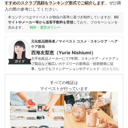
すすめのスクラブ洗顔をランキング形式でご紹介します
。ぜひ購
入の際の参考にしてください。
本コンテンツはマイベストが独自の基準に基づき制作していますが、
EC
サイトやメーカー等から送客手数料を受領
しており、プロモーションを
含みます。
制作・運営ポリシー
元化粧品開発者／マイベスト コスメ・スキンケア・ヘア
ケア担当
西海友梨恵（Yurie Nishiumi）
大手化粧品メーカーにて7年間、スキンケア・メイクアッ
ガイド
プ製品など幅広いカテゴリーの新商品・技術開発に従
事。なかでもファンデーションやアイシャドウ、口紅な
…続きを読む
どの技術開発を専門とし、日本国内はもちろん海外市場
向けの商品開発も多数経験。 現在はマイベストで年間
すべての検証は
1500点以上のコスメを比較検証。開発現場で培った知識
マイベストが行っています
をもとに、成分や処方の背景をふまえながら、専門的な
内容もユーザーにわかりやすく伝えることを大切にしな
がらコンテンツを制作している。
西海友梨恵（Yurie Nishiumi）のプロフィール