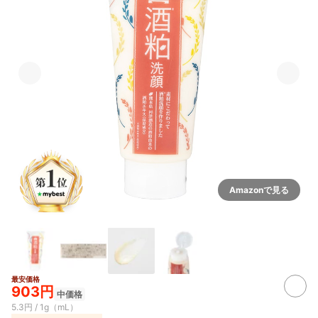
Amazonで見る
最安価格
903円
中価格
5.3円 / 1g（mL）