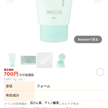
Amazonで見る
最安価格
700円
やや低価格
5.8円 / 1g（mL）
形状
フォーム
有効成分
石けん系、アミノ酸系
メインの洗浄成分
ニキビケア向き