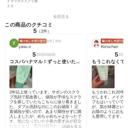
ドラッグストアで買
える
全部見る
この商品のクチコミ
5
（2件）
駆け出しサポーター
女性 | 30代
駆け出しサポーター
yasu o
Korochan
5
5
2025/09/20
2026
コスパハナマル！ずっと使いた
もうこれなくて
い！
2年以上使っています。サボンのスクラ
もうかれこれ20年
ブ洗顔で肌改善し、値段が手頃なスクラ
がします。メイクも
ブを探していたらこちらに辿り着きまし
ブもはいっていて、
た。ダブル洗顔なのにこのお値段！ 正
が、肌が綺麗といわ
直値段が安いので、あまり期待せずに購
お陰のようにおもい
入しましたが、めちゃめちゃよかったで
も愛用してます。
す。気になっていた小鼻の黒ずみが目立
たなくなり、毛穴が目立たなくなりまし
詳細を見る