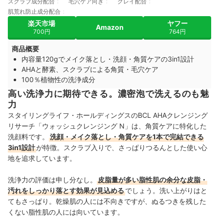
スクラブ成分配合
毛穴ケア向き
クレイ配合
肌荒れ防止成分配合
楽天市場
ヤフー
Amazon
700円
764円
商品概要
内容量120gでメイク落とし・洗顔・角質ケアの3in1設計
AHAと酵素、スクラブによる角質・毛穴ケア
100％植物性の洗浄成分
高い洗浄力に期待できる。濃密泡で洗えるのも魅
力
スタイリングライフ・ホールディングスのBCL AHAクレンジング
リサーチ「ウォッシュクレンジング N」は、角質ケアに特化した
洗顔料です。
洗顔・メイク落とし・角質ケアを1本で完結できる
3in1設計
が特徴。スクラブ入りで、さっぱりつるんとした使い心
地を追求しています。
洗浄力の評価は申し分なし。
皮脂量が多い脂性肌の余分な皮脂・
汚れをしっかり落とす効果が見込める
でしょう。洗い上がりはと
てもさっぱり。乾燥肌の人には不向きですが、ぬるつきを残した
くない脂性肌の人には向いています。