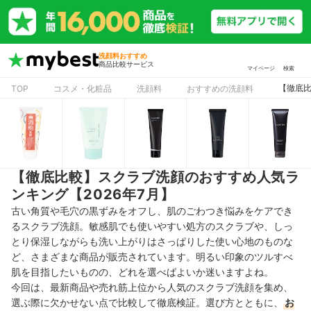
洗顔料おすすめ
商品比較サービス
マイページ
検索
【徹底比
TOP
コスメ・化粧品
洗顔料
おすすめの洗顔料
【徹底比較】スクラブ洗顔のおすすめ人気ラ
ンキング【2026年7月】
古い角質や毛穴の黒ずみをオフし、肌のごわつき悩みをケアでき
るスクラブ洗顔。敏感肌でも使いやすい処方のスクラブや、しっ
とり保湿しながらも洗い上がりはさっぱりした使い心地のものな
ど、さまざまな商品が販売されています。明るい印象のツルすべ
肌を目指したいものの、どれを選べばよいか迷いますよね。
今回は、最新商品や売れ筋上位から人気のスクラブ洗顔を集め、
選ぶ際に欠かせない点で比較して徹底検証。選び方とともに、
お