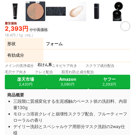
最安価格
2,393円
やや高価格
18.4円 / 1g（mL）
形状
フォーム
有効成分
石けん系
メインの洗浄成分
ニキビケア向き
スクラブ成分配合
毛穴ケア向き
クレイ配合
肌荒れ防止成分配合
楽天市場
Amazon
ヤフー
2,420円
3,080円
2,393円
商品概要
三段階に質感変化する生泥感触のペースト状の洗顔料、内容
量130g
モロッコ溶岩クレイと崩壊性スクラブ配合、フルーティーフ
ローラルの香り
デイリー洗顔とスペシャルケア用部分マスク洗顔の2way仕
様