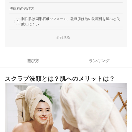
洗顔料の選び方
脂性肌は固形石鹸orフォーム、乾燥肌は泡の洗顔料を選ぶと失
1
敗しにくい
敏感肌の人は、スクラブ不使用+肌荒れ防止成分かクレイ成分配
2
全部見る
合の洗顔料を選んで
肌悩みをケアするために、悩みに合った成分が配合された洗顔
3
料を選ぼう
選び方
ランキング
しっとり・さっぱりなど、洗顔料の洗い上がりの質感は好みで
4
選んでOK
スクラブ洗顔とは？肌へのメリットは？
スクラブ洗顔全8商品おすすめ人気ランキング
売れ筋の人気スクラブ洗顔全8商品を徹底比較！
スクラブ洗顔の正しい使い方は？
毛穴ケアや角質ケアに役立つピーリングアイテムもチェック
そのほかの洗顔料はこちら