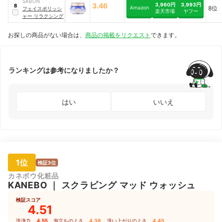
SABON
3,960円
3,993円
3.46
8
Amazon
8位
フェイスポリッシ
楽天市場
ヤフー
ャー リラクシング
お探しの商品がない場合は、
商品の掲載をリクエスト
できます。
ランキングは参考になりましたか？
はい
いいえ
1位
検証3位
カネボウ化粧品
KANEBO
｜
スクラビング マッド ウォッシュ
検証スコア
4.51
洗浄力
4.55
｜
泡立ちのよさ
4.38
｜
洗い上がりのよさ
4.45
｜