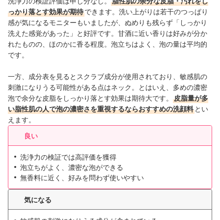
洗浄力の検証評価は申し分なし。
脂性肌の余分な皮脂・汚れをし
っかり落とす効果が期待
できます。洗い上がりは若干のつっぱり
感が気になるモニターもいましたが、ぬめりも残らず「しっかり
洗えた感覚があった」と好評です。甘酒に近い香りは好みが分か
れたものの、ほのかに香る程度。泡立ちはよく、泡の量は平均的
です。
一方、成分表を見るとスクラブ成分が使用されており、敏感肌の
刺激になりうる可能性がある点はネック。
とはいえ、多めの濃密
泡で余分な皮脂をしっかり落とす効果は期待大です。
皮脂量が多
い脂性肌の人で泡の濃密さを重視するならおすすめの洗顔料
とい
えます。
良い
洗浄力の検証では高評価を獲得
泡立ちがよく、濃密な泡ができる
無香料に近く、好みを問わず使いやすい
気になる