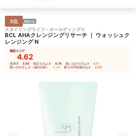
3位
検証2位
スタイリングライフ・ホールディングス
BCL
AHAクレンジングリサーチ
｜
ウォッシュク
レンジング N
検証スコア
4.62
洗浄力
5.00
｜
泡立ちのよさ
4.74
｜
洗い上がりのよさ
4.11
｜
肌へのやさしさ（成分分析）
3.00
｜
香りの不快感のなさ
4.45