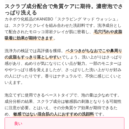
スクラブ成分配合で角質ケアに期待。濃密泡でさ
っぱり洗える
カネボウ化粧品のKANEBO「スクラビング マッド ウォッシュ」
は、スクラブとクレイを組み合わせた洗顔料です。洗浄成分とし
て配合されたモロッコ溶岩クレイが肌に密着し、
毛穴汚れや皮脂
吸着に効果が期待できます
。
洗浄力の検証では高評価を獲得。
ベタつきがちなおでこや鼻周り
の皮脂もすっきり落としやすい
でしょう。洗い上がりはさっぱり
感があり、ぬめりが気になりにくい点が魅力。一部のモニターは
ややつっぱり感を覚えましたが、さっぱりした洗い上がりが好み
の人にぴったりです。香りはナチュラルで、不快に感じにくいと
いえます。
泡立てずに使用できるペーストタイプで、泡の量は少なめです。
成分分析の結果、スクラブ成分は敏感肌の刺激となりうる可能性
に注意が必要。とはいえ、その分角質ケア効果が期待できるた
め、
敏感ではない混合肌の人におすすめの洗顔料
です。
良い