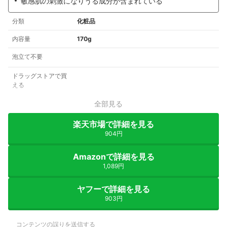
敏感肌の刺激になりうる成分が含まれている
分類
化粧品
内容量
170g
泡立て不要
ドラッグストアで買
える
全部見る
楽天市場で詳細を見る
904円
Amazonで詳細を見る
1,089円
ヤフーで詳細を見る
903円
コンテンツの誤りを送信する