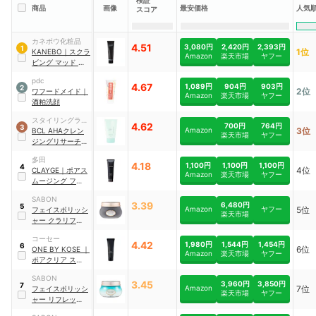
検証
人気
商品
画像
最安価格
スコア
カネボウ化粧品
4.51
3,080円
2,420円
2,393円
1
1位
KANEBO
｜
スクラ
Amazon
楽天市場
ヤフー
ビング マッド ウ
ォッシュ
pdc
4.67
1,089円
904円
903円
2
2位
ワフードメイド
｜
Amazon
楽天市場
ヤフー
酒粕洗顔
スタイリングライ
4.62
700円
764円
3
Amazon
3位
フ・ホールディン
BCL
AHAクレン
楽天市場
ヤフー
グス
ジングリサーチ
｜
ウォッシュクレン
多田
ジング N
4.18
1,100円
1,100円
1,100円
4
4位
CLAYGE
｜
ポアス
Amazon
楽天市場
ヤフー
ムージング フェイ
スウォッシュ ブラ
SABON
ック
3.39
6,480円
5
Amazon
ヤフー
5位
フェイスポリッシ
楽天市場
ャー クラリファイ
ング
コーセー
4.42
1,980円
1,544円
1,454円
6
6位
ONE BY KOSE
｜
Amazon
楽天市場
ヤフー
ポアクリア スクラ
ブ ウォッシュ
SABON
3.45
3,960円
3,850円
7
Amazon
7位
フェイスポリッシ
楽天市場
ヤフー
ャー リフレッシン
グ