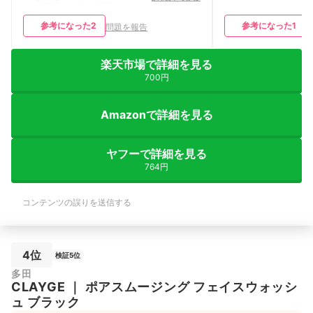
た。夏場は特に使用がさっぱりします。
スクラブを使いすぎても肌に負担かなと
参考になった
2
参考になった
1
問題を報告
思い、別のクレンジングを使用したら、
すぐに小鼻の黒ずみが目立ち始めまし
た。 もう手放せないと思いました。 し
楽天市場で詳細を見る
っかり泡立ててから洗顔すればスクラブ
の心配要素もほとんど感じません。子育
700円
て中なので、ダブル洗顔なのもありがた
いです！
Amazonで詳細を見る
ヤフーで詳細を見る
764円
コンテンツの誤りを送信する
4位
検証5位
多田
CLAYGE
｜
ポアスムージング フェイスウォッシ
ュ ブラック