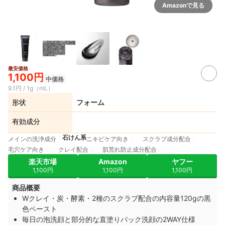
Amazonで見る
最安価格
1,100円
中価格
9.1円 / 1g（mL）
形状
フォーム
有効成分
石けん系
メインの洗浄成分
ニキビケア向き
スクラブ成分配合
毛穴ケア向き
クレイ配合
肌荒れ防止成分配合
楽天市場
Amazon
ヤフー
1,100円
1,100円
1,100円
商品概要
Wクレイ・炭・酵素・2種のスクラブ配合の内容量120gの黒
色ペースト
毎日の泡洗顔と部分的な直塗りパック洗顔の2WAY仕様