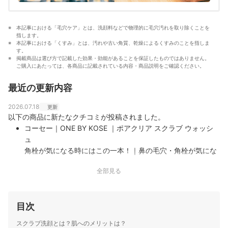
本記事における「毛穴ケア」とは、洗顔料などで物理的に毛穴汚れを取り除くことを
指します。
本記事における「くすみ」とは、汚れや古い角質、乾燥によるくすみのことを指しま
す。
掲載商品は選び方で記載した効果・効能があることを保証したものではありません。
ご購入にあたっては、各商品に記載されている内容・商品説明をご確認ください。
最近の更新内容
2026.07.18
更新
以下の商品に新たなクチコミが投稿されました。
コーセー｜ONE BY KOSE ｜ポアクリア スクラブ ウォッシ
ュ
角栓が気になる時にはこの一本！｜鼻の毛穴・角栓が気にな
って辿り着きました。 黒い洗顔料、フローラルの香り。もこ
全部見る
もこに泡立てて優しく顔に乗せてしばらくして洗い流した
ら、スッキリ。 毎日使い続けると、小鼻の毛穴が気にならな
くなってきました。
目次
スクラブ洗顔とは？肌へのメリットは？