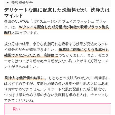
美容成分配合
デリケートな肌に配慮した洗顔料だが、洗浄力は
マイルド
多田のCLAYGE「ポアスムージング フェイスウォッシュ ブラッ
ク」は、
Wクレイを配合した成分構成が特徴の吸着ブラック泡洗
顔料
と謳っています。
成分分析の結果、余分な皮脂汚れを吸着する効果が見込めるクレ
イ成分の配合が確認できました。
敏感肌に刺激になりうる成分も
確認できなかったため、高評価に
つながりました。また、モニタ
ーからはつっぱり感やぬめり感が少ない洗い上がりで好評なコメ
ントが見られました。
洗浄力は低評価の結果に
。もともとの皮脂汚れが少ない乾燥肌に
はおすすめですが、皮脂分泌量の多い夏場や脂性肌の人にはあま
りおすすめできません。デリケートな肌に配慮した成分構成で、
つっぱり感やぬめり感の少ない洗顔料を求める人は、チェックし
てみてくださいね。
良い