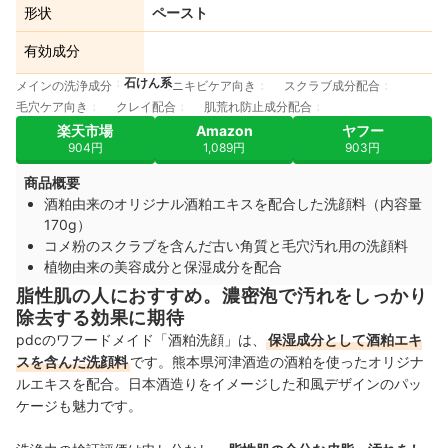
形状
ペースト
有効成分
石けん系
メインの洗浄成分
ニキビケア向き
スクラブ成分配合
毛穴ケア向き
クレイ配合
肌荒れ防止成分配合
楽天市場
Amazon
ヤフー
904円
1,089円
903円
商品概要
酒粕由来のオリジナル酒粕エキスを配合した洗顔料（内容量
170g）
コメ粉のスクラブを含んだ古い角質と毛穴汚れ用の洗顔料
植物由来の美容成分と保湿成分を配合
脂性肌の人におすすめ。濃密泡で汚れをしっかり
除去する効果に期待
pdcのワフードメイド「酒粕洗顔」は、
保湿成分として酒粕エキ
スを含んだ洗顔料
です。熊本県河津酒造の酒粕を使ったオリジナ
ルエキスを配合。日本酒造りをイメージした和風デザインのパッ
ケージも魅力です。