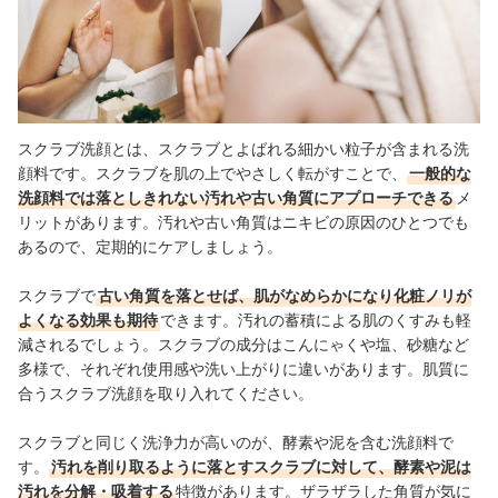
スクラブ洗顔の売れ筋ランキングもチェック！
スクラブ洗顔とは、スクラブとよばれる細かい粒子が含まれる洗
顔料です。スクラブを肌の上でやさしく転がすことで、
一般的な
洗顔料では落としきれない汚れや古い角質にアプローチできる
メ
リットがあります。汚れや古い角質はニキビの原因のひとつでも
あるので、定期的にケアしましょう。
スクラブで
古い角質を落とせば、肌がなめらかになり化粧ノリが
よくなる効果も期待
できます。汚れの蓄積による肌のくすみも軽
減されるでしょう。スクラブの成分はこんにゃくや塩、砂糖など
多様で、それぞれ使用感や洗い上がりに違いがあります。肌質に
合うスクラブ洗顔を取り入れてください。
スクラブと同じく洗浄力が高いのが、酵素や泥を含む洗顔料で
す。
汚れを削り取るように落とすスクラブに対して、酵素や泥は
汚れを分解・吸着する
特徴があります。ザラザラした角質が気に