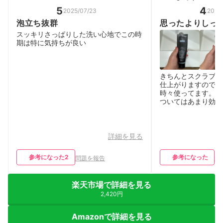
5
4
2025/07/23
2026
泡立ち抜群
思ったよりしっ
スッキリさっぱりした洗い心地でこの時
期は特に気持ちが良い
きちんとスクラブな
仕上がりますので、
時々使ってます。 
ついてはあまり効果
詳細を見る
参考になった
2
参考になった
問題を報告
問
楽天市場で詳細を見る
2,420円
Amazonで詳細を見る