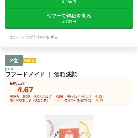
3,080円
ヤフーで詳細を見る
2,393円
コンテンツの誤りを送信する
2位
検証1位
pdc
ワフードメイド
｜
酒粕洗顔
検証スコア
4.67
洗浄力
5.00
｜
泡立ちのよさ
4.66
｜
洗い上がりのよさ
4.22
｜
肌へのやさしさ（成分分析）
3.50
｜
香りの不快感のなさ
4.39