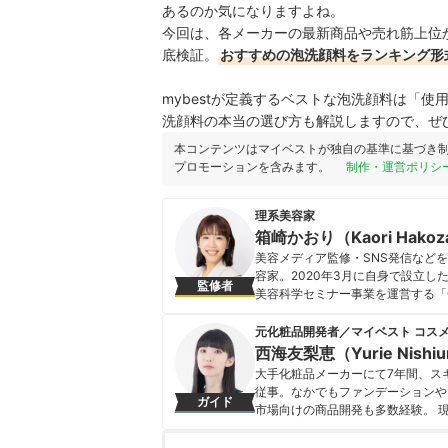
あるのか気になりますよね。
今回は、各メーカーの最新商品や売れ筋上位
底検証。
おすすめの泡洗顔料をランキング形
mybestが定義するベストな泡洗顔料は「
洗顔料の本当の選び方も解説しますので、ぜ
本コンテンツはマイベストが独自の基準に基づき
プロモーションを含みます。
制作・運営ポリシ
理系美容家
箱崎かおり（Kaori Hakoz
美容メディア監修・SNS発信など
容家。2020年3月に自身で設立
監修者
美容科学セミナー事業を運営する「C
多くの方々の役に立ちたい」という
「『世界はデータでできている』（
元化粧品開発者／マイベスト コス
箱崎かおり（Kaori Hakozak
西海友梨恵（Yurie Nishi
大手化粧品メーカーにて7年間、ス
従事。なかでもファンデーションや
ガイド
市場向けの商品開発も多数経験。 
た知識をもとに、成分や処方の背景
切にしながらコンテンツを制作して