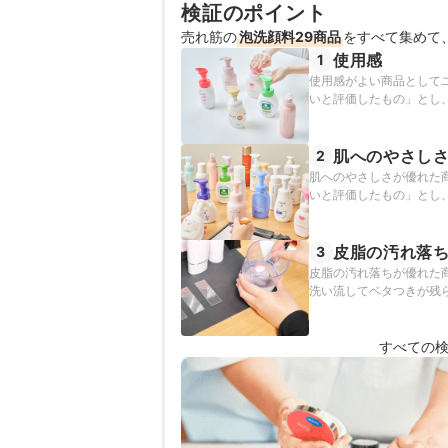
検証のポイント
西海友梨恵（Yurie Nishium
売れ筋の
泡洗顔料29商品
をすべて集めて
使用感
1
使用感がよい商品として
いと評価したもの」とし
肌へのやさし
2
肌へのやさしさが優れた
いと評価したもの」とし
皮脂の汚れ落
3
皮脂の汚れ落ちが優れた
洗い流してベタつきが残
すべての