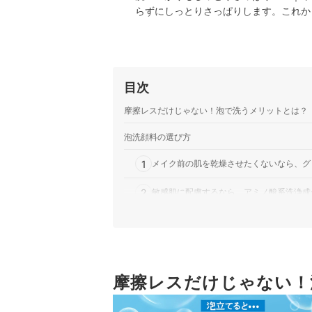
らずにしっとりさっぱりします。これか
目次
摩擦レスだけじゃない！泡で洗うメリットとは？
泡洗顔料の選び方
1
メイク前の肌を乾燥させたくないなら、グ
2
敏感肌に配慮するなら、アミノ酸系洗浄成
3
濃密な泡で洗いたいなら、エアゾール缶タ
泡洗顔料全29商品おすすめ人気ランキング
売れ筋の人気泡洗顔料全29商品を徹底比較！
摩擦レスだけじゃない！
正しい洗顔方法は？