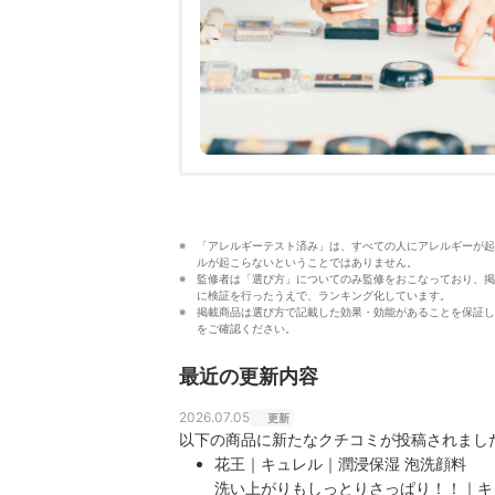
「アレルギーテスト済み」は、すべての人にアレルギーが起
ルが起こらないということではありません。　　
監修者は「選び方」についてのみ監修をおこなっており、掲
に検証を行ったうえで、ランキング化しています。
掲載商品は選び方で記載した効果・効能があることを保証し
をご確認ください。
最近の更新内容
2026.07.05
更新
以下の商品に新たなクチコミが投稿されまし
花王｜キュレル｜潤浸保湿 泡洗顔料
洗い上がりもしっとりさっぱり！！｜キ