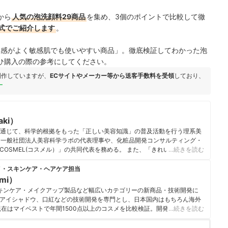
から
人気の泡洗顔料29商品
を集め、3個のポイントで比較して徹
式でご紹介します
。
使用感がよく敏感肌でも使いやすい商品」。徹底検証してわかった泡
ひ購入の際の参考にしてください。
制作していますが、
ECサイトやメーカー等から送客手数料を受領
しており、
ー
aki）
を通じて、科学的根拠をもった「正しい美容知識」の普及活動を行う理系美
した一般社団法人美容科学ラボの代表理事や、化粧品開発コンサルティング・
OSMEL(コスメル）」の共同代表を務める。 また、「きれいになりたい
…続きを読む
思いから、自ら「美ST（光文社）」「an・an（マガジンハウス）」
TV東京）」などのメディアにも多数出演し、情報を発信している。
メ・スキンケア・ヘアケア担当
i）のプロフィール
umi）
キンケア・メイクアップ製品など幅広いカテゴリーの新商品・技術開発に
アイシャドウ、口紅などの技術開発を専門とし、日本国内はもちろん海外
現在はマイベストで年間1500点以上のコスメを比較検証。開発現場で培っ
…続きを読む
をふまえながら、専門的な内容もユーザーにわかりやすく伝えることを大
いる。