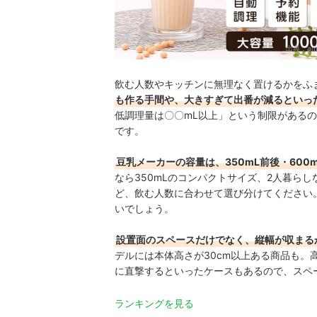
出典：
am
飲む人数やキッチンに無理なく置けるかをふ
も作る手間や、大きすぎて出番が減るといっ
低調理量は〇〇mL以上」という制限がある
です。
豆乳メーカーの容量は、350mL前後・600
なら350mLのコンパクトサイズ、2人暮らしな
ど、飲む人数に合わせて選び分けてください
いでしょう。
設置面のスペースだけでなく、縦幅が収まる
デルには本体高さが30cm以上ある商品も
に直撃するといったケースもあるので、スペ
ランキングを見る