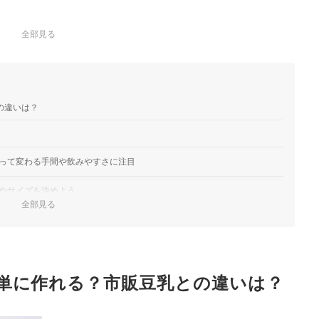
全部見る
の違いは？
って変わる手間や飲みやすさに注目
やサイズを決めよう
全部見る
様がマスト
る多機能モードを選ぼう
単に作れる？市販豆乳との違いは？
をチェック