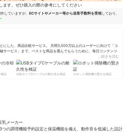
します。ぜひ購入の際の参考にしてください
制作していますが、
ECサイトやメーカー等から送客手数料を受領
しており、
ー
にした、商品比較サービス。 月間3,000万以上のユーザーに向けて「コ
融サービス」まで、ベストな商品を選んでもらうために、毎日コンテンツ
…続きを読む
ィール
検証
USBタイプCケーブルの耐久性を検証
ロボット掃除機の賢さを検証
サ
ン豆乳メーカー
3つの調理機能予約設定と保温機能を備え、動作音を低減した設計