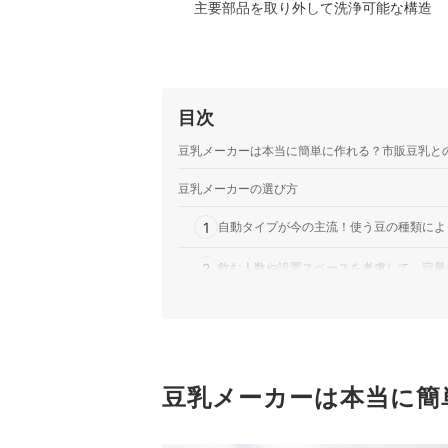
主要部品を取り外して洗浄可能な構造
目次
豆乳メーカーは本当に簡単に作れる？市販豆乳と
豆乳メーカーの選び方
1
自動タイプが今の主流！使う豆の種類によ
2
飲む人数や設置スペースを考慮して、容量
3
継続して使うためには、手入れしやすい仕
4
有効活用したいなら、複数メニューが作れ
5
豆乳メーカーは本当に簡
利便性がアップする、タイマー・保温機能
豆乳メーカー全24商品おすすめ人気ランキング