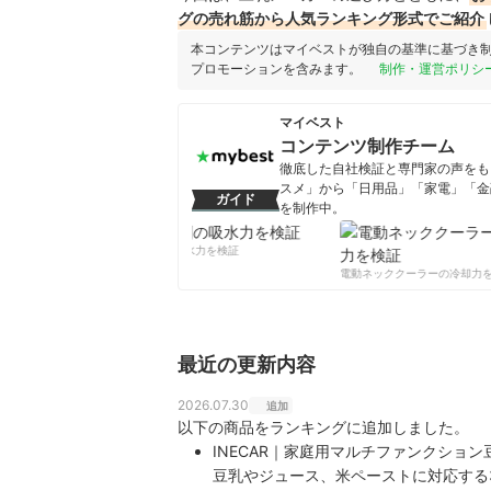
グの売れ筋から人気ランキング形式でご紹介
本コンテンツはマイベストが独自の基準に基づき
プロモーションを含みます。
制作・運営ポリシ
マイベスト
コンテンツ制作チーム
徹底した自社検証と専門家の声をもと
スメ」から「日用品」「家電」「金
ガイド
を制作中。
コンテンツ制作チームのプロフ
柔軟剤の吸水力を検証
電動ネッククーラーの冷却力を
最近の更新内容
2026.07.30
追加
以下の商品をランキングに追加しました。
INECAR｜家庭用マルチファンクショ
豆乳やジュース、米ペーストに対応する