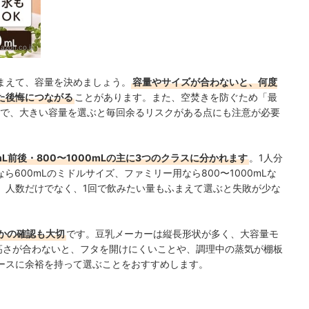
azon.co.jp
まえて、容量を決めましょう。
容量やサイズが合わないと、何度
た後悔につながる
ことがあります。また、空焚きを防ぐため「最
ので、大きい容量を選ぶと毎回余るリスクがある点にも注意が必要
mL前後・800〜1000mLの主に3つのクラスに分かれます
。1人分
ら600mLのミドルサイズ、ファミリー用なら800〜1000mLな
。人数だけでなく、1回で飲みたい量もふまえて選ぶと失敗が少な
かの確認も大切
です。豆乳メーカーは縦長形状が多く、大容量モ
。高さが合わないと、フタを開けにくいことや、調理中の蒸気が棚板
ースに余裕を持って選ぶことをおすすめします。