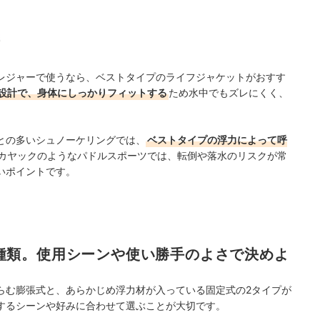
のレジャーで使うなら、ベストタイプのライフジャケットがおすす
設計で、身体にしっかりフィットする
ため水中でもズレにくく、
との多いシュノーケリングでは、
ベストタイプの浮力によって呼
ーカヤックのようなパドルスポーツでは、転倒や落水のリスクが常
いポイントです。
種類。使用シーンや使い勝手のよさで決めよ
らむ膨張式と、あらかじめ浮力材が入っている固定式の2タイプが
するシーンや好みに合わせて選ぶことが大切です。