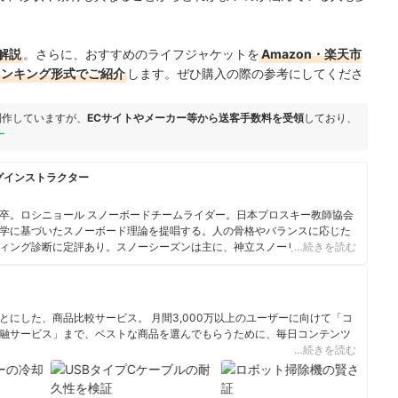
解説
。さらに、おすすめのライフジャケットを
Amazon・楽天市
ランキング形式でご紹介
します。ぜひ購入の際の参考にしてくださ
制作していますが、
ECサイトやメーカー等から送客手数料を受領
しており、
ー
グインストラクター
卒。ロシニョール スノーボードチームライダー。日本プロスキー教師協会
学に基づいたスノーボード理論を提唱する。人の骨格やバランスに応じた
ィング診断に定評あり。スノーシーズンは主に、神立スノーリゾート（新
…続きを読む
「超塾」を開催。夏場は地元舞鶴市にてスクーバダイビングとSUPのガイ
ッコよく滑る！スノーボード』(メイツ出版)、『はじめてでも絶対うまく
、e-book『もっと優雅にカッコ良く滑る！スノーボード』（Kindle）。
にした、商品比較サービス。 月間3,000万以上のユーザーに向けて「コ
融サービス」まで、ベストな商品を選んでもらうために、毎日コンテンツ
…続きを読む
ィール