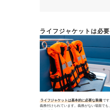
3
浮力を得る仕組みは主に2種類。使用シー
4
サイズやフィット感があったライフジャケ
5
ライフジャケットは必要
ライフジャケットの素材は耐久性や快適性
6
安全性や利便性を高める機能があるかもチ
ライフジャケット全51商品おすすめ人気ランキン
ライフジャケットの正しい着用方法は？
ライフジャケット使用後にはどんな手入れをすれ
ライフジャケットに寿命はある？定期点検やメン
ライフジャケットの売れ筋ランキングもチェック
ライフジャケットは基本的に必要な装備
です
義務付けられています。義務がない場面でも