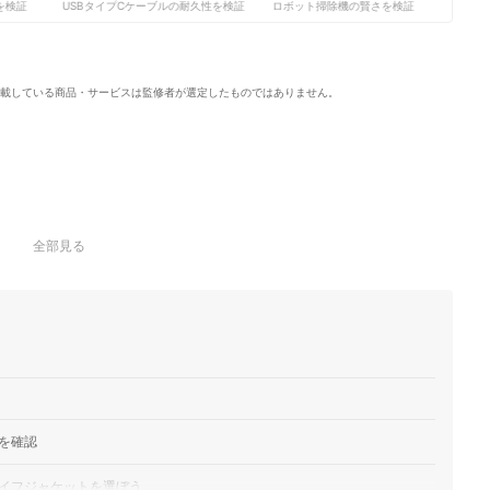
検証
USBタイプCケーブルの耐久性を検証
ロボット掃除機の賢さを検証
サ
載している商品・サービスは監修者が選定したものではありません。
全部見る
を確認
イフジャケットを選ぼう