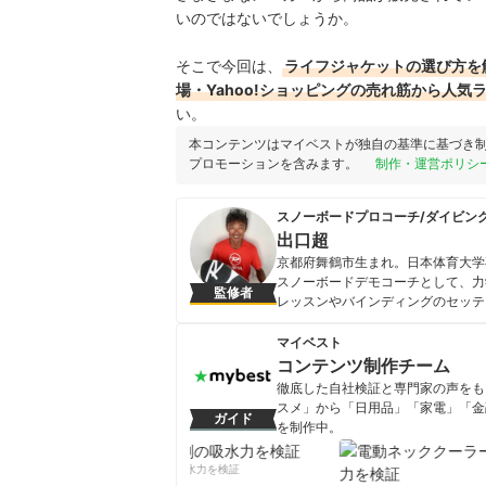
いのではないでしょうか。
そこで今回は、
ライフジャケットの選び方を
場・Yahoo!ショッピングの売れ筋から人気
い。
本コンテンツはマイベストが独自の基準に基づき
プロモーションを含みます。
制作・運営ポリシ
スノーボードプロコーチ/ダイビン
出口超
京都府舞鶴市生まれ。日本体育大学
スノーボードデモコーチとして、力
監修者
レッスンやバインディングのセッテ
潟県）で自身のレッスンプログラム
ドを務める。著書として『もっとカ
マイベスト
なる！スノーボード』（主婦の友社）
コンテンツ制作チーム
出口超のプロフィール
徹底した自社検証と専門家の声をもと
スメ」から「日用品」「家電」「金
ガイド
を制作中。
コンテンツ制作チームのプロフ
柔軟剤の吸水力を検証