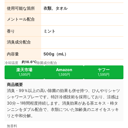
使用可能な箇所
衣類、タオル
メントール配合
香り
ミント
消臭成分配合
内容量
500g（mL）
約16.6℃
冷却温度
除菌成分配合
楽天市場
Amazon
ヤフー
1,595円
1,595円
1,595円
商品概要
消臭・99％以上の高い除菌の効果も併せ持つ、ひんやりシャツ
シャワースプレーです。特許冷感技術を採用しており、涼感は
30分～1時間程度持続します。消臭効果がある茶エキス・柿タ
ンニンをダブル配合で、衣類についた加齢臭のニオイをスッキ
リと中和分解。
無香料