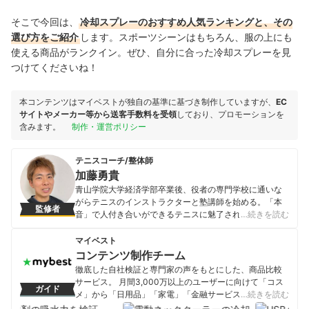
そこで今回は、
冷却スプレーのおすすめ人気ランキングと、その
選び方をご紹介
し
ます。スポーツシーンはもちろん、服の上にも
使える商品がランクイン。ぜひ、自分に合った冷却スプレーを見
つけてくださいね！
本コンテンツはマイベストが独自の基準に基づき制作していますが、
EC
サイトやメーカー等から送客手数料を受領
しており、プロモーションを
含みます。
制作・運営ポリシー
テニスコーチ/整体師
加藤勇貴
青山学院大学経済学部卒業後、役者の専門学校に通いな
がらテニスのインストラクターと塾講師を始める。「本
監修者
音」で人付き合いができるテニスに魅了され、海外（ア
…続きを読む
メリカ、スペイン、オーストラリア、イタリア）に短期
留学しテニスを学ぶ。現在はテニススクール2店舗の運営
マイベスト
と共に指導にもあたる。いじめられっ子と落ちこぼれの
コンテンツ制作チーム
少年時代を乗り越えた経験から、自己肯定感を高めるた
徹底した自社検証と専門家の声をもとにした、商品比較
めのノウハウを指導でも取り入れながら活動中。他、テ
サービス。 月間3,000万以上のユーザーに向けて「コス
ガイド
ニスYouTuber「てにしんぐTV」としても活動。整体師、
メ」から「日用品」「家電」「金融サービス」まで、ベ
…続きを読む
心理カウンセラーの資格を持つ。
ストな商品を選んでもらうために、毎日コンテンツを制