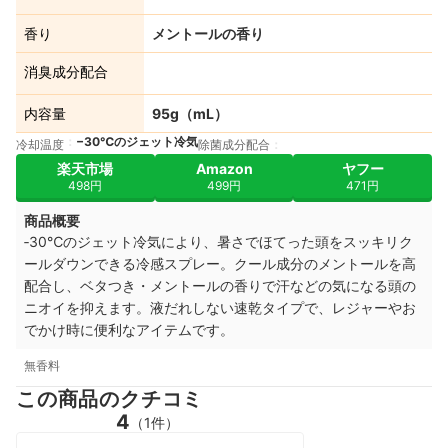
香り
メントールの香り
消臭成分配合
内容量
95g（mL）
−30℃のジェット冷気
冷却温度
除菌成分配合
楽天市場
Amazon
ヤフー
498円
499円
471円
商品概要
‐3
0℃のジェット冷気により、暑さでほてった頭をスッキリク
ールダウンできる冷感スプレー。クール成分のメントールを高
配合し、ベタつき・
メントールの香りで汗などの気になる頭の
ニオイを抑えます。
液だれしない速乾タイプで、
レジャーやお
でかけ時に便利なアイテムです。
無香料
この商品のクチコミ
4
（1件）