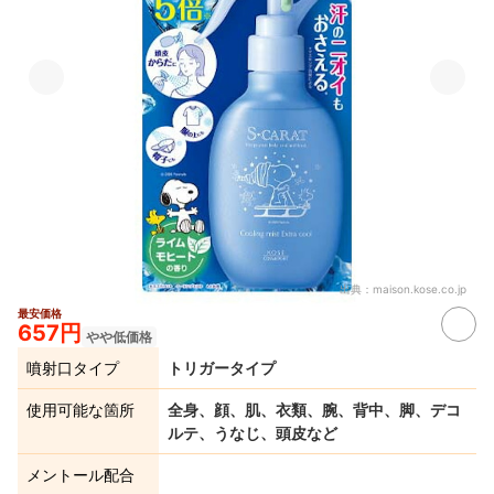
出典：
maison.kose.co.jp
最安価格
657円
やや低価格
噴射口タイプ
トリガータイプ
使用可能な箇所
全身、顔、肌、衣類、腕、背中、脚、デコ
ルテ、うなじ、頭皮など
メントール配合