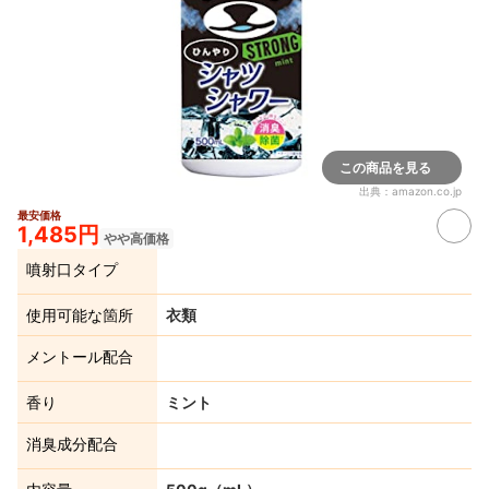
この商品を見る
出典：
amazon.co.jp
最安価格
1,485円
やや高価格
噴射口タイプ
使用可能な箇所
衣類
メントール配合
香り
ミント
消臭成分配合