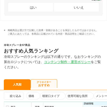
はい
いいえ
掲載商品は選び方で記載した効果・効能があることを保証したものではありません。
ご購入にあたっては、各商品に記載されている内容・商品説明をご確認ください。
冷却スプレー全57商品
おすすめ人気ランキング
冷却スプレーのランキングは以下の通りです。なおランキングの
算出ロジックについては、
コンテンツ制作・運営ポリシー
をご覧
ください。
クリエイター
人気順
おすすめ
絞り込み
価格
噴射口タイプ
使用可能な箇所
メント
詳細情報