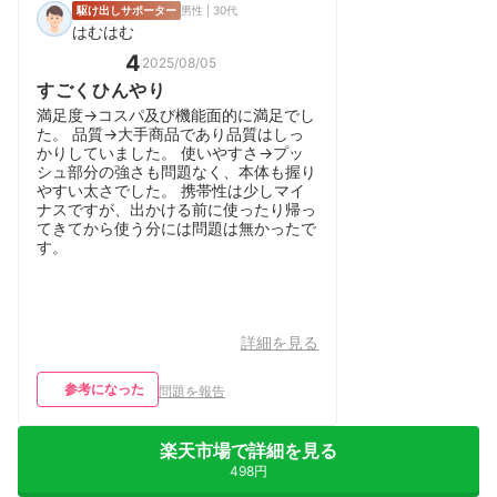
駆け出しサポーター
男性 | 30代
はむはむ
4
2025/08/05
すごくひんやり
満足度→コスパ及び機能面的に満足でし
た。 品質→大手商品であり品質はしっ
かりしていました。 使いやすさ→プッ
シュ部分の強さも問題なく、本体も握り
やすい太さでした。 携帯性は少しマイ
ナスですが、出かける前に使ったり帰っ
てきてから使う分には問題は無かったで
す。
詳細を見る
参考になった
問題を報告
楽天市場で詳細を見る
498円