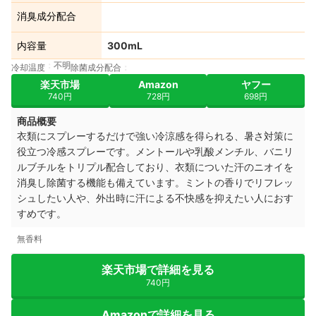
消臭成分配合
内容量
300mL
不明
冷却温度
除菌成分配合
楽天市場
Amazon
ヤフー
740円
728円
698円
商品概要
衣類にスプレーするだけで強い冷涼感を得られる、暑さ対策に
役立つ冷感スプレーです。メントールや乳酸メンチル、バニリ
ルブチルをトリプル配合しており、衣類についた汗のニオイを
消臭し除菌する機能も備えています。ミントの香りでリフレッ
シュしたい人や、外出時に汗による不快感を抑えたい人におす
すめです。
無香料
楽天市場で詳細を見る
740円
Amazonで詳細を見る