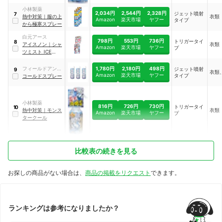
小林製薬
2,034円
2,544円
2,328円
ジェット噴射
7
熱中対策
｜
服の上
衣類
Amazon
楽天市場
ヤフー
タイプ
から極寒スプレー
白元アース
798円
553円
736円
トリガータイ
8
アイスノン
｜
シャ
衣類
Amazon
楽天市場
ヤフー
プ
ツミスト ICE
KING ピーチの香
り
1,780円
2,180円
498円
フィールドアンド
ジェット噴射
9
衣類
Amazon
楽天市場
ヤフー
タイプ
デバイス
コールドスプレー
小林製薬
816円
726円
730円
トリガータイ
10
熱中対策
｜
モンス
衣類
Amazon
楽天市場
ヤフー
プ
タークール
比較表の続きを見る
お探しの商品がない場合は、
商品の掲載をリクエスト
できます。
ランキングは参考になりましたか？