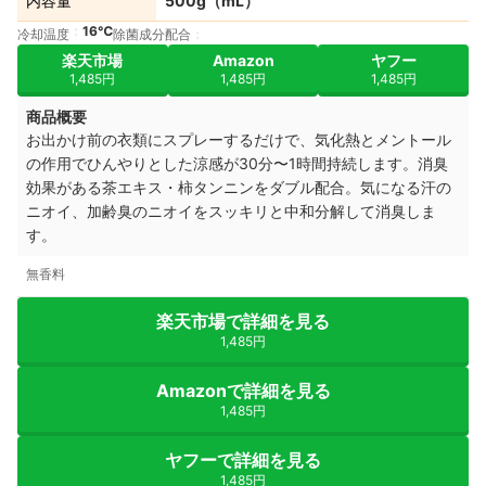
内容量
500g（mL）
16℃
冷却温度
除菌成分配合
楽天市場
Amazon
ヤフー
1,485円
1,485円
1,485円
商品概要
お出かけ前の衣類にスプレーするだけで、気化熱とメントール
の作用でひんやりとした涼感が30分〜1時間持続します。消臭
効果がある茶エキス・柿タンニンをダブル配合。気になる汗の
ニオイ、加齢臭のニオイをスッキリと中和分解して消臭しま
す。
無香料
楽天市場で詳細を見る
1,485円
Amazonで詳細を見る
1,485円
ヤフーで詳細を見る
1,485円