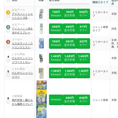
商品
画像
最安価格
使用
噴射口タイプ
所
白元アース
728円
740円
698円
トリガータイ
1
アイスノン
｜
シャ
衣類
Amazon
楽天市場
ヤフー
プ
ツミスト ICE
KING
白元アース
499円
498円
471円
ジェット噴射
2
アイスノン
｜
頭を
頭皮
Amazon
楽天市場
ヤフー
タイプ
冷やすスプレー
GOLD
コーセー
全身
799円
691円
657円
トリガータイ
3
エスカラット
｜
ク
肌、
Amazon
楽天市場
ヤフー
プ
腕、
ーリングミスト ウ
脚、
ルトラクール
テ、
ときわ商会
1,485円
1,485円
1,485円
4
頭皮
ひんやりシャツシ
衣類
Amazon
楽天市場
ヤフー
ャワーストロング
ミント
ときわ商会
1,595円
1,595円
1,595円
トリガータイ
5
ひんやりシャツシ
衣類
Amazon
楽天市場
ヤフー
プ
ャワー
小林製薬
499円
648円
6
Amazon
熱中対策
｜
服の上
ジェット噴射
衣類
楽天市場
ヤフー
から極寒スプレー