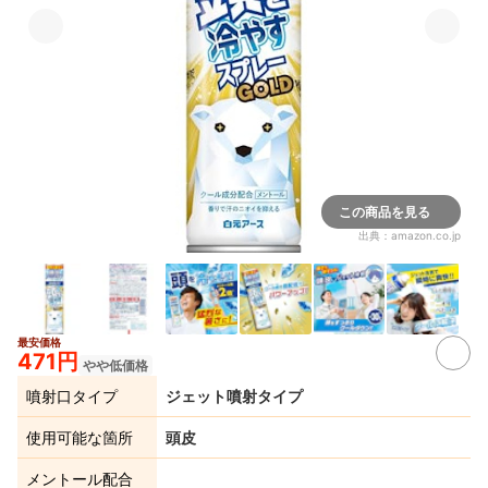
この商品を見る
出典：
amazon.co.jp
最安価格
2+
471円
やや低価格
噴射口タイプ
ジェット噴射タイプ
使用可能な箇所
頭皮
メントール配合