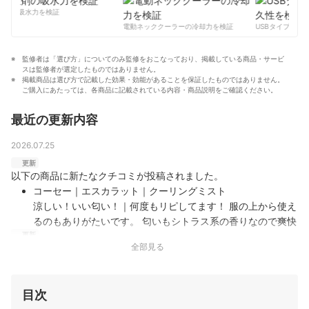
加藤勇貴のプロフィール
作中。
剤の吸水力を検証
コンテンツ制作チームのプロフィール
電動ネッククーラーの冷却力を検証
USBタイプCケー
監修者は「選び方」についてのみ監修をおこなっており、掲載している商品・サービ
スは監修者が選定したものではありません。
掲載商品は選び方で記載した効果・効能があることを保証したものではありません。
ご購入にあたっては、各商品に記載されている内容・商品説明をご確認ください。
最近の更新内容
2026.07.25
更新
以下の商品に新たなクチコミが投稿されました。
コーセー｜エスカラット｜クーリングミスト
涼しい！いい匂い！｜何度もリピしてます！ 服の上から使え
るのもありがたいです。 匂いもシトラス系の香りなので爽快
更新
感たっぷりです。 とにかく涼しい！
ランキングを更新しました。
全部見る
目次