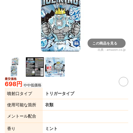
この商品を見る
出典：
amazon.co.jp
最安価格
698円
やや低価格
噴射口タイプ
トリガータイプ
使用可能な箇所
衣類
メントール配合
香り
ミント