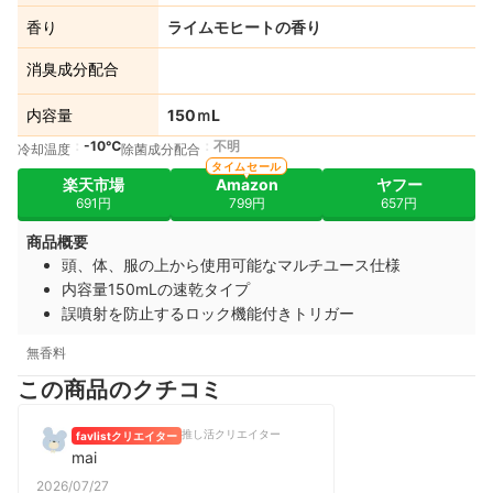
香り
ライムモヒートの香り
消臭成分配合
内容量
150ｍL
-10℃
不明
冷却温度
除菌成分配合
タイムセール
楽天市場
Amazon
ヤフー
691円
799円
657円
商品概要
頭、体、服の上から使用可能なマルチユース仕様
内容量150mLの速乾タイプ
誤噴射を防止するロック機能付きトリガー
無香料
この商品のクチコミ
推し活クリエイター
favlistクリエイター
mai
2026/07/27