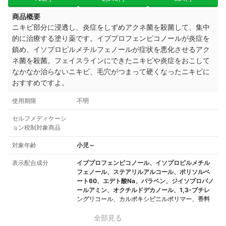
商品概要
ニキビ部分に浸透し、炎症をしずめアクネ菌を殺菌して、集中
的に治療する塗り薬です。イブプロフェンピコノールが炎症を
鎮め、イソプロピルメチルフェノールが症状を悪化させるアク
ネ菌を殺菌。フェイスラインにできたニキビや炎症をおこして
なかなか治らないニキビ、毛穴がつまって硬くなったニキビに
おすすめですよ。
使用期限
不明
セルフメディケーシ
ョン税制対象商品
対象年齢
小児～
表示配合成分
イブプロフェンピコノール、イソプロピルメチル
フェノール、ステアリルアルコール、ポリソルベ
ート60、エデト酸Na、パラベン、ジイソプロパノ
ールアミン、オクチルドデカノール、1,3-ブチレ
ングリコール、カルボキシビニルポリマー、香料
全部見る