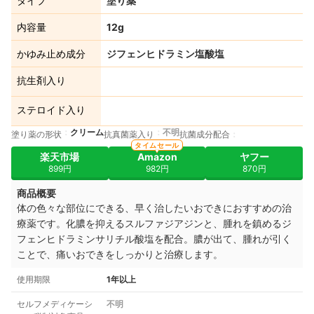
タイプ
塗り薬
内容量
12g
かゆみ止め成分
ジフェンヒドラミン塩酸塩
抗生剤入り
ステロイド入り
クリーム
不明
塗り薬の形状
抗真菌薬入り
抗菌成分配合
タイムセール
楽天市場
Amazon
ヤフー
899円
982円
870円
商品概要
体の色々な部位にできる、早く治したいおできにおすすめの治
療薬です。化膿を抑えるスルファジアジンと、腫れを鎮めるジ
フェンヒドラミンサリチル酸塩を配合。膿が出て、腫れが引く
ことで、痛いおできをしっかりと治療します。
使用期限
1年以上
セルフメディケーシ
不明