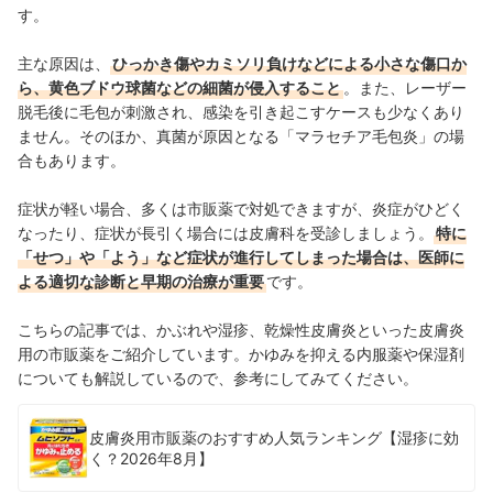
す。
主な原因は、
ひっかき傷やカミソリ負けなどによる小さな傷口か
ら、黄色ブドウ球菌などの細菌が侵入すること
。また、レーザー
脱毛後に毛包が刺激され、感染を引き起こすケースも少なくあり
ません。そのほか、真菌が原因となる「マラセチア毛包炎」の場
合もあります。
症状が軽い場合、多くは市販薬で対処できますが、炎症がひどく
なったり、症状が長引く場合には皮膚科を受診しましょう。
特に
「せつ」や「よう」など症状が進行してしまった場合は、医師に
よる適切な診断と早期の治療が重要
です。
こちらの記事では、かぶれや湿疹、乾燥性皮膚炎といった皮膚炎
用の市販薬をご紹介しています。かゆみを抑える内服薬や保湿剤
についても解説しているので、参考にしてみてください。
皮膚炎用市販薬のおすすめ人気ランキング【湿疹に効
く？2026年8月】