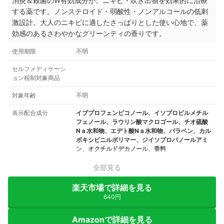
消炎＆殺菌のW有効成分が、ニキビ・吹き出物を効果的に治療
する薬です。ノンステロイド・弱酸性・ノンアルコールの低刺
激設計。大人のニキビに適したさっぱりとした使い心地で、薬
効感のあるさわやかなグリーンティの香りです。
使用期限
不明
セルフメディケーシ
ョン税制対象商品
対象年齢
不明
表示配合成分
イブプロフェンピコノール、イソプロピルメチル
フェノール、ラウリン酸マクロゴール、チオ硫酸
Nａ水和物、エデト酸Nａ水和物、パラベン、カル
ボキシビニルポリマー、ジイソプロパノールアミ
ン、オクチルドデカノール、香料
全部見る
楽天市場で詳細を見る
640円
Amazonで詳細を見る