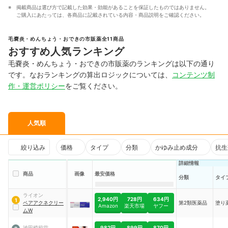
掲載商品は選び方で記載した効果・効能があることを保証したものではありません。
ご購入にあたっては、各商品に記載されている内容・商品説明をご確認ください。
毛嚢炎・めんちょう・おできの市販薬全11商品
おすすめ人気ランキング
毛嚢炎・めんちょう・おできの市販薬のランキングは以下の通り
です。なおランキングの算出ロジックについては、
コンテンツ制
作・運営ポリシー
をご覧ください。
人気順
絞り込み
価格
タイプ
分類
かゆみ止め成分
抗生
詳細情報
商品
画像
最安価格
分類
タイ
ライオン
2,940円
728円
634円
1
ペアアクネクリー
第2類医薬品
塗り
Amazon
楽天市場
ヤフー
ムW
982円
899円
870円
池田模範堂