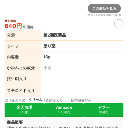
この商品を見る
出典：
item.rakuten.co.jp
最安価格
640円
中価格
分類
第2類医薬品
タイプ
塗り薬
内容量
16g
かゆみ止め成分
不明
抗生剤入り
ステロイド入り
クリーム
塗り薬の形状
抗真菌薬入り
抗菌成分配合
楽天市場
Amazon
ヤフー
640円
1,439円
658円
商品概要