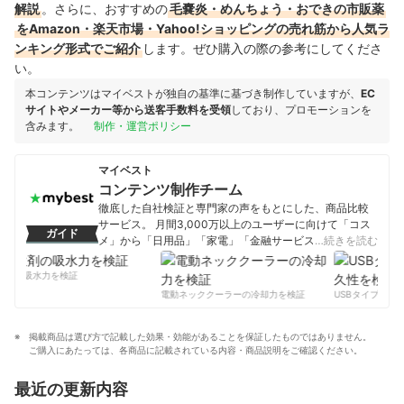
解説
。さらに、おすすめの
毛嚢炎・めんちょう・おできの市販薬
をAmazon・楽天市場・Yahoo!ショッピングの売れ筋から人気ラ
ンキング形式でご紹介
します。ぜひ購入の際の参考にしてくださ
い。
本コンテンツはマイベストが独自の基準に基づき制作していますが、
EC
サイトやメーカー等から送客手数料を受領
しており、プロモーションを
含みます。
制作・運営ポリシー
マイベスト
コンテンツ制作チーム
徹底した自社検証と専門家の声をもとにした、商品比較
サービス。 月間3,000万以上のユーザーに向けて「コス
ガイド
メ」から「日用品」「家電」「金融サービス」まで、ベ
…続きを読む
ストな商品を選んでもらうために、毎日コンテンツを制
作中。
剤の吸水力を検証
コンテンツ制作チームのプロフィール
電動ネッククーラーの冷却力を検証
USBタイプCケー
掲載商品は選び方で記載した効果・効能があることを保証したものではありません。
ご購入にあたっては、各商品に記載されている内容・商品説明をご確認ください。
最近の更新内容