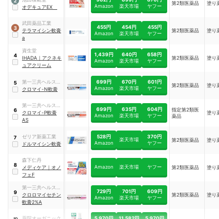
2
第2類医薬品
塗り
Amazon
楽天市場
ヤフー
オデキュアEX
武田薬品工業
455円
454円
455円
3
テラマイシン軟膏
第2類医薬品
塗り
Amazon
楽天市場
ヤフー
a
資生堂
1,439円
640円
658円
4
IHADA
｜
アクネキ
第2類医薬品
塗り
Amazon
楽天市場
ヤフー
ュアクリーム
699円
670円
601円
第一三共ヘルスケ
5
第2類医薬品
塗り
Amazon
楽天市場
ヤフー
ア
クロマイ-N軟膏
第一三共ヘルスケ
699円
635円
604円
指定第2類医
6
ア
クロマイ-P軟膏
塗り
Amazon
楽天市場
ヤフー
薬品
AS
528円
370円
ゼリア新薬工業
7
楽天市場
第2類医薬品
塗り
Amazon
ヤフー
ドルマイシン軟膏
森下仁丹
8
Amazon
楽天市場
ヤフー
メディケア
｜
オノ
第2類医薬品
塗り
フェF
第一三共ヘルスケ
729円
701円
609円
9
ア
クロロマイセチン
第2類医薬品
塗り
Amazon
楽天市場
ヤフー
軟膏2%A
5,970円
11,582円
5,970円
薬院オーガニック
10