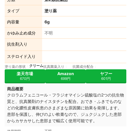
タイプ
塗り薬
内容量
6g
かゆみ止め成分
不明
抗生剤入り
ステロイド入り
クリーム
塗り薬の形状
抗真菌薬入り
抗菌成分配合
楽天市場
Amazon
ヤフー
670円
699円
601円
商品概要
クロラムフェニコール・フラジオマイシン硫酸塩の2つの抗生物
質と、抗真菌剤のナイスタチンを配合。おでき・ふきでものな
どの化膿性皮膚疾患のさまざまな原因菌に効果を発揮します。
患部を保護し、伸びのよい軟膏なので、ジュクジュクした患部
からカサカサした患部まで幅広く使用可能です。