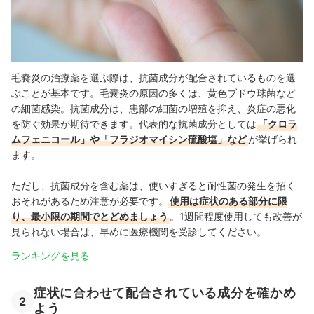
毛嚢炎の治療薬を選ぶ際は、抗菌成分が配合されているものを選
ぶことが基本です。毛嚢炎の原因の多くは、黄色ブドウ球菌など
の細菌感染。抗菌成分は、患部の細菌の増殖を抑え、炎症の悪化
を防ぐ効果が期待できます。代表的な抗菌成分としては
「クロラ
ムフェニコール」や「フラジオマイシン硫酸塩」など
が挙げられ
ます。
ただし、抗菌成分を含む薬は、使いすぎると耐性菌の発生を招く
おそれがあるため注意が必要です。
使用は症状のある部分に限
り、最小限の期間でとどめましょう
。1週間程度使用しても改善が
見られない場合は、早めに医療機関を受診してください。
ランキングを見る
症状に合わせて配合されている成分を確かめ
2
よう