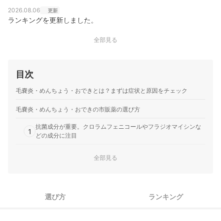
2026.08.06
更新
ランキングを更新しました。
全部見る
目次
毛嚢炎・めんちょう・おできとは？まずは症状と原因をチェック
毛嚢炎・めんちょう・おできの市販薬の選び方
抗菌成分が重要。クロラムフェニコールやフラジオマイシンな
1
どの成分に注目
2
症状に合わせて配合されている成分を確かめよう
全部見る
マラセチア毛包炎の可能性もあるなら、抗真菌成分も入ったも
3
のも選択肢に
選び方
ランキング
毛嚢炎・めんちょう・おできの市販薬全11商品おすすめ人気ランキング
毛嚢炎・めんちょう・おできの予防法は？