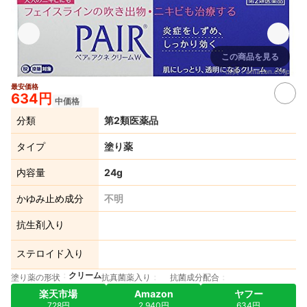
この商品を見る
出典：
amazon.co.jp
最安価格
634円
中価格
分類
第2類医薬品
タイプ
塗り薬
内容量
24g
かゆみ止め成分
不明
抗生剤入り
ステロイド入り
クリーム
塗り薬の形状
抗真菌薬入り
抗菌成分配合
楽天市場
Amazon
ヤフー
728円
2,940円
634円