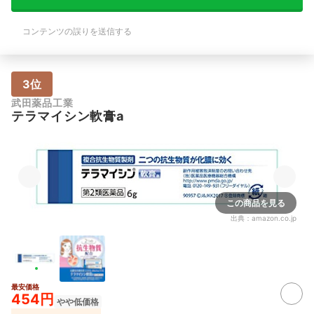
コンテンツの誤りを送信する
3位
武田薬品工業
テラマイシン軟膏a
この商品を見る
出典：
amazon.co.jp
最安価格
454円
やや低価格