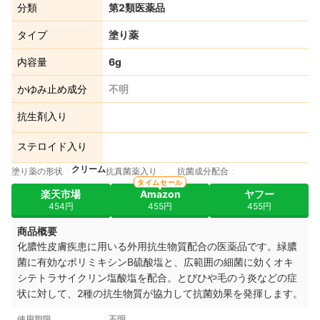
分類
第2類医薬品
タイプ
塗り薬
内容量
6g
かゆみ止め成分
不明
抗生剤入り
ステロイド入り
クリーム
塗り薬の形状
抗真菌薬入り
抗菌成分配合
タイムセール
楽天市場
Amazon
ヤフー
454円
455円
455円
商品概要
化膿性皮膚疾患に用いる外用抗生物質配合の医薬品です。緑膿
菌に有効なポリミキシンB硫酸塩と、広範囲の細菌に効くオキ
シテトラサイクリン塩酸塩を配合。とびひや毛のう炎などの症
状に対して、2種の抗生物質が協力して抗菌効果を発揮します。
使用期限
不明