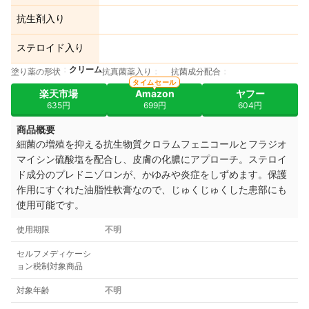
抗生剤入り
ステロイド入り
クリーム
塗り薬の形状
抗真菌薬入り
抗菌成分配合
タイムセール
楽天市場
Amazon
ヤフー
635円
699円
604円
商品概要
細菌の増殖を抑える抗生物質クロラムフェニコールとフラジオ
マイシン硫酸塩を配合し、皮膚の化膿にアプローチ。ステロイ
ド成分のプレドニゾロンが、かゆみや炎症をしずめます。保護
作用にすぐれた油脂性軟膏なので、じゅくじゅくした患部にも
使用可能です。
使用期限
不明
セルフメディケーシ
ョン税制対象商品
対象年齢
不明