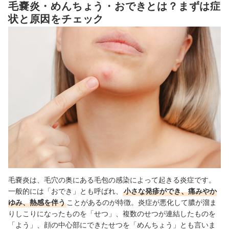
毛嚢炎・めんちょう・おできとは？まずは症
状と原因をチェック
毛嚢炎・めんちょう・おできの市販薬の売れ筋ランキングもチェック！
毛嚢炎は、毛穴の奥にある毛包の感染によって起きる炎症です。
一般的には「おでき」とも呼ばれ、
小さな発疹ができ、痛みやか
ゆみ、熱感を伴う
ことがあるのが特徴。
炎症が悪化して
膿が溜ま
りしこりになったものを「せつ」、複数のせつが連結したものを
「よう」
、
顔の中心部にできたせつを「めんちょう」とも言いま