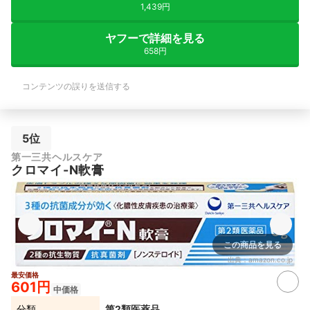
1,439円
ヤフーで詳細を見る
658円
コンテンツの誤りを送信する
5位
第一三共ヘルスケア
クロマイ-N軟膏
この商品を見る
出典：
amazon.co.jp
最安価格
601円
中価格
分類
第2類医薬品