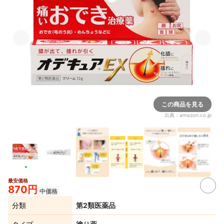
この商品を見る
出典：
amazon.co.jp
最安価格
870円
中価格
分類
第2類医薬品