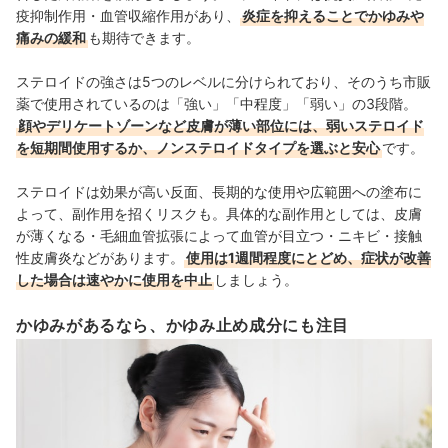
疫抑制作用・血管収縮作用があり、
炎症を抑えることでかゆみや
痛みの緩和
も期待できます。
ステロイドの強さは5つのレベルに分けられており、そのうち市販
薬で使用されているのは「強い」「中程度」「弱い」の3段階。
顔やデリケートゾーンなど皮膚が薄い部位には、弱いステロイド
を短期間使用するか、ノンステロイドタイプを選ぶと安心
です。
ステロイドは効果が高い反面、長期的な使用や広範囲への塗布に
よって、副作用を招くリスクも。具体的な副作用としては、皮膚
が薄くなる・毛細血管拡張によって血管が目立つ・ニキビ・接触
性皮膚炎などがあります。
使用は1週間程度にとどめ、症状が改善
した場合は速やかに使用を中止
しましょう。
かゆみがあるなら、かゆみ止め成分にも注目