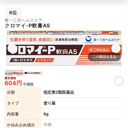
6位
第一三共ヘルスケア
クロマイ-P軟膏AS
この商品を見る
出典：
amazon.co.jp
最安価格
604円
中価格
分類
指定第2類医薬品
タイプ
塗り薬
内容量
6g
かゆみ止め成分
不明