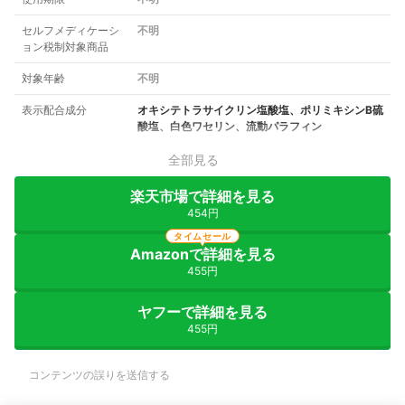
セルフメディケーシ
不明
ョン税制対象商品
対象年齢
不明
表示配合成分
オキシテトラサイクリン塩酸塩、ポリミキシンB硫
酸塩、白色ワセリン、流動パラフィン
全部見る
楽天市場で詳細を見る
454円
タイムセール
Amazonで詳細を見る
455円
ヤフーで詳細を見る
455円
コンテンツの誤りを送信する