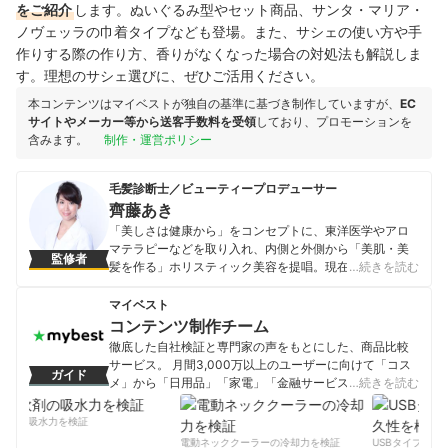
をご紹介
します。ぬいぐるみ型やセット商品、サンタ・マリア・
ノヴェッラの巾着タイプなども登場。また、サシェの使い方や手
作りする際の作り方、香りがなくなった場合の対処法も解説しま
す。理想のサシェ選びに、ぜひご活用ください。
本コンテンツはマイベストが独自の基準に基づき制作していますが、
EC
サイトやメーカー等から送客手数料を受領
しており、プロモーションを
含みます。
制作・運営ポリシー
毛髪診断士／ビューティープロデューサー
齊藤あき
「美しさは健康から」をコンセプトに、東洋医学やアロ
マテラピーなどを取り入れ、内側と外側から「美肌・美
監修者
髪を作る」ホリスティック美容を提唱。現在はサロンワ
…続きを読む
ークのほか、講師や執筆活動、TV出演など活躍の場を広
げている。 毛髪診断士認定講師、日本アロマ環境協会イ
マイベスト
ンストラクター・アロマセラピスト、オーガニックアド
コンテンツ制作チーム
バイザー、日本健康医療コーディネーターなど資格多
徹底した自社検証と専門家の声をもとにした、商品比較
数。 （株）イフ＆シュア代表、美肌・美髪専門店「スキ
サービス。 月間3,000万以上のユーザーに向けて「コス
ガイド
ンケアサロン・ティナロッサ」、ヘアケア大学主宰。
メ」から「日用品」「家電」「金融サービス」まで、ベ
…続きを読む
齊藤あきのプロフィール
ストな商品を選んでもらうために、毎日コンテンツを制
作中。
剤の吸水力を検証
コンテンツ制作チームのプロフィール
電動ネッククーラーの冷却力を検証
USBタイプCケー