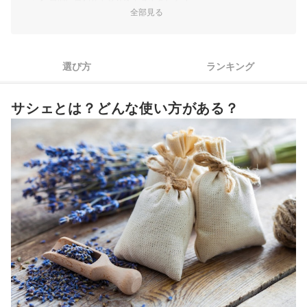
全部見る
3
空間への防虫・抗菌・消臭効果など効能で選ぼう
4
好みや用途に適したデザインを検討しよう
選び方
ランキング
サシェ全20商品おすすめ人気ランキング
サシェとは？どんな使い方がある？
サシェは手作りできる？作り方のポイントは？
香りがなくなったらどうする？香りを復活させる方法は？
香りを楽しみたい人はアロマオイルも確認しよう
サシェの売れ筋ランキングもチェック！