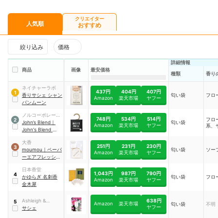
クリエイター
人気順
おすすめ
絞り込み
価格
詳細情報
商品
画像
最安価格
種類
香り
ネイチャーラボ
437円
404円
407円
1
香りサシェ シャン
匂い袋
フロ
Amazon
楽天市場
ヤフー
パンムーン
ノルコーポレーシ
748円
534円
514円
フロ
2
ョン
John’s Blend
｜
匂い袋
Amazon
楽天市場
ヤフー
系、
John's Blend フレ
グランス サシェ
｜
大香
OAJON41
251円
231円
230円
3
moumou
｜
ペーパ
匂い袋
ソー
Amazon
楽天市場
ヤフー
ーエアフレッシュ
ナー
日本香堂
1,043円
987円
790円
4
かゆらぎ 名刺香
匂い袋
フロ
Amazon
楽天市場
ヤフー
金木犀
638円
Ashleigh &
5
Amazon
楽天市場
匂い袋
不明
ヤフー
Burwood
サシェ