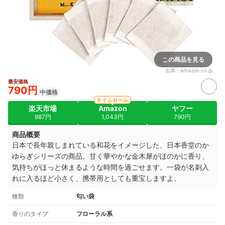
この商品を見る
出典：
amazon.co.jp
最安価格
790円
中価格
タイムセール
楽天市場
Amazon
ヤフー
987円
1,043円
790円
商品概要
日本で長年親しまれている和花をイメージした、日本香堂のか
ゆらぎシリーズの商品。甘く華やかな金木犀がほのかに香り、
気持ちがほっと休まるような時間を過ごせます。一袋が名刺入
れに入るほど小さく、携帯用としても重宝しますよ。
種類
匂い袋
香りのタイプ
フローラル系