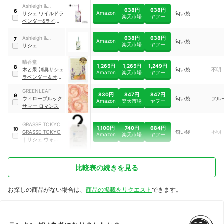
Ashleigh &
638円
638円
6
Amazon
Burwood
サシェ ワイルドラ
匂い袋
楽天市場
ヤフー
ベンダー&ライラ
ック
638円
638円
Ashleigh &
7
Amazon
匂い袋
楽天市場
ヤフー
Burwood
サシェ
晴香堂
1,265円
1,265円
1,249円
8
木と果 消臭サシェ
匂い袋
不明
Amazon
楽天市場
ヤフー
ラベンダー＆オレ
ンジ
GREENLEAF
830円
847円
847円
9
ウィローブルック
匂い袋
フル
Amazon
楽天市場
ヤフー
サマー ロマンス
GRASSE TOKYO
1,100円
740円
684円
10
GRASSE TOKYO
匂い袋
不明
Amazon
楽天市場
ヤフー
｜
サシェ ウォータ
ーリリー
比較表の続きを見る
お探しの商品がない場合は、
商品の掲載をリクエスト
できます。