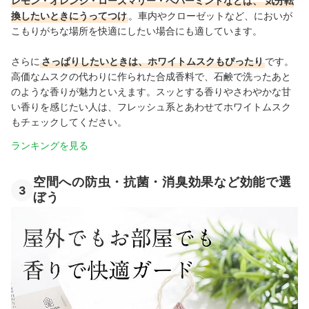
レモン・オレンジ・ローズマリー・ペパーミントなどは、
気分転
換したいときにうってつけ
。車内やクローゼットなど、においが
こもりがちな場所を快適にしたい場合にも適しています。
さらに
さっぱりしたいときは、ホワイトムスクもぴったり
です。
高価なムスクの代わりに作られた合成香料で、石鹸で洗ったあと
のような香りが魅力といえます。スッとする香りやさわやかな甘
い香りを感じたい人は、フレッシュ系とあわせてホワイトムスク
もチェックしてください。
ランキングを見る
空間への防虫・抗菌・消臭効果など効能で選
3
ぼう