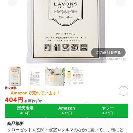
この商品を見る
出典：
amazon.co.jp
最安価格
Amazonで売れています！
404円
在庫わずか
楽天市場
Amazon
ヤフー
404円
437円
407円
商品概要
クローゼットや玄関・寝室やクルマのなかに置いて、手軽にど