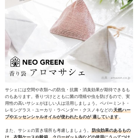
出典：
amazon.co.jp
サシェには空間や衣類への防虫・抗菌・消臭効果が期待できるも
のもあります。香りづけとともに菌の増殖や虫を防げるので、実
用性の高いサシェがほしい人は活用しましょう。ペパーミント・
レモングラス・ユーカリ・ラベンダー・クスノキなどの
天然ハー
ブやエッセンシャルオイルが使われたものが
適しています
。
また、サシェの置き場所も考慮しましょう。
防虫効果のあるもの
は、衣類ケースや靴箱、クローゼット内などの使用にうってつけ