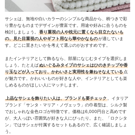
サシェは、無地や白いカラーのシンプルな商品から、柄つきで彩
り豊かなものまでデザインが豊富です。用途や好みに合うものを
検討しましょう。
香り重視の人や枕元に置くなら目立たないも
の、見た目重視の人やギフト用なら華やかなもの
が適していま
す。どこに置きたいかを考えて選ぶのがおすすめです。
またインテリアとして飾るなら、部屋になじむタイプを選択しま
しょう。たとえば
ぬいぐるみタイプのサシェはひのきチップや香
り玉などが入っており、かわいさと実用性を兼ねそなえている
点
が魅力です。かわいいものが好きな人や、インテリアとしても楽
しめるものがほしい人にマッチします。
上品なサシェを飾りたい人は、ブランドも要チェック
。イタリア
ブランド「サンタ・マリア・ノヴェッラ」の巾着型は、シルク製
でおしゃれな金色ロゴが特徴です。価格は6,000円台と高めです
が、大人っぽい雰囲気が好きな人にぴったり。
また、「ロクシタ
ン」ではサシェが付属するセットもあるので、広く確認しましょ
う。