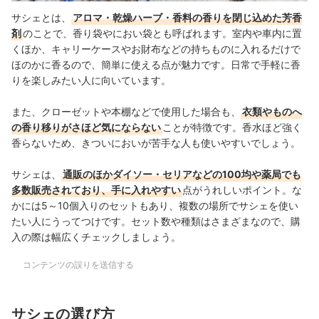
サシェとは、
アロマ・乾燥ハーブ・香料の香りを閉じ込めた芳香
剤
のことで、香り袋やにおい袋とも呼ばれます。室内や車内に置
くほか、キャリーケースやお財布などの持ちもの
に入れるだけで
ほのかに香るので、簡単に使える点が魅力です。日常で手軽に香
りを楽しみたい人に向いています。
また、クローゼットや本棚などで使用した場合も、
衣類やものへ
の香り移りがさほど気にならない
ことが特徴です。
香水ほど強く
香らない
た
め、
きついにおいが苦手な人も使いやすいでしょう。
サシェは、
通販のほかダイソー・セリアなどの100均や薬局でも
多数販売されており、手に入れやすい
点がうれしいポイント。な
かには5～10個入りのセットもあり、複数の場所でサシェを使い
たい人にうってつけです。セット数や種類はさまざまなので、購
入の際は幅広くチェックしましょう。
コンテンツの誤りを送信する
サシェの選び方