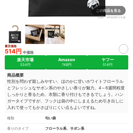
この商品を見る
出典：
amazon.co.jp
最安価格
514円
中価格
楽天市場
Amazon
ヤフー
534円
748円
514円
商品概要
性別を問わず親しみやすい、ほのかに甘いホワイトフローラル
とフレッシュなサボン系のやさしい香りが魅力。4～6週間程度
しっかりと香るため、衣類に香り付けもできるでしょう。ハン
ガータイプですが、フックは袋の中にしまえるため引き出しに
入れて使ってもかさばりにくい点もよいですね。
種類
匂い袋
香りのタイプ
フローラル系、サボン系