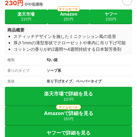
230円
やや低価格
タイムセール
楽天市場
Amazon
ヤフー
231円
251円
230円
商品概要
スティッチデザインを施したミニクッション風の造形
厚さ1mmの薄型形状でクローゼットや車内に吊り下げ可能
コットンの香りが約2週間〜4週間持続する日本製芳香剤
種類
匂い袋
香りのタイプ
ソープ系
形状
吊り下げタイプ、ペーパータイプ
楽天市場で詳細を見る
231円
タイムセール
Amazonで詳細を見る
251円
ヤフーで詳細を見る