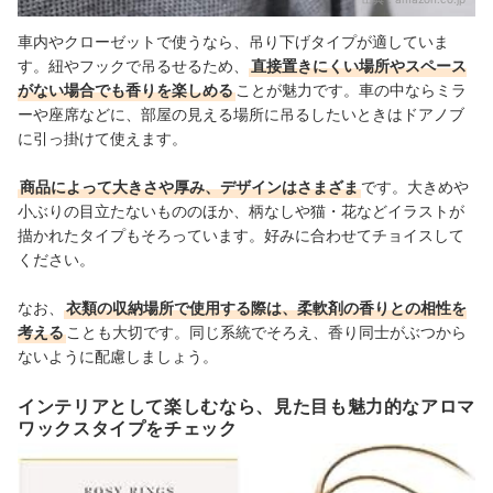
車内やクローゼットで使うなら、吊り下げタイプが適していま
す。紐やフックで吊るせるため、
直接置きにくい場所やスペース
がない場合でも香りを楽しめる
ことが魅力です。車の中ならミラ
ーや座席などに、部屋の見える場所に吊るしたいときはドアノブ
に引っ掛けて使えます。
商品によって大きさや厚み、デザインはさまざま
です。大きめや
小ぶりの目立たないもののほか、柄なしや猫・花などイラストが
描かれたタイプもそろっています。好みに合わせてチョイスして
ください。
なお、
衣類の収納場所で使用する際は、柔軟剤の香りとの相性を
考える
ことも大切です。同じ系統でそろえ、香り同士がぶつから
ないように配慮しましょう。
インテリアとして楽しむなら、見た目も魅力的なアロマ
ワックスタイプをチェック