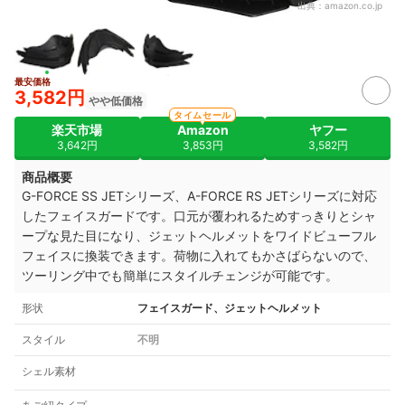
出典：
amazon.co.jp
最安価格
3,582円
やや低価格
タイムセール
楽天市場
Amazon
ヤフー
3,642円
3,853円
3,582円
商品概要
G-FORCE SS JETシリーズ、
A-FORCE RS JETシリーズに対応
したフェイスガードです。
口元が覆われるためすっきりとシャ
ープな見た目になり、ジェットヘルメットをワイドビューフル
フェイスに換装できます。荷物に入れてもかさばらないので、
ツーリング中でも簡単にスタイルチェンジが可能です。
形状
フェイスガード、ジェットヘルメット
スタイル
不明
シェル素材