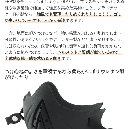
FRP製をチェックしましょう。FRPとは、プラスチックをガラス繊
維や炭素繊維で補強して強度を高めた素材のこと。プラスチッ
ク・FRP
製なら、
強風でも変形したりめくれたりしにくく、ゴミ
や虫がぶつかってもしっかり保護
できます。
一方、地面に叩きつけるなど、強い衝撃が加わると割れてしまう
可能性がある点がネックです。レザー製などと違い変形すると元
には戻らないため、保管や収納時は衝撃や過剰な負荷がかからな
いように気をつけましょう。
ヘルメットと質感が似ているので、
全体的な統一感を求める人向き
です。
つけ心地のよさを重視するなら柔らかいポリウレタン製
がぴったり