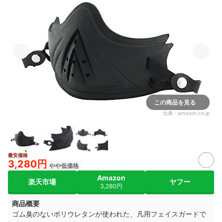
この商品を見る
出典：
amazon.co.jp
最安価格
3,280円
やや低価格
Amazon
楽天市場
ヤフー
3,280円
商品概要
ゴム臭のないポリウレタンが使われた、
凡用フェイスガードで