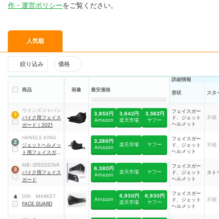
作・運営ポリシー
をご覧ください。
人気順
絞り込み
価格
詳細情報
商品
画像
最安価格
形状
スタ
ウインズジャパン
フェイスガー
3,853円
3,642円
3,582円
1
バイク用フェイス
ド、ジェット
不明
Amazon
楽天市場
ヤフー
ヘルメット
ガード
｜
2021
HANDLE KING
フェイスガー
3,280円
2
楽天市場
ヤフー
ジェットヘルメッ
ド、ジェット
不明
Amazon
ヘルメット
ト用フェイスガー
ド
MB-SPEEDSTAR
フェイスガー
6,380円
3
楽天市場
ヤフー
バイク用フェイス
ド、ジェット
スト
Amazon
ヘルメット
ガード
フェイスガー
6,930円
6,930円
DIN MARKET
4
Amazon
ド、ジェット
不明
楽天市場
ヤフー
FACE GUARD
ヘルメット