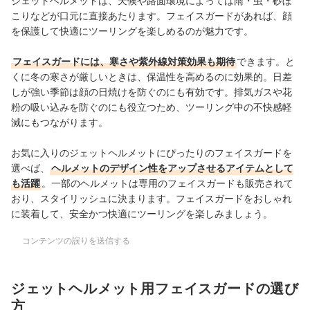
ジェットヘルメットは、天候や路面環境によっては雨・虫・砂ぼ
こりなどが口元に直接あたります。フェイスガードがあれば、顔
を保護して快適にツーリングを楽しめるのが魅力です。
フェイスガードには、寒さや紫外線対策効果も期待
できます。と
くに冬の寒さが厳しいときは、保温性を高めるのに効果的。日差
しが強い季節は顔の日焼けを防ぐのにも有効です。排気ガスや花
粉の吸い込みを防ぐのにも役立つため、ツーリング中の不快感軽
減にもつながります。
お気に入りのジェットヘルメットにぴったりのフェイスガードを
選べば、
ヘルメットのデザイン性をアップさせるアイテムとして
も活躍
。一部のヘルメットは専用のフェイスガードも販売されて
おり、スタイリッシュに決まります。フェイスガードをおしゃれ
に装着して、安全かつ快適にツーリングを楽しみましょう。
コンテンツの誤りを送信する
ジェットヘルメット用フェイスガードの選び
方