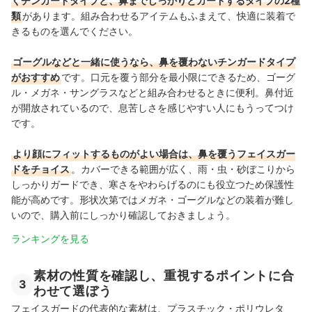
くチンガードタイプと、鼻までしっかりとガードするタイプの2種
類
があります。組み合わせるアイテムもふまえて、快適に装着で
きるものを選んでください。
ゴーグルなどと一緒に使うなら、鼻を覆わないチンガードタイプ
がおすすめ
です。口元を覆う部分を最小限にできるため、ゴーグ
ル・メガネ・サングラスなどと組み合わせるときに便利。鼻付近
が開放されているので、息苦しさを感じやすい人にもうってつけ
です。
より顔にフィットするものがよい場合は、鼻を覆うフェイスガー
ドをチョイス
。カバーできる範囲が広く、雨・虫・砂ぼこりから
しっかりガードでき、寒さをやわらげるのにも役立つため保護性
能が高めです。
形状次第ではメガネ・ゴーグルなどの装着が難し
いので、購入前にしっかり確認しておきましょう。
ランキングを見る
素材の性質を確認し、重視するポイントに合
3
わせて選ぼう
フェイスガードの代表的な素材は、プラスチック・ポリウレタ