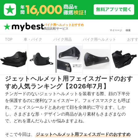
バイク用ヘルメットおすすめ
商品比較サービス
マイページ
検索
TOP
車・バイク
バイク用品
バイク用ヘルメット
おす
ジェットヘルメット用フェイスガードのおす
すめ人気ランキング【2026年7月】
チンガードのないジェットヘルメットを装着する際、顔の下半分
を保護するのに便利なフェイスガード。フェイスマスクとも呼ば
れ、フェイスシールドとあわせて顔を全体的に守ります。しか
し、さまざまな形・デザインの商品があり素材もさまざまなの
で、どれを選んだらよいか悩みますよね。
そこで今回は、
ジェットヘルメット用フェイスガードのおすすめ