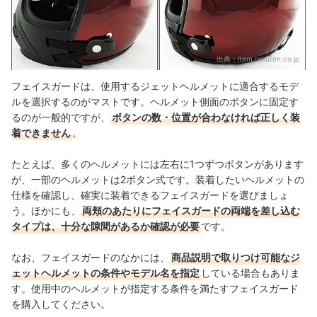
出典：
item.rakuten.co.jp
フェイスガードは、使用するジェットヘルメットに適合するモデ
ルを選択するのがマストです。ヘルメット側面のボタンに固定す
るのが一般的ですが、
ボタンの数・位置が合わなければ正しく装
着できません
。
たとえば、多くのヘルメットには左右に1つずつボタンがあります
が、一部のヘルメットは2ボタン式です。装着したいヘルメットの
仕様を確認し、確実に装着できるフェイスガードを選びましょ
う。
ほかにも、
両頬のあたりにフェイスガードの両端を差し込む
タイプは、十分な隙間があるか確認が必要
です。
なお、フェイスガードのなかには、
商品説明で取りつけ可能なジ
ェットヘルメットの条件やモデル名を指定
している場合もありま
す。使用中のヘルメットが指定する条件を満たすフェイスガード
を購入してください。