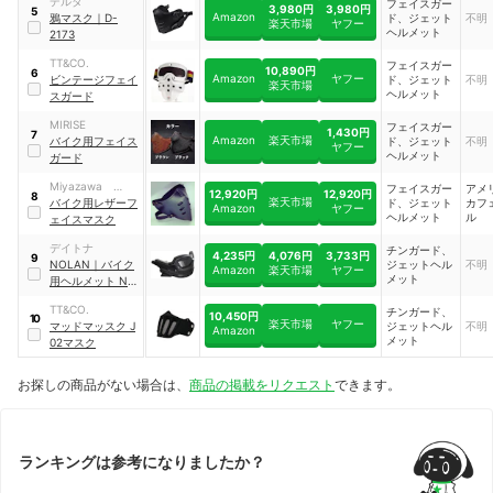
デルタ
フェイスガー
3,980円
3,980円
5
Amazon
鴉マスク
｜
D-
ド、ジェット
不明
楽天市場
ヤフー
ヘルメット
2173
TT&CO.
フェイスガー
10,890円
6
Amazon
ヤフー
ビンテージフェイ
ド、ジェット
不明
楽天市場
ヘルメット
スガード
MIRISE
フェイスガー
1,430円
7
Amazon
楽天市場
バイク用フェイス
ド、ジェット
不明
ヤフー
ヘルメット
ガード
Miyazawa
フェイスガー
アメ
12,920円
12,920円
8
楽天市場
Gaphics
バイク用レザーフ
ド、ジェット
カフ
Amazon
ヤフー
ヘルメット
ル
ェイスマスク
デイトナ
チンガード、
4,235円
4,076円
3,733円
9
NOLAN
｜
バイク
ジェットヘル
不明
Amazon
楽天市場
ヤフー
メット
用ヘルメット N44
チンガード
｜
TT&CO.
チンガード、
92556
10,450円
10
楽天市場
ヤフー
マッドマッスク J
ジェットヘル
不明
Amazon
メット
02マスク
お探しの商品がない場合は、
商品の掲載をリクエスト
できます。
ランキングは参考になりましたか？