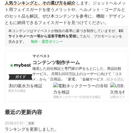
人気ランキングと、その選び方を紹介
します。ジェットヘルメッ
ト用フェイスガードを使うメリットや、ヘルメット・ゴーグルと
のセット品も解説。ぜひ本コンテンツを参考に、機能・デザイン
ともに納得できるフェイスガードを見つけてください。
本コンテンツはマイベストが独自の基準に基づき制作していますが、
EC
サイトやメーカー等から送客手数料を受領
しており、プロモーションを
含みます。
制作・運営ポリシー
マイベスト
コンテンツ制作チーム
徹底した自社検証と専門家の声をもとにした、商品比較
サービス。 月間3,000万以上のユーザーに向けて「コス
ガイド
メ」から「日用品」「家電」「金融サービス」まで、ベ
…続きを読む
ストな商品を選んでもらうために、毎日コンテンツを制
作中。
剤の吸水力を検証
コンテンツ制作チームのプロフィール
電動ネッククーラーの冷却力を検証
USBタイプCケー
最近の更新内容
2026.07.31
更新
ランキングを更新しました。