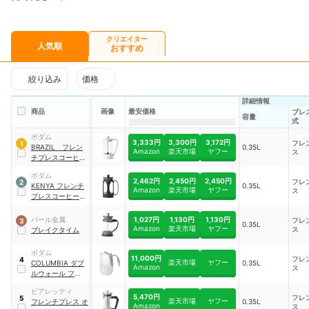
クリエイター
人気順
おすすめ
絞り込み
価格
詳細情報
商品
画像
最安価格
プレ
容量
式
ボダム
3,333円
3,300円
3,172円
フレ
1
BRAZIL フレン
0.35L
Amazon
楽天市場
ヤフー
ス
チプレスコーヒー
メーカー
ボダム
2,462円
2,450円
2,450円
フレ
2
KENYA フレンチ
0.35L
Amazon
楽天市場
ヤフー
ス
プレスコーヒーメ
ーカー
1,027円
1,130円
1,130円
パール金属
フレ
3
0.35L
Amazon
楽天市場
ヤフー
ス
ブレイクタイム
ボダム
11,000円
フレ
4
楽天市場
ヤフー
COLUMBIA ダブ
0.35L
Amazon
ス
ルウォール フレン
チプレスコーヒー
ビアレッティ
メーカー
5,470円
フレ
5
楽天市場
ヤフー
フレンチプレス オ
0.35L
Amazon
ス