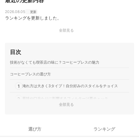
最近の更新内容
在も現場に立ち、実体験に基づいたリアルなレビューを
届けている。
2026.08.05
更新
相野谷大輔のプロフィール
ランキングを更新しました。
全部見る
目次
技術がなくても喫茶店の味に？コーヒープレスの魅力
コーヒープレスの選び方
1
淹れ方は大きく3タイプ！自分好みのスタイルをチョイス
2
風味や口当たりに影響するフィルターは要チェック
全部見る
3
大は小を兼ねない！1～2杯分には容量350mlがGOOD
素材ごとの特徴を把握！アウトドアに持っていくならステンレ
4
選び方
ランキング
ス製を