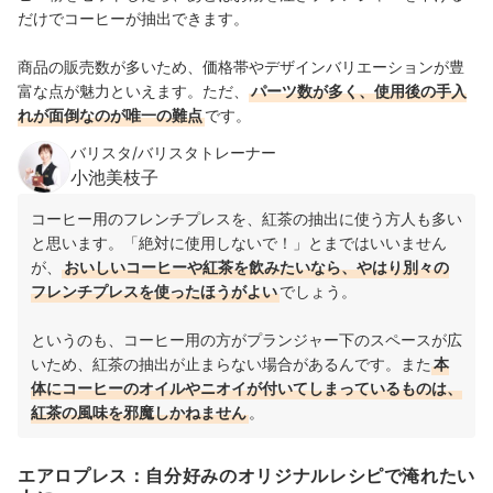
だけでコーヒーが抽出できます。
商品の販売数が多いため、価格帯やデザインバリエーションが豊
富な点が魅力といえます。ただ、
パーツ数が多く、使用後の手入
れが面倒なのが唯一の難点
です。
バリスタ/バリスタトレーナー
小池美枝子
コーヒー用のフレンチプレスを、紅茶の抽出に使う方人も多い
と思います。
「絶対に使用しないで！」とまではいいません
が、
おいしいコーヒーや紅茶を飲みたいなら、やはり別々の
フレンチプレスを使ったほうがよい
でしょう。
というのも、コーヒー用の方がプランジャー下のスペースが広
いため、紅茶の抽出が止まらない場合があるんです。また
本
体にコーヒーのオイルやニオイが付いてしまっているものは、
紅茶の風味を邪魔しかねません
。
エアロプレス：自分好みのオリジナルレシピで淹れたい