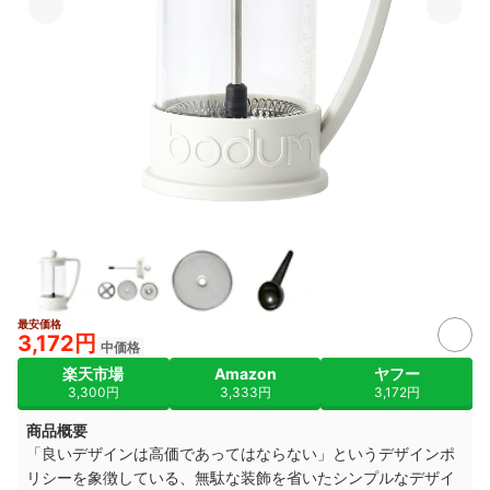
最安価格
3,172円
中価格
楽天市場
Amazon
ヤフー
3,300円
3,333円
3,172円
商品概要
「良いデザインは高価であってはならない」というデザインポ
リシーを象徴している、無駄な装飾を省いたシンプルなデザイ