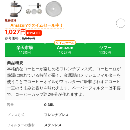
最安価格
Amazonでタイムセール中！
1,027円
61%OFF
参考価格：
2,640円
タイムセール
楽天市場
Amazon
ヤフー
1,130円
1,027円
1,130円
商品概要
本格的なコーヒーが楽しめるフレンチプレス式。コーヒー豆が
熱湯に触れている時間が長く、金属製のメッシュフィルターを
使うことでコーヒーオイルがフィルターに吸収されずにコーヒ
ー豆のうまみと香りを味わえます。
ペーパーフィルターは不要
で、
コーヒーカップ約2杯分が作れますよ。
容量
0.35L
プレス方式
フレンチプレス
フィルターの素材
ステンレス