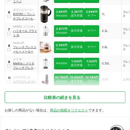
ミーノ
ボダムジャパン
2,891円
3,267円
2,899円
フレ
6
BISTRO
｜
フレン
1L
Amazon
楽天市場
ヤフー
ス
チプレスコーヒー
メーカー
HARIO（ハリオ）
3,977円
フレ
7
楽天市場
ヤフー
ハリオール ブライ
0.3L
Amazon
ス
ト N
IwaiLoft
2,380円
フレ
8
楽天市場
ヤフー
フレンチプレスコ
0.8L
Amazon
ス
ーヒーメーカー
メリタ
1,100円
1,100円
フレ
9
Amazon
Melitta
｜
メリタ
0.35L
楽天市場
ヤフー
ス
フレンチプレス ス
タンダード
10,780円
10,680円
10,780円
エアロプレス
10
不明
エア
Amazon
楽天市場
ヤフー
エアロプレスゴー
比較表の続きを見る
お探しの商品がない場合は、
商品の掲載をリクエスト
できます。