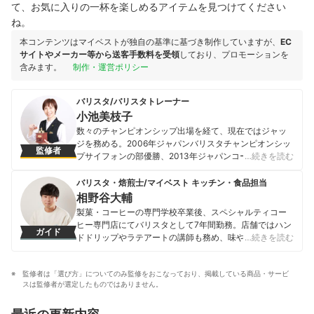
て、お気に入りの一杯を楽しめるアイテムを見つけてください
ね。
本コンテンツはマイベストが独自の基準に基づき制作していますが、
EC
サイトやメーカー等から送客手数料を受領
しており、プロモーションを
含みます。
制作・運営ポリシー
バリスタ/バリスタトレーナー
小池美枝子
数々のチャンピオンシップ出場を経て、現在ではジャッ
ジを務める。2006年ジャパンバリスタチャンピオンシッ
監修者
プサイフォンの部優勝、2013年ジャパンコーヒーイング
…続きを読む
ッドスピリッツチャンピオンシップ準優勝。 主宰するコ
ーヒー教室・コーヒーアカデミー ドンマイスターでの指
バリスタ・焙煎士/マイベスト キッチン・食品担当
導のほか、書籍監修・飲料プロデュースなどもこなす。
相野谷大輔
小池美枝子のプロフィール
製菓・コーヒーの専門学校卒業後、スペシャルティコー
ヒー専門店にてバリスタとして7年間勤務。店舗ではハン
ガイド
ドドリップやラテアートの講師も務め、味や香りへの繊
…続きを読む
細な感覚を磨く。マイベスト入社後はカフェで勤務して
いたこれまでの経験を活かし、コーヒー器具をはじめ、
監修者は「選び方」についてのみ監修をおこなっており、掲載している商品・サービ
調理器具やキッチン雑貨、食品・ドリンク、ギフトアイ
スは監修者が選定したものではありません。
テムなど、食まわり全般の商材の比較検証を担当。「ユ
ーザーの立場に立って考える」をモットーに、日々の業
務に取り組んでいる。また、焙煎士・バリスタとして現