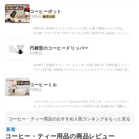
ヒーフィルター | 11111, 大紀商事 | コーヒーフィルター
コーヒーポット
19商品
徹底比較
EPEIOS JAPAN | ドリップケトル LITE, 山善 | 電気ケトル | EGL-
C1281, アイリスオーヤマ | ケトル | IKE-C800T-H, Epeios | ドリップ
ケトル | EPCP001, BESROY | 電気ケトル
円錐型のコーヒードリッパー
24商品
HARIO | 浸漬式ドリッパー スイッチ | SSD-360-B, 下村企販 | ドリッ
パー | 45145, HARIO | ダブルメッシュメタルドリッパー | DMD-02-
HSV, HARIO | 耐熱ガラス透過ドリッパー | VDGR-02-OV, 下村企販 |
ドリッパー 大 | 42157
コーヒーミル
59商品
ブルーマチックジャパン | Encore ESP, デロンギ・ジャパン | デディ
カ コーン式コーヒーグラインダー | KG521J-M, BelleLife | 電動コー
ヒーミル | BD-CG018, R&D ESPRESSO LAB | LAGOM mini 2-
compact electric coffee grinder, BelleLife | 電動コーヒーミル
コーヒー・ティー用品のおすすめ人気ランキングをもっと見る
新着
コーヒー・ティー用品の商品レビュー