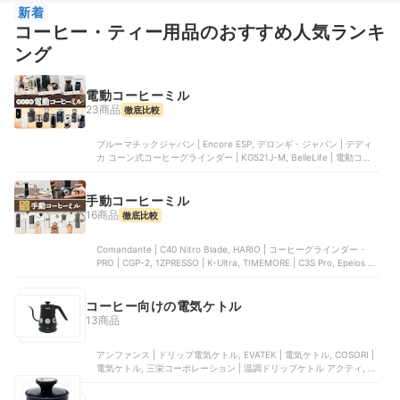
新着
コーヒー・ティー用品のおすすめ人気ランキ
ング
電動コーヒーミル
23商品
徹底比較
ブルーマチックジャパン | Encore ESP, デロンギ・ジャパン | デディ
カ コーン式コーヒーグラインダー | KG521J-M, BelleLife | 電動コー
ヒーミル | BD-CG018, R&D ESPRESSO LAB | LAGOM mini 2-
compact electric coffee grinder, BelleLife | 電動コーヒーミル
手動コーヒーミル
16商品
徹底比較
Comandante | C40 Nitro Blade, HARIO | コーヒーグラインダー・
PRO | CGP-2, 1ZPRESSO | K-Ultra, TIMEMORE | C3S Pro, Epeios |
手挽きコーヒーミル
コーヒー向けの電気ケトル
13商品
アンファンス | ドリップ電気ケトル, EVATEK | 電気ケトル, COSORI |
電気ケトル, 三栄コーポレーション | 温調ドリップケトル アクティ, 三
栄コーポレーション | 温調ドリップケトル・ACTYⅡ