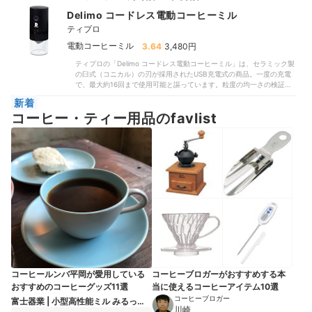
Delimo コードレス電動コーヒーミル
ティプロ
|
電動コーヒーミル
3.64
3,480円
ティプロの「Delimo コードレス電動コーヒーミル」は、セラミック製
の臼式（コニカル）の刃が採用されたUSB充電式の商品。一度の充電
で、最大約16回まで使用可能と謳っています。粒度の均一さの検証で
は、1杯分（15g）のうち90%以上（13.52g）を均等に中挽きにできた
新着
ため高評価に。大きいまま残ってしまった粒はないものの、微粉の多
コーヒー・ティー用品のfavlist
さはやや目立つ印象です。淹れたコーヒーは後味に渋みが残ったもの
の、豆本来のフルーティな味わいは感じられました。稼動音は82.3dB
とうるさく低評価に。また、1杯分（15g）の豆を挽くのに3分以上か
かったことが大きなネックとなりました。キュルキュルという高い音
がひたすら続くのでかなりストレスに感じます。手入れのしやすさは
高評価に。ホッパーと粉受けを取り外して洗えるうえ、ミルの刃は本
体から取り外して丸洗いできます。さらに、ブラシが付属しているた
め本体の周りに飛び散った粉の掃き掃除も楽にできるでしょう。
コーヒールンバ平岡が愛用している
コーヒーブロガーがおすすめする本
おすすめのコーヒーグッズ11選
当に使えるコーヒーアイテム10選
コーヒーブロガー
富士器業 | 小型高性能ミル みるっこ
川崎