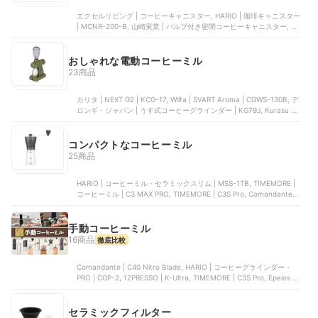
エクセルリビング | コーヒーキャニスター, HARIO | 珈琲キャニスター
| MCNR-200-B, 山崎実業 | バルブ付き密閉コーヒーキャニスター, エ
クセルリビング | コーヒーキャニスター ネオ, 下村企販 | キャニスタ
ー | 44586
おしゃれな電動コーヒーミル
23商品
カリタ | NEXT G2 | KCG-17, Wilfa | SVART Aroma | CGWS-130B, デ
ロンギ・ジャパン | うす式コーヒーグラインダー | KG79J, Kurasu |
Opus Conical Burr Grinder, ヴァーテックス | 電気コーヒーミル |
‎NKM-CM01
コンパクトなコーヒーミル
25商品
HARIO | コーヒーミル・セラミックスリム | MSS-1TB, TIMEMORE |
コーヒーミル | ‎C3 MAX PRO, TIMEMORE | C3S Pro, Comandante |
C40 Nitro Blade, HARIO | セラミックコーヒーミル | MSCS-2B
手動コーヒーミル
16商品
徹底比較
Comandante | C40 Nitro Blade, HARIO | コーヒーグラインダー・
PRO | CGP-2, 1ZPRESSO | K-Ultra, TIMEMORE | C3S Pro, Epeios |
手挽きコーヒーミル
セラミックフィルター