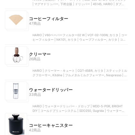
| マグマドリッパー, 下村企販 | ドリッパー | 45145, HARIO | ダブルメ
ッシュメタルドリッパー | DMD-02-HSV, HARIO | コールドブリュー
コーヒージャグ N | CBSN-10-HSV
コーヒーフィルター
47商品
HARIO | V60ペーパーフィルター02 W | VCF-02-100W, カリタ | コー
ヒーフィルター | NK101, カリタ | ウェーブフィルター, カリタ | コー
ヒーフィルター | 11111, 大紀商事 | コーヒーフィルター
クリーマー
26商品
HARIO | クリーマー・キュート | CQT-45BR, カリタ | スティックミル
クフローサー, Kitdine | フルメタルミルクフォーマー, Nespresso | ミ
ルク加熱泡立て器 | 4194-JP, Keenstone | ミルクフォーマー
ウォータードリッパー
33商品
HARIO | ウォータードリッパー・ドロップ | WDD-5-PGR, BRIGHT
DIY | コールドブリューシステム | SDO250, Gugrida | ウォータードリ
ッパー, Gugrida | 水出しコーヒードリッパー , HARIO | 水出し珈琲ポ
ット | MCPN-14CBR
コーヒーキャニスター
42商品