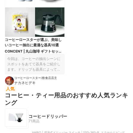
コーヒーロースターが選ぶ、美味し
いコーヒー抽出に最適な器具10選
CONCENT | 丸山珈琲 ギフトセット
609-30G
今回は、コーヒーの抽出シーンに
スポットをあてて器具をご紹介し
ます。ドリップも器具によって味
や風味が変わります。好みに合わ
コーヒーロースター/飲食店店主
せてご自分のセットを組んでみて
ナカネヒデキ
ください。
人気
コーヒー・ティー用品のおすすめ人気ランキ
ング
コーヒードリッパー
71商品
HARIO | 浸漬式ドリッパー スイッチ | SSD-360-B, エクセルリビング