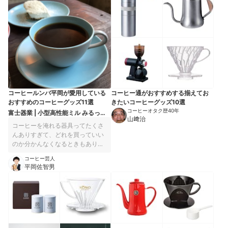
かったことが大きなネックとなりました。キュルキュルという高い音
がひたすら続くのでかなりストレスに感じます。手入れのしやすさは
高評価に。ホッパーと粉受けを取り外して洗えるうえ、ミルの刃は本
体から取り外して丸洗いできます。さらに、ブラシが付属しているた
め本体の周りに飛び散った粉の掃き掃除も楽にできるでしょう。
コーヒールンバ平岡が愛用している
コーヒー通がおすすめする揃えてお
おすすめのコーヒーグッズ11選
きたいコーヒーグッズ10選
コーヒーオタク歴40年
富士器業 | 小型高性能ミル みるっこ
山﨑治
DX R-220
コーヒーを淹れる器具ってたくさ
んありすぎて、どれを買っていい
のか分かんなくなるときもありま
すよね。そこで今回は、コーヒー
コーヒー芸人
芸人・コーヒールンバ平岡が日頃
平岡佐智男
から愛用しているコーヒーグッズ
をご紹介します。 テレビ番組など
でもだいたいこの装備でコーヒー
を淹れていたりして、皆さんにお
いしいと言っていただけていま
す。コーヒー好きの方や、これか
ら道具を揃える方の参考にしても