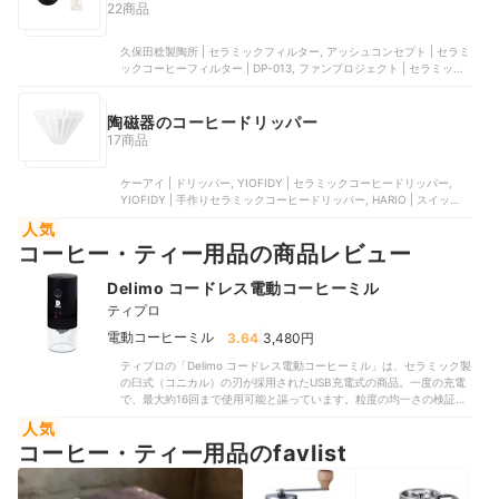
22商品
久保田稔製陶所 | セラミックフィルター, アッシュコンセプト | セラミ
ックコーヒーフィルター | DP-013, ファンプロジェクト | セラミック
フィルター ラウンドタイプ, 伊万里陶芸 | COFIL fuji | ブルー
陶磁器のコーヒードリッパー
17商品
ケーアイ | ドリッパー, YIOFIDY | セラミックコーヒードリッパー,
YIOFIDY | 手作りセラミックコーヒードリッパー, HARIO | スイッチ
サンライズ 坂口憲二 コラボモデル | SSDC-200-SUN, 三洋産業 |
人気
CAFEC フラワードリッパー
コーヒー・ティー用品の商品レビュー
Delimo コードレス電動コーヒーミル
ティプロ
|
電動コーヒーミル
3.64
3,480円
ティプロの「Delimo コードレス電動コーヒーミル」は、セラミック製
の臼式（コニカル）の刃が採用されたUSB充電式の商品。一度の充電
で、最大約16回まで使用可能と謳っています。粒度の均一さの検証で
は、1杯分（15g）のうち90%以上（13.52g）を均等に中挽きにできた
人気
ため高評価に。大きいまま残ってしまった粒はないものの、微粉の多
コーヒー・ティー用品のfavlist
さはやや目立つ印象です。淹れたコーヒーは後味に渋みが残ったもの
の、豆本来のフルーティな味わいは感じられました。稼動音は82.3dB
とうるさく低評価に。また、1杯分（15g）の豆を挽くのに3分以上か