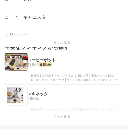
コーヒーキャニスター
クリーマー
もっと見る
主要なランキングから探す
コーヒーポット
19商品
徹底比較
EPEIOS JAPAN | ドリップケトル LITE, 山善 | 電気ケトル | EGL-
C1281, アイリスオーヤマ | ケトル | IKE-C800T-H, Epeios | ドリップ
ケトル | EPCP001, BESROY | 電気ケトル
マキネッタ
48商品
BIALETTI | モカエキスプレス | 0001161/AP, ビアレッティジャパン |
ブリッカ, ビアレッティジャパン | ヴィーナス, ビアレッティジャパン
もっと見る
| モカ インダクション, watchget | エスプレッソコーヒーメーカー