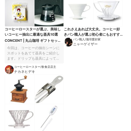
らえれば嬉しいです。私がおすす
めする11点を使えば、お家でおい
しいコーヒーを楽しめること間違
いなしです！
コーヒーロースターが選ぶ、美味し
これさえあれば大丈夫。コーヒー好
いコーヒー抽出に最適な器具10選
きパン職人が選ぶ初心者にもおすす
めコーヒーアイテム10選
パン職人/珈琲愛好家
CONCENT | 丸山珈琲 ギフトセット
ニャーゲイザー
609-30G
今回は、コーヒーの抽出シーンに
スポットをあてて器具をご紹介し
ます。ドリップも器具によって味
や風味が変わります。好みに合わ
コーヒーロースター/飲食店店主
せてご自分のセットを組んでみて
ナカネヒデキ
ください。