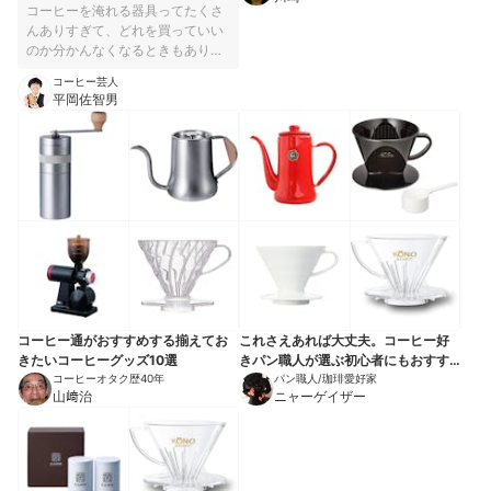
DX R-220
コーヒーを淹れる器具ってたくさ
んありすぎて、どれを買っていい
のか分かんなくなるときもありま
すよね。そこで今回は、コーヒー
コーヒー芸人
芸人・コーヒールンバ平岡が日頃
平岡佐智男
から愛用しているコーヒーグッズ
をご紹介します。 テレビ番組など
でもだいたいこの装備でコーヒー
を淹れていたりして、皆さんにお
いしいと言っていただけていま
す。コーヒー好きの方や、これか
ら道具を揃える方の参考にしても
らえれば嬉しいです。私がおすす
めする11点を使えば、お家でおい
しいコーヒーを楽しめること間違
いなしです！
コーヒー通がおすすめする揃えてお
これさえあれば大丈夫。コーヒー好
きたいコーヒーグッズ10選
きパン職人が選ぶ初心者にもおすす
コーヒーオタク歴40年
めコーヒーアイテム10選
パン職人/珈琲愛好家
山﨑治
ニャーゲイザー