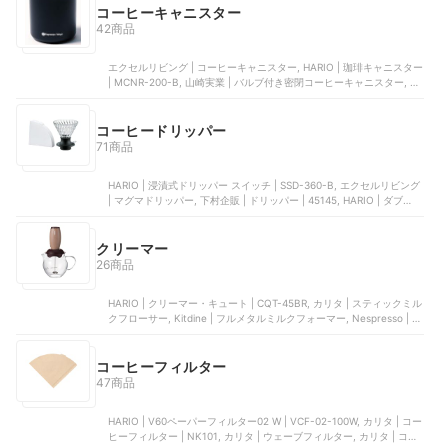
コーヒーキャニスター
42商品
エクセルリビング | コーヒーキャニスター, HARIO | 珈琲キャニスター
| MCNR-200-B, 山崎実業 | バルブ付き密閉コーヒーキャニスター, エ
クセルリビング | コーヒーキャニスター ネオ, 下村企販 | キャニスタ
ー | 44586
コーヒードリッパー
71商品
HARIO | 浸漬式ドリッパー スイッチ | SSD-360-B, エクセルリビング
| マグマドリッパー, 下村企販 | ドリッパー | 45145, HARIO | ダブルメ
ッシュメタルドリッパー | DMD-02-HSV, HARIO | コールドブリュー
コーヒージャグ N | CBSN-10-HSV
クリーマー
26商品
HARIO | クリーマー・キュート | CQT-45BR, カリタ | スティックミル
クフローサー, Kitdine | フルメタルミルクフォーマー, Nespresso | ミ
ルク加熱泡立て器 | 4194-JP, Keenstone | ミルクフォーマー
コーヒーフィルター
47商品
HARIO | V60ペーパーフィルター02 W | VCF-02-100W, カリタ | コー
ヒーフィルター | NK101, カリタ | ウェーブフィルター, カリタ | コー