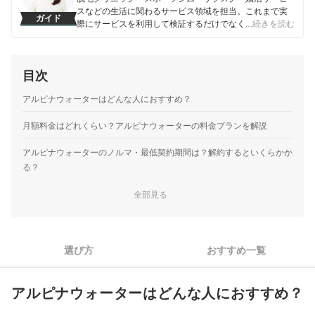
スなどの生活に関わるサービス領域を担当。これまで実
ガイド
際にサービスを利用して検証するだけでなく、医師や婚
…続きを読む
活アドバイザーなど多種多様な専門家への取材を通じて
サービスを比較検証してきた。「選ぶのが難しい領域だ
からこそ、徹底検証を通じて全ユーザーが選びやすい情
目次
報を届ける」ことをモットーに活動している。
真田桃花のプロフィール
アルピナウォーターはどんな人におすすめ？
月額料金はどれくらい？アルピナウォーターの料金プランを解説
アルピナウォーターのノルマ・最低契約期間は？解約するといくらかか
る？
アルピナウォーターの水はおいしい？実際に飲んで、口コミと比較
全部見る
他社と比較して分かった！アルピナウォーターのデメリット
アルピナウォーターの選び方
選び方
おすすめ一覧
アルピナウォーターのウォーターサーバーは3種類。求める機能
1
に応じて選ぼう
アルピナウォーターはどんな人におすすめ？
おすすめのアルピナウォーター3選