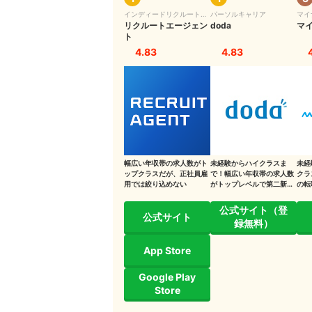
インディードリクルートパ
パーソルキャリア
マイ
資格：保有が高年収につながる場合もある
ートナーズ
リクルートエージェン
doda
マイ
ト
会社規模：一般に大企業ほど収入が高い
4.83
4.83
30代になると平均年収はどうなる？
28歳が年収アップのためにできることはある？
今の職場で昇進・昇格を目指す
副業で本業の収入を補う
幅広い年収帯の求人数がト
未経験からハイクラスま
未経
ップクラスだが、正社員雇
で！幅広い年収帯の求人数
クラ
独立・起業する
用では絞り込めない
がトップレベルで第二新
の転
卒・未経験にも強い
員で
好条件の求人を探し転職する
公式サイト（登
公式サイト
録無料）
App Store
Google Play
Store