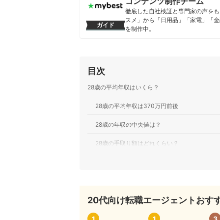
コンテンツ制作チーム
徹底した自社検証と専門家の声をもと
スメ」から「日用品」「家電」「金
ガイド
を制作中。
コンテンツ制作チームのプロフ
目次
28歳の平均年収はいくら？
28歳の平均年収は370万円前後
28歳の年収の中央値は？
28歳の手取り額はどれくらい？
28歳の収入を左右する要素をチェックしよう
性別：男性のほうが収入が高い
20代向け転職エージェントおすす
学歴：高学歴ほど高収入の傾向がある
地域：都市部で働くほうが収入が高い
1
1
3