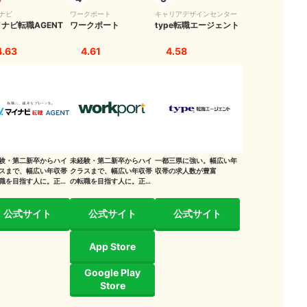
ナビ
ワークポート
キャリアデザインセンター
ナビ転職AGENT
ワークポート
type転職エージェント
4.63
4.61
4.58
験・第二新卒からハイ
未経験・第二新卒からハイ
一都三県に強い。幅広い年
スまで、幅広い年収帯
クラスまで、幅広い年収帯
収帯の求人数が豊富
職を目指す人に。正社
の転職を目指す人に。正社
は絞り込めない
員・市区町村単位では絞り
込めない
公式サイト
公式サイト
公式サイト
App Store
Google Play
Store