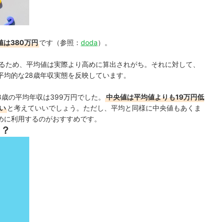
値は380万円
です（参照：
doda
）。
いるため、平均値は実際より高めに算出されがち。それに対して、
平均的な28歳年収実態を反映しています。
8歳の平均年収は399万円でした。
中央値は平均値よりも19万円低
い
と考えていいでしょう。ただし、平均と同様に
中央値も
あくま
めに利用するのがおすすめです。
い？