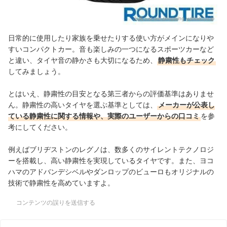
出典：
store.shopping.yahoo.co.jp
日常的に使用したり家族を乗せたりする使い方がメインになりや
すいコンパクトカー。音も楽しみの一つになるスポーツカーなど
と違い、タイヤ音の静かさも大切になるため、
静粛性もチェック
してみましょう。
とはいえ、静粛性の目安となる第三者からの評価基準はありませ
ん。静粛性の高いタイヤを選ぶ基準としては、
メーカーが公表し
ている静粛性に関する情報や、実際のユーザーからの口コミ
を参
考にしてください。
例えばブリヂストンのレグノは、数多くのサイレントテクノロジ
ーを搭載し、高い静粛性を実現しているタイヤです。また、ヨコ
ハマのアドバンデシベルやダンロップのビューロもオリジナルの
技術で静粛性を高めていますよ。
コンテンツの誤りを送信する