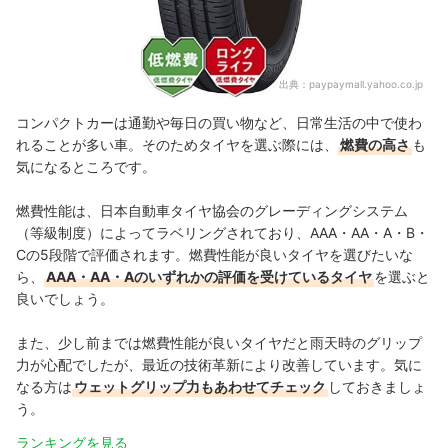
出典：
paypaymall.yahoo.co.jp
コンパクトカーは通勤や毎日の買い物など、日常生活の中で使わ
れることが多い車。そのためタイヤを選ぶ際には、
燃費の高さ
も
気になるところです。
燃費性能は、日本自動車タイヤ協会のグレーディングシステム
（等級制度）によってラベリングされており、AAA・AA・A・B・
Cの5段階で評価されます。燃費性能が良いタイヤを選びたいな
ら、
AAA・AA・Aのいずれかの評価を受けているタイヤ
を選ぶと
良いでしょう。
また、少し前までは燃費性能が良いタイヤだと雨天時のグリップ
力が心配でしたが、最近の技術革新により改善しています。気に
なる方は
ウェットグリップ力もあわせてチェック
しておきましょ
う。
ランキングを見る