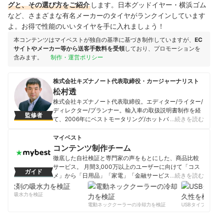
グと、その選び方をご紹介
します。日本グッドイヤー・横浜ゴム
など、さまざまな有名メーカーのタイヤがランクインしています
よ。お得で性能のいいタイヤを手に入れましょう！
本コンテンツはマイベストが独自の基準に基づき制作していますが、
EC
サイトやメーカー等から送客手数料を受領
しており、プロモーションを
含みます。
制作・運営ポリシー
株式会社キズナノート代表取締役・カージャーナリスト
松村透
株式会社キズナノート代表取締役。エディター/ライター/
ディレクター/プランナー。輸入車の取扱説明書制作を経
監修者
て、2006年にベストモータリング/ホットバージョン公式
…続きを読む
サイトリニューアルを担当。カーメディアの運営サポー
トや企画立案・ディレクションが得意分野。またオーナ
マイベスト
ーインタビューをライフワークとし、人選から取材・撮
コンテンツ制作チーム
影・原稿執筆・レタッチ・編集までを一手に担う。現在
徹底した自社検証と専門家の声をもとにした、商品比較
の愛車は、1970年式ポルシェ911S（プラレール号）と
サービス。 月間3,000万以上のユーザーに向けて「コス
ガイド
2022年式フォルクスワーゲン パサートヴァリアント。
メ」から「日用品」「家電」「金融サービス」まで、ベ
…続きを読む
松村透のプロフィール
ストな商品を選んでもらうために、毎日コンテンツを制
作中。
剤の吸水力を検証
コンテンツ制作チームのプロフィール
電動ネッククーラーの冷却力を検証
USBタイプCケー