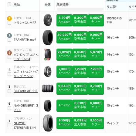
商品
画像
最安価格
リム径
タイ
8,701円
8,300円
8,400円
TOYO TIRE
195/65R15
1
201
Amazon
楽天市場
ヤフー
91H
トランパス MP7
39,997円
9,960円
9,960円
TOYO TIRE
2
16インチ
205
Amazon
楽天市場
ヤフー
TRANPATH mp7
住友ゴム工業
27,826円
6,050円
5,670円
3
ダンロップ エナセ
14インチ
155
Amazon
楽天市場
ヤフー
ーブ EC204
日本グッドイヤー
7,300円
7,290円
7,290円
4
エフィシェントグ
15インチ
170
Amazon
楽天市場
ヤフー
リップ コンフォー
ト
9,840円
9,830円
9,780円
横浜ゴム
5
15インチ
189
Amazon
楽天市場
ヤフー
BluEarth AE-01F
TOYO TIRE
6,819円
6,688円
6
Amazon
NANOENERGY 3
15インチ
165
楽天市場
ヤフー
PLUS
ブリヂストン
9,100円
9,099円
9,100円
7
NEWNO
15インチ
175
Amazon
楽天市場
ヤフー
175/65R15 84H