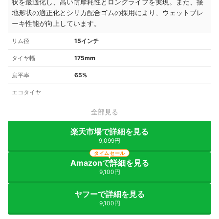
状を最適化し、高い耐摩耗性とロングライフを実現。また、接
地形状の適正化とシリカ配合ゴムの採用により、ウェットブレ
ーキ性能が向上しています。
リム径
15インチ
タイヤ幅
175mm
扁平率
65%
エコタイヤ
全部見る
楽天市場で詳細を見る
9,099円
タイムセール
Amazonで詳細を見る
9,100円
ヤフーで詳細を見る
9,100円