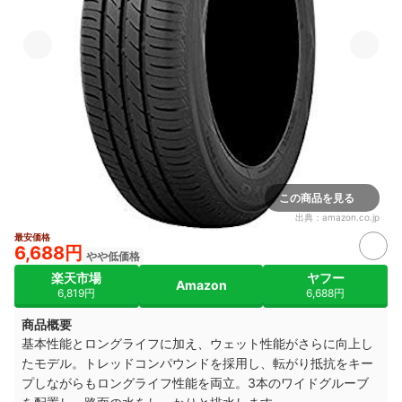
この商品を見る
出典：
amazon.co.jp
最安価格
6,688円
やや低価格
楽天市場
ヤフー
Amazon
6,819円
6,688円
商品概要
基本性能とロングライフに加え、ウェット性能がさらに向上し
たモデル。トレッドコンパウンドを採用し、転がり抵抗をキー
プしながらもロングライフ性能を両立。3本のワイドグルーブ