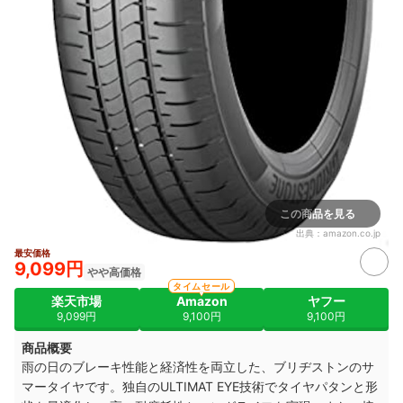
この商品を見る
出典：
amazon.co.jp
最安価格
9,099円
やや高価格
タイムセール
楽天市場
Amazon
ヤフー
9,099円
9,100円
9,100円
商品概要
雨の日のブレーキ性能と経済性を両立した、ブリヂストンのサ
マータイヤです。独自のULTIMAT EYE技術でタイヤパタンと形