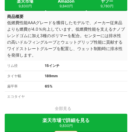
楽天市場
Amazon
ヤフー
9,830円
9,840円
9,780円
商品概要
低燃費性能AAAグレードを獲得したモデルで、メーカー従来品
よりも燃費が4.0％向上しています。低燃費性能を支えるナノブ
レンドゴムに加え3種のポリマーを配合。センターには排水性
の高いドルフィングルーブとウェットグリップ性能に貢献する
ワイドストレートグルーブを配置し、ウェット制動時に排水性
を発揮します。
リム径
15インチ
タイヤ幅
189mm
扁平率
65%
エコタイヤ
全部見る
楽天市場で詳細を見る
9,830円