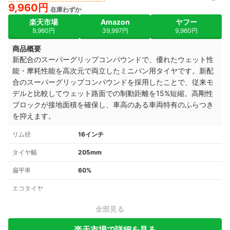
9,960円
在庫わずか
楽天市場
Amazon
ヤフー
9,960円
39,997円
9,960円
商品概要
新配合のスーパーグリップコンパウンドで、優れたウェット性
能・摩耗性能を高次元で両立したミニバン用タイヤです。新配
合のスーパーグリップコンパウンドを採用したことで、従来モ
デルと比較してウェット路面での制動距離を15%短縮。高剛性
ブロックが接地面積を確保し、車高のある車両特有のふらつき
を抑えます。
リム径
16インチ
タイヤ幅
205mm
扁平率
60%
エコタイヤ
全部見る
楽天市場で詳細を見る