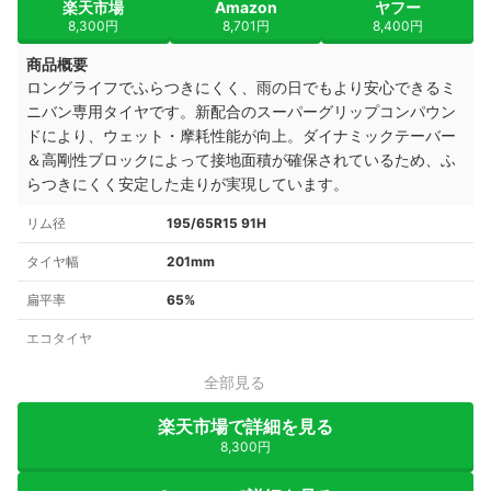
楽天市場
Amazon
ヤフー
8,300円
8,701円
8,400円
商品概要
ロングライフでふらつきにくく、雨の日でもより安心できるミ
ニバン専用タイヤです。新配合のスーパーグリップコンパウン
ドにより、ウェット・摩耗性能が向上。ダイナミックテーバー
＆高剛性ブロックによって接地面積が確保されているため、ふ
らつきにくく安定した走りが実現しています。
リム径
195/65R15 91H
タイヤ幅
201mm
扁平率
65%
エコタイヤ
全部見る
楽天市場で詳細を見る
8,300円