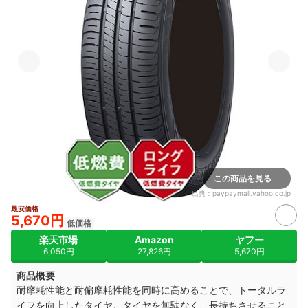
この商品を見る
出典：
paypaymall.yahoo.co.jp
最安価格
5,670円
低価格
楽天市場
Amazon
ヤフー
6,050円
27,826円
5,670円
商品概要
耐摩耗性能と耐偏摩耗性能を同時に高めることで、トータルラ
イフを向上したタイヤ。タイヤを無駄なく、長持ちさせること