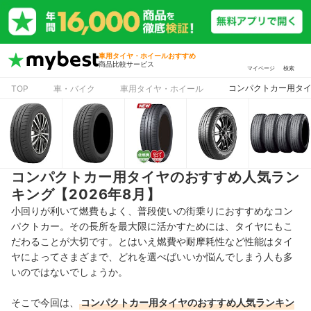
車用タイヤ・ホイールおすすめ
商品比較サービス
マイページ
検索
コンパクトカー用タイ
TOP
車・バイク
車用タイヤ・ホイール
コンパクトカー用タイヤのおすすめ人気ラン
キング【2026年8月】
小回りが利いて燃費もよく、普段使いの街乗りにおすすめなコン
パクトカー。その長所を最大限に活かすためには、タイヤにもこ
だわることが大切です。とはいえ燃費や耐摩耗性など性能はタイ
ヤによってさまざまで、どれを選べばいいか悩んでしまう人も多
いのではないでしょうか。
そこで今回は、
コンパクトカー用タイヤのおすすめ人気ランキン