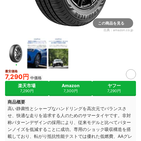
この商品を見る
出典：
amazon.co.jp
最安価格
7,290円
中価格
楽天市場
Amazon
ヤフー
7,290円
7,300円
7,290円
商品概要
高い静粛性とシャープなハンドリングを高次元でバランスさ
せ、快適な走りを追求する人のためのサマータイヤです。非対
称パターンデザインの採用により、従来モデルと比べてパター
ンノイズを低減することに成功。専用のショック吸収構造を搭
載しており、転がり抵抗性能テストでは優れた低燃費、AAグレ