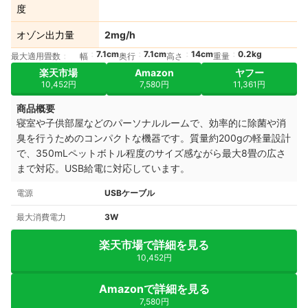
度
オゾン出力量
2mg/h
7.1cm
7.1cm
14cm
0.2kg
最大適用畳数
幅
奥行
高さ
重量
楽天市場
Amazon
ヤフー
10,452円
7,580円
11,361円
商品概要
寝室や子供部屋などのパーソナルルームで、効率的に除菌や消
臭を行うためのコンパクトな機器です。質量約200gの軽量設計
で、350mLペットボトル程度のサイズ感ながら最大8畳の広さ
まで対応。USB給電に対応しています。
電源
USBケーブル
最大消費電力
3W
楽天市場で詳細を見る
10,452円
Amazonで詳細を見る
7,580円