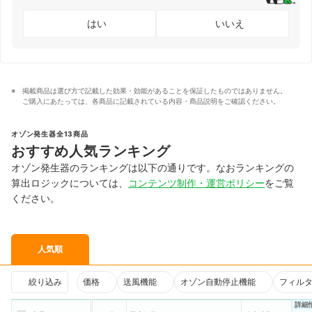
はい
いいえ
掲載商品は選び方で記載した効果・効能があることを保証したものではありません。
ご購入にあたっては、各商品に記載されている内容・商品説明をご確認ください。
オゾン発生器全13商品
おすすめ人気ランキング
オゾン発生器のランキングは以下の通りです。なおランキングの
算出ロジックについては、
コンテンツ制作・運営ポリシー
をご覧
ください。
人気順
絞り込み
価格
送風機能
オゾン自動停止機能
フィル
詳細