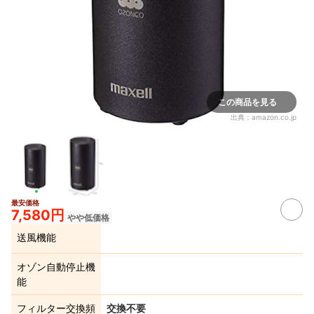
この商品を見る
出典：
amazon.co.jp
最安価格
7,580円
やや低価格
送風機能
オゾン自動停止機
能
フィルター交換頻
交換不要