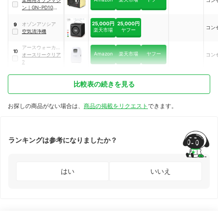
ン
｜
GN-PD10M-
B
25,000円
25,000円
オゾンアソシア
9
コン
楽天市場
ヤフー
空気清浄機
アースウォーカー
10
Amazon
楽天市場
ヤフー
トレーディング
オースリークリア
コン
2
比較表の続きを見る
お探しの商品がない場合は、
商品の掲載をリクエスト
できます。
ランキングは参考になりましたか？
はい
いいえ