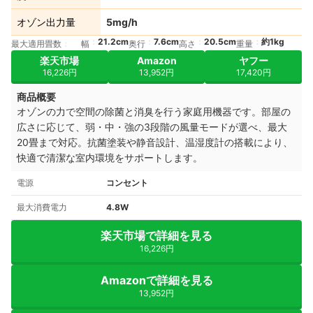
オゾン出力量
5mg/h
21.2cm
7.6cm
20.5cm
約1kg
最大適用畳数
幅
奥行
高さ
重量
楽天市場
Amazon
ヤフー
16,226円
13,952円
17,420円
商品概要
オゾンの力で空間の除菌と消臭を行う家庭用機器です。部屋の
広さに応じて、弱・中・強の3段階の風量モードが選べ、最大
20畳まで対応。抗菌塗装や静音設計、温湿度計の搭載により、
快適で清潔な室内環境をサポートします。
電源
コンセント
最大消費電力
4.8W
楽天市場で詳細を見る
16,226円
Amazonで詳細を見る
13,952円