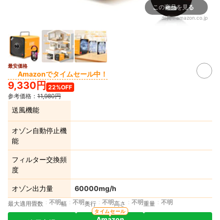
この商品を見る
出典：
amazon.co.jp
最安価格
Amazonでタイムセール中！
9,330円
22%OFF
参考価格：
11,980円
送風機能
オゾン自動停止機
能
フィルター交換頻
度
オゾン出力量
60000mg/h
不明
不明
不明
不明
不明
最大適用畳数
幅
奥行
高さ
重量
タイムセール
Amazon