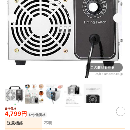
この商品を見る
出典：
amazon.co.jp
参考価格
4,799円
やや低価格
送風機能
不明