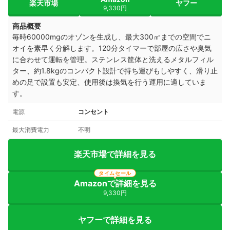
楽天市場
ヤフー
9,330円
商品概要
毎時60000mgのオゾンを生成し、最大300㎡までの空間でニ
オイを素早く分解します。120分タイマーで部屋の広さや臭気
に合わせて運転を管理。ステンレス筐体と洗えるメタルフィル
ター、約1.8kgのコンパクト設計で持ち運びもしやすく、滑り止
めの足で設置も安定、使用後は換気を行う運用に適していま
す。
電源
コンセント
最大消費電力
不明
楽天市場で詳細を見る
タイムセール
Amazonで詳細を見る
9,330円
ヤフーで詳細を見る