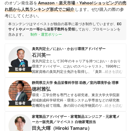
のオゾン発生器を
Amazon・楽天市場・Yahoo!ショッピングの売
れ筋から人気ランキング形式でご紹介
します。ぜひ購入の際の参
考にしてください。
本コンテンツはマイベストが独自の基準に基づき制作していますが、
EC
サイトやメーカー等から送客手数料を受領
しており、プロモーションを
含みます。
制作・運営ポリシー
臭気判定士／におい・かおり環境アドバイザー
石川英一
臭気判定士として30年のキャリアを持つにおい・かおり
環境アドバイザー、においのスペシャリスト。1996年に
監修者
国家資格の臭気判定士免許を取得し、「臭気対策アドバ
…続きを読む
イザー」の資格も所持している。におい対策の会社2社で
キャリアを積み、2010年にフリーの臭気判定士として独
静岡県立大学 食品栄養科学部 助教／室内環境学会 理事
立。 自身の経験を活かして、テレビ・雑誌などの各メデ
徳村雅弘
ィアにも度々登場し、「におい」についての知識を広め
環境・工学分野を専門とする研究者。東京大学大学院新
ている。「パナソニック ボディシェバーER-GK40」効果
領域創成科学研究科・環境システム学専攻などの研究教
監修者
試験、「ファブリーズ」消臭効果等の技術指導を行うな
育機関を経て現職。身の回りの化学物質のリスクを包括
…続きを読む
ど、大手企業の消臭効果試験にも携わっている。
的に評価しながら、効率よくリスクを低減させる手法の
石川英一のプロフィール
開発に関する研究に取り組んでいる。高効率な排水・排
家電製品アドバイザー・家電製品エンジニア・元家電メ
ガス処理技術の開発などを手がけるなかで、研究成果が
ーカー販売員／マイベスト 白物家電担当
高く評価され、「クリタ水・環境科学研究優秀賞」「室
田丸大暉（Hiroki Tamaru）