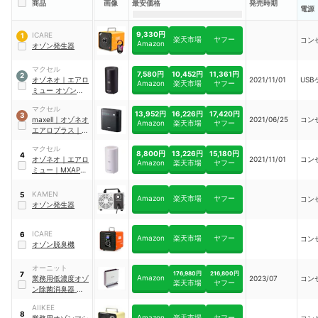
商品
画像
最安価格
発売時期
電源
9,330円
ICARE
1
楽天市場
ヤフー
コン
Amazon
オゾン発生器
マクセル
7,580円
10,452円
11,361円
2
オゾネオ
｜
エアロ
2021/11/01
US
Amazon
楽天市場
ヤフー
ミュー オゾン
｜
MXAP-
マクセル
AER205BK
13,952円
16,226円
17,420円
3
maxell
｜
オゾネオ
2021/06/25
コン
Amazon
楽天市場
ヤフー
エアロプラス
｜
MXAP-DAE280-
マクセル
BK
8,800円
13,226円
15,180円
4
オゾネオ
｜
エアロ
2021/11/01
コン
Amazon
楽天市場
ヤフー
ミュー
｜
MXAP-
AER205WH
KAMEN
5
Amazon
楽天市場
ヤフー
コン
オゾン発生器
ICARE
6
Amazon
楽天市場
ヤフー
コン
オゾン脱臭機
オーニット
176,980円
216,800円
7
Amazon
業務用低濃度オゾ
2023/07
コン
楽天市場
ヤフー
ン除菌消臭器 エア
フィーノ
｜
VS-
AIIKEE
50S
8
Amazon
楽天市場
ヤフー
業務用オゾンマシ
コン