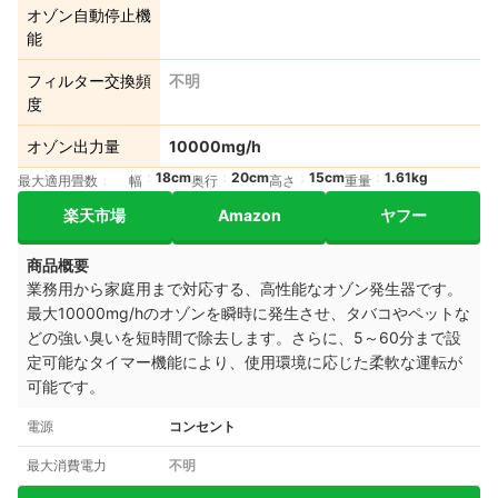
オゾン自動停止機
能
フィルター交換頻
不明
度
オゾン出力量
10000mg/h
18cm
20cm
15cm
1.61kg
最大適用畳数
幅
奥行
高さ
重量
楽天市場
Amazon
ヤフー
商品概要
業務用から家庭用まで対応する、高性能なオゾン発生器です。
最大10000mg/hのオゾンを瞬時に発生させ、タバコやペットな
どの強い臭いを短時間で除去します。さらに、5～60分まで設
定可能なタイマー機能により、使用環境に応じた柔軟な運転が
可能です。
電源
コンセント
最大消費電力
不明