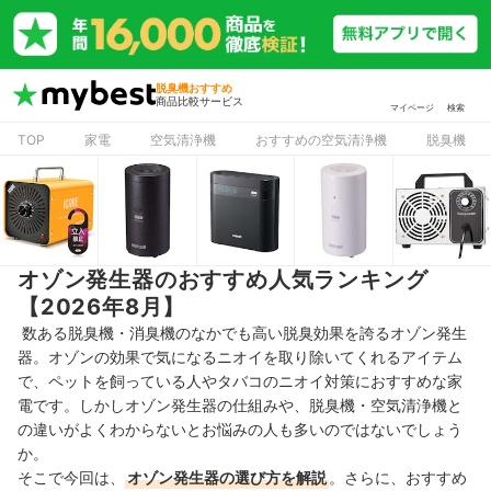
脱臭機おすすめ
商品比較サービス
マイページ
検索
TOP
家電
空気清浄機
おすすめの空気清浄機
脱臭機
オゾン発生器のおすすめ人気ランキング
【2026年8月】
数ある脱臭機・消臭機のなかでも高い脱臭効果を誇るオゾン発生
器。オゾンの効果で気になるニオイを取り除いてくれるアイテム
で、ペットを飼っている人やタバコのニオイ対策におすすめな家
電です。しかしオゾン発生器の仕組みや、脱臭機・空気清浄機と
の違いがよくわからないとお悩みの人も多いのではないでしょう
か。
そこで今回は、
オゾン発生器の選び方を解説
。さらに、おすすめ