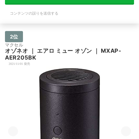
コンテンツの誤りを送信する
2位
マクセル
オゾネオ
｜
エアロ ミュー オゾン
｜
MXAP-
AER205BK
2021/11/01 発売