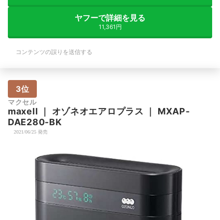
ヤフーで詳細を見る
11,361円
コンテンツの誤りを送信する
3位
マクセル
maxell
｜
オゾネオエアロプラス
｜
MXAP-
DAE280-BK
2021/06/25 発売