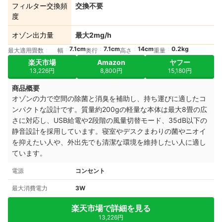
フィルター交換頻
交換不要
度
オゾン出力量
最大2mg/h
7.1cm
7.1cm
14cm
0.2kg
最大適用畳数
幅
奥行
高さ
重量
楽天市場
Amazon
ヤフー
13,226円
8,800円
15,180円
商品概要
オゾンの力で空間の除菌と消臭を補助し、持ち運びに適したコ
ンパクトな設計です。質量約200gの軽量な本体は最大8畳の広
さに対応し、USB給電や2段階の風量切替モード、35dB以下の
静音設計を採用しています。寝室やデスクまわりの菌やニオイ
を抑えたい人や、外出先でも清潔な環境を維持したい人に適し
ています。
電源
コンセント
最大消費電力
3W
楽天市場で詳細を見る
13,226円