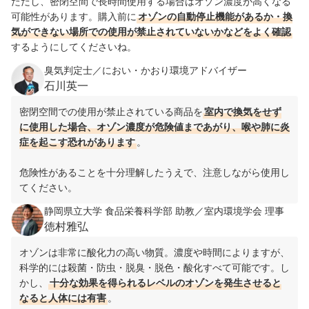
ただし、密閉空間で長時間使用する場合はオゾン濃度が高くなる
可能性があります。購入前に
オゾンの自動停止機能があるか・換
気ができない場所での使用が禁止されていないかなどをよく確認
するようにしてくださいね。
臭気判定士／におい・かおり環境アドバイザー
石川英一
密閉空間での使用が禁止されている
商品を
室内で換気をせず
に使用した場合、オゾン濃度が危険値まであがり、喉や肺に炎
症を起こす恐れがあります
。
危険性があることを十分理解したうえで、注意しながら使用し
てください。
静岡県立大学 食品栄養科学部 助教／室内環境学会 理事
徳村雅弘
オゾンは非常に酸化力の高い物質。濃度や時間によりますが、
科学的には殺菌・防虫・脱臭・脱色・酸化すべて可能です。し
かし、
十分な効果を得られるレベルのオゾンを発生させると
なると人体には有害
。