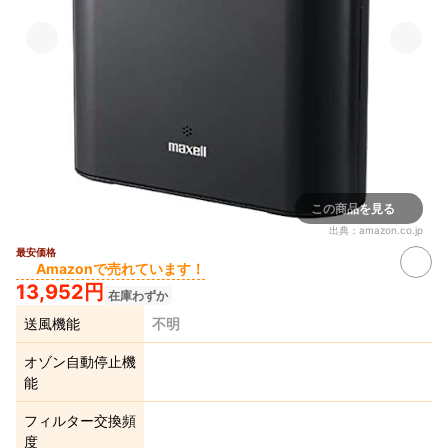
この商品を見る
出典：
amazon.co.jp
最安価格
Amazonで売れています！
13,952円
在庫わずか
送風機能
不明
オゾン自動停止機
能
フィルター交換頻
度