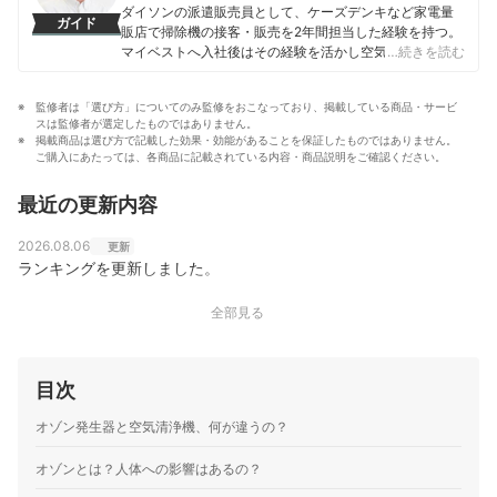
内環境学会 論文賞」など多数の業界賞を獲得している。
ダイソンの派遣販売員として、ケーズデンキなど家電量
ガイド
徳村雅弘のプロフィール
販店で掃除機の接客・販売を2年間担当した経験を持つ。
マイベストへ入社後はその経験を活かし空気清浄機・除
…続きを読む
湿機・オイルヒーター・スティッククリーナーなど季節
家電・空調家電や掃除機をはじめ白物家電全般を専門に
監修者は「選び方」についてのみ監修をおこなっており、掲載している商品・サービ
ガイドを担当し、日立やシャープ、パナソニックなどの
スは監修者が選定したものではありません。
総合家電メーカーから、ダイニチ工業・Sharkなどの専門
掲載商品は選び方で記載した効果・効能があることを保証したものではありません。
メーカーまで、150以上の家電製品を比較検証してきた。
ご購入にあたっては、各商品に記載されている内容・商品説明をご確認ください。
毎日使う家電製品だからこそ、本当によい商品を誰もが
簡単に選べるように、性能はもちろん省エネ性能やお手
最近の更新内容
入れのしやすさまでひとつひとつ丁寧に確認しながらコ
ンテンツ制作を行う。
2026.08.06
更新
田丸大暉（Hiroki Tamaru）のプロフィール
ランキングを更新しました。
全部見る
目次
オゾン発生器と空気清浄機、何が違うの？
オゾンとは？人体への影響はあるの？