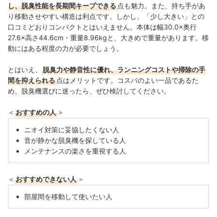
し、脱臭性能を長期間キープできる
点も魅力。また、持ち手があ
り移動させやすい構造は利点です。しかし、「少し大きい」との
口コミどおりコンパクトとはいえません。本体は幅30.0×奥行
27.6×高さ44.6cm・重量8.96kgと、大きめで重量があります。移
動にはある程度の力が必要でしょう。
とはいえ、
脱臭力や静音性に優れ、ランニングコストや掃除の手
間を抑えられる
点はメリットです。コスパのよい一品であるた
め、脱臭機選びに迷ったら、ぜひ検討してください。
＜
おすすめの人
＞
ニオイ対策に妥協したくない人
音が静かな脱臭機を探している人
メンテナンスの楽さを重視する人
＜
おすすめできない人
＞
部屋間を移動して使いたい人