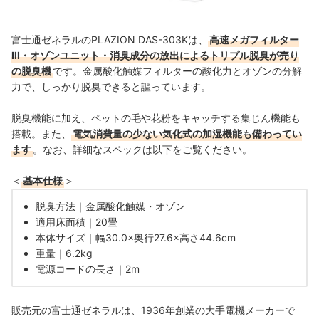
富士通ゼネラルのPLAZION DAS-303Kは、
高速メガフィルター
III・オゾンユニット・消臭成分の放出によるトリプル脱臭が売り
の脱臭機
です。金属酸化触媒フィルターの酸化力とオゾンの分解
力で、しっかり脱臭できると謳っています。
脱臭機能に加え、ペットの毛や花粉をキャッチする集じん機能も
搭載。また、
電気消費量の少ない気化式の加湿機能も備わってい
ます
。なお、詳細なスペックは以下をご覧ください。
＜
基本仕様
＞
脱臭方法｜金属酸化触媒・オゾン
適用床面積｜20畳
本体サイズ｜幅30.0×奥行27.6×高さ44.6cm
重量｜6.2kg
電源コードの長さ｜2m
販売元の富士通ゼネラルは、1936年創業の大手電機メーカーで