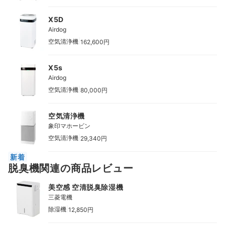
X5D
Airdog
|
空気清浄機
162,600円
X5s
Airdog
|
空気清浄機
80,000円
空気清浄機
象印マホービン
|
空気清浄機
29,340円
新着
脱臭機関連の商品レビュー
美空感 空清脱臭除湿機
三菱電機
|
除湿機
12,850円