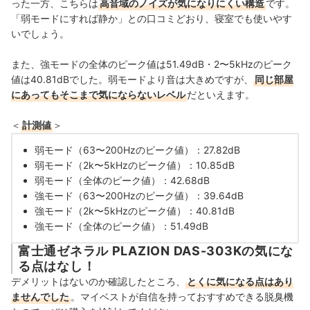
った一方、こちらは
高音域のノイズが気になりにくい構造
です。
「弱モードにすれば静か」との口コミどおり、寝室でも使いやす
いでしょう。
また、強モードの全体のピーク値は51.49dB・2〜5kHzのピーク
値は40.81dBでした。弱モードより音は大きめですが、
同じ部屋
にあってもそこまで気にならないレベル
だといえます。
＜
計測値
＞
弱モード（63〜200Hzのピーク値）：27.82dB
弱モード（2k〜5kHzのピーク値）：10.85dB
弱モード（全体のピーク値）：42.68dB
強モード（63〜200Hzのピーク値）：39.64dB
強モード（2k〜5kHzのピーク値）：40.81dB
強モード（全体のピーク値）：51.49dB
富士通ゼネラル PLAZION DAS-303Kの気にな
る点はなし！
デメリットはないのか確認したところ、
とくに気になる点はあり
ませんでした
。マイベストが自信を持っておすすめできる脱臭機