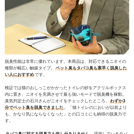
脱臭性能は非常に優れています。本商品は、対応できるニオイの
種類が幅広い触媒タイプ。
ペット臭もタバコ臭も素早く脱臭した
い人におすすめ
です。
検証では猫のおしっこがかかったトイレの砂をアクリルボックス
内に置き、ニオイを充満させて最も強いモードで脱臭機を稼動。
臭気判定士の石川さんがニオイをチェックしたところ、
わずか3
分でペット臭を脱臭できました
。「猫トイレのにおいが以前より
も、かなり気にならなくなった」との口コミにも納得の脱臭力で
す。
タバコ臭に対する脱臭力も申し分ありません
。浮遊しているタバ