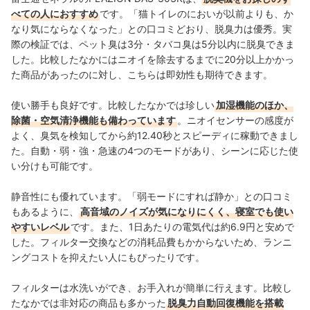
簡単に選べるように、性能はもちろん省エネ性能やお手
べての人におすすめ
です。「猫トイレのにおいが以前よりも、か
入れのしやすさまでひとつひとつ丁寧に確認しながらコ
なり気にならなくなった」との口コミどおり、脱臭力は優秀。実
ンテンツ制作を行う。
田丸大暉（Hiroki Tamaru）のプロフィール
際の検証では、ペット臭は3分・タバコ臭は5分以内に脱臭できま
した。比較したなかにはニオイを除去するまでに20分以上かかっ
た商品があったのに対し、こちらは即効性も期待できます。
使い勝手も良好です。比較したなかでは珍しい
加湿機能のほか、
除菌・空気清浄機能も備わっています
。ニオイセンサーの感度が
よく、臭気を検知してから約12.40秒とスピーディに稼動できまし
た。自動・弱・強・急速の4つのモードがあり、シーンに応じた使
い分けも可能です。
静音性にも優れています。「弱モードにすれば静か」との口コミ
もあるように、
高音域のノイズが気になりにくく、寝室でも使い
やすいレベル
です。また、1日あたりの電気代は約6.9円と安めで
した。フィルター交換などの消耗品費もかからないため、ランニ
ングコストを抑えたい人にもぴったりです。
フィルターは水洗いができ、お手入れが簡単に行えます。比較し
たなかでは非対応の商品も多かった
脱臭力自動回復機能を搭載