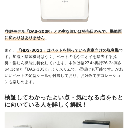
後継モデル「DAS-303R」との主な違いは発売日のみで、機能面
に変わりはありません
。
また、
「HDS-302G」はペットを飼っている家庭向けの脱臭機
で
す。加湿・除菌機能はなく、ペットの毛やニオイを除去する脱
臭・集じん機能に特化しています。本体は幅27.4×奥行26.2×高さ
64.3cmと「DAS-303K」よりスリムで、壁掛けも可能です。かわ
いいペットの足型シールが付属しており、お好みでデコレーショ
ンも楽しめます。
検証してわかったよい点・気になる点をもと
に向いている人を詳しく解説！