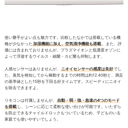
使い勝手がよい点も魅力です。比較したなかでは搭載している機
種が少なかった
加湿機能に加え、空気清浄機能も搭載
。また、評
価には含まれておりませんが、プラズマイオンと低濃度オゾンに
よって浮遊するウイルス・細菌・カビ菌も抑制します。
人感センサーはありませんが、
ニオイセンサーの感度は良好
でし
た。臭気を検知してから稼動するまでの時間は約12.40秒と、満足
の基準値とした15秒を下回る好タイムです。スピーディにニオイ
を除去できますよ。
リモコンは付属しませんが、
自動・弱・強・急速の4つのモード
を搭載
し、シーンに応じて柔軟な使い分けが可能です。いたずら
を防止できるチャイルドロックもついているため、子どものいる
家庭でも使いやすいでしょう。