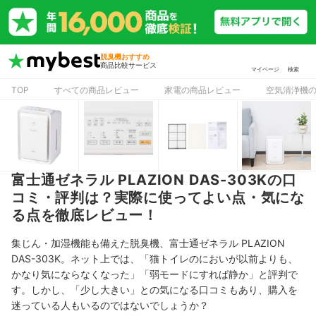
脱臭機おすすめ
商品比較サービス
マイページ
検索
TOP
すべての商品レビュー
家電の商品レビュー
空気清浄機
富士通ゼネラル PLAZION DAS-303Kの口
コミ・評判は？実際に使ってよい点・気にな
る点を徹底レビュー！
集じん・加湿機能も備えた脱臭機、富士通ゼネラル PLAZION
DAS-303K。ネット上では、「猫トイレのにおいが以前よりも、
かなり気にならなくなった」「弱モードにすれば静か」と評判で
す。しかし、「少し大きい」との気になる口コミもあり、購入を
迷っている人もいるのではないでしょうか？