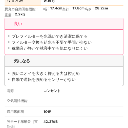
設置方法
床置き
17.4cm
17.8cm
28.2cm
脱臭力自動回復機能
幅
奥行
高さ
2.2kg
重量
良い
プレフィルターを水洗いでき清潔に保てる
フィルター交換も給水も不要で手間が少ない
稼動音が静かで就寝中でも気になりにくい
気になる
強いニオイを大きく抑える力は控えめ
自動で運転を強めるセンサーがない
電源
コンセント
空気清浄機能
適用床面積
10畳
強モード稼動音（実
42.37dB
測値）