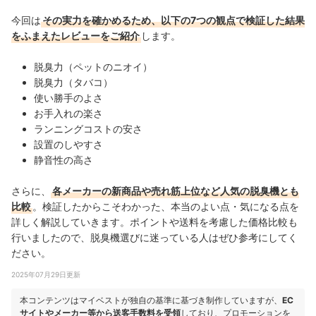
今回は
その実力を確かめるため、以下の7つの観点で検証した結果
をふまえたレビューをご紹介
します。
脱臭力（ペットのニオイ）
脱臭力（タバコ）
使い勝手のよさ
お手入れの楽さ
ランニングコストの安さ
設置のしやすさ
静音性の高さ
さらに、
各メーカーの新商品や売れ筋上位など人気の脱臭機とも
比較
。検証したからこそわかった、本当のよい点・気になる点を
詳しく解説していきます。ポイントや送料を考慮した価格比較も
行いましたので、脱臭機選びに迷っている人はぜひ参考にしてく
ださい。
2025年07月29日更新
本コンテンツはマイベストが独自の基準に基づき制作していますが、
EC
サイトやメーカー等から送客手数料を受領
しており、プロモーションを