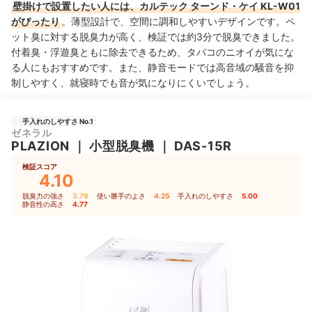
壁掛けで設置したい人には、カルテック ターンド・ケイ KL-W01
がぴったり
。薄型設計で、空間に調和しやすいデザインです。ペ
ット臭に対する脱臭力が高く、検証では約3分で脱臭できました。
付着臭・浮遊臭ともに除去できるため、タバコのニオイが気にな
る人にもおすすめです。また、静音モードでは高音域の騒音を抑
制しやすく、就寝時でも音が気になりにくいでしょう。
手入れのしやすさ No.1
ゼネラル
PLAZION
｜
小型脱臭機
｜
DAS-15R
検証スコア
4.10
脱臭力の強さ
3.79
｜
使い勝手のよさ
4.25
｜
手入れのしやすさ
5.00
｜
静音性の高さ
4.77