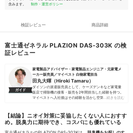
含みます。
制作・運営ポリシー
検証レビュー
商品詳細
富士通ゼネラル PLAZION DAS-303K の検
証レビュー
家電製品アドバイザー・家電製品エンジニア・元家電メ
ーカー販売員／マイベスト 白物家電担当
田丸大暉（Hiroki Tamaru）
ダイソンの派遣販売員として、ケーズデンキなど家電量
ガイド
販店で掃除機の接客・販売を2年間担当した経験を持つ。
マイベストへ入社後はその経験を活かし空気清浄機・除
…続きを読む
湿機・オイルヒーター・スティッククリーナーなど季節
家電・空調家電や掃除機をはじめ白物家電全般を専門に
ガイドを担当し、日立やシャープ、パナソニックなどの
【結論】ニオイ対策に妥協したくない人におすす
総合家電メーカーから、ダイニチ工業・Sharkなどの専門
め。脱臭力に期待でき、コスパにも優れている
メーカーまで、150以上の家電製品を比較検証してきた。
毎日使う家電製品だからこそ、本当によい商品を誰もが
富士通ゼネラルのPLAZION DAS-303Kは、
脱臭機をお探しのす