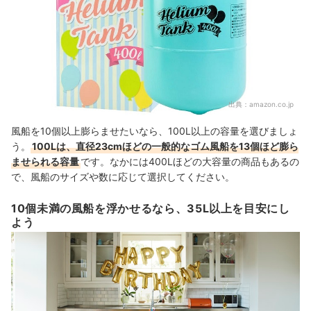
出典：
amazon.co.jp
風船を10個以上膨らませたいなら、100L以上の容量を選びましょ
う。
100Lは、直径23cmほどの一般的なゴム風船を13個ほど膨ら
ませられる容量
です。なかには400Lほどの大容量の商品もあるの
で、風船のサイズや数に応じて選択してください。
10個未満の風船を浮かせるなら、35L以上を目安にし
よう