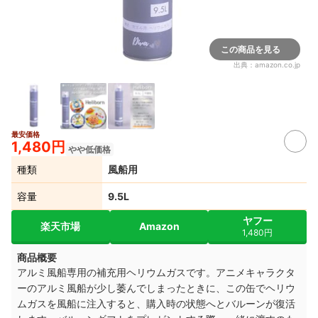
この商品を見る
出典：
amazon.co.jp
最安価格
1,480円
やや低価格
種類
風船用
容量
9.5L
ヤフー
楽天市場
Amazon
1,480円
商品概要
アルミ風船専用の補充用ヘリウムガスです。アニメキャラクタ
ーのアルミ風船が少し萎んでしまったときに、この缶でヘリウ
ムガスを風船に注入すると、購入時の状態へとバルーンが復活