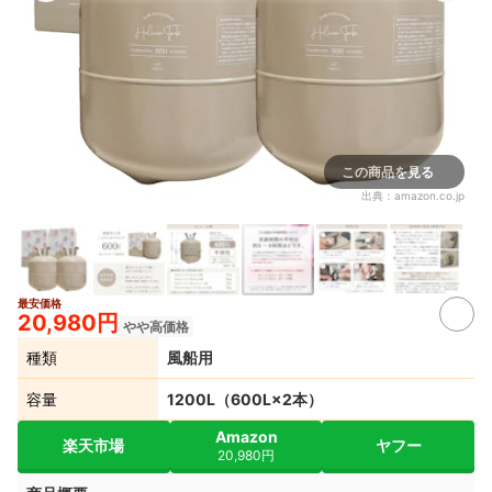
この商品を見る
出典：
amazon.co.jp
最安価格
20,980円
やや高価格
種類
風船用
容量
1200L（600L×2本）
Amazon
楽天市場
ヤフー
20,980円