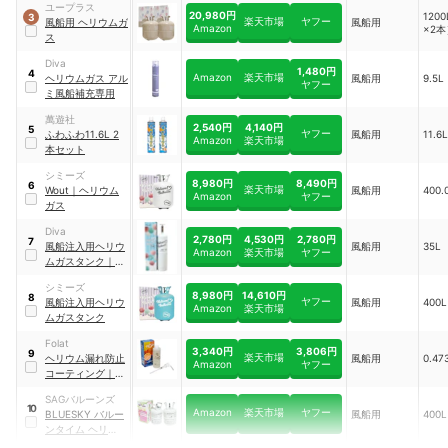
ユープラス
20,980円
120
3
楽天市場
ヤフー
風船用 ヘリウムガ
風船用
Amazon
×2本
ス
Diva
1,480円
4
Amazon
楽天市場
ヘリウムガス アル
風船用
9.5L
ヤフー
ミ風船補充専用
萬遊社
2,540円
4,140円
5
ヤフー
ふわふわ11.6L 2
風船用
11.6
Amazon
楽天市場
本セット
シミーズ
8,980円
8,490円
6
楽天市場
Wout
｜
ヘリウム
風船用
400.
Amazon
ヤフー
ガス
Diva
2,780円
4,530円
2,780円
7
風船注入用ヘリウ
風船用
35L
Amazon
楽天市場
ヤフー
ムガスタンク
｜
DVHL-35
シミーズ
8,980円
14,610円
8
ヤフー
風船注入用ヘリウ
風船用
400L
Amazon
楽天市場
ムガスタンク
Folat
3,340円
3,806円
9
楽天市場
ヘリウム漏れ防止
風船用
0.47
Amazon
ヤフー
コーティング
｜
84932Q
SAGバルーンズ
10
Amazon
楽天市場
ヤフー
BLUESKY バルー
風船用
400L
ンタイム ヘリウム
用ボンベ
｜