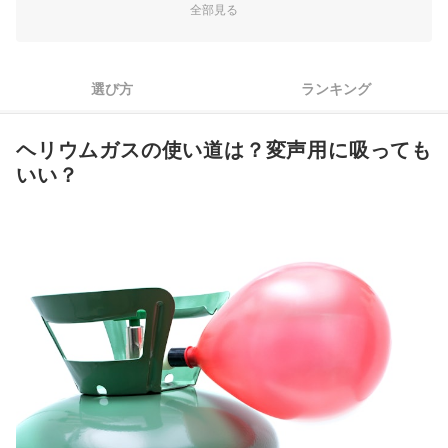
全部見る
3
使い方に合わせて容器を選択。扱いやすさを重視しよう
風船用ヘリウムガス全11商品おすすめ人気ランキング
選び方
ランキング
風船をうまく浮かせる方法は？
ヘリウムガスの使い道は？変声用に吸っても
風船・バルーンを買った店舗でヘリウムガス注入サービスも
いい？
ほかのパーティーグッズもチェックしよう！
風船用ヘリウムガスの売れ筋ランキングもチェック！