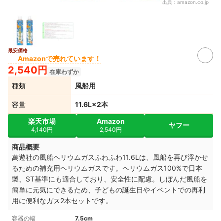
出典：
amazon.co.jp
最安価格
Amazonで売れています！
2,540円
在庫わずか
種類
風船用
容量
11.6L×2本
楽天市場
Amazon
ヤフー
4,140円
2,540円
商品概要
萬遊社の風船ヘリウムガスふわふわ11.6Lは、風船を再び浮かせ
るための補充用ヘリウムガスです。ヘリウムガス100%で日本
製、ST基準にも適合しており、安全性に配慮。しぼんだ風船を
簡単に元気にできるため、子どもの誕生日やイベントでの再利
用に便利なガス2本セットです。
容器の幅
7.5cm