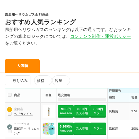
風船用ヘリウムガス全11商品
おすすめ人気ランキング
風船用ヘリウムガスのランキングは以下の通りです。なおランキ
ングの算出ロジックについては、
コンテンツ制作・運営ポリシー
をご覧ください。
人気順
絞り込み
価格
容量
詳細情報
商品
画像
最安価格
容量
種類
900円
660円
880円
宝興産
1
風船用
9.5L
Amazon
楽天市場
ヤフー
ヘリカンくん
ユープラス
6,980円
2
楽天市場
ヤフー
風船用 ヘリウムタ
風船用
200L
Amazon
ンク