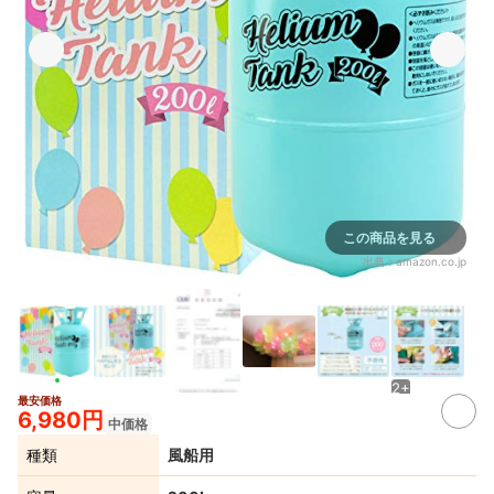
この商品を見る
出典：
amazon.co.jp
2+
最安価格
6,980円
中価格
種類
風船用