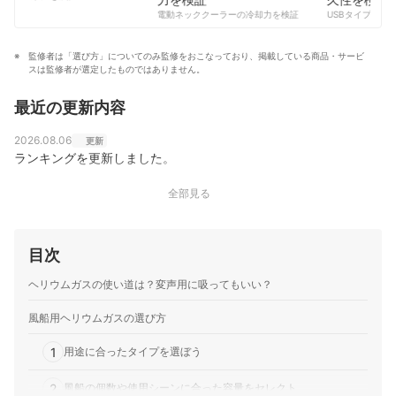
版）「絵本・お話・わらべ歌」（アスラン書房）など11
コンテンツ制作チームのプロフィール
電動ネッククーラーの冷却力を検証
USBタイプCケー
冊、『メチャクサ』（アスラン書房）など10冊以上の絵
本の翻訳を担当している。
岩城敏之のプロフィール
監修者は「選び方」についてのみ監修をおこなっており、掲載している商品・サービ
スは監修者が選定したものではありません。
最近の更新内容
2026.08.06
更新
ランキングを更新しました。
全部見る
目次
ヘリウムガスの使い道は？変声用に吸ってもいい？
風船用ヘリウムガスの選び方
1
用途に合ったタイプを選ぼう
2
風船の個数や使用シーンに合った容量をセレクト