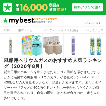
ヘリウムガスおすすめ
商品比較サービス
マイページ
検索
TOP
趣味・ホビー
パーティー・イベント用品
ヘリウムガス
風船用ヘリウムガスのおすすめ人気ランキン
グ【2026年8月】
誕生日用のバルーンを膨らませたり、ゴム風船を浮かせたりする
ときに活躍する風船用ヘリウムガス。小容量のボンベや200L・
400Lなどの大容量タンクなど、容量もさまざまです。また、ダイ
ソーやセリアなどの100均やドン・キホーテからもたくさんの商
品が販売されており、自分の用途にはどれが合うのか、迷う人も
多いでしょう。