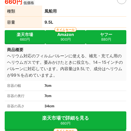
660円
低価格
種類
風船用
容量
9.5L
タイムセール
楽天市場
Amazon
ヤフー
660円
900円
880円
商品概要
ヘリウム対応のフィルムバルーンに使える、補充・充てん用の
ヘリウムガスです。萎みかけたときに役立ち、14～15インチの
バルーンに対応しています。内容量は9.5Lで、成分はヘリウム
が99％を占めていますよ。
容器の幅
7cm
容器の奥行
7cm
容器の高さ
34cm
楽天市場で詳細を見る
660円
タイムセール