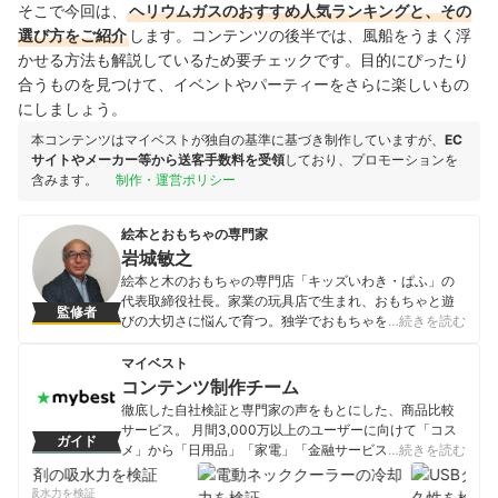
そこで今回は、
ヘリウムガス
のおすすめ人気ランキングと、その
選び方をご紹介
します。コンテンツの後半では、風船をうまく浮
かせる方法も解説しているため要チェックです。目的にぴったり
合うものを見つけて、イベントやパーティーをさらに楽しいもの
にしましょう。
本コンテンツはマイベストが独自の基準に基づき制作していますが、
EC
サイトやメーカー等から送客手数料を受領
しており、プロモーションを
含みます。
制作・運営ポリシー
絵本とおもちゃの専門家
岩城敏之
絵本と木のおもちゃの専門店「キッズいわき・ぱふ」の
代表取締役社長。家業の玩具店で生まれ、おもちゃと遊
監修者
びの大切さに悩んで育つ。独学でおもちゃを学び、ドイ
…続きを読む
ツのおもちゃにカルチャーショックを受け、当時日本で
遅れていた幼児教育とおもちゃの関係を研究。1987年に
マイベスト
絵本と木のおもちゃの専門店をオープンする。楽天おも
コンテンツ制作チーム
ちゃ大賞の選考委員、絵本専門士養成講師など担当する
徹底した自社検証と専門家の声をもとにした、商品比較
側ら、全国の保育者に保育環境や子育てについて、年間
サービス。 月間3,000万以上のユーザーに向けて「コス
ガイド
300回ほど講演活動を行っている。主な著書に『かしこ
メ」から「日用品」「家電」「金融サービス」まで、ベ
…続きを読む
いおもちゃの与え方』（三学出版）『赤ちゃんのおもち
ストな商品を選んでもらうために、毎日コンテンツを制
ゃ』（三学出版）『笑って学ぶ子育てのコツ』（三学出
作中。
剤の吸水力を検証