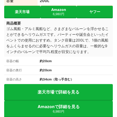
容量
200L
Amazon
楽天市場
ヤフー
6,980円
商品概要
ゴム風船・アルミ風船など、さまざまなバルーンを浮かせるこ
とができるヘリウムガスです。パーティーや誕生会といったイ
ベントでの使用におすすめ。タンク容量は200Lで、1個の風船
をふくらませるのに必要なヘリウムガスの容量は、一般的な9
インチのバルーンで平均7L程度が目安になります。
容器の幅
約20cm
容器の奥行
約20cm
容器の高さ
約34cm（取っ手含む）
楽天市場で詳細を見る
Amazonで詳細を見る
6,980円