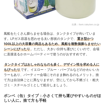
出典：
item.rakuten.co.jp
風船をたくさん膨らませる場合は、タンクタイプが向いていま
す。LPガス容器を思わせる太い形状のタンクで、
置き型かつ
100L以上の大容量の商品もあるため、風船を複数個膨らませたい
シーンにぴったり
。ただし、大きい分持ち運びにくいので、会場
に直接送るかホームパーティーで使うのがおすすめです。
タンクタイプはおしゃれなものも多く、デザイン性を求める人に
もぴったり
です。イエロー・ブルー・パープルなどのかわいいカ
ラーもあり、パーティー会場にそのまま飾れるのもメリット。捨
て方は自治体ごとに異なりますが、空にしてから不燃ゴミ・粗大
ゴミ・スチールゴミとして処分しましょう。
ボンベ（缶）タイプ：小さくて持ち運びやすいものがほ
しい人に。捨て方も手軽