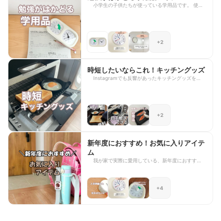
小学生の子供たちが使っている学用品です。 使用
してみて集中力があがったものや、学習の効率があ
がったアイテムなどをまとめました。
+2
時短したいならこれ！キッチングッズ
Instagramでも反響があったキッチングッズをまと
めます。
+2
新年度におすすめ！お気に入りアイテ
ム
我が家で実際に愛用している、新年度におすすめの
アイテムをまとめました！ 随時追加していきま
す！
+4