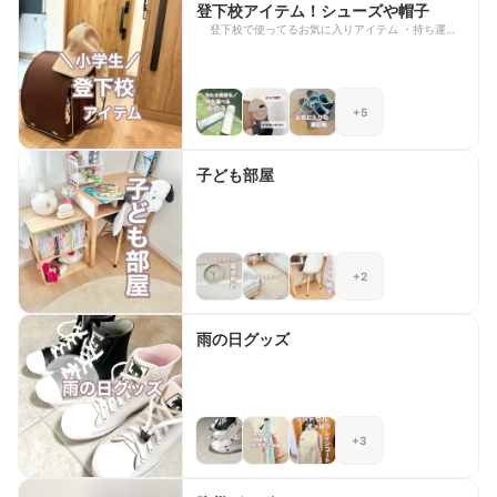
登下校アイテム！シューズや帽子
登下校で使ってるお気に入りアイテム ・持ち運べ
る氷のう ・ひんやり帽子 ・運動靴 ・靴の消臭剤
・フットメジャー ・シューズクリーナー ・ランド
セルパッド
+5
子ども部屋
+2
雨の日グッズ
+3