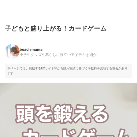
子どもと盛り上がる！カードゲーム
beach mama
小学生グッズや暮らしに役立つアイテムを紹介
beach mama
小学生グッズや暮らしに役立つアイテムを紹介
本ページでは、掲載するECサイト等から購入実績に基づく手数料を受領する場合があり
ます。