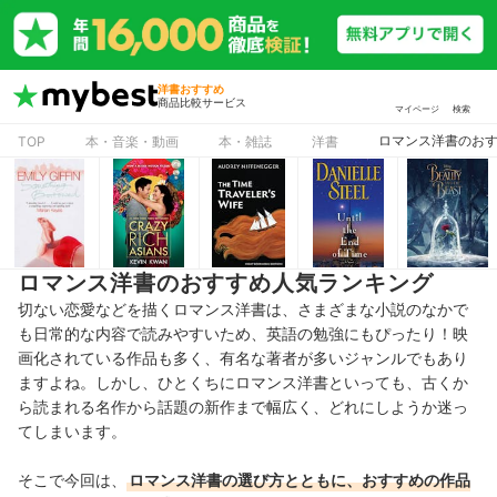
洋書おすすめ
商品比較サービス
マイページ
検索
ロマンス洋書のお
TOP
本・音楽・動画
本・雑誌
洋書
ロマンス洋書のおすすめ人気ランキング
切ない恋愛などを描くロマンス洋書は、さまざまな小説のなかで
も日常的な内容で読みやすいため、英語の勉強にもぴったり！映
画化されている作品も多く、有名な著者が多いジャンルでもあり
ますよね。しかし、ひとくちにロマンス洋書といっても、古くか
ら読まれる名作から話題の新作まで幅広く、どれにしようか迷っ
てしまいます。
そこで今回は、
ロマンス洋書の選び方とともに、おすすめの作品