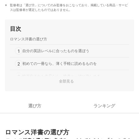
監修者は「選び方」についてのみ監修をおこなっており、掲載している商品・サービ
スは監修者が選定したものではありません。
目次
ロマンス洋書の選び方
1
自分の英語レベルに合ったものを選ぼう
2
初めての一冊なら、薄く手軽に読めるものを
3
映画化された作品なら、映像と一緒に楽しめる
全部見る
4
辞書いらずでかさばらない電子書籍もおすすめ
ロマンス洋書全17商品おすすめ人気ランキング
選び方
ランキング
次はどのジャンルを読んでみる？
ロマンス洋書の売れ筋ランキングもチェック！
ロマンス洋書の選び方