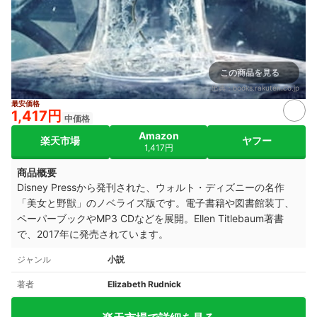
この商品を見る
出典：
books.rakuten.co.jp
最安価格
1,417円
中価格
Amazon
楽天市場
ヤフー
1,417円
商品概要
Disney Pressから発刊された、ウォルト・ディズニーの名作
「美女と野獣」のノベライズ版です。電子書籍や図書館装丁、
ペーパーブックやMP3 CDなどを展開。Ellen Titlebaum著書
で、2017年に発売されています。
ジャンル
小説
著者
Elizabeth Rudnick