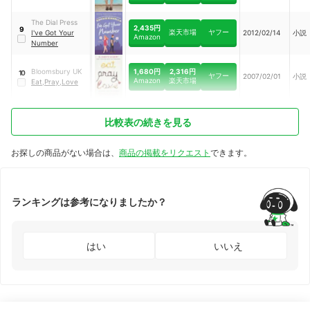
The Dial Press
2,435円
9
楽天市場
ヤフー
I've Got Your
2012/02/14
小説
Amazon
Number
1,680円
2,316円
Bloomsbury UK
10
ヤフー
2007/02/01
小説
Amazon
楽天市場
Eat,Pray,Love
比較表の続きを見る
お探しの商品がない場合は、
商品の掲載をリクエスト
できます。
ランキングは参考になりましたか？
はい
いいえ