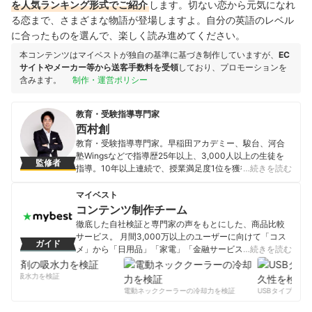
を人気ランキング形式でご紹介
します。切ない恋から元気になれ
る恋まで、さまざまな物語が登場しますよ。自分の英語のレベル
に合ったものを選んで、楽しく読み進めてください。
本コンテンツはマイベストが独自の基準に基づき制作していますが、
EC
サイトやメーカー等から送客手数料を受領
しており、プロモーションを
含みます。
制作・運営ポリシー
教育・受験指導専門家
西村創
教育・受験指導専門家。早稲田アカデミー、駿台、河合
塾Wingsなどで指導歴25年以上、3,000人以上の生徒を
監修者
指導。10年以上連続で、授業満足度1位を獲得。All About
…続きを読む
教育・受験ガイド、講演、書籍執筆、YouTube配信（チ
ャンネル登録者7万人以上）なども行っている。書籍出版
マイベスト
10冊（KADOKAWA、PHP研究所他）はすべて重版更新中
コンテンツ制作チーム
で、累計15万部を突破。テレビ・新聞・雑誌メディア出
徹底した自社検証と専門家の声をもとにした、商品比較
演、掲載多数。
サービス。 月間3,000万以上のユーザーに向けて「コス
ガイド
西村創のプロフィール
メ」から「日用品」「家電」「金融サービス」まで、ベ
…続きを読む
ストな商品を選んでもらうために、毎日コンテンツを制
作中。
剤の吸水力を検証
コンテンツ制作チームのプロフィール
電動ネッククーラーの冷却力を検証
USBタイプCケー