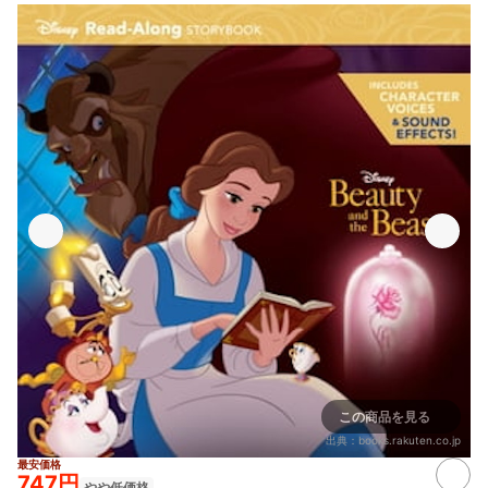
この商品を見る
出典：
books.rakuten.co.jp
最安価格
747円
やや低価格