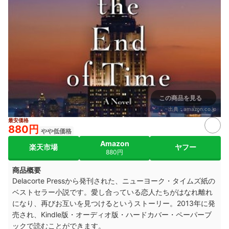
この商品を見る
出典：
amazon.co.jp
最安価格
880円
やや低価格
Amazon
楽天市場
ヤフー
880円
商品概要
Delacorte Pressから発刊された、ニューヨーク・タイムズ紙の
ベストセラー小説です。愛し合っている恋人たちがはなれ離れ
になり、再びお互いを見つけるというストーリー。2013年に発
売され、Kindle版・オーディオ版・ハードカバー・ペーパーブ
ックで読むことができます。