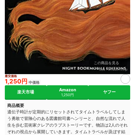
この商品を見る
出典：
amazon.co.jp
最安価格
1,250円
中価格
Amazon
楽天市場
ヤフー
1,250円
商品概要
遺伝子時計が定期的にリセットされてタイムトラベルしてしま
う勇敢で冒険心のある図書館司書ヘンリーと、自然な流れで人
生を歩む芸術家クレアのラブストーリーです。物語は2人のそれ
ぞれの視点から展開していきます。タイムトラベルが及ぼす結