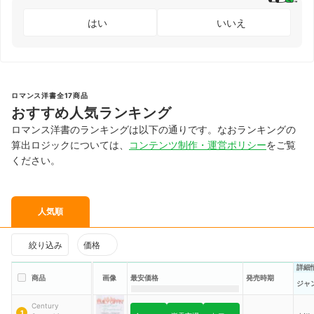
はい
いいえ
ロマンス洋書全17商品
おすすめ人気ランキング
ロマンス洋書のランキングは以下の通りです。なおランキングの
算出ロジックについては、
コンテンツ制作・運営ポリシー
をご覧
ください。
人気順
絞り込み
価格
詳細
商品
画像
最安価格
発売時期
ジャ
Century
1