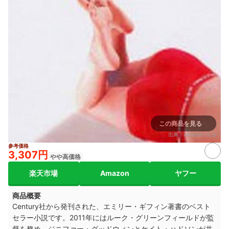
この商品を見る
出典：
amazon.co.jp
参考価格
3,307円
やや高価格
楽天市場
Amazon
ヤフー
商品概要
Century社から発刊された、エミリー・ギフィン著書のベスト
セラー小説です。2011年にはルーク・グリーンフィールドが監
督を務め、ジニファー・グッドウィンとケイト・ハドソンが共