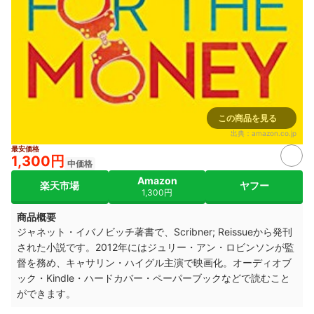
この商品を見る
出典：
amazon.co.jp
最安価格
1,300円
中価格
Amazon
楽天市場
ヤフー
1,300円
商品概要
ジャネット・イバノビッチ著書で、Scribner; Reissueから発刊
された小説です。2012年にはジュリー・アン・ロビンソンが監
督を務め、キャサリン・ハイグル主演で映画化。オーディオブ
ック・Kindle・ハードカバー・ペーパーブックなどで読むこと
ができます。