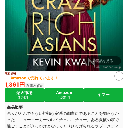
この商品を見る
出典：
amazon.co.jp
最安価格
Amazonで売れています！
1,361円
在庫わずか
楽天市場
Amazon
ヤフー
3,747円
1,361円
商品概要
恋人がとんでもない裕福な家系の御曹司であることを知らなか
った、ニューヨーカーのレイチェル・チュー。ある夏彼の家で
過ごすことがきっかけとなってくりひろげられるラブコメディ