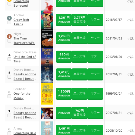
Amazon
楽天市場
ヤフー
Something
小説
Borrowed
Anchor
1,361円
3,747円
2
ヤフー
Crazy Rich
2018/07/17
小説
Amazon
楽天市場
Asians
Night
1,250円
3
楽天市場
ヤフー
Bookmobile
The Time
2021/04/23
小説
Amazon
Editions
Traveler's Wife
Delacorte Press
880円
4
楽天市場
ヤフー
Until the End of
2013/01/29
小説
Amazon
Time
Disney Book
1,417円
5
楽天市場
ヤフー
Group
Beauty and the
2017/01/31
小説
Amazon
Beast
｜
Beauty
and the Beast
Novelization
Scribner
1,300円
6
楽天市場
ヤフー
One for the
1999/02/24
小説
Amazon
Money
Disney Book
747円
7
Amazon
ヤフー
Group
Beauty and the
2017/01/31
小説
楽天市場
Beast
｜
Beauty
and the Beast
1,461円
Arrow
8
楽天市場
ヤフー
2005/10/20
小説
Amazon
Something Blue