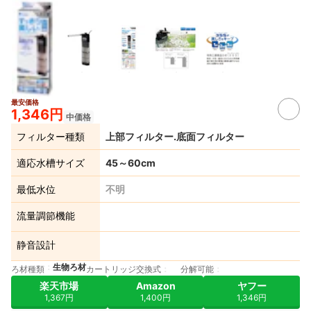
最安価格
1,346円
中価格
フィルター種類
上部フィルター.底面フィルター
適応水槽サイズ
45～60cm
最低水位
不明
流量調節機能
静音設計
生物ろ材
ろ材種類
カートリッジ交換式
分解可能
楽天市場
Amazon
ヤフー
1,367円
1,400円
1,346円