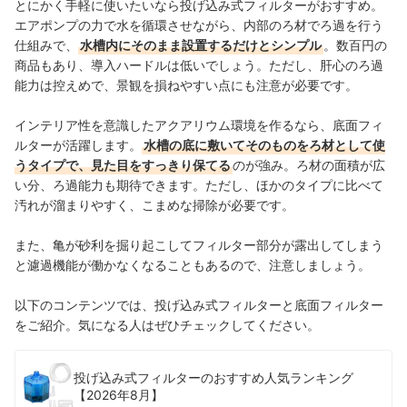
とにかく手軽に使いたいなら投げ込み式フィルターがおすすめ。
エアポンプの力で水を循環させながら、内部のろ材でろ過を行う
仕組みで、
水槽内にそのまま設置するだけとシンプル
。数百円の
商品もあり、導入ハードルは低いでしょう。ただし、肝心のろ過
能力は控えめで、景観を損ねやすい点にも注意が必要です。
インテリア性を意識したアクアリウム環境を作るなら、底面フィ
ルターが活躍します。
水槽の底に敷いてそのものをろ材として使
うタイプで、見た目をすっきり保てる
のが強み。ろ材の面積が広
い分、ろ過能力も期待できます。ただし、ほかのタイプに比べて
汚れが溜まりやすく、こまめな掃除が必要です。
また、亀が砂利を掘り起こしてフィルター部分が露出してしまう
と濾過機能が働かなくなることもあるので、注意しましょう。
以下のコンテンツでは、投げ込み式フィルターと底面フィルター
をご紹介。気になる人はぜひチェックしてください。
投げ込み式フィルターのおすすめ人気ランキング
【2026年8月】