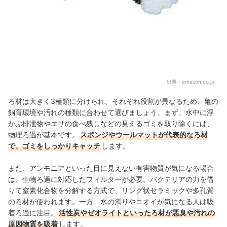
出典：
amazon.co.jp
ろ材は大きく3種類に分けられ、それぞれ役割が異なるため、亀の
飼育環境や汚れの種類に合わせて選びましょう。まず、水中に浮
かぶ排泄物やエサの食べ残しなどの見えるゴミを取り除くには、
物理ろ過が基本です。
スポンジやウールマットが代表的なろ材
で、ゴミをしっかりキャッチ
します。
また、アンモニアといった目に見えない有害物質が気になる場合
は、生物ろ過に対応したフィルターが必要。バクテリアの力を借
りて窒素化合物を分解する方式で、リング状セラミックや多孔質
のろ材が使われます。一方、水の濁りやニオイが気になる人は吸
着ろ過に注目。
活性炭やゼオライトといったろ材が悪臭や汚れの
原因物質を吸着
します。