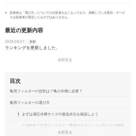
理士2級・ビオトープ施工管理士2級・アクアソムリエの
資格を保持。著書に『水草水槽のススメ』がある。
監修者は「選び方」についてのみ監修をおこなっており、掲載している商品・サービ
早坂誠のプロフィール
スは監修者が選定したものではありません。
最近の更新内容
2026.08.07
更新
ランキングを更新しました。
全部見る
目次
亀用フィルターの役割は？亀の水槽に必要？
亀用フィルターの選び方
1
まずは適応水槽サイズや最低水位を確認しよう
ろ過性能？設置のしやすさ？重視するポイントに合わせて種類
2
を選択
全部見る