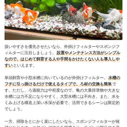
扱いやすさを優先させたいなら、外掛けフィルターやスポンジフ
ィルターに注目しましょう。
設置やメンテナンス方法がシンプル
なので、はじめて飼育する人や手間をかけたくない人も導入しや
すい
といえます。
単頭飼育や小型水槽に向いているのが外掛けフィルター。
水槽の
フチに引っ掛けるだけで使えるタイプで、ろ材の交換も簡単
で
す。ただし、ろ過能力は中程度なので、亀の大量排泄物や大きな
水槽には力不足になりやすく、大型水槽には不向き。また、水を
くみ上げる構造上深い水深が必要で、活用できるシーンは限定的
でしょう。
一方、掃除をとにかく楽にしたいなら、スポンジフィルターが候