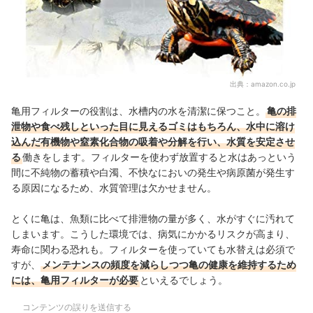
出典：
amazon.co.jp
亀用フィルターの役割は、水槽内の水を清潔に保つこと。
亀の排
泄物や食べ残しといった目に見えるゴミはもちろん、水中に溶け
込んだ有機物や窒素化合物の吸着や分解を行い、水質を安定させ
る
働きをします。フィルターを使わず放置すると水はあっという
間に不純物の蓄積や白濁、不快なにおいの発生や病原菌が発生す
る原因になるため、水質管理は欠かせません。
とくに亀は、魚類に比べて排泄物の量が多く、水がすぐに汚れて
しまいます。こうした環境では、病気にかかるリスクが高まり、
寿命に関わる恐れも。フィルターを使っていても水替えは必須で
すが、
メンテナンスの頻度を減らしつつ亀の健康を維持するため
には、亀用フィルターが必要
といえるでしょう。
コンテンツの誤りを送信する