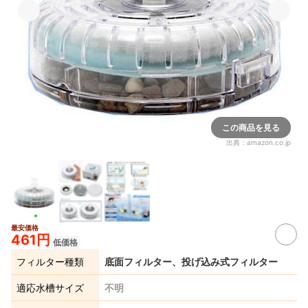
この商品を見る
出典：
amazon.co.jp
最安価格
461円
低価格
フィルター種類
底面フィルター、投げ込み式フィルター
適応水槽サイズ
不明