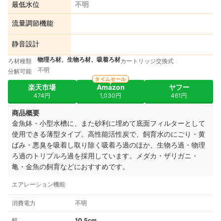
最低水位
不明
流量調節機能
静音設計
物理ろ材、生物ろ材、吸着ろ材
ろ材種類
カートリッジ交換式
不明
分解可能
タイムセール
楽天市場
Amazon
ヤフー
474円
1,030円
461円
商品概要
金魚鉢・小型水槽に、また砂利に埋めて底面フィルターとして
使用できる薄型タイプ。高性能活性炭で、飼育水のにごり・黄
ばみ・悪臭を吸着し取り除く吸着ろ過のほか、生物ろ過・物理
ろ過のトリプルろ過を採用しています。メダカ・ザリガニ・
亀・金魚の飼育などにおすすめです。
エアレーション機能
消費電力
不明
幅
10.5cm