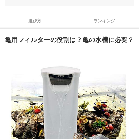
ろ材に着目。見えるゴミは物理ろ過、アンモニアは生物ろ過、
3
濁りは化学ろ過を
選び方
ランキング
4
快適性を重視してメンテナンス性と静音性をチェックしよう
5
利便性重視なら、水流調整機能や自動呼び水機能付きを探そう
亀用フィルターの役割は？亀の水槽に必要？
亀用フィルター全4商品おすすめ人気ランキング
亀の飼育グッズをあわせてチェック
亀用フィルターの売れ筋ランキングもチェック！