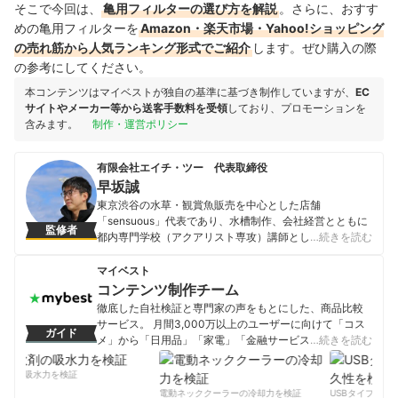
そこで今回は、
亀用フィルターの選び方を解説
。さらに、おすす
めの亀用フィルターを
Amazon・楽天市場・Yahoo!ショッピング
の売れ筋から人気ランキング形式でご紹介
します。ぜひ購入の際
の参考にしてください。
本コンテンツはマイベストが独自の基準に基づき制作していますが、
EC
サイトやメーカー等から送客手数料を受領
しており、プロモーションを
含みます。
制作・運営ポリシー
有限会社エイチ・ツー 代表取締役
早坂誠
東京渋谷の水草・観賞魚販売を中心とした店舗
「sensuous」代表であり、水槽制作、会社経営とともに
監修者
都内専門学校（アクアリスト専攻）講師として教壇にも
…続きを読む
立つ。水草職人として、観賞魚業界を牽引するパイオニ
ア的存在の一人。2001年より水草を用いた作品を専門誌
マイベスト
やインテリア誌に数多く発表しており、朝の連続テレビ
コンテンツ制作チーム
小説「あまちゃん」に登場した海女カフェ水槽を始め多
徹底した自社検証と専門家の声をもとにした、商品比較
くのテレビ番組セットや企画展、各イベントなどでアク
サービス。 月間3,000万以上のユーザーに向けて「コス
ガイド
アリウム作品を手掛けている。2016年6〜7月にはEテレ
メ」から「日用品」「家電」「金融サービス」まで、ベ
…続きを読む
「アクアリウムとテラリウム」の講師での出演。2017・
ストな商品を選んでもらうために、毎日コンテンツを制
18年には水草と観賞魚の企画展「グリーンアクアリウム
作中。
剤の吸水力を検証
展」でのディレクションを担当する。観賞魚飼育管理士
コンテンツ制作チームのプロフィール
電動ネッククーラーの冷却力を検証
USBタイプCケー
アドバンス・愛玩動物飼養管理士2級・ビオトープ計画管