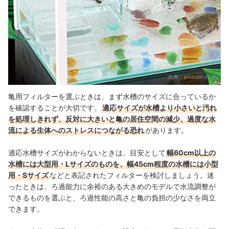
出典：
amazon.co.jp
亀用フィルターを選ぶときは、まず水槽のサイズに合っているか
を確認することが大切です。
適応サイズが水槽より小さいと汚れ
を処理しきれず、反対に大きいと亀の居住空間の減少、過度な水
流による生体へのストレスにつながる恐れ
があります。
適応水槽サイズがわからないときは、目安として
幅60cm以上の
水槽には大型用・Lサイズのものを、幅45cm程度の水槽には小型
用・Sサイズ
などと表記されたフィルターを検討しましょう。迷
ったときは、ろ過能力に余裕のある大きめのモデルで水流調整が
できるものを選ぶと、ろ過性能の高さと亀の負担の少なさを両立
できます。