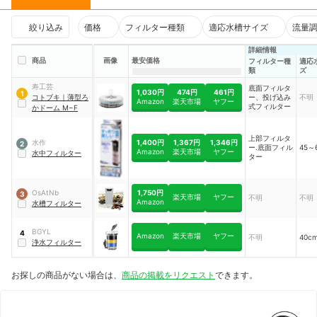
絞り込み
価格
フィルター種類
適応水槽サイズ
流量
詳細情報
商品
画像
最安価格
フィルター種
適応
類
ズ
寿工芸
底面フィルタ
1,030円
474円
461円
1
コトブキ
｜
薄型ろ
ー、投げ込み
不明
Amazon
楽天市場
ヤフー
式フィルター
かドーム M−F
上部フィルタ
1,400円
1,367円
1,346円
水作
2
ー.底面フィル
45～
Amazon
楽天市場
ヤフー
水中フィルター
ター
1,750円
OsAtNb
3
楽天市場
ヤフー
不明
不明
Amazon
水槽フィルター
BGYL
4
Amazon
楽天市場
ヤフー
不明
40c
浄水フィルター
お探しの商品がない場合は、
商品の掲載をリクエスト
できます。