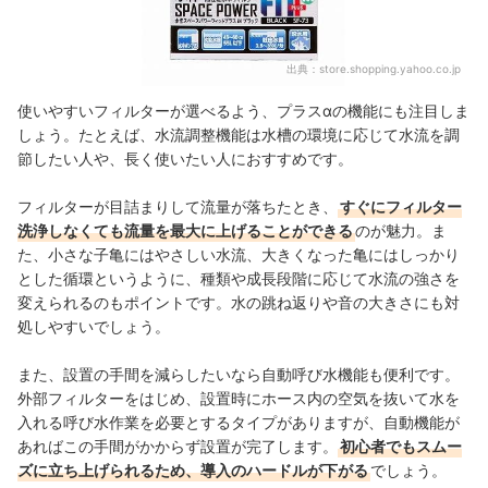
出典：
store.shopping.yahoo.co.jp
使いやすいフィルターが選べるよう、プラスαの機能にも注目しま
しょう。たとえば、水流調整機能は水槽の環境に応じて水流を調
節したい人や、長く使いたい人におすすめです。
フィルターが目詰まりして流量が落ちたとき、
すぐにフィルター
洗浄しなくても流量を最大に上げることができる
のが魅力。ま
た、小さな子亀にはやさしい水流、大きくなった亀にはしっかり
とした循環というように、種類や成長段階に応じて水流の強さを
変えられるのもポイントです。水の跳ね返りや音の大きさにも対
処しやすいでしょう。
また、設置の手間を減らしたいなら自動呼び水機能も便利です。
外部フィルターをはじめ、設置時にホース内の空気を抜いて水を
入れる呼び水作業を必要とするタイプがありますが、自動機能が
あればこの手間がかからず設置が完了します。
初心者でもスムー
ズに立ち上げられるため、導入のハードルが下がる
でしょう。