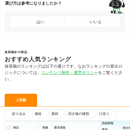
選び方は参考になりましたか？
はい
いいえ
抹茶碗全12商品
おすすめ人気ランキング
抹茶碗のランキングは以下の通りです。なおランキングの算出ロ
ジックについては、
コンテンツ制作・運営ポリシー
をご覧くださ
い。
人気順
絞り込み
価格
素材
焼き物の種類
口造り
詳細情報
商品
画像
最安価格
焼き
素材