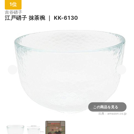
1位
吉谷硝子
江戸硝子 抹茶椀
｜
KK-6130
この商品を見る
出典：
amazon.co.jp