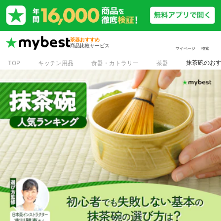
茶器おすすめ
商品比較サービス
マイページ
検索
抹茶碗のおす
TOP
キッチン用品
食器・カトラリー
茶器