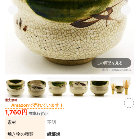
この商品を見る
出典：
amazon.co.jp
最安価格
4+
Amazonで売れています！
1,760円
在庫わずか
素材
不明
焼き物の種類
織部焼