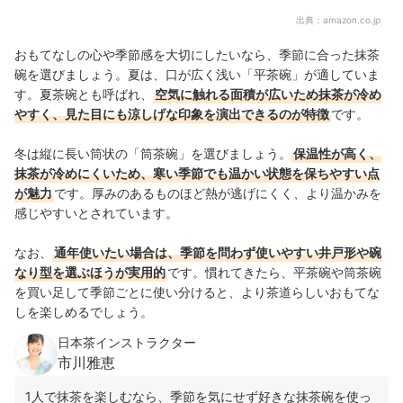
出典：
amazon.co.jp
おもてなしの心や季節感を大切にしたいなら、季節に合った抹茶
碗を選びましょう。夏は、口が広く浅い「平茶碗」が適していま
す。夏茶碗とも呼ばれ、
空気に触れる面積が広いため抹茶が冷め
やすく、見た目にも涼しげな印象を演出できるのが特徴
です。
冬は縦に長い筒状の「筒茶碗」を選びましょう。
保温性が高く、
抹茶が冷めにくいため、寒い季節でも温かい状態を保ちやすい点
が魅力
です。厚みのあるものほど熱が逃げにくく、より温かみを
感じやすいとされています。
なお、
通年使いたい場合は、季節を問わず使いやすい井戸形や碗
なり型を選ぶほうが実用的
です。慣れてきたら、平茶碗や筒茶碗
を買い足して季節ごとに使い分けると、より茶道らしいおもてな
しを楽しめるでしょう。
日本茶インストラクター
市川雅恵
1人で抹茶を楽しむなら、季節を気にせず好きな抹茶碗を使っ