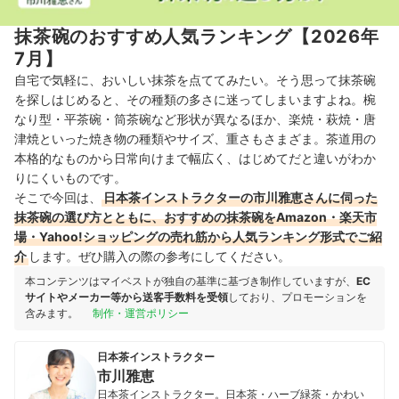
抹茶碗のおすすめ人気ランキング【2026年
7月】
自宅で気軽に、おいしい抹茶を点ててみたい。そう思って抹茶碗
を探しはじめると、その種類の多さに迷ってしまいますよね。椀
なり型・平茶碗・筒茶碗など形状が異なるほか、楽焼・萩焼・唐
津焼といった焼き物の種類やサイズ、重さもさまざま。茶道用の
本格的なものから日常向けまで幅広く、はじめてだと違いがわか
りにくいものです。
そこで今回は、
日本茶インストラクターの市川雅恵さんに伺った
抹茶碗の選び方とともに、おすすめの抹茶碗をAmazon・楽天市
場・Yahoo!ショッピングの売れ筋から人気ランキング形式でご紹
介
します。ぜひ購入の際の参考にしてください。
本コンテンツはマイベストが独自の基準に基づき制作していますが、
EC
サイトやメーカー等から送客手数料を受領
しており、プロモーションを
含みます。
制作・運営ポリシー
日本茶インストラクター
市川雅恵
日本茶インストラクター。日本茶・ハーブ緑茶・かわい