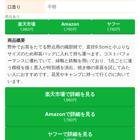
口造り
不明
高台あり
楽天市場
Amazon
ヤフー
1,980円
1,760円
1,760円
商品概要
野外でお茶をたてる野点用の織部焼で、直径9.5cmと小ぶりな
サイズのため和装バッグに入れて持ち運べます。コストパフォ
ーマンスに優れていて、緑釉と鉄釉を用いており、1点ごとに違
う模様を描く貫入が特別感を演出。焼き物の茶器を試してみた
い人におすすめです。花見やキャンプに持って行くのに向いて
います。
楽天市場で詳細を見る
1,980円
Amazonで詳細を見る
1,760円
ヤフーで詳細を見る
1,760円