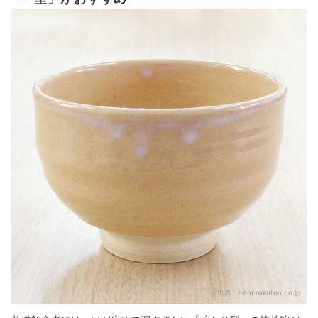
出典：
item.rakuten.co.jp