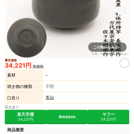
この商品を見る
出典：
item.rakuten.co.jp
最安価格
34,221円
高価格
素材
‐
焼き物の種類
不明
口造り
五山
高台あり
楽天市場
ヤフー
Amazon
34,221円
34,221円
商品概要