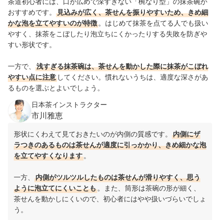
茶道初心者には、口が広めで深すぎない「椀なり型」の抹茶碗が
おすすめです。
見込みが広く、茶せんを振りやすいため、きめ細
かな泡を立てやすいのが特徴
。はじめて抹茶を点てる人でも扱い
やすく、抹茶をこぼしたり泡立ちにくかったりする失敗を防ぎや
すい形状です。
一方で、
浅すぎる抹茶碗は、茶せんを動かした際に抹茶がこぼれ
やすい点に注意
してください。慣れないうちは、適度な深さがあ
るものを選ぶとよいでしょう。
日本茶インストラクター
市川雅恵
形状にくわえて見ておきたいのが内側の質感です。
内側にザ
ラつきのあるものは茶せんが適度に引っかかり、きめ細かな泡
を立てやすくなります
。
一方、
内側がツルツルしたものは茶せんが滑りやすく、思う
ように泡立てにくいことも
。また、筒形は茶碗の形が細く、
茶せんを動かしにくいので、初心者にはやや扱いづらいでしょ
う。