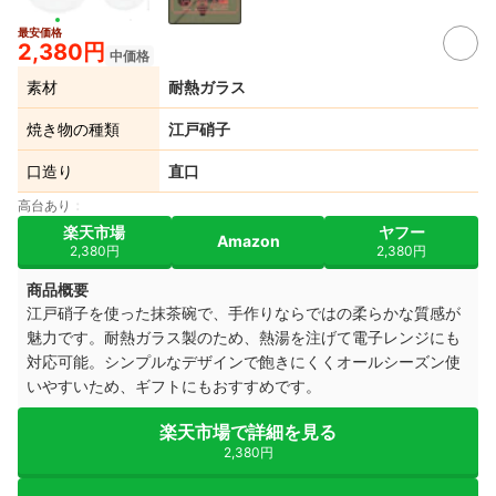
最安価格
2,380円
中価格
素材
耐熱ガラス
焼き物の種類
江戸硝子
口造り
直口
高台あり
楽天市場
ヤフー
Amazon
2,380円
2,380円
商品概要
江戸硝子を使った抹茶碗で、手作りならではの柔らかな質感が
魅力です。耐熱ガラス製のため、熱湯を注げて電子レンジにも
対応可能。シンプルなデザインで飽きにくくオールシーズン使
いやすいため、ギフトにもおすすめです。
楽天市場で詳細を見る
2,380円