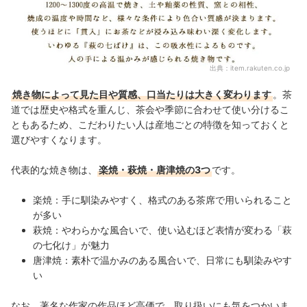
出典：
item.rakuten.co.jp
焼き物によって見た目や質感、口当たりは大きく変わります
。茶
道では歴史や格式を重んじ、茶会や季節に合わせて使い分けるこ
ともあるため、こだわりたい人は産地ごとの特徴を知っておくと
選びやすくなります。
代表的な焼き物は、
楽焼・萩焼・唐津焼の3つ
です。
楽焼：手に馴染みやすく、格式のある茶席で用いられること
が多い
萩焼：やわらかな風合いで、使い込むほど表情が変わる「萩
の七化け」が魅力
唐津焼：素朴で温かみのある風合いで、日常にも馴染みやす
い
なお、著名な作家の作品ほど高価で、取り扱いにも気をつかいま