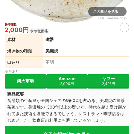
この商品を見る
出典：
amazon.co.jp
最安価格
2,000円
やや低価格
素材
磁器
焼き物の種類
美濃焼
口造り
不明
高台あり
Amazon
ヤフー
楽天市場
2,000円
2,495円
商品概要
食器類の生産量が全国シェアの約60%を占める、美濃焼の抹茶
茶碗です。美濃焼の1300年以上の歴史と、時代を越え受け継が
れてきた技術を堪能できるでしょう。レストラン・喫茶店をは
じめとした、飲食店の利用にも適しているでしょう。