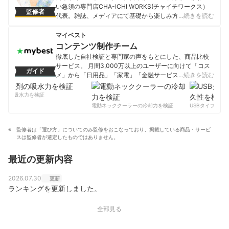
い急須の専門店CHA-ICHI WORKS(チャイチワークス）
監修者
代表。雑誌、メディアにて基礎から楽しみ方まで「難し
…続きを読む
くない日本茶」を紹介。
市川雅恵のプロフィール
マイベスト
コンテンツ制作チーム
徹底した自社検証と専門家の声をもとにした、商品比較
サービス。 月間3,000万以上のユーザーに向けて「コス
ガイド
メ」から「日用品」「家電」「金融サービス」まで、ベ
…続きを読む
ストな商品を選んでもらうために、毎日コンテンツを制
作中。
剤の吸水力を検証
コンテンツ制作チームのプロフィール
電動ネッククーラーの冷却力を検証
USBタイプCケー
監修者は「選び方」についてのみ監修をおこなっており、掲載している商品・サービ
スは監修者が選定したものではありません。
最近の更新内容
2026.07.30
更新
ランキングを更新しました。
全部見る