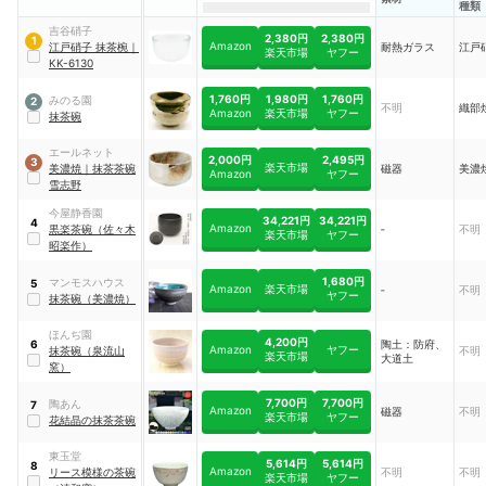
種類
吉谷硝子
2,380円
2,380円
1
Amazon
江戸硝子 抹茶椀
｜
耐熱ガラス
江戸
楽天市場
ヤフー
KK-6130
1,760円
1,980円
1,760円
みのる園
2
不明
織部
Amazon
楽天市場
ヤフー
抹茶碗
エールネット
2,000円
2,495円
3
楽天市場
美濃焼
｜
抹茶茶碗
磁器
美濃
Amazon
ヤフー
雪志野
今屋静香園
34,221円
34,221円
4
Amazon
黒楽茶碗（佐々木
‐
不明
楽天市場
ヤフー
昭楽作）
1,680円
マンモスハウス
5
Amazon
楽天市場
‐
不明
ヤフー
抹茶碗（美濃焼）
ほんぢ園
4,200円
陶土：防府、
6
Amazon
ヤフー
抹茶碗（泉流山
不明
楽天市場
大道土
窯）
7,700円
7,700円
陶あん
7
Amazon
磁器
不明
楽天市場
ヤフー
花結晶の抹茶茶碗
東玉堂
5,614円
5,614円
8
Amazon
リース模様の茶碗
不明
不明
楽天市場
ヤフー