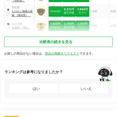
（清和窯）
千紀園
9,570円
5,866円
9
Amazon
たけのこ模様の茶
不明
不明
楽天市場
ヤフー
碗 （陣内窯）
1,600円
2,310円
2,310円
みのる園
10
不明
不明
Amazon
楽天市場
ヤフー
抹茶碗 「花丸」
比較表の続きを見る
お探しの商品がない場合は、
商品の掲載をリクエスト
できます。
ランキングは参考になりましたか？
はい
いいえ