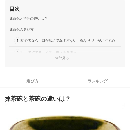
目次
抹茶碗と茶碗の違いは？
抹茶碗の選び方
1
初心者なら、口が広めで深すぎない「椀なり型」がおすすめ
2
片手で持てるサイズ・重さを選ぼう
全部見る
3
高台がしっかりして安定するものを選ぼう
4
産地や焼き物の特徴・格を確認しよう
選び方
ランキング
5
頻繁に使うなら電子レンジ・食洗機に対応するか要確認
抹茶碗と茶碗の違いは？
抹茶碗全12商品おすすめ人気ランキング
抹茶碗のお手入れ・保管方法は？
抹茶を点てるには茶碗のほかに何が必要？