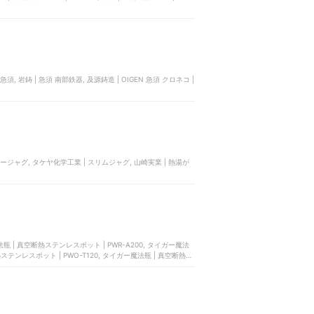
 | 急須, 岩鋳 | 急須 南部鉄器, 及源鋳造 | OIGEN 急須 クロネコ |
タージャグ, タケヤ化学工業 | スリムジャグ, 山崎実業 | 熱湯が
瓶 | 真空断熱ステンレスポット | PWR-A200, タイガー魔法
熱ステンレスポット | PWO-T120, タイガー魔法瓶 | 真空断熱ス