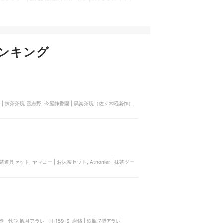
ll Around Travel Tumbler | 890171
ンキング
ネット | 抹茶茶碗 雪志野, 今屋静香園 | 黒楽茶碗（佐々木昭楽作）,
 | 鉄瓶 観月アラレ | H-159-S, 岩鋳 | 鉄瓶 7型アラレ |