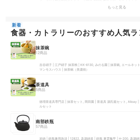
タンブラー | SX-KA40, YETI Coolers | タンブラー, Hydro Flask | 32 oz A
もっと見る
新着
食器・カトラリーのおすすめ人気ラ
抹茶碗
12商品
吉谷硝子 | 江戸硝子 抹茶椀 | KK-6130, みのる園 | 抹茶碗, エール
マンモスハウス | 抹茶碗（美濃焼）
茶道具
5商品
徳増茶道具専門店 | 抹茶セット, 岡田園 | 茶道具 源氏籠セット, Alioay | 茶道具セット, ヤマコー | お抹茶セット, Atnonier | 抹茶ツー
ルセット
南部鉄瓶
57商品
岩鋳 | 鉄瓶兼用急須 | 12822, 及源鋳造 | 鉄瓶 東雲亀甲 | H-200, 及源鋳造