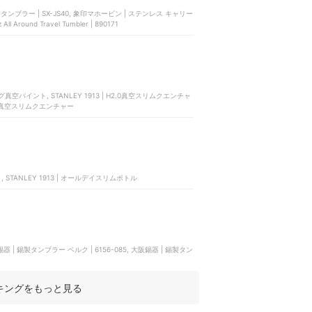
タンブラー | SX-JS40, 象印マホービン | ステンレス キャリー
ll Around Travel Tumbler | 890171
ッキング真空パイント, STANLEY 1913 | H2.0真空スリムクエンチャ
913 | 真空スリムクエンチャー
ト, STANLEY 1913 | オールデイスリムボトル
キングをもっと見る