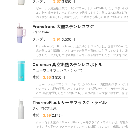
ほかの商品も検討してください。
|
タンブラー
3.87
3,890円
ピーコック魔法瓶工業の「タンブラーボトル AKS-R41」は、ステンレ
ル。指が掛けやすいハンドル付きで携帯しやすく、飲み口の口径は6.7
の温度が2.6℃という結果でした。冷蔵庫から出した直後に近い冷た
人や、暑い季節の外出時に使いたい人に適した保冷性能といえます。一方
るさを感じる温度帯であり、温かさへの満足感は不足している結果です。
Francfranc 大型ステンレスマグ
間にわたって温かい飲み物を楽しみたい人には物足りない保温性能です
Francfranc
す必要があるため、洗浄に手間がかかるつくりといえます。保温性能の
して夏場や暑い環境での使用を想定している人におすすめです。温かい
|
タンブラー
3.91
3,500円
い人には不向きでしょう。
Francfrancの「Francfranc 大型ステンレスマグ」は、容量1,
式の飲み口を採用し、ストローでの飲用と直飲みに対応しています。保温
しました。フタなしでは温度低下が見られる結果でしたが、フタを閉め
た、保冷力の検証では、フタなし状態で約5℃の冷水が90分後でも約
入れのしやすさの検証では、洗浄が必要なパーツは6個。パーツを分解
Coleman 真空断熱ステンレスボトル
いが必要な点は惜しいポイントといえます。手入れには手間がかかるう
ニューウェルブランズ・ジャパン
閉めて温かい飲み物を長時間持ち歩きたい人や、大容量のタンブラーで
|
水筒
3.98
3,950円
ニュー・ウェルブランズ・ジャパンの「Coleman 真空断熱ステンレス
いステンレス製の商品。ハンドル付きで持ち運びやすく、カラーバリエ
れて6時間放置したところ約55℃と、温度の低下が大きい結果に。保冷
16℃と、冷たさの維持は十分とはいえない結果でした。手入れに必要
対応なので日々の洗浄の手間は軽減できます。セラミック加工によるに
ThermoFlask サーモフラスクトラベル
ほかの商品を検討した方がよいでしょう。
タケヤ化学工業
|
水筒
3.99
2,178円
タケヤ化学工業の「ThermoFlask サーモフラスクトラベル」は、容
です。持ち手付きでスポーツドリンクにも対応しています。保温力の検証