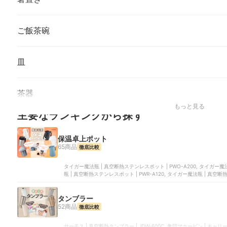
ご飯茶碗
皿
茶器
もっと見る
主要なランキングから探す
保温卓上ポット
65商品
徹底比較
タイガー魔法瓶 | 真空断熱ステンレスポット | PWO-A200, タイガー魔法
瓶 | 真空断熱ステンレスポット | PWR-A120, タイガー魔法瓶 | 真空断
テンレスポット | PWO-A120
タンブラー
52商品
徹底比較
サーモス | 真空断熱タンブラー | JDW-600C, 象印マホービン | キャリー