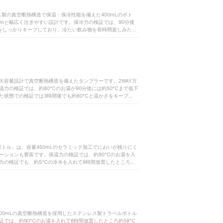
ス製の真空断熱構造で保温・保冷性能を備えた400mLのボト
cmと幅広く注ぎやすい設計です。保冷力の検証では、90分後
さをしっかりキープしており、冷たい飲み物を長時間楽しみたい
で、保温力の検証では、90分後の温度が34.6℃でした。ぬ
フタつき状態でも3時間後の温度は16.5℃にとどまり、長時
。また、手入れの必要なパーツが4個あり、パッキンも取り外
低さと手入れの手間が気になるものの、優れた保冷性能を活か
飲み物を長時間保ちたい人や、毎日の手入れを手軽に済ませた
100mLの大容量設計で真空断熱構造を備えたタンブラーです。2WAY方
力の検証では、約80℃のお湯が90分後には約50℃まで低下
た状態での検証では3時間後でも約60℃と温かさをキープ。ま
8℃の上昇にとどまり、冷たさを長時間維持できていました。手
して洗う必要があるうえ、食洗機にも対応していないため手洗
え、フタなしでは保温力が落ちる点に注意が必要です。フタを
冷たい飲み物を保冷したい人に向いています。
ボトル」は、容量450mLのセラミック加工でにおいが残りにく
ーションも豊富です。保温力の検証では、約90℃のお湯を入
力の検証でも、約5℃の冷水を入れて6時間放置したところ約
なパーツは3個で、栓とパッキンが一体型ではないものの食洗機
おいのつきにくさは魅力ですが、保温・保冷力を重視するなら
量500mLの真空断熱構造を採用したステンレス製トラベルボトル
では、約90℃のお湯を入れて6時間放置したところ約58℃