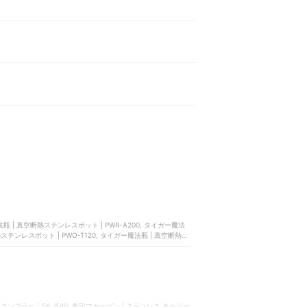
瓶 | 真空断熱ステンレスポット | PWR-A200, タイガー魔法
熱ステンレスポット | PWO-T120, タイガー魔法瓶 | 真空断熱ス
タンブラー | SX-JS40, 象印マホービン | ステンレス キャリー