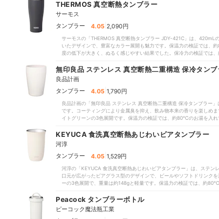
本体のみで、さっと手洗いするだけで済みます。ただし、食洗機には対
THERMOS 真空断熱タンブラー
すが、保温・保冷力ともに十分とはいえない結果でした。温度をしっか
サーモス
|
タンブラー
4.05
2,090円
サーモスの「THERMOS 真空断熱タンブラー JDY-421C」は、4
いたデザインで、豊富なカラー展開も魅力です。保温力の検証では、約8
度の低下が大きく、ぬるく感じやすい結果でした。保冷力の検証では、約
温度上昇がみられ、冷たさの維持も十分とはいえませんでした。手入れ
機にも対応しているため、毎日の洗浄の手間を大幅に省けます。手入れ
無印良品 ステンレス 真空断熱二重構造 保冷タンブ
ともに十分とはいえない結果でした。温度をしっかりキープしたい人は
良品計画
|
タンブラー
4.05
1,790円
良品計画の「無印良品 ステンレス 真空断熱二重構造 保冷タンブラー」
です。コーティングにより金属臭を抑え、飲み物本来の香りを楽しめます
イトグリーンの3色展開です。保温力の検証では、約80℃のお湯を入れ
で低下する結果に。保冷力の検証でも、約5℃の冷水が90分後に約10
結果でした。手入れに必要なパーツは本体のみで、食洗機でそのまま洗
KEYUCA 食洗真空断熱あじわいビアタンブラー
ックコーティングによる金属臭のなさは魅力ですが、保温・保冷力とも
河淳
人はほかの商品を検討した方がよいでしょう。
|
タンブラー
4.05
1,529円
河淳の「KEYUCA 食洗真空断熱あじわいビアタンブラー」は、ステン
口元が広がったビアグラス型のデザインで、ビールやソフトドリンクを
ーの3色展開で、重量は約148gと軽量です。保温力の検証では、約80
低下が大きく、ぬるく感じやすい結果でした。保冷力の検証では、約5℃
温度上昇が見られ、冷たさの維持も十分とはいえませんでした。本体の
Peacock タンブラーボトル
担を軽減しやすいことが魅力です。手入れのしやすさを重視する人に向
ピーコック魔法瓶工業
応しており、毎日の洗浄負担を軽減しやすいのが魅力です。一方で、保