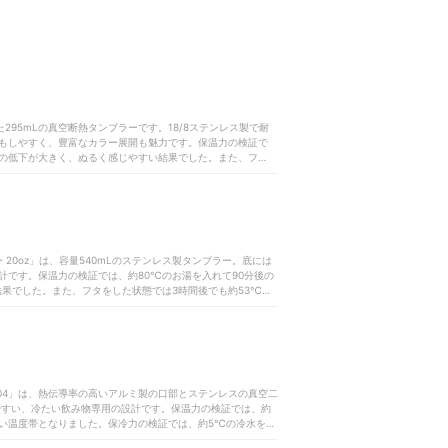
た295mLの真空断熱タンブラーです。18/8ステンレス製で耐
もしやすく、豊富なカラー展開も魅力です。保温力の検証で
度の低下が大きく、ぬるく感じやすい結果でした。また、フタを
えない結果に。保冷力の検証では、約5℃の冷水を入れて90分
せんでした。手入れに必要なパーツは4個ですが、食洗機に対
取り外して洗う必要があるため、細かいパーツの管理には注意
が、保温・保冷力ともに十分とはいえない結果でした。温度キ
 20oz」は、容量540mLのステンレス製タンブラー。底には
計です。保温力の検証では、約80℃のお湯を入れて90分後の
果でした。また、フタをした状態では3時間後でも約53℃を
に約9℃になり、温度上昇がみられました。手入れに必要なパー
ッキンを取り外して洗う手間がかかるうえ、細かいパーツを紛
ない人には、やや負担に感じるでしょう。保温・保冷力の低下
ルオープナーなどアウトドア向けの機能は魅力ですが、温度キ
いでしょう。
68304」は、熱伝導率の高いアルミ製の口部とステンレスの真空二
やすい、冷たい飲み物専用の設計です。保温力の検証では、約
くい温度帯となりました。保冷力の検証では、約5℃の冷水を入
の維持は十分とはいえませんでした。手入れに必要なパーツは