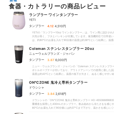
食器・カトラリーの商品レビュー
ランブラー ワインタンブラー
YETI
|
タンブラー
4.12
4,510円
YETIの「ランブラー10oz ワインタンブラー」は、ワイン用に設計され
久性が高く、フタとパッキンが付属しています。食洗機対応で日常使い
は、約80℃のお湯を入れて90分後の温度は約38℃という結果に。温
使用した状態でも3時間後で約50℃という結果で、保温力は十分とはい
後の温度は約9℃と温度上昇がみられ、冷たさの維持も十分とはいえま
Coleman ステンレスタンブラー 20oz
応しているため毎日の洗浄の負担は軽減できます。ただし、パッキンを
ニューウェルブランズ・ジャパン
が必要です。ワイン用にデザインされたコンパクトなサイズは魅力です
ープ力を重視するなら、ほかの商品を検討した方がよいでしょう。
|
タンブラー
3.87
6,000円
ニュー・ウェルブランズ・ジャパンの「Coleman ステンレスタンブラー
ボトルオープナーが付いており、アウトドアシーンでの使用に適した設
温度は約43℃という結果に。温度の低下が大きく、ぬるく感じやすい結
維持しましたが、保温力は十分とはいえない結果に。保冷力は90分後
ツは4個で、食洗機には対応していないため毎日手洗いが必要です。パ
ON℃ZONE 鬼冷え専科タンブラー
失しないよう管理にも注意が必要です。日々の手入れに手間をかけたく
ドウシシャ
が大きく、手入れにも手間がかかる点は気になるところです。底のボト
ープ力や手入れのしやすさを重視するならほかの商品を検討した方がい
|
タンブラー
3.84
2,618円
ドウシシャの「ON℃ZONE 鬼冷え専科タンブラー HO-45506689
重構造を採用した430mLのタンブラー。飲み始めから冷たさをを感じ
80℃のお湯を入れて90分後には約37℃まで下がり、温かさを感じに
れて90分後の温度は約14℃という結果に。温度上昇が大きく、冷たさ