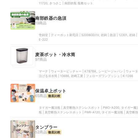
11720, きつさこ | 南部鉄瓶 瓶敷セット
南部鉄器の急須
19商品
壱鋳堂 | ティーポット刷毛目 | 52006GD/IV, 岩鋳 | 急須 | 12301, 岩鋳
E-222
麦茶ポット・冷水筒
97商品
マーナ | ウォーターピッチャー | K787BK, シービージャパン | ウォー
注げる冷水筒 | 10686, 岩崎工業 | フェローズワンプッシュ | K-1266
保温卓上ポット
65商品
徹底比較
タイガー魔法瓶 | 真空断熱ステンレスポット | PWO-A200, タイガー魔法
瓶 | 真空断熱ステンレスポット | PWR-A120, タイガー魔法瓶 | 真空断
テンレスポット | PWO-A120
タンブラー
52商品
徹底比較