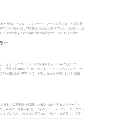
応していない点には注意が必要です。飲み始めの冷感は魅力で
りキープしたい人はほかの商品を検討した方がよいでしょう。
20mLの真空断熱ステンレスタンブラー。マット加工を施した落ち着
0℃のお湯を入れて90分後の温度は約43℃という結果に。温
5℃の冷水を入れて90分後の温度は約10℃という結果に。
に必要なパーツは本体のみの1個でシンプルな構造です。食洗
に必要なパーツは本体のみで手軽に洗えますが、保温・保冷力
ラー
ほかの商品を検討した方がよいでしょう。
は、セラミックコーティングを採用した450mLのタンブラー
。重量は約180gで、オフホワイト・チャコールグレー・ラ
て90分後には約40℃まで下がり、温かさを感じにくい温度ま
℃まで上昇しており、冷たさを長時間維持するには物足りない
えます。毎日気軽に使い続けられる手軽さが魅力です。セラミ
に十分とはいえない結果でした。温度をしっかりキープしたい
レス素材の二重構造を採用した400mLのビアタンブラーです。
楽しみやすい形状が特徴。アイボリー・パープル・ダークグレ
℃のお湯を入れて90分後の温度は約41℃という結果に。温度の
の冷水を入れて90分後の温度は約10℃という結果に。やや
みのシンプルな構造で食洗機にも対応しており、毎日の洗浄負
いているでしょう。本体のみのシンプルな構造で食洗機にも対
温・保冷力は十分とはいえず、温度を長時間キープしたい人は