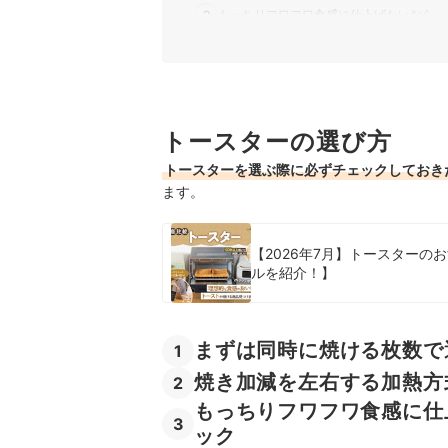
3
もっちりフワフワ食感に仕上げたいなら、
4
掃除のしやすさで選ぼう
5
調理の幅を広げたい人は機能性もチェック
トースターの選び方
1000Wのトースター全60商品おすすめ人気ラン
トースターを選ぶ際に必ずチェックしておき
売れ筋の人気1000Wのトースター全13商品を徹
ます。
1000Wのトースターの売れ筋ランキングもチェ
【2026年7月】トースター
ルを紹介！】
まずは同時に焼ける枚数で
1
焼き加減を左右する加熱方
2
もっちりフワフワ食感に仕
3
ック