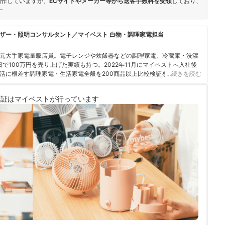
制作していますが、
ECサイトやメーカー等から送客手数料を受領
しており、
ー
ザー・照明コンサルタント／マイベスト 白物・調理家電担当
元大手家電量販店員。電子レンジや炊飯器などの調理家電、冷蔵庫・洗濯
で100万円を売り上げた実績も持つ。2022年11月にマイベストへ入社後
活に根差す調理家電・生活家電全般を200商品以上比較検証を行う。各商
…続きを読む
がら比較検証を行い、その知見をコンテンツに反映させている。10年以上
ら、「買うときだけでなく、買ったあとも長く満足できる商品」を選べる
検証は
マイベストが行っています