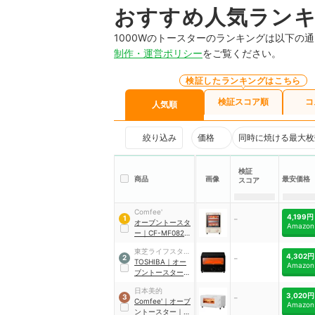
おすすめ人気ラン
1000Wのトースターのランキングは以下の
制作・運営ポリシー
をご覧ください。
検証したランキングはこちら
検証スコア順
コ
人気順
絞り込み
価格
同時に焼ける最大枚
検証
商品
画像
最安価格
スコア
Comfee'
-
4,199円
1
オーブントースタ
Amazon
ー
｜
CF-MF082-
AY
東芝ライフスタイ
-
4,302円
2
ル
TOSHIBA
｜
オー
Amazon
ブントースター
｜
HTR-PZ3（K）
日本美的
-
3,020円
3
Comfee'
｜
オーブ
Amazon
ントースター
｜