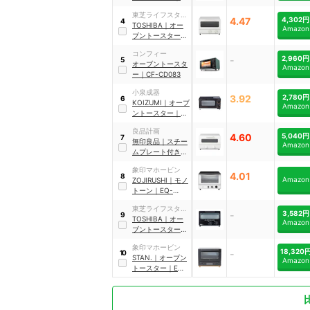
CF-MD082-WH
東芝ライフスタイ
4.47
4,302円
4
ル
TOSHIBA
｜
オー
Amazon
ブントースター
｜
HTR-PZ3
コンフィー
-
2,960円
5
オーブントースタ
Amazon
ー
｜
CF-CD083
小泉成器
3.92
2,780円
6
KOIZUMI
｜
オーブ
Amazon
ントースター
｜
KOS-1032 K
良品計画
4.60
5,040円
7
無印良品
｜
スチー
Amazon
ムプレート付きオ
ーブントースター
象印マホービン
｜
MJ-OT10C
4.01
8
Amazon
ZOJIRUSHI
｜
モノ
トーン
｜
EQ-
SB22-BW
東芝ライフスタイ
-
3,582円
9
ル
TOSHIBA
｜
オー
Amazon
ブントースター
｜
HTR-P3(K)
象印マホービン
18,320
-
10
STAN.
｜
オーブン
Amazon
トースター
｜
EQ-
FA22