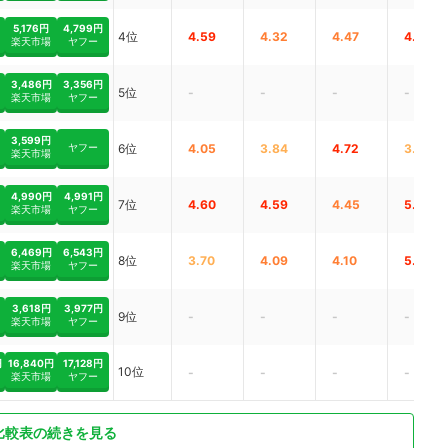
5,176円
4,799円
4位
4.59
4.32
4.47
4.55
楽天市場
ヤフー
3,486円
3,356円
5位
-
-
-
-
楽天市場
ヤフー
3,599円
ヤフー
6位
4.05
3.84
4.72
3.95
楽天市場
4,990円
4,991円
7位
4.60
4.59
4.45
5.00
楽天市場
ヤフー
6,469円
6,543円
8位
3.70
4.09
4.10
5.00
楽天市場
ヤフー
3,618円
3,977円
9位
-
-
-
-
楽天市場
ヤフー
円
16,840円
17,128円
10位
-
-
-
-
楽天市場
ヤフー
比較表の続きを見る