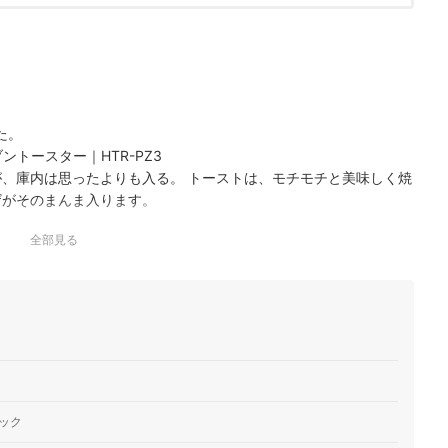
た。
ントースター｜HTR-PZ3
が、庫内は思ったよりも入る。 トーストは、モチモチと美味しく焼
ザがそのまんま入ります。
全部見る
ック