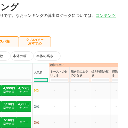
キング
通りです。なおランキングの算出ロジックについては、
コンテンツ
クリエイター
スパ順
おすすめ
数
本体の幅
本体の高さ
検証スコア
トーストのお
焼き色のムラ
焼き時間の短
掃除のしや
人気順
いしさ
の少なさ
さ
さ
4,999円
4,772円
1位
-
-
-
-
楽天市場
ヤフー
5,176円
4,799円
2位
-
-
-
-
楽天市場
ヤフー
5,110円
ヤフー
3位
-
-
-
-
楽天市場