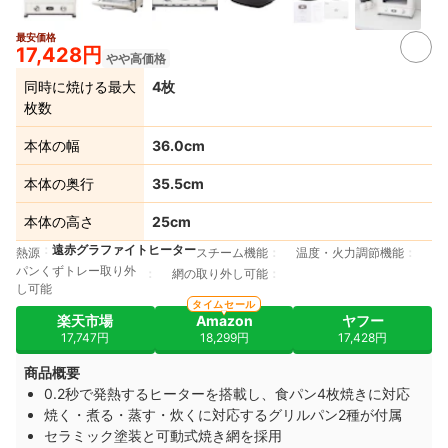
最安価格
3+
17,428円
やや高価格
同時に焼ける最大
4枚
枚数
本体の幅
36.0cm
本体の奥行
35.5cm
本体の高さ
25cm
遠赤グラファイトヒーター
熱源
スチーム機能
温度・火力調節機能
パンくずトレー取り外
網の取り外し可能
し可能
タイムセール
楽天市場
Amazon
ヤフー
17,747円
18,299円
17,428円
商品概要
0.2秒で発熱するヒーターを搭載し、食パン4枚焼きに対応
焼く・煮る・蒸す・炊くに対応するグリルパン2種が付属
セラミック塗装と可動式焼き網を採用