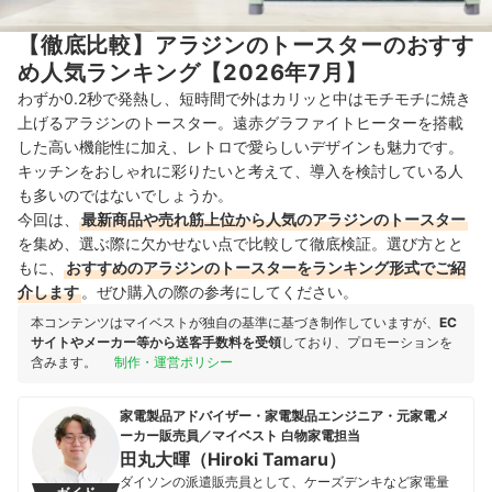
【徹底比較】アラジンのトースターのおすす
め人気ランキング【2026年7月】
わずか0.2秒で発熱し、短時間で外はカリッと中はモチモチに焼き
上げるアラジンのトースター。遠赤グラファイトヒーターを搭載
した高い機能性に加え、レトロで愛らしいデザインも魅力です。
キッチンをおしゃれに彩りたいと考えて、導入を検討している人
も多いのではないでしょうか。
今回は、
最新商品や売れ筋上位から人気のアラジンのトースター
を集め、選ぶ際に欠かせない点で比較して徹底検証。選び方とと
もに、
おすすめのアラジンのトースターをランキング形式でご紹
介します
。ぜひ購入の際の参考にしてください。
本コンテンツはマイベストが独自の基準に基づき制作していますが、
EC
サイトやメーカー等から送客手数料を受領
しており、プロモーションを
含みます。
制作・運営ポリシー
家電製品アドバイザー・家電製品エンジニア・元家電メ
ーカー販売員／マイベスト 白物家電担当
田丸大暉（Hiroki Tamaru）
ダイソンの派遣販売員として、ケーズデンキなど家電量