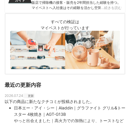
ガイド
販店で掃除機の接客・販売を2年間担当した経験を持つ。
マイベストへ入社後はその経験を活かし空気清浄機・除
…続きを読む
湿機・オイルヒーター・スティッククリーナーなど季節
家電・空調家電や掃除機をはじめ白物家電全般を専門に
すべての検証は
ガイドを担当し、日立やシャープ、パナソニックなどの
マイベストが行っています
総合家電メーカーから、ダイニチ工業・Sharkなどの専門
メーカーまで、150以上の家電製品を比較検証してきた。
毎日使う家電製品だからこそ、本当によい商品を誰もが
簡単に選べるように、性能はもちろん省エネ性能やお手
入れのしやすさまでひとつひとつ丁寧に確認しながらコ
ンテンツ制作を行う。
田丸大暉（Hiroki Tamaru）のプロフィール
最近の更新内容
2026.07.24
更新
以下の商品に新たなクチコミが投稿されました。
日本エー・アイ・シー｜Aladdin｜グラファイト グリル&トー
スター 4枚焼き｜AGT-G13B
やっと出会えました｜高火力での加熱により、トーストなど
の水分を逃さず一気に焼き上げてサクフワ食感になります。