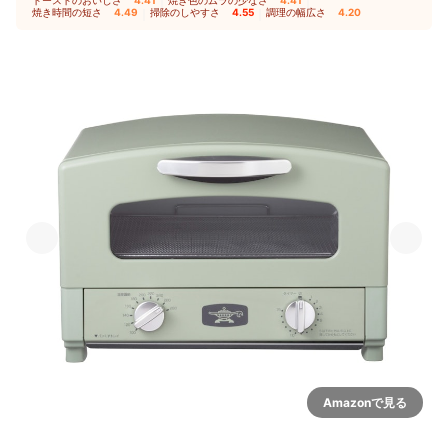
トーストのおいしさ
4.41
｜
焼き色のムラの少なさ
4.41
｜
焼き時間の短さ
4.49
｜
掃除のしやすさ
4.55
｜
調理の幅広さ
4.20
Amazonで見る