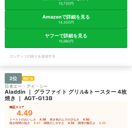
15,730円
Amazonで詳細を見る
14,300円
ヤフーで詳細を見る
16,980円
コンテンツの誤りを送信する
2位
検証1位
日本エー・アイ・シー
Aladdin
｜
グラファイト グリル&トースター 4枚
焼き
｜
AGT-G13B
検証スコア
4.49
トーストのおいしさ
4.56
｜
焼き色のムラの少なさ
4.50
｜
焼き時間の短さ
4.41
｜
掃除のしやすさ
4.55
｜
調理の幅広さ
4.20