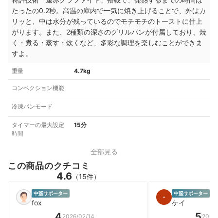
たったの0.2秒。高温の庫内で一気に焼き上げることで、外はカ
リッと、中は水分が残っているのでモチモチのトーストに仕上
がります。また、2種類の深さのグリルパンが付属しており、焼
く・煮る・蒸す・炊くなど、多彩な調理を楽しむことができま
すよ。
重量
4.7kg
コンベクション機能
冷凍パンモード
タイマーの最大設定
15分
時間
全部見る
この商品のクチコミ
4.6
（15件）
中堅サポーター
中堅サポーター
男性
fox
ケイ
4
5
2026/02/14
2026