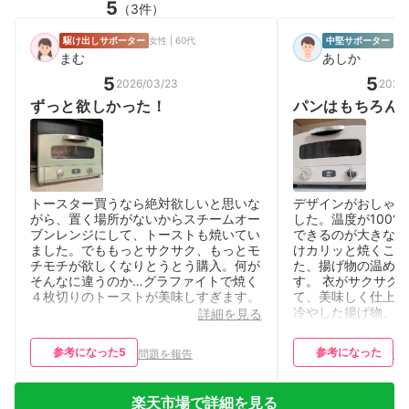
5
（3件）
駆け出しサポーター
女性 | 60代
中堅サポーター
男性
まむ
あしか
5
5
2026/03/23
2026
ずっと欲しかった！
パンはもちろん
にも便利
トースター買うなら絶対欲しいと思いな
デザインがおしゃれ
がら、置く場所がないからスチームオー
した。温度が100℃
ブンレンジにして、トーストも焼いてい
できるのが大きな特
ました。でももっとサクサク、もっとモ
けカリッと焼くこと
チモチが欲しくなりとうとう購入。何が
た、揚げ物の温め直
そんなに違うのか…グラファイトで焼く
す。 衣がサクサク
４枚切りのトーストが美味しすぎます。
て、美味しく仕上が
冷やした揚げ物、グ
詳細を見る
レンジで30秒程温
がおすすめです。
参考になった
5
参考になった
問題を報告
問
楽天市場で詳細を見る