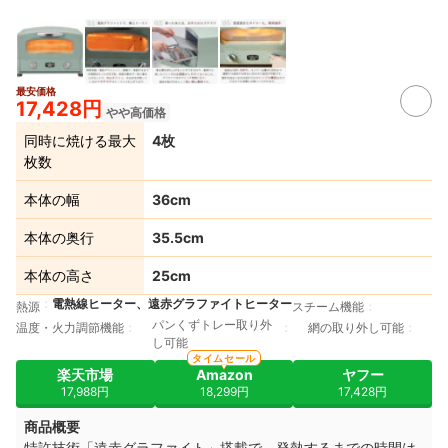
最安価格
17,428円
やや高価格
同時に焼ける最大
4枚
枚数
本体の幅
36cm
本体の奥行
35.5cm
本体の高さ
25cm
電熱線ヒーター、遠赤グラファイトヒーター
熱源
スチーム機能
パンくずトレー取り外
温度・火力調節機能
網の取り外し可能
し可能
タイムセール
楽天市場
Amazon
ヤフー
17,988円
18,299円
17,428円
商品概要
特許技術「遠赤グラファイト」搭載で、発熱するまでの時間は