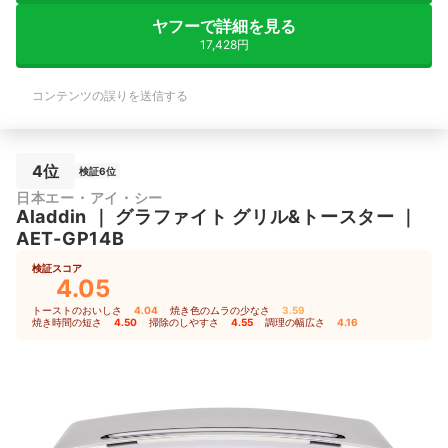
ヤフーで詳細を見る
17,428円
コンテンツの誤りを送信する
4位
検証6位
日本エー・アイ・シー
Aladdin
｜
グラファイト グリル&トースター
｜
AET-GP14B
検証スコア
4.05
トーストのおいしさ
4.04
｜
焼き色のムラの少なさ
3.59
｜
焼き時間の短さ
4.50
｜
掃除のしやすさ
4.55
｜
調理の幅広さ
4.16