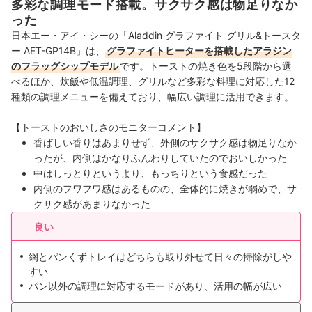
多彩な調理モード搭載。サクサク感は物足りなか
った
日本エー・アイ・シーの「Aladdin グラファイト グリル&トースタ
ー AET-GP14B」は、
グラファイトヒーターを搭載したアラジン
のフラッグシップモデル
です。トーストの焼き色を5段階から選
べるほか、炊飯や低温調理、グリルなど多彩な料理に対応した12
種類の調理メニューを備えており、幅広い調理に活用できます。
【トーストのおいしさのモニターコメント】
香ばしい香りはあまりせず、外側のサクサク感は物足りなか
ったが、内側はかなりふんわりしていたのでおいしかった
中はしっとりというより、もっちりという食感だった
内側のフワフワ感はあるものの、全体的に焼きが弱めで、サ
クサク感があまりなかった
良い
網とパンくずトレイはどちらも取り外せて日々の掃除がしや
すい
パン以外の調理に対応するモードがあり、活用の幅が広い