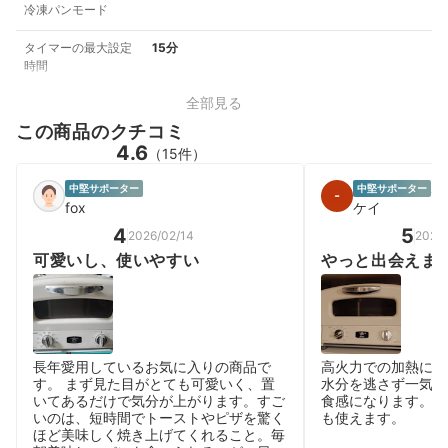
冷凍パンモード
タイマーの最大設定
15分
時間
全部見る
この商品のクチコミ
4.6
（15件）
中堅サポーター
中堅サポーター
男性
fox
ケイ
4
5
2026/02/14
2026
可愛いし、使いやすい
やっと出会えま
長年愛用しているお気に入りの商品で
高火力での加熱によ
す。 まず見た目がとても可愛いく、置
水分を逃さず一気に
いてあるだけで気分が上がります。すご
食感になります。 
いのは、短時間でトーストやピザを驚く
も使えます。
ほど美味しく焼き上げてくれること。毎