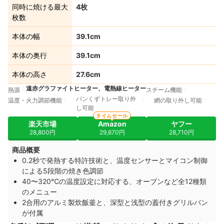
同時に焼ける最大
4枚
枚数
本体の幅
39.1cm
本体の奥行
39.1cm
本体の高さ
27.6cm
遠赤グラファイトヒーター、電熱線ヒーター
熱源
スチーム機能
パンくずトレー取り外
温度・火力調節機能
網の取り外し可能
し可能
タイムセール
楽天市場
Amazon
ヤフー
28,800円
29,670円
28,710円
商品概要
0.2秒で発熱する特許技術と、温度センサーとマイコン制御
による5段階の焼き色調節
40〜320℃の温度設定に対応する、オーブンなど全12種類
のメニュー
2合用のアルミ製炊飯釜と、深型と浅型の蓋付きグリルパン
が付属