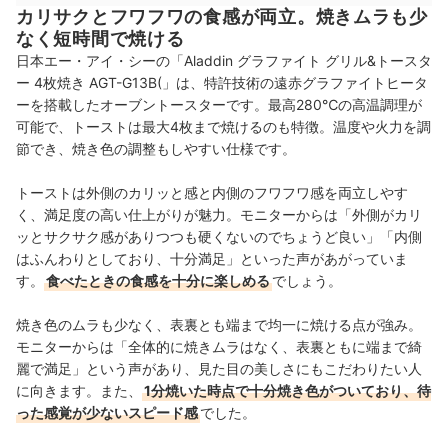
カリサクとフワフワの食感が両立。焼きムラも少
なく短時間で焼ける
日本エー・アイ・シーの「Aladdin グラファイト グリル&トースタ
ー 4枚焼き AGT-G13B(」は、特許技術の遠赤グラファイトヒータ
ーを搭載したオーブントースターです。最高280℃の高温調理が
可能で、トーストは最大4枚まで焼けるのも特徴。温度や火力を調
節でき、焼き色の調整もしやすい仕様です。
トーストは外側のカリッと感と内側のフワフワ感を両立しやす
く、満足度の高い仕上がりが魅力。モニターからは「外側がカリ
ッとサクサク感がありつつも硬くないのでちょうど良い」「内側
はふんわりとしており、十分満足」といった声があがっていま
す。
食べたときの食感を十分に楽しめる
でしょう。
焼き色のムラも少なく、表裏とも端まで均一に焼ける点が強み。
モニターからは「全体的に焼きムラはなく、表裏ともに端まで綺
麗で満足」という声があり、見た目の美しさにもこだわりたい人
に向きます。また、
1分焼いた時点で十分焼き色がついており、待
った感覚が少ないスピード感
でした。