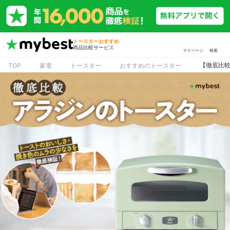
トースターおすすめ
商品比較サービス
マイページ
検索
【徹底比較
TOP
家電
トースター
おすすめのトースター