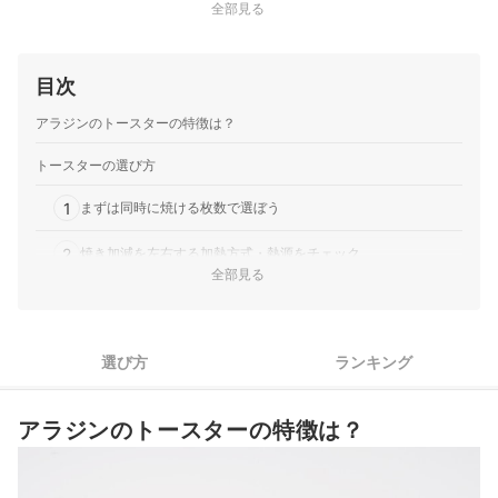
全部見る
フライのリベイクにも使えます。
目次
アラジンのトースターの特徴は？
トースターの選び方
1
まずは同時に焼ける枚数で選ぼう
2
焼き加減を左右する加熱方式・熱源をチェック
全部見る
もっちりフワフワ食感に仕上げたいなら、スチーム機能付きを
3
チェック
4
掃除のしやすさで選ぼう
選び方
ランキング
5
調理の幅を広げたい人は機能性もチェック
アラジンのトースターの特徴は？
アラジンのトースター全15商品おすすめ人気ランキング
売れ筋の人気アラジンのトースター全6商品を徹底比較！