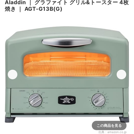
Aladdin
｜
グラファイト グリル&トースター 4枚
焼き
｜
‎AGT-G13B(G)
この商品を見る
出典：
amazon.co.jp