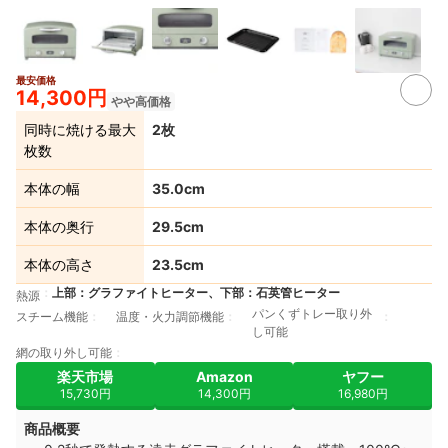
最安価格
3+
14,300円
やや高価格
同時に焼ける最大
2枚
枚数
本体の幅
35.0cm
本体の奥行
29.5cm
本体の高さ
23.5cm
上部：グラファイトヒーター、下部：石英管ヒーター
熱源
パンくずトレー取り外
スチーム機能
温度・火力調節機能
し可能
網の取り外し可能
楽天市場
Amazon
ヤフー
15,730円
14,300円
16,980円
商品概要