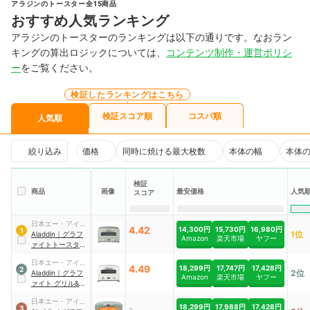
アラジンのトースター全15商品
おすすめ人気ランキング
アラジンのトースターのランキングは以下の通りです。なおラン
キングの算出ロジックについては、
コンテンツ制作・運営ポリシ
ー
をご覧ください。
検証したランキングはこちら
検証スコア順
コスパ順
人気順
絞り込み
価格
同時に焼ける最大枚数
本体の幅
本体
検証
人気
商品
画像
最安価格
スコア
日本エー・アイ・
4.42
14,300円
15,730円
16,980円
1
1位
シー
Aladdin
｜
グラフ
Amazon
楽天市場
ヤフー
ァイトトースター
｜
AET-GS13D(G)
日本エー・アイ・
4.49
18,299円
17,747円
17,428円
2
2位
シー
Aladdin
｜
グラフ
Amazon
楽天市場
ヤフー
ァイト グリル&ト
ースター 4枚焼き
日本エー・アイ・
｜
AGT-G13B
-
18,299円
17,988円
17,428円
3