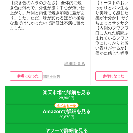
ず
が物足りない
【焼き色のムラの少なさ】 全体的に焼
【トーストのおいし
き色は薄めで、外側が濃く中心が薄い仕
っかりとパン生地本
上がり。外側と内側で焼き加減に差があ
り美味しく感じた。
りました。ただ、味が変わるほどの極端
感が十分か】 サク
な差ではなかったので評価は不満に留め
ちょっとサクサク度
ました。
【内側のフワフワ感
口に入れた瞬間ふん
まれているフワフワ
側にしっかりと感じ
い香りがするか】 
僅かに感じた程度。
詳細を見る
参考になった
参考になった
問題を報告
問
楽天市場で詳細を見る
28,800円
タイムセール
Amazonで詳細を見る
29,670円
ヤフーで詳細を見る