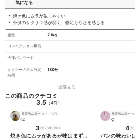
気になる
焼き色にムラが生じやすい
外側のサクサク感が弱く、物足りなさを感じる
重量
7.1kg
コンベクション機能
冷凍パンモード
タイマーの最大設定
180分
時間
全部見る
この商品のクチコミ
3.5
（4件）
女性 | 40代
女性 |
検証モニター
検証モニター
cc
ゆ
3
4
2026/06/04
2026
焼き色にムラがあるが味はまずま
パンの味わいは