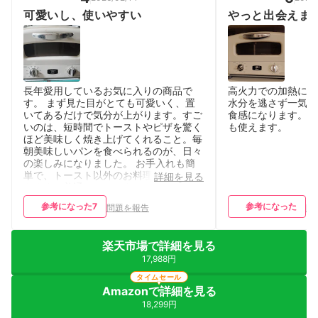
可愛いし、使いやすい
やっと出会えま
長年愛用しているお気に入りの商品で
高火力での加熱によ
す。 まず見た目がとても可愛いく、置
水分を逃さず一気に
いてあるだけで気分が上がります。すご
食感になります。 
いのは、短時間でトーストやピザを驚く
も使えます。
ほど美味しく焼き上げてくれること。毎
朝美味しいパンを食べられるのが、日々
の楽しみになりました。 お手入れも簡
単で、トースト以外のお料理にも活用で
詳細を見る
きます。普通のトースターよりも多機能
で使い勝手が良く、おすすめです。
参考になった
7
参考になった
問題を報告
問
楽天市場で詳細を見る
17,988円
タイムセール
Amazonで詳細を見る
18,299円