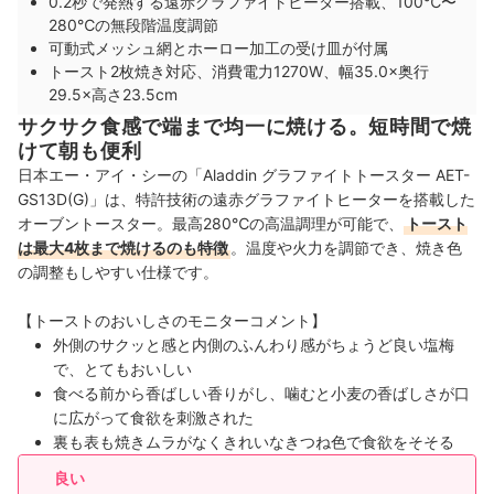
0.2秒で発熱する遠赤グラファイトヒーター搭載、100℃〜
280℃の無段階温度調節
可動式メッシュ網とホーロー加工の受け皿が付属
トースト2枚焼き対応、消費電力1270W、幅35.0×奥行
29.5×高さ23.5cm
サクサク食感で端まで均一に焼ける。短時間で焼
けて朝も便利
日本エー・アイ・シーの「Aladdin グラファイトトースター AET-
GS13D(G)」は、特許技術の遠赤グラファイトヒーターを搭載した
オーブントースター。最高280℃の高温調理が可能で、
トースト
は最大4枚まで焼けるのも特徴
。温度や火力を調節でき、焼き色
の調整もしやすい仕様です。
【トーストのおいしさのモニターコメント】
外側のサクッと感と内側のふんわり感がちょうど良い塩梅
で、とてもおいしい
食べる前から香ばしい香りがし、噛むと小麦の香ばしさが口
に広がって食欲を刺激された
裏も表も焼きムラがなくきれいなきつね色で食欲をそそる
良い