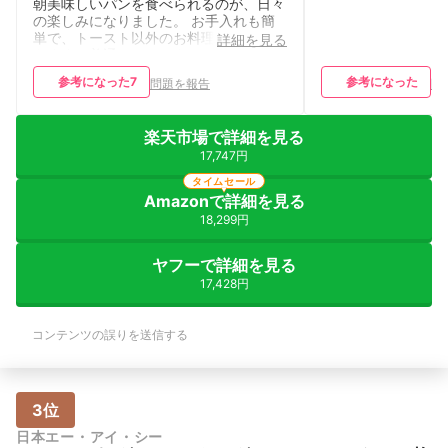
朝美味しいパンを食べられるのが、日々
の楽しみになりました。 お手入れも簡
単で、トースト以外のお料理にも活用で
詳細を見る
きます。普通のトースターよりも多機能
で使い勝手が良く、おすすめです。
参考になった
7
参考になった
問題を報告
問
楽天市場で詳細を見る
17,747円
タイムセール
Amazonで詳細を見る
18,299円
ヤフーで詳細を見る
17,428円
コンテンツの誤りを送信する
3位
日本エー・アイ・シー