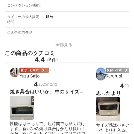
コンベクション機能
タイマーの最大設定
15分
時間
焼き色調節機能
全部見る
この商品のクチコミ
4.4
（5件）
駆け出しサポーター
30代
見習いサポーター
女
Yuzu Saijo
Rururubi
4
2025/12/12
4
2026
焼き具合はいいが、中のサイズが
思ったより
小さい
性能はばっちりで、短時間でも良く焼け
サイズ感は小さいで
ます。食パンの焼け具合はかなり良い！
ったよりも入る。 
ただ、食パンはサイズによっては二枚で