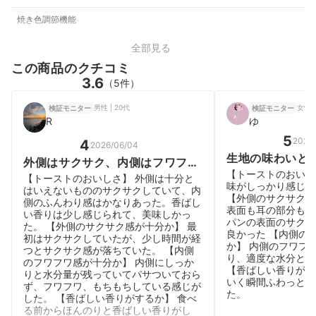
焼き色調節機能
全部見る
この商品のクチコミ
3.6
（5件）
男性 | 20代
女性 |
検証モニター
検証モニター
R
ゆ
5
2026
4
2026/06/04
生地の味わいと
外側はサクサク、内側はフワフワ
スト
【トーストのおいし
の美味しさ
【トーストのおいしさ】 外側は十分と
味がしっかり感じら
はいえないもののサクサクしていて、内
【外側のサクサク感
側のふんわり感はかなりあった。香ばし
表面も耳の部分もほ
い香りは少し感じられて、美味しかっ
パンの表面のサクサ
た。 【外側のサクサク感が十分か】 最
良かった 【内側の
初はサクサクしていたが、少し時間が経
か】 内側のフワフ
つとサクサク感が落ちていた。 【内側
り、適度な水分と空
のフワフワ感が十分か】 内側にしっか
【香ばしい香りがす
りと水分量が残っていてパサついておら
いく瞬間ふわっと香
ず、フワフワ、もちもちしている感じが
た。
した。 【香ばしい香りがするか】 食べ
る前からほんのりと香ばしい香りがし