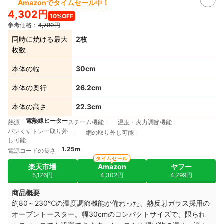
Amazonでタイムセール中！
4,302円
10%OFF
参考価格：
4,780円
同時に焼ける最大
2枚
枚数
本体の幅
30cm
本体の奥行
26.2cm
本体の高さ
22.3cm
電熱線ヒーター
熱源
スチーム機能
温度・火力調節機能
パンくずトレー取り外
網の取り外し可能
し可能
1.25m
電源コードの長さ
タイムセール
楽天市場
Amazon
ヤフー
5,176円
4,302円
4,799円
商品概要
約80～230℃の温度調節機能が備わった、
熱反射ガラス採用の
オーブントースター。幅30cmのコンパクトサイズで、限られ