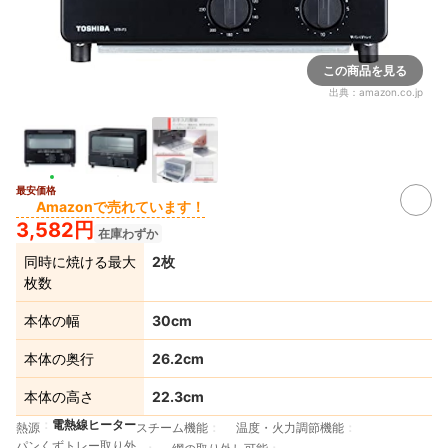
この商品を見る
出典：
amazon.co.jp
最安価格
Amazonで売れています！
3,582円
在庫わずか
同時に焼ける最大
2枚
枚数
本体の幅
30cm
本体の奥行
26.2cm
本体の高さ
22.3cm
電熱線ヒーター
熱源
スチーム機能
温度・火力調節機能
パンくずトレー取り外