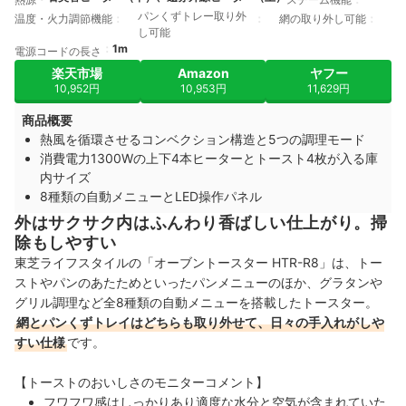
パンくずトレー取り外
温度・火力調節機能
網の取り外し可能
し可能
1m
電源コードの長さ
楽天市場
Amazon
ヤフー
10,952円
10,953円
11,629円
商品概要
熱風を循環させるコンベクション構造と5つの調理モード
消費電力1300Wの上下4本ヒーターとトースト4枚が入る庫
内サイズ
8種類の自動メニューとLED操作パネル
外はサクサク内はふんわり香ばしい仕上がり。掃
除もしやすい
東芝ライフスタイルの「オーブントースター HTR-R8」は、トー
ストやパンのあたためといったパンメニューのほか、グラタンや
グリル調理など全8種類の自動メニューを搭載したトースター。
網とパンくずトレイはどちらも取り外せて、日々の手入れがしや
すい仕様
です。
【トーストのおいしさのモニターコメント】
フワフワ感はしっかりあり適度な水分と空気が含まれていた