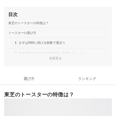
目次
東芝のトースターの特徴は？
トースターの選び方
1
まずは同時に焼ける枚数で選ぼう
2
焼き加減を左右する加熱方式・熱源をチェック
全部見る
もっちりフワフワ食感に仕上げたいなら、スチーム機能付きを
3
チェック
4
掃除のしやすさで選ぼう
選び方
ランキング
5
調理の幅を広げたい人は機能性もチェック
東芝のトースターの特徴は？
東芝のトースター全10商品おすすめ人気ランキング
売れ筋の人気東芝のトースター全4商品を徹底比較！