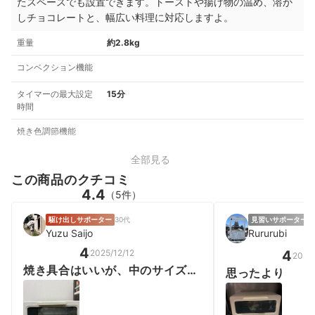
たスペースでも設置できます。トーストや揚げ物の温め、溶か
しチョコレートと、幅広い料理に対応しますよ。
重量
約2.8kg
コンベクション機能
タイマーの最大設定
15分
時間
焼き色調節機能
全部見る
この商品のクチコミ
4.4
（5件）
駆け出しサポーター
30代
見習いサポーター
女
Yuzu Saijo
Rururubi
4
2025/12/12
4
2026
焼き具合はいいが、中のサイズが
思ったより
小さい