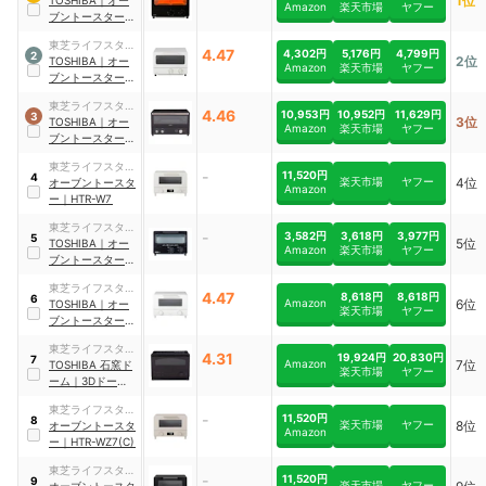
1位
ル
TOSHIBA
｜
オー
Amazon
楽天市場
ヤフー
ブントースター
｜
HTR-PZ3（K）
東芝ライフスタイ
4.47
4,302円
5,176円
4,799円
2
2位
ル
TOSHIBA
｜
オー
Amazon
楽天市場
ヤフー
ブントースター
｜
HTR-PZ3
東芝ライフスタイ
4.46
10,953円
10,952円
11,629円
3
3位
ル
TOSHIBA
｜
オー
Amazon
楽天市場
ヤフー
ブントースター
｜
HTR-R8
東芝ライフスタイ
-
11,520円
4
楽天市場
ヤフー
4位
ル
オーブントースタ
Amazon
ー
｜
HTR-W7
東芝ライフスタイ
-
3,582円
3,618円
3,977円
5
5位
ル
TOSHIBA
｜
オー
Amazon
楽天市場
ヤフー
ブントースター
｜
HTR-P3(K)
東芝ライフスタイ
4.47
8,618円
8,618円
6
Amazon
6位
ル
TOSHIBA
｜
オー
楽天市場
ヤフー
ブントースター
｜
HTR-W5(W)
東芝ライフスタイ
4.31
19,924円
20,830円
7
Amazon
7位
ル
TOSHIBA
石窯ド
楽天市場
ヤフー
ーム
｜
3Dドーム構
造で焼き上げる 石
東芝ライフスタイ
窯ドームトースタ
-
11,520円
8
楽天市場
ヤフー
8位
ル
オーブントースタ
ー
｜
HTR-D5B
Amazon
ー
｜
HTR-WZ7(C)
東芝ライフスタイ
-
11,520円
9
楽天市場
ヤフー