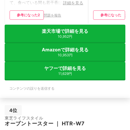
て、食べている間も若干香ばしかった
詳細を見る
が、少し足りなかった。
参考になった
2
参考になった
問題を報告
問
楽天市場で詳細を見る
10,952円
Amazonで詳細を見る
10,953円
ヤフーで詳細を見る
11,629円
コンテンツの誤りを送信する
4位
東芝ライフスタイル
オーブントースター
｜
HTR-W7