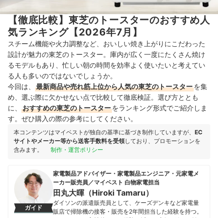
【徹底比較】東芝のトースターのおすすめ人
気ランキング【2026年7月】
スチーム機能や火力調整など、おいしい焼き上がりにこだわった
設計が魅力の東芝のトースター。庫内が広く一度にたくさん焼け
るモデルもあり、忙しい朝の時間を効率よく使いたいと考えてい
る人も多いのではないでしょうか。
今回は、
最新商品や売れ筋上位から人気の東芝のトースター
を集
め、選ぶ際に欠かせない点で比較して徹底検証。選び方ととも
に、
おすすめの東芝のトースター
をランキング形式でご紹介しま
す。ぜひ購入の際の参考にしてください。
本コンテンツはマイベストが独自の基準に基づき制作していますが、
EC
サイトやメーカー等から送客手数料を受領
しており、プロモーションを
含みます。
制作・運営ポリシー
家電製品アドバイザー・家電製品エンジニア・元家電メ
ーカー販売員／マイベスト 白物家電担当
田丸大暉（Hiroki Tamaru）
ダイソンの派遣販売員として、ケーズデンキなど家電量
ガイド
販店で掃除機の接客・販売を2年間担当した経験を持つ。