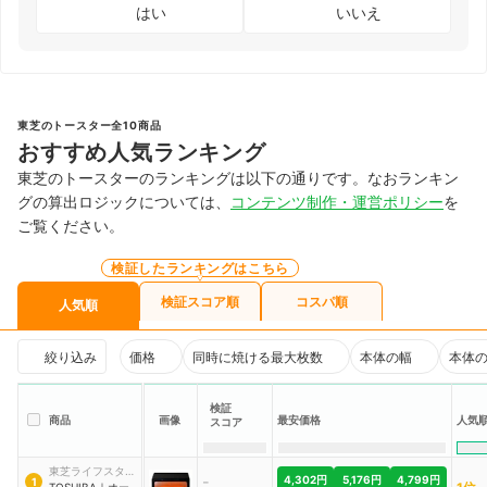
はい
いいえ
東芝のトースター全10商品
おすすめ人気ランキング
東芝のトースターのランキングは以下の通りです。なおランキン
グの算出ロジックについては、
コンテンツ制作・運営ポリシー
を
ご覧ください。
検証したランキングはこちら
検証スコア順
コスパ順
人気順
絞り込み
価格
同時に焼ける最大枚数
本体の幅
本体
検証
人気
商品
画像
最安価格
スコア
東芝ライフスタイ
-
4,302円
5,176円
4,799円
1