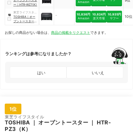
9位
ル
オーブントースタ
Amazon
ー
｜
HTR-WZ7(K)
東芝ライフスタイ
10,836円
10,624円
10,935円
-
10
10位
ル
TOSHIBA
｜
オー
Amazon
楽天市場
ヤフー
ブントースター
｜
HTR-R6(K)
お探しの商品がない場合は、
商品の掲載をリクエスト
できます。
ランキングは参考になりましたか？
はい
いいえ
1位
東芝ライフスタイル
TOSHIBA
｜
オーブントースター
｜
HTR-
PZ3（K）