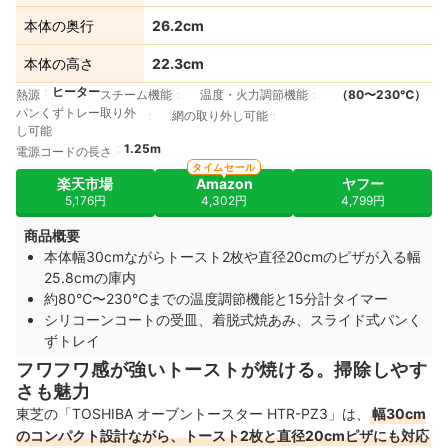
本体の奥行
26.2cm
本体の高さ
22.3cm
ヒーター
熱源
スチーム機能
温度・火力調節機能
（80〜230℃）
パンくずトレー取り外
網の取り外し可能
し可能
1.25m
電源コードの長さ
タイムセール
楽天市場
Amazon
ヤフー
5,176円
4,302円
4,799円
商品概要
本体幅30cmながらトースト2枚や直径20cmのピザが入る幅
25.8cmの庫内
約80℃〜230℃までの温度調節機能と15分計タイマー
シリコーンコートの受皿、着脱式焼あみ、スライド式パンく
ずトレイ
フワフワ感が強いトーストが焼ける。掃除しやす
さも魅力
東芝の「TOSHIBA オーブントースター HTR-PZ3」は、
幅30cm
のコンパクト設計ながら、トースト2枚と直径20cmピザにも対応