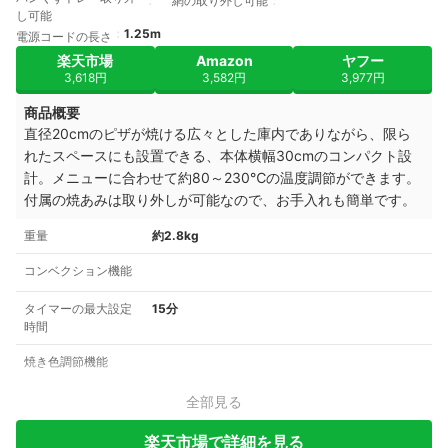
網の取り外し可能
し可能
1.25m
電源コードの長さ
楽天市場
Amazon
ヤフー
3,618円
3,582円
3,977円
商品概要
直径20cmのピザが焼ける広々とした庫内でありながら、限ら
れたスペースにも設置できる、本体横幅30cmのコンパクト設
計。メニューに合わせて約80～230℃の温度調節ができます。
付属の焼あみは取り外しが可能なので、お手入れも簡単です。
重量
約2.8kg
コンベクション機能
タイマーの最大設定
15分
時間
焼き色調節機能
全部見る
楽天市場で詳細を見る