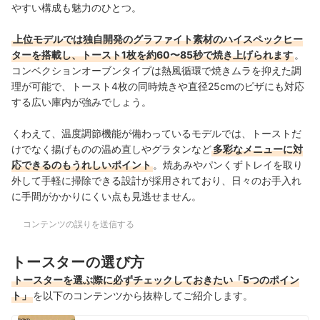
やすい構成も魅力のひとつ。
上位モデルでは独自開発のグラファイト素材のハイスペックヒー
ターを搭載し、トースト1枚を約60〜85秒で焼き上げられます
。
コンベクションオーブンタイプは熱風循環で焼きムラを抑えた調
理が可能で、トースト4枚の同時焼きや直径25cmのピザにも対応
する広い庫内が強みでしょう。
くわえて、温度調節機能が備わっているモデルでは、トーストだ
けでなく揚げものの温め直しやグラタンなど
多彩なメニューに対
応できるのもうれしいポイント
。焼あみやパンくずトレイを取り
外して手軽に掃除できる設計が採用されており、日々のお手入れ
に手間がかかりにくい点も見逃せません。
コンテンツの誤りを送信する
トースターの選び方
トースターを選ぶ際に必ずチェックしておきたい「5つのポイン
ト」
を以下のコンテンツから抜粋してご紹介します。