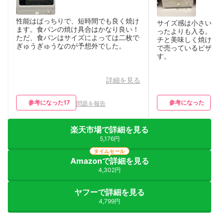
性能はばっちりで、短時間でも良く焼け
サイズ感は小さいで
ます。食パンの焼け具合はかなり良い！
ったよりも入る。 
ただ、食パンはサイズによっては二枚で
チと美味しく焼けま
ぎゅうぎゅうなのが予想外でした。
で売っているピザが
す。
詳細を見る
参考になった
17
参考になった
問題を報告
問
楽天市場で詳細を見る
5,176円
タイムセール
Amazonで詳細を見る
4,302円
ヤフーで詳細を見る
4,799円