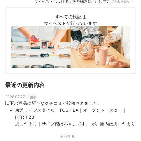
マイベストへ入社後はその経験を活かし空気清浄機・除
…続きを読む
湿機・オイルヒーター・スティッククリーナーなど季節
家電・空調家電や掃除機をはじめ白物家電全般を専門に
すべての検証は
ガイドを担当し、日立やシャープ、パナソニックなどの
マイベストが行っています
総合家電メーカーから、ダイニチ工業・Sharkなどの専門
メーカーまで、150以上の家電製品を比較検証してきた。
毎日使う家電製品だからこそ、本当によい商品を誰もが
簡単に選べるように、性能はもちろん省エネ性能やお手
入れのしやすさまでひとつひとつ丁寧に確認しながらコ
ンテンツ制作を行う。
田丸大暉（Hiroki Tamaru）のプロフィール
最近の更新内容
2026.07.27
更新
以下の商品に新たなクチコミが投稿されました。
東芝ライフスタイル｜TOSHIBA｜オーブントースター｜
HTR-PZ3
思ったより｜サイズ感は小さいです。 が、庫内は思ったより
も入る。 トーストは、モチモチと美味しく焼けます！！ ス
全部見る
ーパー等で売っているピザがそのまんま入ります。