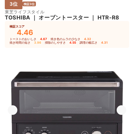
3位
検証3位
東芝ライフスタイル
TOSHIBA
｜
オーブントースター
｜
HTR-R8
検証スコア
4.46
トーストのおいしさ
4.67
｜
焼き色のムラの少なさ
4.32
｜
焼き時間の短さ
3.96
｜
掃除のしやすさ
4.55
｜
調理の幅広さ
4.31