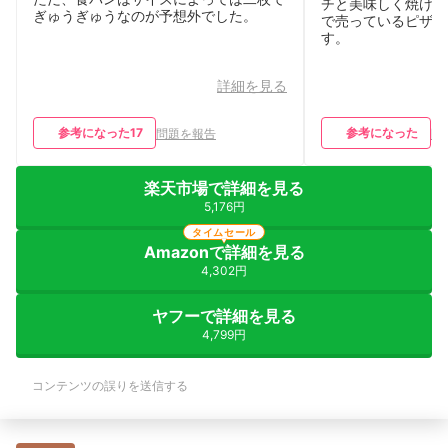
チと美味しく焼けま
ぎゅうぎゅうなのが予想外でした。
で売っているピザが
す。
詳細を見る
参考になった
17
参考になった
問題を報告
問
楽天市場で詳細を見る
5,176円
タイムセール
Amazonで詳細を見る
4,302円
ヤフーで詳細を見る
4,799円
コンテンツの誤りを送信する