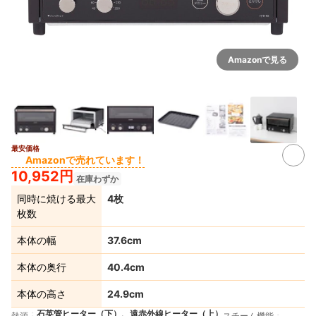
Amazonで見る
最安価格
4+
Amazonで売れています！
10,952円
在庫わずか
同時に焼ける最大
4枚
枚数
本体の幅
37.6cm
本体の奥行
40.4cm
本体の高さ
24.9cm
石英管ヒーター（下）、遠赤外線ヒーター（上）
熱源
スチーム機能