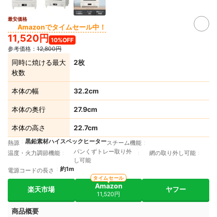
最安価格
Amazonでタイムセール中！
11,520円
10%OFF
参考価格：
12,800円
同時に焼ける最大
2枚
枚数
本体の幅
32.2cm
本体の奥行
27.9cm
本体の高さ
22.7cm
黒鉛素材ハイスペックヒーター
熱源
スチーム機能
パンくずトレー取り外
温度・火力調節機能
網の取り外し可能
し可能
約1m
電源コードの長さ
タイムセール
Amazon
楽天市場
ヤフー
11,520円
商品概要