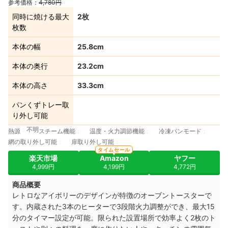
参考価格：
4,780円
同時に焼ける最大
2枚
枚数
本体の幅
25.8cm
本体の奥行
23.2cm
本体の高さ
33.3cm
パンくずトレー取
り外し可能
不明
熱源
スチーム機能
温度・火力調節機能
冷凍パンモード
網の取り外し可能
扉取り外し可能
タイムセール
楽天市場
Amazon
ヤフー
4,999円
4,199円
4,772円
商品概要
レトロなアイボリーのデザインが特徴のオーブントースターで
す。内蔵された3本のヒーターで3段階火力調整ができ、最大15
分のタイマー設定が可能。限られた設置場所で効率よく2枚のト