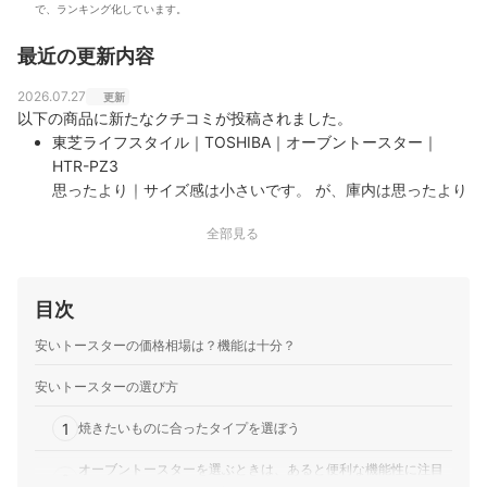
で、ランキング化しています。
最近の更新内容
2026.07.27
更新
以下の商品に新たなクチコミが投稿されました。
東芝ライフスタイル｜TOSHIBA｜オーブントースター｜
HTR-PZ3
思ったより｜サイズ感は小さいです。 が、庫内は思ったより
も入る。 トーストは、モチモチと美味しく焼けます！！ ス
全部見る
ーパー等で売っているピザがそのまんま入ります。
目次
安いトースターの価格相場は？機能は十分？
安いトースターの選び方
1
焼きたいものに合ったタイプを選ぼう
オーブントースターを選ぶときは、あると便利な機能性に注目
2