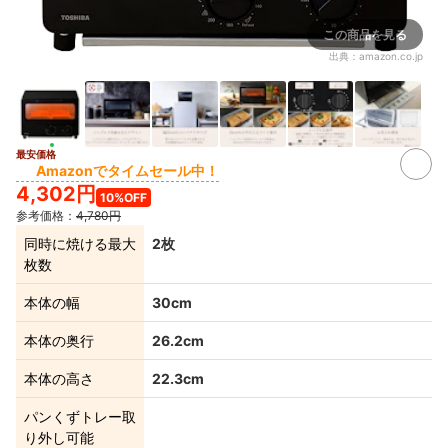
この商品を見る
出典：
amazon.co.jp
最安価格
2+
Amazonでタイムセール中！
4,302円
10%OFF
参考価格：
4,780円
同時に焼ける最大
2枚
枚数
本体の幅
30cm
本体の奥行
26.2cm
本体の高さ
22.3cm
パンくずトレー取
り外し可能