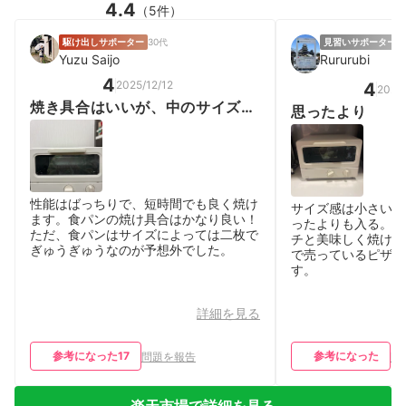
4.4
（5件）
駆け出しサポーター
30代
見習いサポーター
女
Yuzu Saijo
Rururubi
4
2025/12/12
4
2026
焼き具合はいいが、中のサイズが
思ったより
小さい
性能はばっちりで、短時間でも良く焼け
サイズ感は小さいで
ます。食パンの焼け具合はかなり良い！
ったよりも入る。 
ただ、食パンはサイズによっては二枚で
チと美味しく焼けま
ぎゅうぎゅうなのが予想外でした。
で売っているピザが
す。
詳細を見る
参考になった
17
参考になった
問題を報告
問
楽天市場で詳細を見る