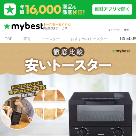
トースターおすすめ
商品比較サービス
マイページ
検索
【徹底比較
TOP
家電
トースター
おすすめのトースター