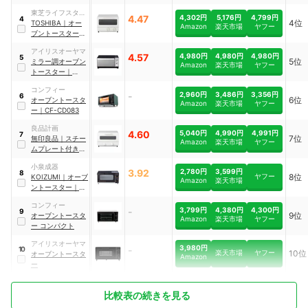
CF-MD082-WH
東芝ライフスタイ
4.47
4,302円
5,176円
4,799円
4
4位
ル
TOSHIBA
｜
オー
Amazon
楽天市場
ヤフー
ブントースター
｜
HTR-PZ3
アイリスオーヤマ
4.57
4,980円
4,980円
4,980円
5
5位
ミラー調オーブン
Amazon
楽天市場
ヤフー
トースター
｜
POT-413
コンフィー
-
2,960円
3,486円
3,356円
6
6位
オーブントースタ
Amazon
楽天市場
ヤフー
ー
｜
CF-CD083
良品計画
4.60
5,040円
4,990円
4,991円
7
7位
無印良品
｜
スチー
Amazon
楽天市場
ヤフー
ムプレート付きオ
ーブントースター
小泉成器
｜
MJ-OT10C
3.92
2,780円
3,599円
8
ヤフー
8位
KOIZUMI
｜
オーブ
Amazon
楽天市場
ントースター
｜
KOS-1032 K
コンフィー
-
3,799円
4,380円
4,300円
9
9位
オーブントースタ
Amazon
楽天市場
ヤフー
ー コンパクト
アイリスオーヤマ
3,980円
-
10
楽天市場
ヤフー
10位
オーブントースタ
Amazon
ー
比較表の続きを見る