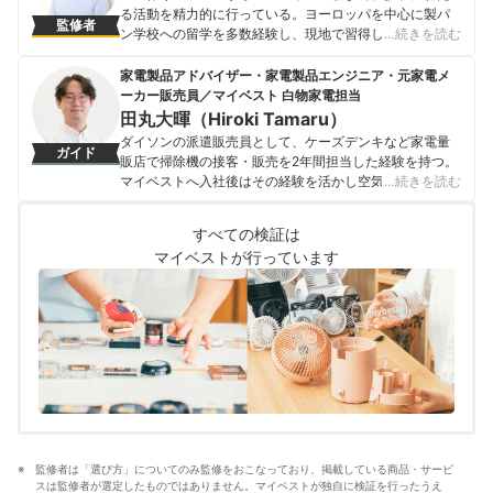
る活動を精力的に行っている。ヨーロッパを中心に製パ
監修者
ン学校への留学を多数経験し、現地で習得したパン作り
…続きを読む
の技術をもとに、家庭でも作りやすいレシピにアレン
ジ。ホームベーカリーを使ったレシピは、今までにない
家電製品アドバイザー・家電製品エンジニア・元家電メ
絶妙な配合でとくに人気が高い。著書に「荻山和也のパ
ーカー販売員／マイベスト 白物家電担当
ン作りの教科書」（日東書院刊）、「ホームベーカリー
田丸大暉（Hiroki Tamaru）
でプレミアム食パン」（枻出版刊）ほか多数。荻山和也
ダイソンの派遣販売員として、ケーズデンキなど家電量
ガイド
のホームページ http://www.ogiyama-pan.comインスタ
販店で掃除機の接客・販売を2年間担当した経験を持つ。
グラム https://www.instagram.com/kazuyaogiyama
マイベストへ入社後はその経験を活かし空気清浄機・除
…続きを読む
荻山和也のプロフィール
湿機・オイルヒーター・スティッククリーナーなど季節
家電・空調家電や掃除機をはじめ白物家電全般を専門に
すべての検証は
ガイドを担当し、日立やシャープ、パナソニックなどの
マイベストが行っています
総合家電メーカーから、ダイニチ工業・Sharkなどの専門
メーカーまで、150以上の家電製品を比較検証してきた。
毎日使う家電製品だからこそ、本当によい商品を誰もが
簡単に選べるように、性能はもちろん省エネ性能やお手
入れのしやすさまでひとつひとつ丁寧に確認しながらコ
ンテンツ制作を行う。
田丸大暉（Hiroki Tamaru）のプロフィール
監修者は「選び方」についてのみ監修をおこなっており、掲載している商品・サービ
スは監修者が選定したものではありません。マイベストが独自に検証を行ったうえ