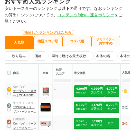
おすすめ人気ランキング
安いトースターのランキングは以下の通りです。なおランキング
の算出ロジックについては、
コンテンツ制作・運営ポリシー
をご
覧ください。
検証したランキングはこちら
クリエイター
検証スコア順
コスパ順
人気順
おすすめ
絞り込み
価格
同時に焼ける最大枚数
本体の幅
本体
検証
人気
商品
画像
最安価格
スコア
Comfee'
-
4,199円
4,999円
4,772円
1
1位
オーブントースタ
Amazon
楽天市場
ヤフー
ー
｜
CF-MF082-
AY
東芝ライフスタイ
-
4,302円
5,176円
4,799円
2
2位
ル
TOSHIBA
｜
オー
Amazon
楽天市場
ヤフー
ブントースター
｜
HTR-PZ3（K）
日本美的
-
3,020円
5,110円
3
ヤフー
3位
Comfee'
｜
オーブ
Amazon
楽天市場
ントースター
｜