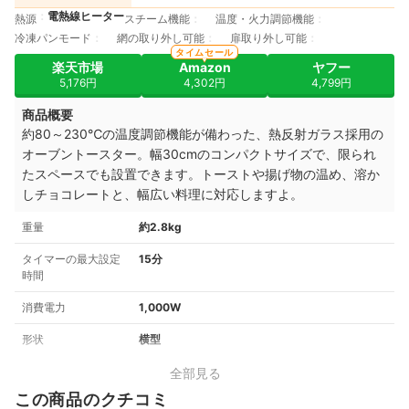
電熱線ヒーター
熱源
スチーム機能
温度・火力調節機能
冷凍パンモード
網の取り外し可能
扉取り外し可能
タイムセール
楽天市場
Amazon
ヤフー
5,176円
4,302円
4,799円
商品概要
約80～230℃の温度調節機能が備わった、
熱反射ガラス採用の
オーブントースター。幅30cmのコンパクトサイズで、限られ
たスペースでも設置できます。トーストや揚げ物の温め、溶か
しチョコレートと、幅広い料理に対応しますよ。
重量
約2.8kg
タイマーの最大設定
15分
時間
消費電力
1,000W
形状
横型
全部見る
この商品のクチコミ