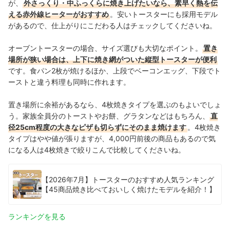
が、
外さっくり・中ふっくらに焼き上げたいなら、素早く熱を伝
える赤外線ヒーターがおすすめ
。安いトースターにも採用モデル
があるので、仕上がりにこだわる人はチェックしてくださいね。
オーブントースターの場合、サイズ選びも大切なポイント。
置き
場所が狭い場合は、上下に焼き網がついた縦型トースターが便利
です。食パン2枚が焼けるほか、上段でベーコンエッグ、下段でト
ーストと違う料理も同時に作れます。
置き場所に余裕があるなら、4枚焼きタイプを選ぶのもよいでしょ
う。家族全員分のトーストやお餅、グラタンなどはもちろん、
直
径25cm程度の大きなピザも切らずにそのまま焼けます
。4枚焼き
タイプはやや値が張りますが、4,000円前後の商品もあるので気
になる人は4枚焼きで絞りこんで比較してくださいね。
【2026年7月】トースターのおすすめ人気ランキング
【45商品焼き比べておいしく焼けたモデルを紹介！】
ランキングを見る