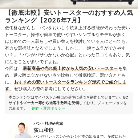
【徹底比較】安いトースターのおすすめ人気
ランキング【2026年7月】
低価格ながらも、パンをおいしく焼き上げる機能が備わった安い
トースター。操作が簡単で使いやすいシンプルなモデルが多く、
はじめての一人暮らしや買い替えを検討している人にとっても、
有力な選択肢となるでしょう。しかし、「焼きムラができやす
い？」「パンがパサつかないか心配」といった口コミもあり、気
になることが多いですよね。
今回は、
最新商品や売れ筋上位から人気の安いトースター
を集
め、選ぶ際に欠かせない点で比較して徹底検証。選び方ととも
に、
おすすめの安いトースターをランキング形式でご紹介しま
す
。ぜひ購入の際の参考にしてください。
本コンテンツはマイベストが独自の基準に基づき制作していますが、
EC
サイトやメーカー等から送客手数料を受領
しており、プロモーションを
含みます。
制作・運営ポリシー
パン・料理研究家
荻山和也
パン作りレッスンからレシピ本の出版まで、多岐にわた