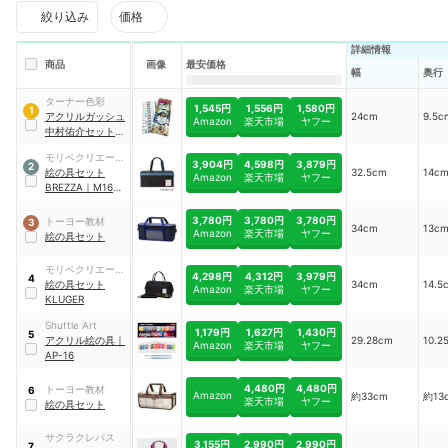
絞り込み
価格
詳細情報
商品
画像
最安価格
幅
奥行
ターナー色彩
1,545円
1,556円
1,580円
1
アクリルガッシュ
24cm
9.5c
Amazon
楽天市場
ヤフー
中村佑介セット
2nd
｜
AG12A2
モリベクリエーシ
3,904円
4,598円
3,879円
2
ョン
絵の具セット
32.5cm
14c
Amazon
楽天市場
ヤフー
BREZZA
｜
M16R-
BRE
3,780円
3,780円
3,780円
トーヨー教材
3
34cm
13
Amazon
楽天市場
ヤフー
絵の具セット
モリベクリエーシ
4,298円
4,312円
3,979円
4
ョン
絵の具セット
34cm
14.5
Amazon
楽天市場
ヤフー
KLUGER
Shuttle Art
1,179円
1,627円
1,430円
5
アクリル絵の具
｜
29.28cm
10.2
Amazon
楽天市場
ヤフー
AP-16
4,480円
4,480円
トーヨー教材
6
Amazon
約33cm
約13
楽天市場
ヤフー
絵の具セット
サクラクレパス
3,155円
2,990円
2,990円
7