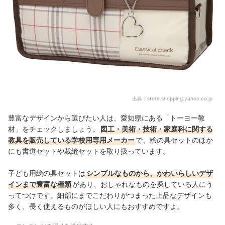
出典：
store.shopping.yahoo.co.jp
豊富なデザインから選びたい人は、愛知県にある「トーヨー教
材」をチェックしましょう。
図工・美術・技術・家庭科に関する
教具を販売している学校用専用メーカー
で、絵の具セットのほか
にも書道セットや裁縫セットを取り扱っています。
子ども用絵の具セットは
シンプルなものから、かわいらしいデザ
インまで豊富な種類
があり、おしゃれなものを探している人にう
ってつけです。細部にまでこだわりがつまった上品なデザインも
多く、長く使えるものがほしい人にもおすすめですよ。