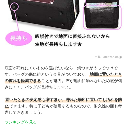
出典：
amazon.co.jp
底面が汚れにくいものを選びたいなら、鋲つきがうってつけで
す。バッグの底に鋲という金具がついており、
地面に置いたとき
の擦れを軽減できる
ことが魅力。布が地面に触れないため底が傷
みにくく、バッグが長持ちしますよ。
置いたときの安定感も増すほか、濡れた場所に置いても汚れを防
止
できます。特に子どもが使用するものなので、耐久性の面も考
慮しておきましょう。
ランキングを見る