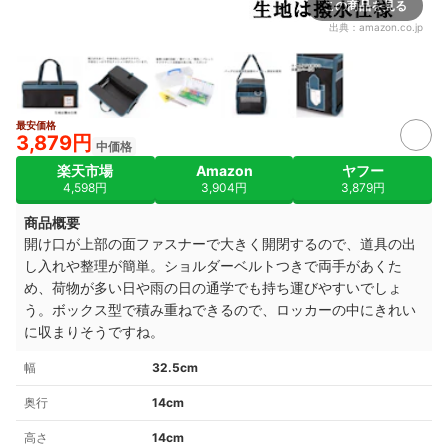
この商品を見る
出典：
amazon.co.jp
最安価格
3,879円
中価格
楽天市場
Amazon
ヤフー
4,598円
3,904円
3,879円
商品概要
開け口が上部の面ファスナーで大きく開閉するので、道具の出
し入れや整理が簡単。ショルダーベルトつきで両手があくた
め、荷物が多い日や雨の日の通学でも持ち運びやすいでしょ
う。ボックス型で積み重ねできるので、ロッカーの中にきれい
に収まりそうですね。
幅
32.5cm
奥行
14cm
高さ
14cm