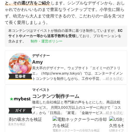
と、その選び方をご紹介
します。シンプルなデザインから、おし
ゃれでかわいいものまで豊富なラインナップです。小学生に限ら
ず、幼児から大人まで使用できるので、こだわりの一品を見つけ
て長く愛用しましょう。
本コンテンツはマイベストが独自の基準に基づき制作していますが、
EC
サイトやメーカー等から送客手数料を受領
しており、プロモーションを
含みます。
制作・運営ポリシー
デザイナー
Amy
美大卒のデザイナー。ウェブサイト「エイミーのアトリ
エ」（http://www.amy.tokyo/）では、エンターテイメン
監修者
トコンテンツを制作しながら、工作や手芸、デッサン等
…続きを読む
のアナログ絵画からデジタルイラストまで、幅広い造形
作品のメイキング情報を多数発信中。
マイベスト
Amyのプロフィール
コンテンツ制作チーム
徹底した自社検証と専門家の声をもとにした、商品比較
サービス。 月間3,000万以上のユーザーに向けて「コス
ガイド
メ」から「日用品」「家電」「金融サービス」まで、ベ
…続きを読む
ストな商品を選んでもらうために、毎日コンテンツを制
作中。
剤の吸水力を検証
コンテンツ制作チームのプロフィール
電動ネッククーラーの冷却力を検証
USBタイプCケー