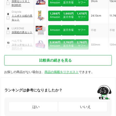
水彩セットＨ
｜
31cm
13c
Amazon
楽天市場
ヤフー
BC8531
Crayola
1,298円
1,660円
1,478円
8
ミニボトル絵の具
24.13cm
11.7
Amazon
楽天市場
ヤフー
セット
LUKEONE
9
Amazon
楽天市場
ヤフー
不明
不明
水彩絵の具セット
ぺんてる
3,936円
2,792円
2,792円
10
スケッチセット
｜
320mm
120
Amazon
楽天市場
ヤフー
ZST21-P
比較表の続きを見る
お探しの商品がない場合は、
商品の掲載をリクエスト
できます。
ランキングは参考になりましたか？
はい
いいえ