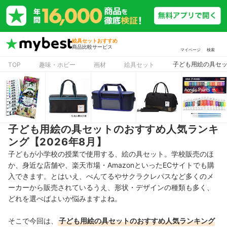
絵具セットおすすめ
商品比較サービス
マイページ
検索
子ども用絵の具セッ
TOP
趣味・ホビー
画材
絵具セット
子ども用絵の具セットのおすすめ人気ランキ
ング【2026年8月】
子どもが小学校の授業で使用する、絵の具セット。学校販売のほ
か、身近な店舗や、楽天市場・AmazonといったECサイトでも購
入できます。とはいえ、ぺんてるやサクラクレパスなど多くのメ
ーカーから販売されているうえ、形状・デザインの種類も多く、
どれを選べばよいか悩みますよね。
そこで今回は、
子ども用絵の具セットのおすすめ人気ランキング