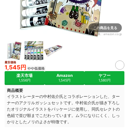
この商品を見る
出典：
amazon.co.jp
最安価格
1,545円
やや低価格
楽天市場
Amazon
ヤフー
1,556円
1,545円
1,580円
商品概要
イラストレーターの中村佑介氏とコラボレーションした、ター
ナーのアクリルガッシュセットです。中村佑介氏が描き下ろし
たオリジナルイラストをパッケージに使用し、同氏セレクトの
色組で並び順までこだわっています。ムラになりにくく、しっ
かりとしたノリのよさが特徴です。