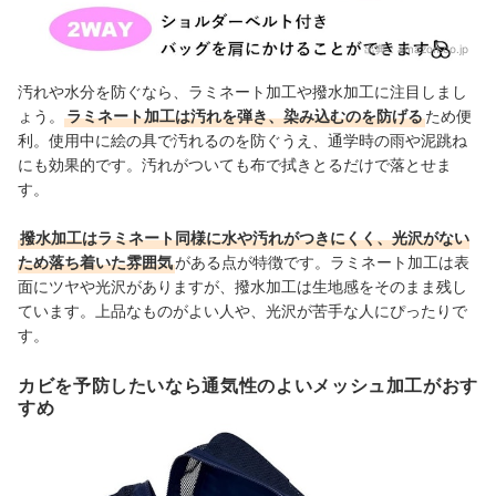
出典：
amazon.co.jp
汚れや水分を防ぐなら、ラミネート加工や撥水加工に注目しまし
ょう。
ラミネート加工は汚れを弾き、染み込むのを防げる
ため便
利。使用中に絵の具で汚れるのを防ぐうえ、通学時の雨や泥跳ね
にも効果的です。汚れがついても布で拭きとるだけで落とせま
す。
撥水加工はラミネート同様に水や汚れがつきにくく、光沢がない
ため落ち着いた雰囲気
がある点が特徴です。ラミネート加工は表
面にツヤや光沢がありますが、撥水加工は生地感をそのまま残し
ています。上品なものがよい人や、光沢が苦手な人にぴったりで
す。
カビを予防したいなら通気性のよいメッシュ加工がおす
すめ