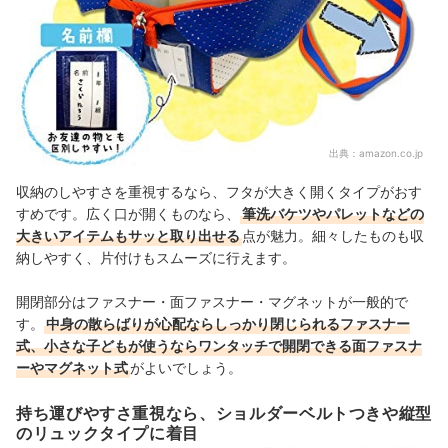
出典：
amazon.co.jp
収納のしやすさを重視するなら、フタが大きく開くタイプがおす
すめです。広く口が開くものなら、
筆洗バケツやパレットなどの
大きいアイテムもサッと取り出せる
点が魅力。細々したものも収
納しやすく、片付けもスムーズに行えます。
開閉部分はファスナー・面ファスナー・マグネットが一般的で
す。
中身の散らばりが心配ならしっかり閉じられるファスナー
式、小さな子どもが使うならワンタッチで開閉できる面ファスナ
ーやマグネット式
がよいでしょう。
持ち運びやすさ重視なら、ショルダーベルトつきや縦型
のリュックタイプに着目