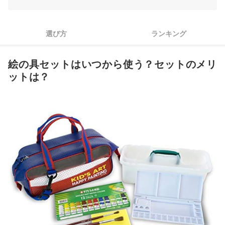
3
こだわるポイントに合わせて、便利な仕様をチェック
4
長く使いたいなら、機能的な加工があるものに着目しよう
選び方
ランキング
5
どれにするか迷ったらメーカーで選ぶのもあり
絵の具セットはいつから使う？セットのメリ
子ども用絵の具セット全32商品おすすめ人気ランキング
ットは？
絵の具にもこだわってみよう
子ども用絵の具セットの売れ筋ランキングもチェック！